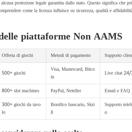
lcuna protezione legale garantita dallo stato. Questo significa che pr
omprendere come la licenza influisce su sicurezza, qualità e affidabilit
delle piattaforme Non AAMS
Offerta di giochi
Metodi di pagamento
Supporto clien
Visa, Mastercard, Bitco
500+ giochi
Live chat 24/
in
800+ slot machines
PayPal, Neteller
Email e FAQ
300+ giochi da tavo
Bonifico bancario, Skri
Supporto telef
lo
ll
o