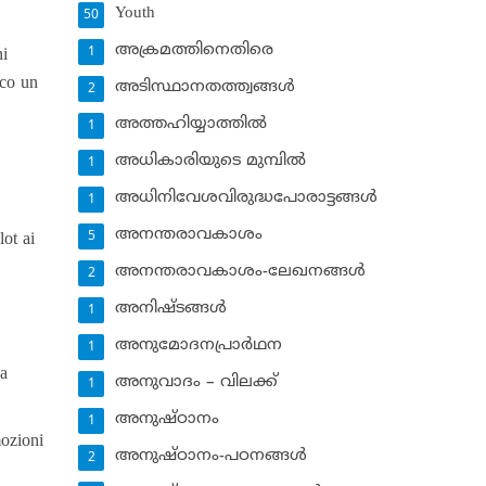
Youth
50
അക്രമത്തിനെതിരെ
ni
1
cco un
അടിസ്ഥാനതത്ത്വങ്ങള്‍
2
അത്തഹിയ്യാത്തില്‍
1
അധികാരിയുടെ മുമ്പില്‍
1
അധിനിവേശവിരുദ്ധപോരാട്ടങ്ങള്‍
1
അനന്തരാവകാശം
lot ai
5
അനന്തരാവകാശം-ലേഖനങ്ങള്‍
2
o
അനിഷ്ടങ്ങള്‍
1
അനുമോദനപ്രാര്‍ഥന
1
za
അനുവാദം – വിലക്ക്‌
1
അനുഷ്ഠാനം
1
mozioni
അനുഷ്ഠാനം-പഠനങ്ങള്‍
2