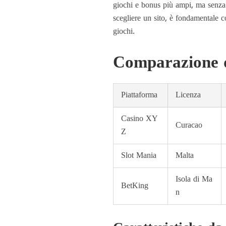
giochi e bonus più ampi, ma senza a
scegliere un sito, è fondamentale c
giochi.
Comparazione 
Piattaforma
Licenza
Casino XY
Curacao
Z
Slot Mania
Malta
Isola di Ma
BetKing
n