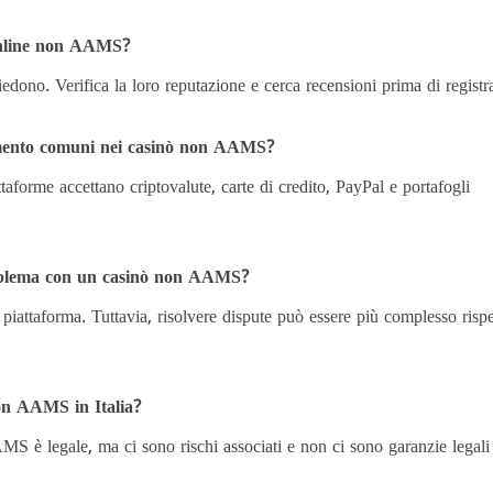
online non AAMS?
edono. Verifica la loro reputazione e cerca recensioni prima di registra
amento comuni nei casinò non AAMS?
taforme accettano criptovalute, carte di credito, PayPal e portafogli
oblema con un casinò non AAMS?
la piattaforma. Tuttavia, risolvere dispute può essere più complesso rispe
non AAMS in Italia?
S è legale, ma ci sono rischi associati e non ci sono garanzie legal