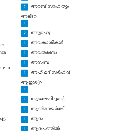
അറബ് സാഹിത്യം
2
അലി(റ
1
അല്ലാഹു
2
അവകാശികള്‍
1
per
enza
അവതരണം
1
അസ്വബ
1
are in
അഹ് മദ് സര്‍ഹിന്ദി
1
ആഇശ(റ
1
ആക്ഷേപിച്ചാല്‍
1
ആതിഥേയര്‍ക്ക്
1
ആദം
AAMS
1
ആദ്യപത്തില്‍
1