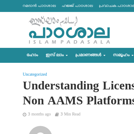
റമദാന്‍ പാഠശാല
ഹജ്ജ് പാഠശാല
പ്രവാചക പാഠശാ
ഹോം
ഇസ് ലാം
പ്രമാണങ്ങള്‍
സമൂഹം
Uncategorized
Understanding Licens
Non AAMS Platform
3 months ago
3 Min Read