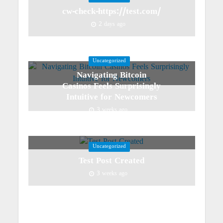
cw-check-https://test.com/
2 days ago
Uncategorized
Navigating Bitcoin
Casinos Feels Surprisingly
Intuitive for Newcomers
3 weeks ago
Uncategorized
Test Post Created
3 weeks ago