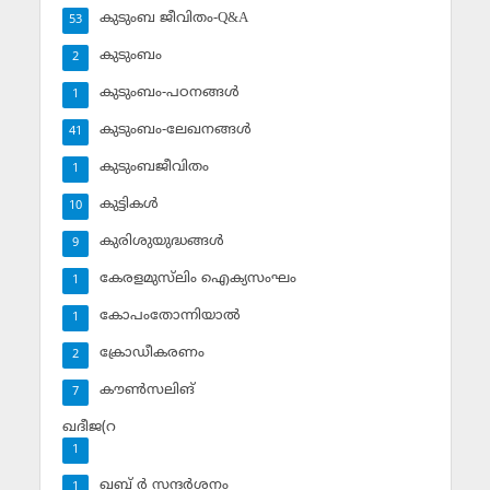
കുടുംബ ജീവിതം-Q&A
53
കുടുംബം
2
കുടുംബം-പഠനങ്ങള്‍
1
കുടുംബം-ലേഖനങ്ങള്‍
41
കുടുംബജീവിതം
1
കുട്ടികള്‍
10
കുരിശുയുദ്ധങ്ങള്‍
9
കേരളമുസ്‌ലിം ഐക്യസംഘം
1
കോപംതോന്നിയാല്‍
1
ക്രോഡീകരണം
2
കൗണ്‍സലിങ്‌
7
ഖദീജ(റ
1
ഖബ് ര്‍ സന്ദര്‍ശനം
1