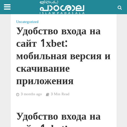
Uncategorized
Удобство входа на
сайт 1xbet:
мобильная версия и
скачивание
приложения
3 months ago
3 Min Read
Удобство входа на