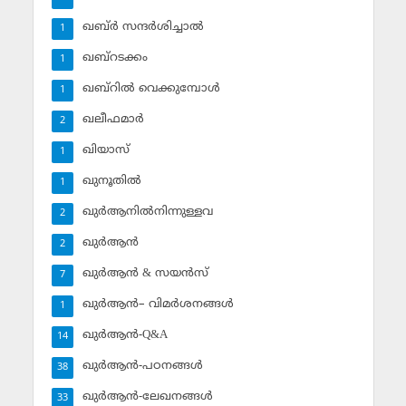
ഖബ്ര്‍ സന്ദര്‍ശിച്ചാല്‍
1
ഖബ്‌റടക്കം
1
ഖബ്‌റില്‍ വെക്കുമ്പോള്‍
1
ഖലീഫമാര്‍
2
ഖിയാസ്
1
ഖുനൂതില്‍
1
ഖുര്‍ആനില്‍നിന്നുള്ളവ
2
ഖുര്‍ആന്‍
2
ഖുര്‍ആന്‍ & സയന്‍സ്‌
7
ഖുര്‍ആന്‍– വിമര്‍ശനങ്ങള്‍
1
ഖുര്‍ആന്‍-Q&A
14
ഖുര്‍ആന്‍-പഠനങ്ങള്‍
38
ഖുര്‍ആന്‍-ലേഖനങ്ങള്‍
33