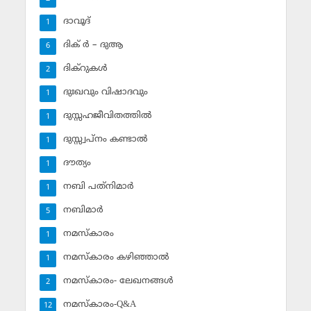
ദാവൂദ്‌
1
ദിക് ര്‍ – ദുആ
6
ദിക്‌റുകള്‍
2
ദുഃഖവും വിഷാദവും
1
ദുസ്സഹജീവിതത്തില്‍
1
ദുസ്സ്വപ്‌നം കണ്ടാല്‍
1
ദൗത്യം
1
നബി പത്‌നിമാര്‍
1
നബിമാര്‍
5
നമസ്‌കാരം
1
നമസ്‌കാരം കഴിഞ്ഞാല്‍
1
നമസ്‌കാരം- ലേഖനങ്ങള്‍
2
നമസ്‌കാരം-Q&A
12