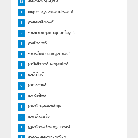
ആരോഗ്യം-Q&A
12
ആശ്ചര്യം തോന്നിയാല്‍
1
ഇഅ്തികാഫ്‌
1
ഇഖ്‌വാനുല്‍ മുസ്‌ലിമൂന്‍
2
ഇജ്മാഅ്
1
ഇടയില്‍ തങ്ങുമ്പോള്‍
1
ഇടിമിന്നല്‍ വേളയില്‍
1
ഇദ്‌രീസ്‌
1
ഇനങ്ങള്‍
6
ഇന്‍ജീല്‍
1
ഇബ്‌നുതൈമിയ്യഃ
1
ഇബ്‌റാഹീം
2
ഇബ്‌റാഹീമിസ്വലാത്ത്
1
ഇമാം അബൂഹനീഫ