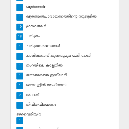
ഖുര്‍ആന്‍r
1
ഖുര്‍ആന്‍പാരായണത്തിന്റെ സുജൂദില്‍
1
ഗ്രന്ഥങ്ങള്‍
10
ചരിത്രം
18
ചരിത്രസംഭവങ്ങള്‍
1
ചാലിലകത്ത് കുഞ്ഞുമുഹമ്മദ് ഹാജി
1
ജംറയിലെ കല്ലേറില്‍
1
ജമാഅത്തെ ഇസ്‌ലാമി
1
ജമാലുദ്ദീന്‍ അഫ്ഗാനി
1
ജിഹാദ്‌
2
ജീവിതവീക്ഷണം
1
ജുവൈരിയ്യ(റ
1