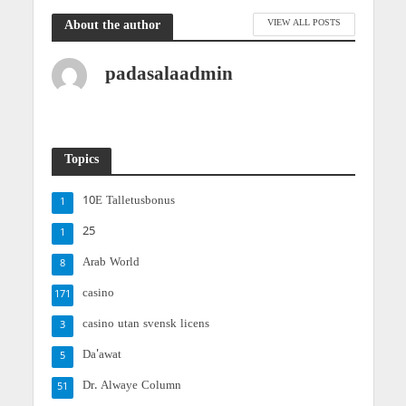
VIEW ALL POSTS
About the author
padasalaadmin
Topics
10E Talletusbonus
1
25
1
Arab World
8
casino
171
casino utan svensk licens
3
Da'awat
5
Dr. Alwaye Column
51