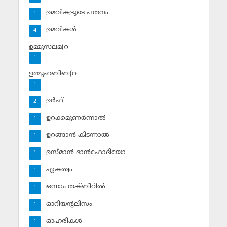
ഉമവികളുടെ പതനം
1
ഉമവികള്‍
4
ഉമ്മുസലമ(റ
1
ഉമ്മുഹബീബ(റ
1
ഉര്‍ഫ്
2
ഉറക്കമുണര്‍ന്നാല്‍
1
ഉറങ്ങാന്‍ കിടന്നാല്‍
1
ഉസ്മാന്‍ ദാന്‍ഫോദിയോ
1
ഏകത്വം
1
ഒന്നാം തക്ബീറില്‍
1
ഓറിയന്റലിസം
1
ഓഹരികള്‍
1