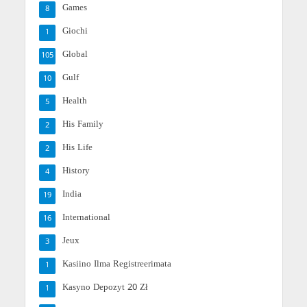
Games
8
Giochi
1
Global
105
Gulf
10
Health
5
His Family
2
His Life
2
History
4
India
19
International
16
Jeux
3
Kasiino Ilma Registreerimata
1
Kasyno Depozyt 20 Zł
1