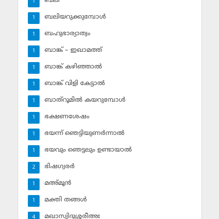
ബലി
1
ബലിയറുക്കുമ്പോള്‍
1
ബഹുഭാര്യാത്വം
1
ബാങ്ക് – ഇഖാമത്ത്
1
ബാങ്ക് കഴിഞ്ഞാല്‍
1
ബാങ്ക് വിളി കേട്ടാല്‍
1
ബാത്‌റൂമില്‍ കയറുമ്പോള്‍
1
ഭക്ഷണശേഷം
1
ഭയന്ന് ഞെട്ടിയുണര്‍ന്നാല്‍
1
ഭയവും ഞെട്ടലും ഉണ്ടായാല്‍
1
ഭിഷഗ്വരര്‍
2
മഅ്മൂന്‍
1
മക്തി തങ്ങള്‍
1
മഖാസ്വിദുശ്ശരീഅഃ
4