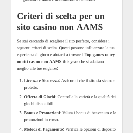
Criteri di scelta per un
sito casino non AAMS
Se stai cercando di scegliere il sito perfetto, considera i
seguenti criteri di scelta. Questi possono influenzare la tua
esperienza di gioco e aiutarti a trovare i
Top games to try
on siti casino non AAMS this year
che si adattano
meglio alle tue esigenze:
Licenza e Sicurezza
: Assicurati che il sito sia sicuro e
protetto.
Offerta di Giochi
: Controlla la varietà e la qualità dei
giochi disponibili.
Bonus e Promozioni
: Valuta i bonus di benvenuto e le
promozioni in corso.
Metodi di Pagamento
: Verifica le opzioni di deposito