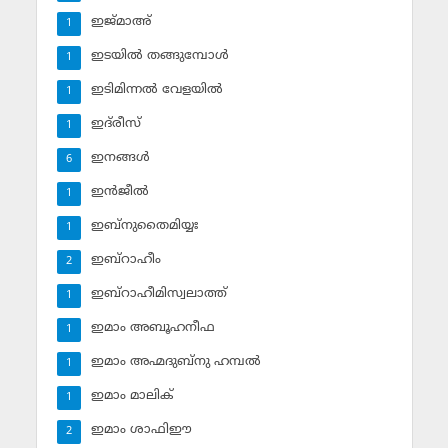
ഇജ്മാഅ്
1
ഇടയില്‍ തങ്ങുമ്പോള്‍
1
ഇടിമിന്നല്‍ വേളയില്‍
1
ഇദ്‌രീസ്‌
1
ഇനങ്ങള്‍
6
ഇന്‍ജീല്‍
1
ഇബ്‌നുതൈമിയ്യഃ
1
ഇബ്‌റാഹീം
2
ഇബ്‌റാഹീമിസ്വലാത്ത്
1
ഇമാം അബൂഹനീഫ
1
ഇമാം അഹ്മദുബ്‌നു ഹമ്പല്‍
1
ഇമാം മാലിക്
1
ഇമാം ശാഫിഈ
2