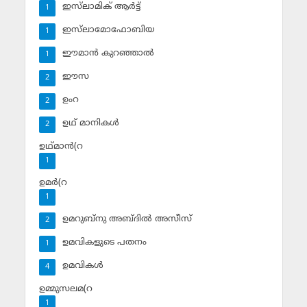
ഇസ്‌ലാമിക് ആര്‍ട്ട്
1
ഇസ്‌ലാമോഫോബിയ
1
ഈമാന്‍ കുറഞ്ഞാല്‍
1
ഈസ
2
ഉംറ
2
ഉഥ് മാനികള്‍
2
ഉഥ്മാന്‍(റ
1
ഉമര്‍(റ
1
ഉമറുബ്‌നു അബ്ദില്‍ അസീസ്‌
2
ഉമവികളുടെ പതനം
1
ഉമവികള്‍
4
ഉമ്മുസലമ(റ
1