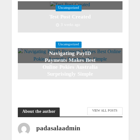
Uncategorized
Test Post Created
3 weeks ago
Uncategorized
Navigating PayID
Payments Makes Best
Online Pokies Australia
Surprisingly Simple
3 weeks ago
VIEW ALL POSTS
About the author
padasalaadmin