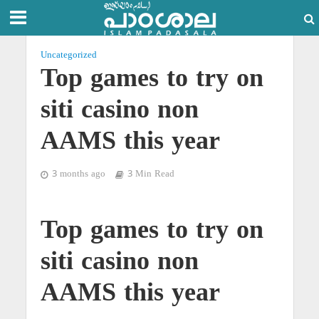
Uncategorized
Top games to try on
siti casino non
AAMS this year
3 months ago
3 Min Read
Top games to try on
siti casino non
AAMS this year