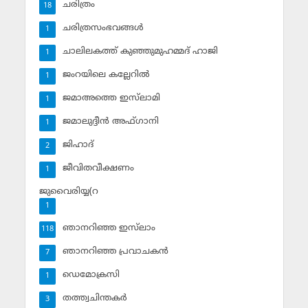
ചരിത്രം
18
ചരിത്രസംഭവങ്ങള്‍
1
ചാലിലകത്ത് കുഞ്ഞുമുഹമ്മദ് ഹാജി
1
ജംറയിലെ കല്ലേറില്‍
1
ജമാഅത്തെ ഇസ്‌ലാമി
1
ജമാലുദ്ദീന്‍ അഫ്ഗാനി
1
ജിഹാദ്‌
2
ജീവിതവീക്ഷണം
1
ജുവൈരിയ്യ(റ
1
ഞാനറിഞ്ഞ ഇസ്‌ലാം
118
ഞാനറിഞ്ഞ പ്രവാചകന്‍
7
ഡെമോക്രസി
1
തത്ത്വചിന്തകര്‍
3