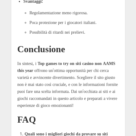
Svantaggi:
Regolamentazione meno rigorosa.
Poca protezione per i giocatori italiani.
Possibilità di ritardi nei prelievi.
Conclusione
In sintesi, i
Top games to try on siti casino non AAMS
this year
offrono un’ottima opportunità per chi cerca
varietà e avvincente divertimento. Scegliere il sito giusto
non è mai stato così cruciale, e con le informazioni fornite
puoi fare una scelta informata. Dai un’occhiata ai siti e ai
giochi raccomandati in questo articolo e preparati a vivere
esperienze di gioco emozionanti!
FAQ
Quali sono i migliori giochi da provare su siti