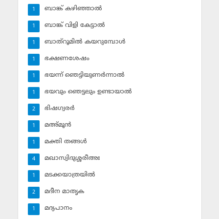
ബാങ്ക് കഴിഞ്ഞാല്‍
1
ബാങ്ക് വിളി കേട്ടാല്‍
1
ബാത്‌റൂമില്‍ കയറുമ്പോള്‍
1
ഭക്ഷണശേഷം
1
ഭയന്ന് ഞെട്ടിയുണര്‍ന്നാല്‍
1
ഭയവും ഞെട്ടലും ഉണ്ടായാല്‍
1
ഭിഷഗ്വരര്‍
2
മഅ്മൂന്‍
1
മക്തി തങ്ങള്‍
1
മഖാസ്വിദുശ്ശരീഅഃ
4
മടക്കയാത്രയില്‍
1
മദീന മാതൃക
2
മദ്യപാനം
1