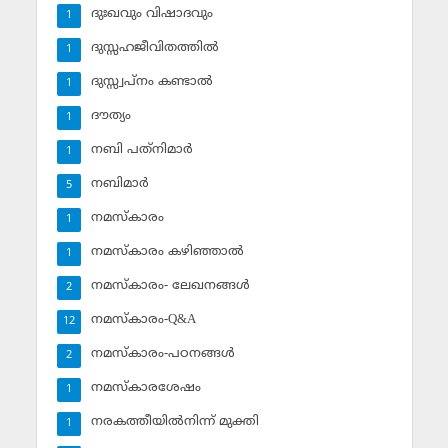
ദുഃഖവും വിഷാദവും
1
ദുസ്സഹജീവിതത്തില്‍
1
ദുസ്സ്വപ്‌നം കണ്ടാല്‍
1
ദൗത്യം
1
നബി പത്‌നിമാര്‍
1
നബിമാര്‍
5
നമസ്‌കാരം
1
നമസ്‌കാരം കഴിഞ്ഞാല്‍
1
നമസ്‌കാരം- ലേഖനങ്ങള്‍
2
നമസ്‌കാരം-Q&A
12
നമസ്‌കാരം-പഠനങ്ങള്‍
2
നമസ്‌കാരശേഷം
1
നരകത്തീയില്‍നിന്ന് മുക്തി
1