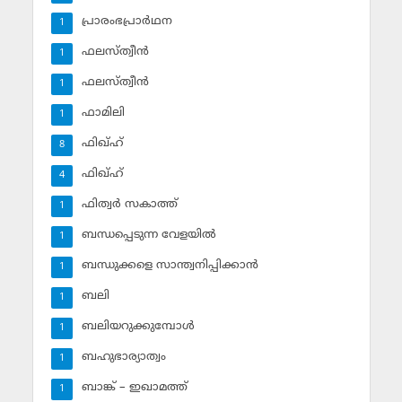
പ്രാരംഭപ്രാര്‍ഥന
1
ഫലസ്ത്വീൻ
1
ഫലസ്ത്വീൻ
1
ഫാമിലി
1
ഫിഖ്ഹ്
8
ഫിഖ്ഹ്‌
4
ഫിത്വര്‍ സകാത്ത്‌
1
ബന്ധപ്പെടുന്ന വേളയില്‍
1
ബന്ധുക്കളെ സാന്ത്വനിപ്പിക്കാന്‍
1
ബലി
1
ബലിയറുക്കുമ്പോള്‍
1
ബഹുഭാര്യാത്വം
1
ബാങ്ക് – ഇഖാമത്ത്
1