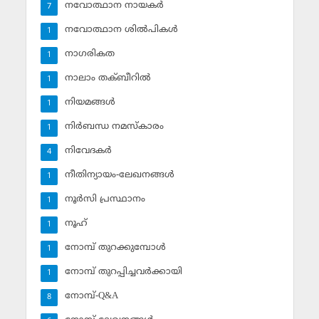
നവോത്ഥാന നായകര്‍
7
നവോത്ഥാന ശില്‍പികള്‍
1
നാഗരികത
1
നാലാം തക്ബീറില്‍
1
നിയമങ്ങള്‍
1
നിര്‍ബന്ധ നമസ്‌കാരം
1
നിവേദകര്‍
4
നീതിന്യായം-ലേഖനങ്ങള്‍
1
നൂര്‍സി പ്രസ്ഥാനം
1
നൂഹ്‌
1
നോമ്പ് തുറക്കുമ്പോള്‍
1
നോമ്പ് തുറപ്പിച്ചവര്‍ക്കായി
1
നോമ്പ്-Q&A
8