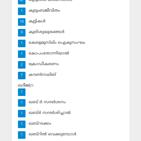
41
കുടുംബജീവിതം
1
കുട്ടികള്‍
10
കുരിശുയുദ്ധങ്ങള്‍
9
കേരളമുസ്‌ലിം ഐക്യസംഘം
1
കോപംതോന്നിയാല്‍
1
ക്രോഡീകരണം
2
കൗണ്‍സലിങ്‌
7
ഖദീജ(റ
1
ഖബ് ര്‍ സന്ദര്‍ശനം
1
ഖബ്ര്‍ സന്ദര്‍ശിച്ചാല്‍
1
ഖബ്‌റടക്കം
1
ഖബ്‌റില്‍ വെക്കുമ്പോള്‍
1