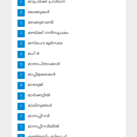
മറുപടിക്ക് പ്രാര്‍ഥന
1
മലക്കുകള്‍
3
മഴക്കുവേണ്ടി
1
മഴയ്ക്ക് നന്ദിസൂചകം
1
മസ്‌ലഹഃ മുര്‍സലഃ
2
മഹ് ര്‍
2
മാതാപിതാക്കള്‍
5
മാപ്പിളകലകള്‍
1
മാര്യേജ്
4
മാര്‍ക്കറ്റില്‍
1
മാലിന്യങ്ങള്‍
1
മാസപ്പിറവി
1
മാസപ്പിറവിയില്‍
1
മുഅ്തസിം ബില്ലാഹ്