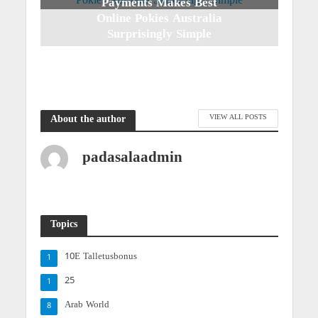
Payments Makes Best
Online Pokies Australia
Surprisingly Simple
3 weeks ago
VIEW ALL POSTS
About the author
padasalaadmin
Topics
10E Talletusbonus
1
25
1
Arab World
8