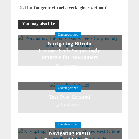
Hur fungerar virtuella verklighets casinon?
You may also like
Uncategorized
Navigating Bitcoin
Casinos Feels Surprisingly
Intuitive for Newcomers
3 weeks ago
Uncategorized
Test Post Created
3 weeks ago
Uncategorized
Navigating PayID