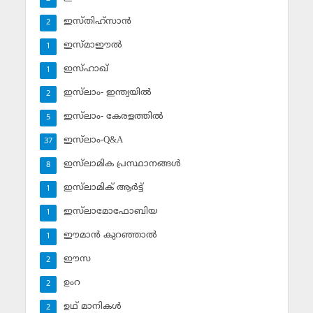
ഇസ്തിഹ്‌സാന്‍
2
ഇസ്മാഈല്‍
1
ഇസ്ഹാഖ്‌
1
ഇസ്‌ലാം- ഇന്ത്യയില്‍
2
ഇസ്‌ലാം- കേരളത്തില്‍
5
ഇസ്‌ലാം-Q&A
37
ഇസ്‌ലാമിക പ്രസ്ഥാനങ്ങള്‍
8
ഇസ്‌ലാമിക് ആര്‍ട്ട്
1
ഇസ്‌ലാമോഫോബിയ
1
ഈമാന്‍ കുറഞ്ഞാല്‍
1
ഈസ
2
ഉംറ
2
ഉഥ് മാനികള്‍
2