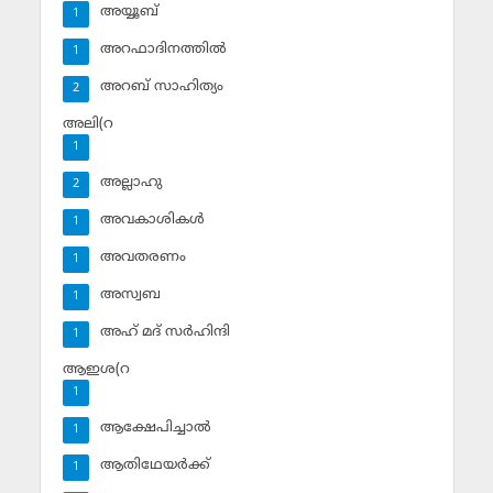
അയ്യൂബ്‌
1
അറഫാദിനത്തില്‍
1
അറബ് സാഹിത്യം
2
അലി(റ
1
അല്ലാഹു
2
അവകാശികള്‍
1
അവതരണം
1
അസ്വബ
1
അഹ് മദ് സര്‍ഹിന്ദി
1
ആഇശ(റ
1
ആക്ഷേപിച്ചാല്‍
1
ആതിഥേയര്‍ക്ക്
1