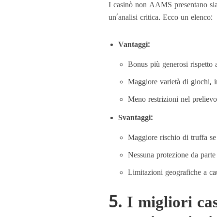
I casinò non AAMS presentano sia v
un’analisi critica. Ecco un elenco:
Vantaggi:
Bonus più generosi rispetto
Maggiore varietà di giochi, 
Meno restrizioni nel prelievo
Svantaggi:
Maggiore rischio di truffa se
Nessuna protezione da parte d
Limitazioni geografiche a caus
5. I migliori c