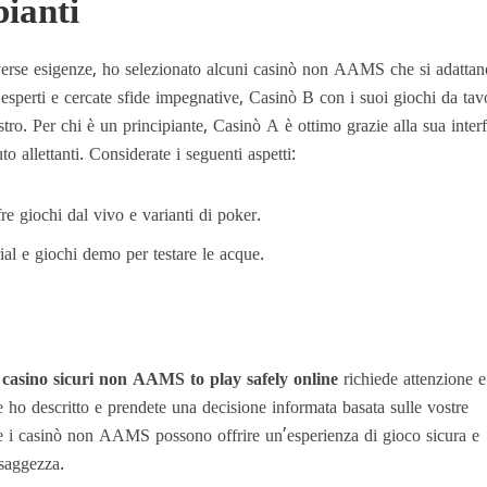
pianti
verse esigenze, ho selezionato alcuni casinò non AAMS che si adattan
te esperti e cercate sfide impegnative, Casinò B con i suoi giochi da tav
stro. Per chi è un principiante, Casinò A è ottimo grazie alla sua inter
o allettanti. Considerate i seguenti aspetti:
e giochi dal vivo e varianti di poker.
al e giochi demo per testare le acque.
casino sicuri non AAMS to play safely online
richiede attenzione e
he ho descritto e prendete una decisione informata basata sulle vostre
he i casinò non AAMS possono offrire un’esperienza di gioco sicura e
 saggezza.