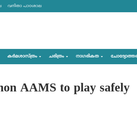
ല
വനിതാ പാഠശാല
കര്‍മശാസ്ത്രം
ചരിത്രം
നാഗരികത
ചോദ്യോത്ത
 non AAMS to play safely