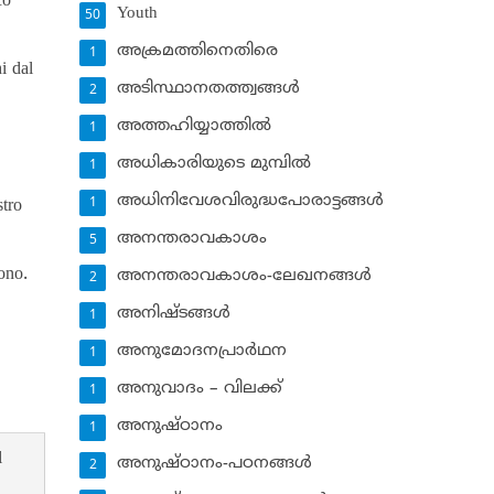
co
Youth
50
അക്രമത്തിനെതിരെ
1
hi dal
അടിസ്ഥാനതത്ത്വങ്ങള്‍
2
അത്തഹിയ്യാത്തില്‍
1
അധികാരിയുടെ മുമ്പില്‍
1
അധിനിവേശവിരുദ്ധപോരാട്ടങ്ങള്‍
stro
1
അനന്തരാവകാശം
5
fono.
അനന്തരാവകാശം-ലേഖനങ്ങള്‍
2
അനിഷ്ടങ്ങള്‍
1
അനുമോദനപ്രാര്‍ഥന
1
അനുവാദം – വിലക്ക്‌
1
അനുഷ്ഠാനം
1
l
അനുഷ്ഠാനം-പഠനങ്ങള്‍
2