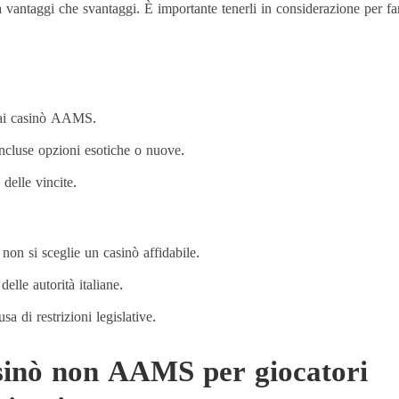
antaggi che svantaggi. È importante tenerli in considerazione per fa
 ai casinò AAMS.
incluse opzioni esotiche o nuove.
 delle vincite.
 non si sceglie un casinò affidabile.
elle autorità italiane.
a di restrizioni legislative.
asinò non AAMS per giocatori