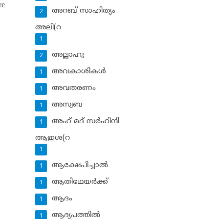
re
അറബ് സാഹിത്യം
2
അലി(റ
1
അല്ലാഹു
2
അവകാശികള്‍
1
അവതരണം
1
അസ്വബ
1
അഹ് മദ് സര്‍ഹിന്ദി
1
ആഇശ(റ
1
ആക്ഷേപിച്ചാല്‍
1
ആതിഥേയര്‍ക്ക്
1
ആദം
1
ആദ്യപത്തില്‍
1