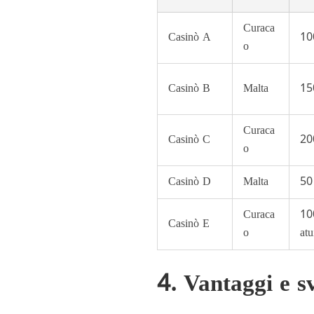
Curaca
Casinò A
10
o
Casinò B
Malta
15
Curaca
Casinò C
20
o
Casinò D
Malta
50 
Curaca
10
Casinò E
o
atu
4. Vantaggi e 