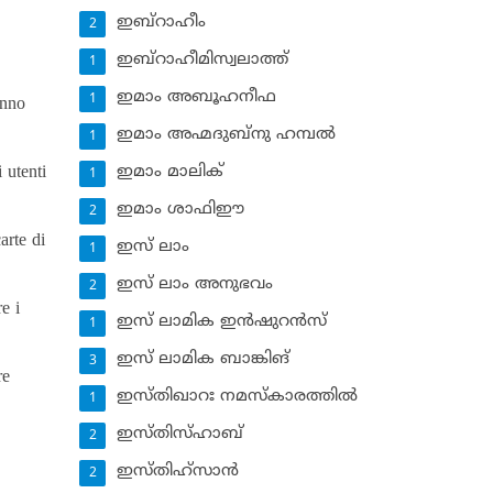
ഇബ്‌റാഹീം
2
ഇബ്‌റാഹീമിസ്വലാത്ത്
1
ഇമാം അബൂഹനീഫ
1
anno
ഇമാം അഹ്മദുബ്‌നു ഹമ്പല്‍
1
 utenti
ഇമാം മാലിക്
1
ഇമാം ശാഫിഈ
2
arte di
ഇസ് ലാം
1
ഇസ് ലാം അനുഭവം
2
e i
ഇസ് ലാമിക ഇന്‍ഷുറന്‍സ്‌
1
ഇസ് ലാമിക ബാങ്കിങ്‌
3
re
ഇസ്തിഖാറഃ നമസ്‌കാരത്തില്‍
1
ഇസ്തിസ്ഹാബ്
2
ഇസ്തിഹ്‌സാന്‍
2