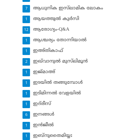
ആധുനിക ഇസ്‌ലാമിക ലോകം
7
ആയത്തുല്‍ കുര്‍സി
1
ആരോഗ്യം-Q&A
12
ആശ്ചര്യം തോന്നിയാല്‍
1
ഇഅ്തികാഫ്‌
1
ഇഖ്‌വാനുല്‍ മുസ്‌ലിമൂന്‍
2
ഇജ്മാഅ്
1
ഇടയില്‍ തങ്ങുമ്പോള്‍
1
ഇടിമിന്നല്‍ വേളയില്‍
1
ഇദ്‌രീസ്‌
1
ഇനങ്ങള്‍
6
ഇന്‍ജീല്‍
1
ഇബ്‌നുതൈമിയ്യഃ
1