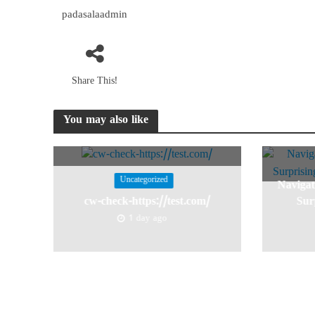
padasalaadmin
Share This!
You may also like
Uncategorized
Navigat
cw-check-https://test.com/
Surp
1 day ago