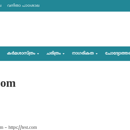
ല
വനിതാ പാഠശാല
കര്‍മശാസ്ത്രം
ചരിത്രം
നാഗരികത
ചോദ്യോത്ത
.com
m – https://test.com