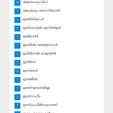
ആരോഗ്യം-Q&A
12
ആശ്ചര്യം തോന്നിയാല്‍
1
ഇഅ്തികാഫ്‌
1
ഇഖ്‌വാനുല്‍ മുസ്‌ലിമൂന്‍
2
ഇജ്മാഅ്
1
ഇടയില്‍ തങ്ങുമ്പോള്‍
1
ഇടിമിന്നല്‍ വേളയില്‍
1
ഇദ്‌രീസ്‌
1
ഇനങ്ങള്‍
6
ഇന്‍ജീല്‍
1
ഇബ്‌നുതൈമിയ്യഃ
1
ഇബ്‌റാഹീം
2
ഇബ്‌റാഹീമിസ്വലാത്ത്
1