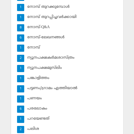
നോമ്പ് തുറക്കുമ്പോള്‍
1
നോമ്പ് തുറപ്പിച്ചവര്‍ക്കായി
1
നോമ്പ്-Q&A
8
നോമ്പ്-ലേഖനങ്ങള്‍
6
നോമ്പ്‌
1
ന്യൂനപക്ഷകര്‍മശാസ്ത്രം
2
ന്യൂനപക്ഷമുസ്‌ലിം
1
പങ്കാളിത്തം
1
പട്ടണം/ഗ്രാമം എത്തിയാല്‍
1
പണയം
1
പരലോകം
6
പറയേണ്ടത്
1
പലിശ
2