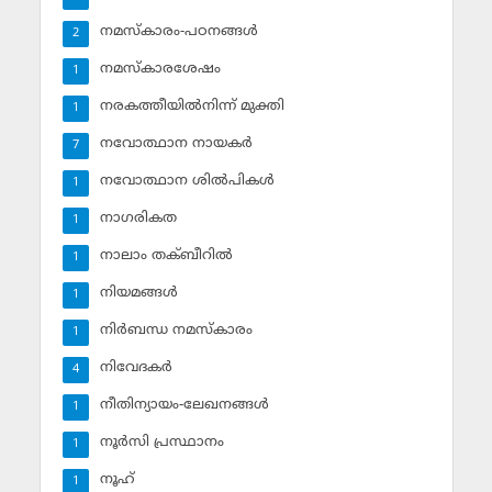
നമസ്‌കാരം-പഠനങ്ങള്‍
2
നമസ്‌കാരശേഷം
1
നരകത്തീയില്‍നിന്ന് മുക്തി
1
നവോത്ഥാന നായകര്‍
7
നവോത്ഥാന ശില്‍പികള്‍
1
നാഗരികത
1
നാലാം തക്ബീറില്‍
1
നിയമങ്ങള്‍
1
നിര്‍ബന്ധ നമസ്‌കാരം
1
നിവേദകര്‍
4
നീതിന്യായം-ലേഖനങ്ങള്‍
1
നൂര്‍സി പ്രസ്ഥാനം
1
നൂഹ്‌
1