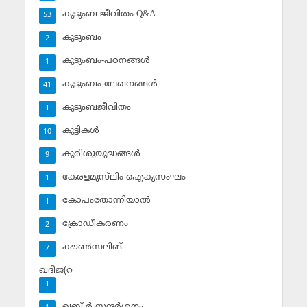
കുടുംബ ജീവിതം-Q&A
53
കുടുംബം
2
കുടുംബം-പഠനങ്ങള്‍
1
കുടുംബം-ലേഖനങ്ങള്‍
41
കുടുംബജീവിതം
1
കുട്ടികള്‍
10
കുരിശുയുദ്ധങ്ങള്‍
9
കേരളമുസ്‌ലിം ഐക്യസംഘം
1
കോപംതോന്നിയാല്‍
1
ക്രോഡീകരണം
2
കൗണ്‍സലിങ്‌
7
ഖദീജ(റ
1
ഖബ് ര്‍ സന്ദര്‍ശനം