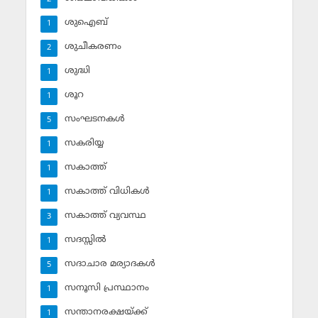
ശുഐബ്‌
1
ശുചീകരണം
2
ശുദ്ധി
1
ശൂറ
1
സംഘടനകള്‍
5
സകരിയ്യ
1
സകാത്ത്‌
1
സകാത്ത്‌ വിധികള്‍
1
സകാത്ത്‌ വ്യവസ്ഥ
3
സദസ്സില്‍
1
സദാചാര മര്യാദകള്‍
5
സനൂസി പ്രസ്ഥാനം
1
സന്താനരക്ഷയ്ക്ക്
1