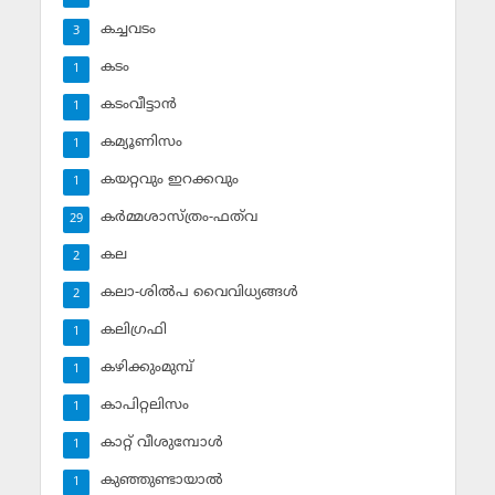
കച്ചവടം
3
കടം
1
കടംവീട്ടാന്‍
1
കമ്യൂണിസം
1
കയറ്റവും ഇറക്കവും
1
കര്‍മ്മശാസ്ത്രം-ഫത്‌വ
29
കല
2
കലാ-ശില്‍പ വൈവിധ്യങ്ങള്‍
2
കലിഗ്രഫി
1
കഴിക്കുംമുമ്പ്
1
കാപിറ്റലിസം
1
കാറ്റ് വീശുമ്പോള്‍
1
കുഞ്ഞുണ്ടായാല്‍
1