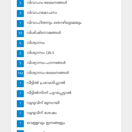
വിവാഹം-ലേഖനങ്ങള്‍
5
വിവാഹമോചനം
3
വിവാഹിതനും തൊഴിലുടമയും
1
വിശിഷ്ടനാമങ്ങള്‍
93
വിശ്വാസം
6
വിശ്വാസം Q&A
2
വിശ്വാസം-പഠനങ്ങള്‍
5
വിശ്വാസം-ലേഖനങ്ങള്‍
142
വീട്ടില്‍ പ്രവേശിച്ചാല്‍
1
വീട്ടില്‍നിന്ന് പുറപ്പെട്ടാല്‍
1
വുദുവിന് മുമ്പായി
1
വുദുവിന് ശേഷം
1
വെള്ളവും ഇനങ്ങളും
1