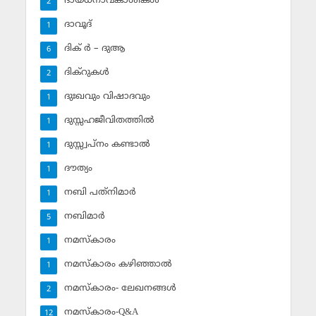
ദായധനാവകാശികള്‍
2
ദാവൂദ്‌
1
ദിക് ര്‍ – ദുആ
6
ദിക്‌റുകള്‍
2
ദുഃഖവും വിഷാദവും
1
ദുസ്സഹജീവിതത്തില്‍
1
ദുസ്സ്വപ്‌നം കണ്ടാല്‍
1
ദൗത്യം
1
നബി പത്‌നിമാര്‍
1
നബിമാര്‍
5
നമസ്‌കാരം
1
നമസ്‌കാരം കഴിഞ്ഞാല്‍
1
നമസ്‌കാരം- ലേഖനങ്ങള്‍
2
നമസ്‌കാരം-Q&A
12