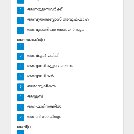
അന്നമൂട്ടുന്നവര്‍ക്ക്
1
അബുല്‍അബ്ബാസ് അസ്സഫ്ഫാഹ്‌
1
അബൂജഅ്ഫര്‍ അല്‍മന്‍സ്വൂര്‍
1
അബൂബക്ര്‍(റ
1
അബ്ദുല്‍ മലിക്‌
2
അബ്ബാസികളുടെ പതനം
1
അബ്ബാസികള്‍
4
അമാനുഷികത
3
അയ്യൂബ്‌
1
അറഫാദിനത്തില്‍
1
അറബ് സാഹിത്യം
2
അലി(റ
1