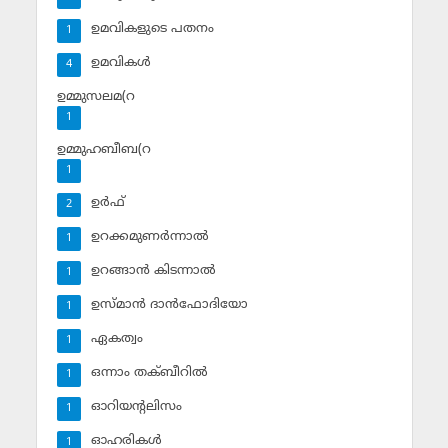
ഉമവികളുടെ പതനം
1
ഉമവികള്‍
4
ഉമ്മുസലമ(റ
1
ഉമ്മുഹബീബ(റ
1
ഉര്‍ഫ്
2
ഉറക്കമുണര്‍ന്നാല്‍
1
ഉറങ്ങാന്‍ കിടന്നാല്‍
1
ഉസ്മാന്‍ ദാന്‍ഫോദിയോ
1
ഏകത്വം
1
ഒന്നാം തക്ബീറില്‍
1
ഓറിയന്റലിസം
1
ഓഹരികള്‍
1