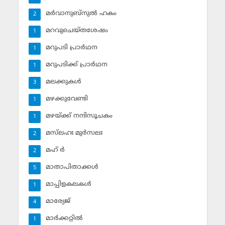
മര്‍വാനുബ്‌നുല്‍ ഹകം
2
മറവുചെയ്തശേഷം
1
മറുപടി പ്രാര്‍ഥന
1
മറുപടിക്ക് പ്രാര്‍ഥന
1
മലക്കുകള്‍
3
മഴക്കുവേണ്ടി
1
മഴയ്ക്ക് നന്ദിസൂചകം
1
മസ്‌ലഹഃ മുര്‍സലഃ
2
മഹ് ര്‍
2
മാതാപിതാക്കള്‍
5
മാപ്പിളകലകള്‍
1
മാര്യേജ്
4
മാര്‍ക്കറ്റില്‍
1