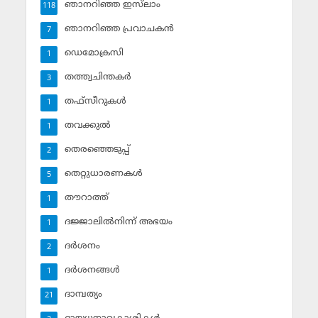
ഞാനറിഞ്ഞ ഇസ്‌ലാം
118
ഞാനറിഞ്ഞ പ്രവാചകന്‍
7
ഡെമോക്രസി
1
തത്ത്വചിന്തകര്‍
3
തഫ്‌സീറുകള്‍
1
തവക്കുല്‍
1
തെരഞ്ഞെടുപ്പ്
2
തെറ്റുധാരണകള്‍
5
തൗറാത്ത്
1
ദജ്ജാലില്‍നിന്ന് അഭയം
1
ദര്‍ശനം
2
ദര്‍ശനങ്ങള്‍
1
ദാമ്പത്യം
21