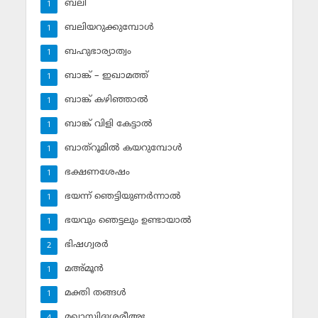
ബലി
1
ബലിയറുക്കുമ്പോള്‍
1
ബഹുഭാര്യാത്വം
1
ബാങ്ക് – ഇഖാമത്ത്
1
ബാങ്ക് കഴിഞ്ഞാല്‍
1
ബാങ്ക് വിളി കേട്ടാല്‍
1
ബാത്‌റൂമില്‍ കയറുമ്പോള്‍
1
ഭക്ഷണശേഷം
1
ഭയന്ന് ഞെട്ടിയുണര്‍ന്നാല്‍
1
ഭയവും ഞെട്ടലും ഉണ്ടായാല്‍
1
ഭിഷഗ്വരര്‍
2
മഅ്മൂന്‍
1
മക്തി തങ്ങള്‍
1
മഖാസ്വിദുശ്ശരീഅഃ