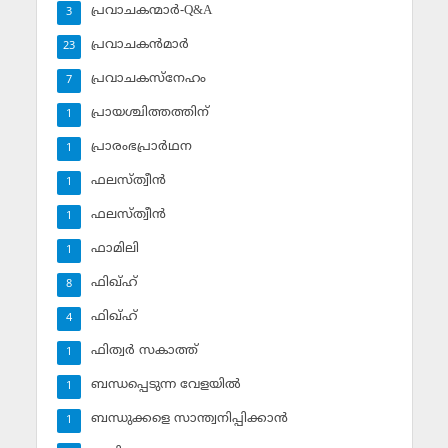
പ്രവാചകന്മാര്‍-Q&A
3
പ്രവാചകന്‍മാര്‍
23
പ്രവാചകസ്‌നേഹം
7
പ്രായശ്ചിത്തത്തിന്
1
പ്രാരംഭപ്രാര്‍ഥന
1
ഫലസ്ത്വീൻ
1
ഫലസ്ത്വീൻ
1
ഫാമിലി
1
ഫിഖ്ഹ്
8
ഫിഖ്ഹ്‌
4
ഫിത്വര്‍ സകാത്ത്‌
1
ബന്ധപ്പെടുന്ന വേളയില്‍
1
ബന്ധുക്കളെ സാന്ത്വനിപ്പിക്കാന്‍
1