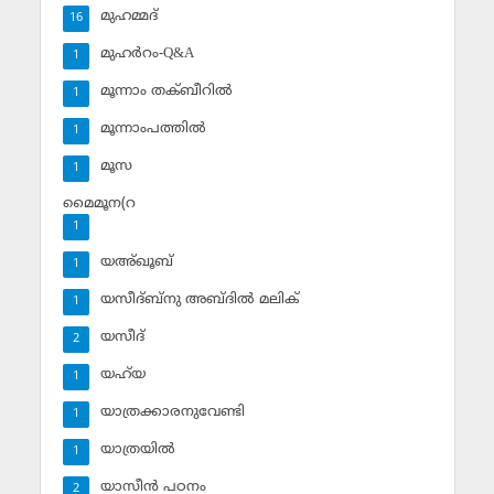
മുഹമ്മദ്‌
16
മുഹര്‍റം-Q&A
1
മൂന്നാം തക്ബീറില്‍
1
മൂന്നാംപത്തില്‍
1
മൂസ
1
മൈമൂന(റ
1
യഅ്ഖൂബ്‌
1
യസീദ്ബ്‌നു അബ്ദില്‍ മലിക്‌
1
യസീദ്‌
2
യഹ്‌യ
1
യാത്രക്കാരനുവേണ്ടി
1
യാത്രയില്‍
1
യാസീന്‍ പഠനം
2