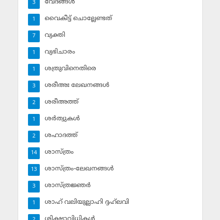
വേദങ്ങള്‍
3
വൈകീട്ട് ചൊല്ലേണ്ടത്
1
വ്യക്തി
7
വ്യഭിചാരം
1
ശത്രുവിനെതിരെ
1
ശരീഅഃ ലേഖനങ്ങള്‍
3
ശരീഅത്ത്
2
ശര്‍ത്വുകള്‍
1
ശഹാദത്ത്
2
ശാസ്ത്രം
14
ശാസ്ത്രം-ലേഖനങ്ങള്‍
13
ശാസ്ത്രജ്ഞര്‍
3
ശാഹ് വലിയുല്ലാഹി ദ്ദഹ്‌ലവി
1
ശിക്ഷാവിധികള്‍
2