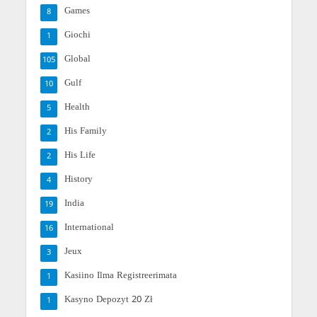
Games
8
Giochi
1
Global
105
Gulf
10
Health
5
His Family
2
His Life
2
History
4
India
19
International
16
Jeux
3
Kasiino Ilma Registreerimata
1
Kasyno Depozyt 20 Zł
1