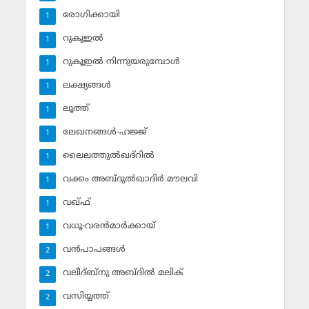
രോഗിക്കായി
1
റുകൂഇല്‍
1
റുകൂഇല്‍ നിന്നുയരുമ്പോള്‍
1
ലക്ഷ്യങ്ങള്‍
1
ലൂത്ത്‌
1
ലേഖനങ്ങള്‍-ഹജ്ജ്‌
1
ലൈലത്തുല്‍ഖദ്‌റില്‍
1
വക്കം അബ്ദുല്‍ഖാദിര്‍ മൗലവി
1
വഖ്ഫ്
1
വധൂ-വരന്‍മാര്‍ക്കായ്
1
വന്‍പാപങ്ങള്‍
2
വലീദ്ബ്‌നു അബ്ദില്‍ മലിക്‌
2
വസിയ്യത്ത്‌
2