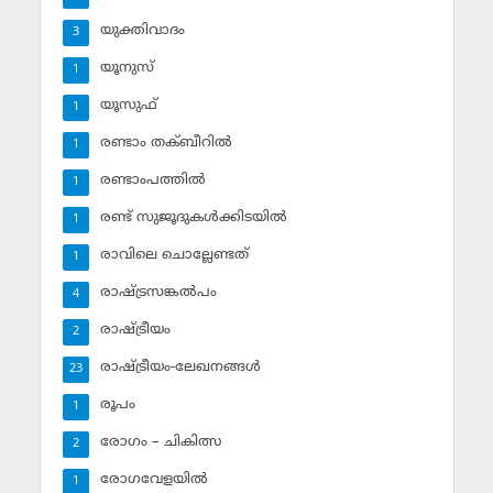
യുക്തിവാദം
3
യൂനുസ്‌
1
യൂസുഫ്‌
1
രണ്ടാം തക്ബീറില്‍
1
രണ്ടാംപത്തില്‍
1
രണ്ട് സുജൂദുകള്‍ക്കിടയില്‍
1
രാവിലെ ചൊല്ലേണ്ടത്
1
രാഷ്ട്രസങ്കല്‍പം
4
രാഷ്ട്രീയം
2
രാഷ്ട്രീയം-ലേഖനങ്ങള്‍
23
രൂപം
1
രോഗം – ചികിത്സ
2
രോഗവേളയില്‍
1