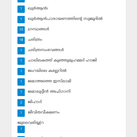
ഖുര്‍ആന്‍r
1
ഖുര്‍ആന്‍പാരായണത്തിന്റെ സുജൂദില്‍
1
ഗ്രന്ഥങ്ങള്‍
10
ചരിത്രം
18
ചരിത്രസംഭവങ്ങള്‍
1
ചാലിലകത്ത് കുഞ്ഞുമുഹമ്മദ് ഹാജി
1
ജംറയിലെ കല്ലേറില്‍
1
ജമാഅത്തെ ഇസ്‌ലാമി
1
ജമാലുദ്ദീന്‍ അഫ്ഗാനി
1
ജിഹാദ്‌
2
ജീവിതവീക്ഷണം
1
ജുവൈരിയ്യ(റ
1