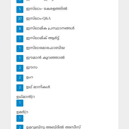
ഇസ്‌ലാം- കേരളത്തില്‍
5
ഇസ്‌ലാം-Q&A
37
ഇസ്‌ലാമിക പ്രസ്ഥാനങ്ങള്‍
8
ഇസ്‌ലാമിക് ആര്‍ട്ട്
1
ഇസ്‌ലാമോഫോബിയ
1
ഈമാന്‍ കുറഞ്ഞാല്‍
1
ഈസ
2
ഉംറ
2
ഉഥ് മാനികള്‍
2
ഉഥ്മാന്‍(റ
1
ഉമര്‍(റ
1
ഉമറുബ്‌നു അബ്ദില്‍ അസീസ്‌
2