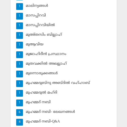
മാലിന്യങ്ങള്‍
1
മാസപ്പിറവി
1
മാസപ്പിറവിയില്‍
1
മുഅ്തസിം ബില്ലാഹ്
1
മുആവിയ
1
മുജാഹിദീന്‍ പ്രസ്ഥാനം
1
മുതവക്കില്‍ അലല്ലാഹ്
1
മുന്നൊരുക്കങ്ങള്‍
1
മുഹമ്മദുബ്‌നു അബ്ദില്‍ വഹ്ഹാബ്
1
മുഹമ്മദുല്‍ മഹ്ദി
1
മുഹമ്മദ് നബി
1
മുഹമ്മദ് നബി- ലേഖനങ്ങള്‍
6
മുഹമ്മദ് നബി-Q&A
4