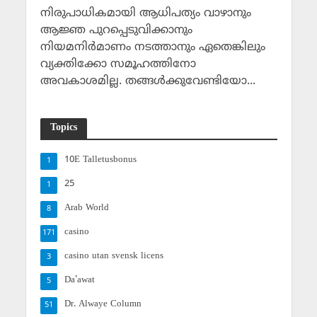
നിരുപാധികമായി ആധിപത്യം വാഴാനും
ആജ്ഞ പുറപ്പെടുവിക്കാനും
നിയമനിര്‍മാണം നടത്താനും ഏതെങ്കിലും
വ്യക്തിക്കോ സമൂഹത്തിനോ
അവകാശമില്ല. തങ്ങള്‍ക്കുവേണ്ടിയോ...
Topics
10E Talletusbonus
1
25
1
Arab World
8
casino
171
casino utan svensk licens
3
Da'awat
5
Dr. Alwaye Column
51