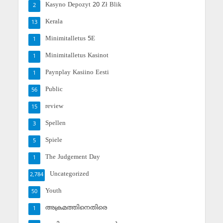
Kasyno Depozyt 20 Zł Blik
2
Kerala
13
Minimitalletus 5E
1
Minimitalletus Kasinot
1
Paynplay Kasiino Eesti
1
Public
56
review
15
Spellen
3
Spiele
5
The Judgement Day
1
Uncategorized
2,784
Youth
50
അക്രമത്തിനെതിരെ
1