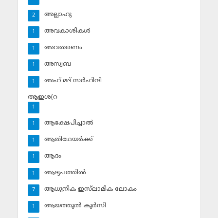
അല്ലാഹു
2
അവകാശികള്‍
1
അവതരണം
1
അസ്വബ
1
അഹ് മദ് സര്‍ഹിന്ദി
1
ആഇശ(റ
1
ആക്ഷേപിച്ചാല്‍
1
ആതിഥേയര്‍ക്ക്
1
ആദം
1
ആദ്യപത്തില്‍
1
ആധുനിക ഇസ്‌ലാമിക ലോകം
7
ആയത്തുല്‍ കുര്‍സി
1