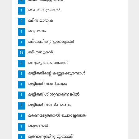
4
മടക്കയാത്രയില്‍
1
മദീന മാതൃക
2
മദ്യപാനം
1
മദ്ഹബിന്റെ ഇമാമുകള്‍
1
മദ്ഹബുകള്‍
18
മനുഷ്യാവകാശങ്ങള്‍
6
മയ്യിത്തിന്റെ കണ്ണടക്കുമ്പോള്‍
1
മയ്യിത്ത് നമസ്‌കാരം
1
മയ്യിത്ത് ശിശുവാണെങ്കില്‍
1
മയ്യിത്ത് സംസ്‌കരണം
3
മരണമടുത്താല്‍ ചൊല്ലേണ്ടത്
1
മര്യാദകള്‍
1
മര്‍വാനുബ്‌നു മുഹമ്മദ്
1