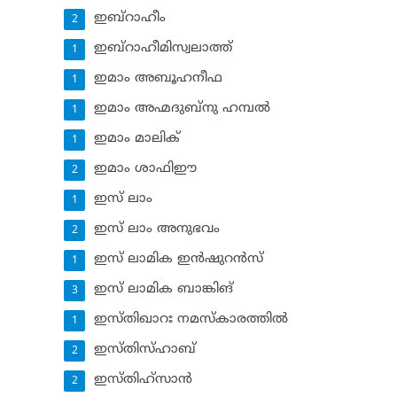
ഇബ്‌റാഹീം
2
ഇബ്‌റാഹീമിസ്വലാത്ത്
1
ഇമാം അബൂഹനീഫ
1
ഇമാം അഹ്മദുബ്‌നു ഹമ്പല്‍
1
ഇമാം മാലിക്
1
ഇമാം ശാഫിഈ
2
ഇസ് ലാം
1
ഇസ് ലാം അനുഭവം
2
ഇസ് ലാമിക ഇന്‍ഷുറന്‍സ്‌
1
ഇസ് ലാമിക ബാങ്കിങ്‌
3
ഇസ്തിഖാറഃ നമസ്‌കാരത്തില്‍
1
ഇസ്തിസ്ഹാബ്
2
ഇസ്തിഹ്‌സാന്‍
2