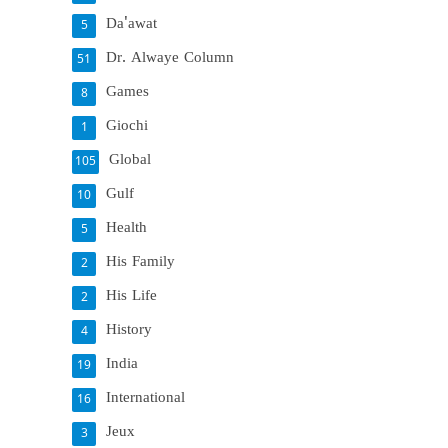
Da'awat
5
Dr. Alwaye Column
51
Games
8
Giochi
1
Global
105
Gulf
10
Health
5
His Family
2
His Life
2
History
4
India
19
International
16
Jeux
3