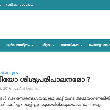
ല
വനിതാ പാഠശാല
കര്‍മശാസ്ത്രം
ചരിത്രം
നാഗരികത
ചോദ്യോത്ത
ീവിതം-Q&A
ിയോ ശിശുപരിപാലനമോ ?
23, 2016
Add Comment
ങള്‍ ഒരു ഒന്നുരണ്ടുവയസ്സുള്ള കുട്ടിയുടെ അമ്മയാണെങ്കി
 പരിപാലിച്ചും ലാളിച്ചും കൂടെയിരിക്കുകയാണോ അതല്ല,