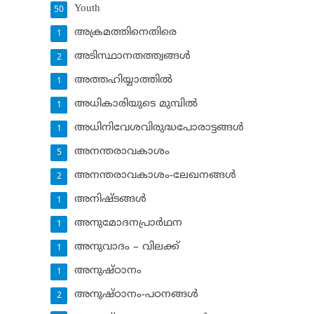
Youth
50
അക്രമത്തിനെതിരെ
1
അടിസ്ഥാനതത്ത്വങ്ങള്‍
2
അത്തഹിയ്യാത്തില്‍
1
അധികാരിയുടെ മുമ്പില്‍
1
അധിനിവേശവിരുദ്ധപോരാട്ടങ്ങള്‍
1
അനന്തരാവകാശം
5
അനന്തരാവകാശം-ലേഖനങ്ങള്‍
2
അനിഷ്ടങ്ങള്‍
1
അനുമോദനപ്രാര്‍ഥന
1
അനുവാദം – വിലക്ക്‌
1
അനുഷ്ഠാനം
1
അനുഷ്ഠാനം-പഠനങ്ങള്‍
2