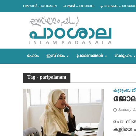
റമദാന്‍ പാഠശാല
ഹജ്ജ് പാഠശാല
പ്രവാചക പാഠശാ
ഹോം
ഇസ് ലാം
പ്രമാണങ്ങള്‍
സമൂഹം
Tag - paripalanam
കുടുംബ ജ
ജോല
January 
ചോ: നിങ്
കുട്ടിയെ