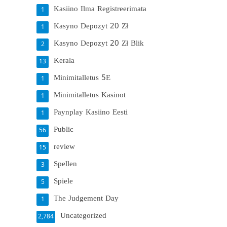
Kasiino Ilma Registreerimata
1
Kasyno Depozyt 20 Zł
1
Kasyno Depozyt 20 Zł Blik
2
Kerala
13
Minimitalletus 5E
1
Minimitalletus Kasinot
1
Paynplay Kasiino Eesti
1
Public
56
review
15
Spellen
3
Spiele
5
The Judgement Day
1
Uncategorized
2,784