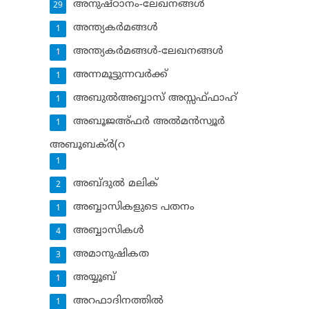
അനുഷ്ഠാനം-ലേഖനങ്ങള്‍
29
അന്ത്യകര്‍മങ്ങള്‍
1
അന്ത്യകര്‍മങ്ങള്‍-ലേഖനങ്ങള്‍
1
അന്നമൂട്ടുന്നവര്‍ക്ക്
1
അബുല്‍അബ്ബാസ് അസ്സഫ്ഫാഹ്‌
1
അബൂജഅ്ഫര്‍ അല്‍മന്‍സ്വൂര്‍
1
അബൂബക്ര്‍(റ
1
അബ്ദുല്‍ മലിക്‌
2
അബ്ബാസികളുടെ പതനം
1
അബ്ബാസികള്‍
4
അമാനുഷികത
3
അയ്യൂബ്‌
1
അറഫാദിനത്തില്‍
1