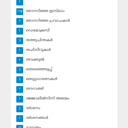
1
ഞാനറിഞ്ഞ ഇസ്‌ലാം
118
ഞാനറിഞ്ഞ പ്രവാചകന്‍
7
ഡെമോക്രസി
1
തത്ത്വചിന്തകര്‍
3
തഫ്‌സീറുകള്‍
1
തവക്കുല്‍
1
തെരഞ്ഞെടുപ്പ്
2
തെറ്റുധാരണകള്‍
5
തൗറാത്ത്
1
ദജ്ജാലില്‍നിന്ന് അഭയം
1
ദര്‍ശനം
2
ദര്‍ശനങ്ങള്‍
1
ദാമ്പത്യം