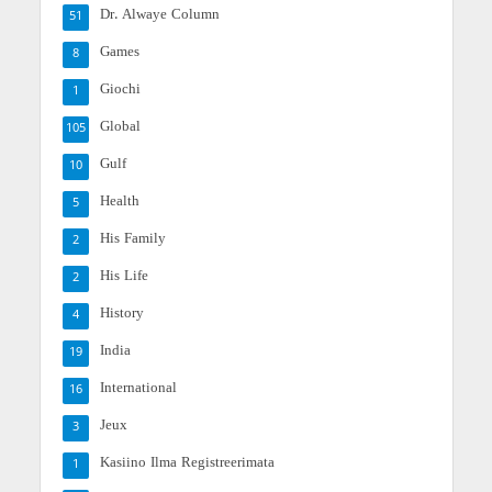
Dr. Alwaye Column
51
Games
8
Giochi
1
Global
105
Gulf
10
Health
5
His Family
2
His Life
2
History
4
India
19
International
16
Jeux
3
Kasiino Ilma Registreerimata
1