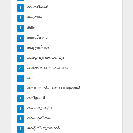
ഓഹരികള്‍
1
കച്ചവടം
3
കടം
1
കടംവീട്ടാന്‍
1
കമ്യൂണിസം
1
കയറ്റവും ഇറക്കവും
1
കര്‍മ്മശാസ്ത്രം-ഫത്‌വ
29
കല
2
കലാ-ശില്‍പ വൈവിധ്യങ്ങള്‍
2
കലിഗ്രഫി
1
കഴിക്കുംമുമ്പ്
1
കാപിറ്റലിസം
1
കാറ്റ് വീശുമ്പോള്‍
1