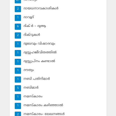
21
ദായധനാവകാശികള്‍
2
ദാവൂദ്‌
1
ദിക് ര്‍ – ദുആ
6
ദിക്‌റുകള്‍
2
ദുഃഖവും വിഷാദവും
1
ദുസ്സഹജീവിതത്തില്‍
1
ദുസ്സ്വപ്‌നം കണ്ടാല്‍
1
ദൗത്യം
1
നബി പത്‌നിമാര്‍
1
നബിമാര്‍
5
നമസ്‌കാരം
1
നമസ്‌കാരം കഴിഞ്ഞാല്‍
1
നമസ്‌കാരം- ലേഖനങ്ങള്‍
2