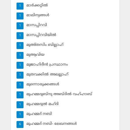
മാര്‍ക്കറ്റില്‍
1
മാലിന്യങ്ങള്‍
1
മാസപ്പിറവി
1
മാസപ്പിറവിയില്‍
1
മുഅ്തസിം ബില്ലാഹ്
1
മുആവിയ
1
മുജാഹിദീന്‍ പ്രസ്ഥാനം
1
മുതവക്കില്‍ അലല്ലാഹ്
1
മുന്നൊരുക്കങ്ങള്‍
1
മുഹമ്മദുബ്‌നു അബ്ദില്‍ വഹ്ഹാബ്
1
മുഹമ്മദുല്‍ മഹ്ദി
1
മുഹമ്മദ് നബി
1
മുഹമ്മദ് നബി- ലേഖനങ്ങള്‍
6