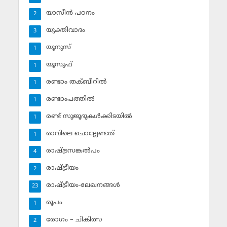
യാസീന്‍ പഠനം
2
യുക്തിവാദം
3
യൂനുസ്‌
1
യൂസുഫ്‌
1
രണ്ടാം തക്ബീറില്‍
1
രണ്ടാംപത്തില്‍
1
രണ്ട് സുജൂദുകള്‍ക്കിടയില്‍
1
രാവിലെ ചൊല്ലേണ്ടത്
1
രാഷ്ട്രസങ്കല്‍പം
4
രാഷ്ട്രീയം
2
രാഷ്ട്രീയം-ലേഖനങ്ങള്‍
23
രൂപം
1
രോഗം – ചികിത്സ
2