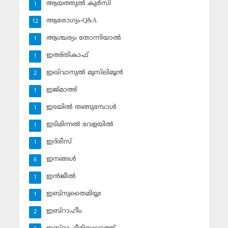
ആയത്തുല്‍ കുര്‍സി
1
ആരോഗ്യം-Q&A
12
ആശ്ചര്യം തോന്നിയാല്‍
1
ഇഅ്തികാഫ്‌
1
ഇഖ്‌വാനുല്‍ മുസ്‌ലിമൂന്‍
2
ഇജ്മാഅ്
1
ഇടയില്‍ തങ്ങുമ്പോള്‍
1
ഇടിമിന്നല്‍ വേളയില്‍
1
ഇദ്‌രീസ്‌
1
ഇനങ്ങള്‍
6
ഇന്‍ജീല്‍
1
ഇബ്‌നുതൈമിയ്യഃ
1
ഇബ്‌റാഹീം
2