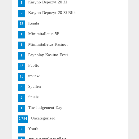
Kasyno Depozyt 20 Zł
1
Kasyno Depozyt 20 Zł Blik
2
Kerala
13
Minimitalletus 5E
1
Minimitalletus Kasinot
1
Paynplay Kasiino Eesti
1
Public
45
review
15
Spellen
3
Spiele
5
The Judgement Day
1
Uncategorized
2,784
Youth
50