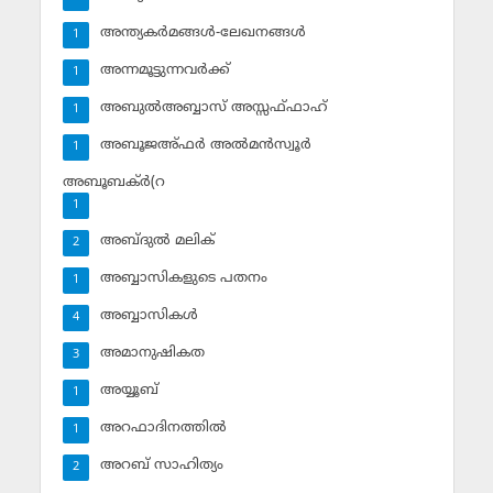
അന്ത്യകര്‍മങ്ങള്‍-ലേഖനങ്ങള്‍
1
അന്നമൂട്ടുന്നവര്‍ക്ക്
1
അബുല്‍അബ്ബാസ് അസ്സഫ്ഫാഹ്‌
1
അബൂജഅ്ഫര്‍ അല്‍മന്‍സ്വൂര്‍
1
അബൂബക്ര്‍(റ
1
അബ്ദുല്‍ മലിക്‌
2
അബ്ബാസികളുടെ പതനം
1
അബ്ബാസികള്‍
4
അമാനുഷികത
3
അയ്യൂബ്‌
1
അറഫാദിനത്തില്‍
1
അറബ് സാഹിത്യം
2