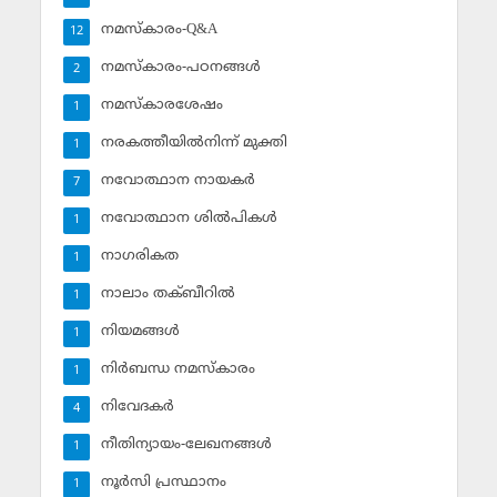
നമസ്‌കാരം-Q&A
12
നമസ്‌കാരം-പഠനങ്ങള്‍
2
നമസ്‌കാരശേഷം
1
നരകത്തീയില്‍നിന്ന് മുക്തി
1
നവോത്ഥാന നായകര്‍
7
നവോത്ഥാന ശില്‍പികള്‍
1
നാഗരികത
1
നാലാം തക്ബീറില്‍
1
നിയമങ്ങള്‍
1
നിര്‍ബന്ധ നമസ്‌കാരം
1
നിവേദകര്‍
4
നീതിന്യായം-ലേഖനങ്ങള്‍
1
നൂര്‍സി പ്രസ്ഥാനം
1