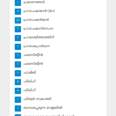
പ്രമാണങ്ങള്‍
1
പ്രവാചകന്മാര്‍-Q&A
3
പ്രവാചകന്‍മാര്‍
23
പ്രവാചകസ്‌നേഹം
7
പ്രായശ്ചിത്തത്തിന്
1
പ്രാരംഭപ്രാര്‍ഥന
1
ഫലസ്ത്വീൻ
1
ഫലസ്ത്വീൻ
1
ഫാമിലി
1
ഫിഖ്ഹ്
8
ഫിഖ്ഹ്‌
4
ഫിത്വര്‍ സകാത്ത്‌
1
ബന്ധപ്പെടുന്ന വേളയില്‍
1