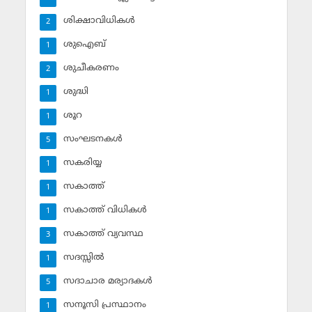
ശിക്ഷാവിധികള്‍
2
ശുഐബ്‌
1
ശുചീകരണം
2
ശുദ്ധി
1
ശൂറ
1
സംഘടനകള്‍
5
സകരിയ്യ
1
സകാത്ത്‌
1
സകാത്ത്‌ വിധികള്‍
1
സകാത്ത്‌ വ്യവസ്ഥ
3
സദസ്സില്‍
1
സദാചാര മര്യാദകള്‍
5
സനൂസി പ്രസ്ഥാനം
1