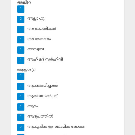
അലി(റ
1
അല്ലാഹു
2
അവകാശികള്‍
1
അവതരണം
1
അസ്വബ
1
അഹ് മദ് സര്‍ഹിന്ദി
1
ആഇശ(റ
1
ആക്ഷേപിച്ചാല്‍
1
ആതിഥേയര്‍ക്ക്
1
ആദം
1
ആദ്യപത്തില്‍
1
ആധുനിക ഇസ്‌ലാമിക ലോകം
7