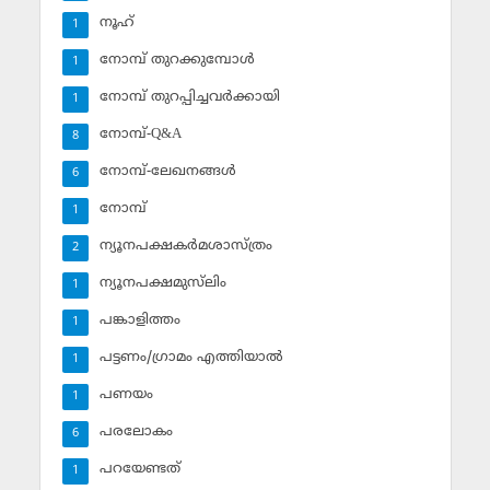
നൂഹ്‌
1
നോമ്പ് തുറക്കുമ്പോള്‍
1
നോമ്പ് തുറപ്പിച്ചവര്‍ക്കായി
1
നോമ്പ്-Q&A
8
നോമ്പ്-ലേഖനങ്ങള്‍
6
നോമ്പ്‌
1
ന്യൂനപക്ഷകര്‍മശാസ്ത്രം
2
ന്യൂനപക്ഷമുസ്‌ലിം
1
പങ്കാളിത്തം
1
പട്ടണം/ഗ്രാമം എത്തിയാല്‍
1
പണയം
1
പരലോകം
6
പറയേണ്ടത്
1