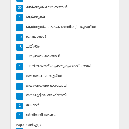
ഖുര്‍ആന്‍-ലേഖനങ്ങള്‍
33
ഖുര്‍ആന്‍r
1
ഖുര്‍ആന്‍പാരായണത്തിന്റെ സുജൂദില്‍
1
ഗ്രന്ഥങ്ങള്‍
10
ചരിത്രം
18
ചരിത്രസംഭവങ്ങള്‍
1
ചാലിലകത്ത് കുഞ്ഞുമുഹമ്മദ് ഹാജി
1
ജംറയിലെ കല്ലേറില്‍
1
ജമാഅത്തെ ഇസ്‌ലാമി
1
ജമാലുദ്ദീന്‍ അഫ്ഗാനി
1
ജിഹാദ്‌
2
ജീവിതവീക്ഷണം
1
ജുവൈരിയ്യ(റ