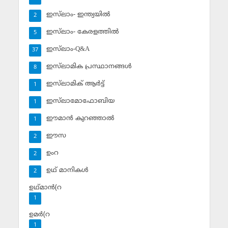
ഇസ്‌ലാം- ഇന്ത്യയില്‍
2
ഇസ്‌ലാം- കേരളത്തില്‍
5
ഇസ്‌ലാം-Q&A
37
ഇസ്‌ലാമിക പ്രസ്ഥാനങ്ങള്‍
8
ഇസ്‌ലാമിക് ആര്‍ട്ട്
1
ഇസ്‌ലാമോഫോബിയ
1
ഈമാന്‍ കുറഞ്ഞാല്‍
1
ഈസ
2
ഉംറ
2
ഉഥ് മാനികള്‍
2
ഉഥ്മാന്‍(റ
1
ഉമര്‍(റ
1