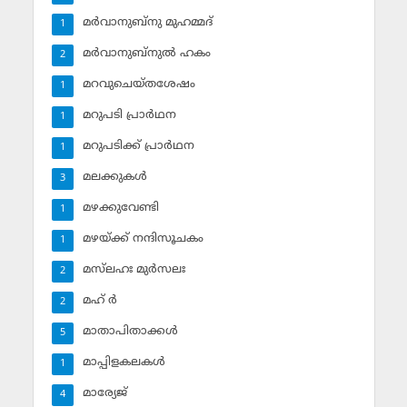
മര്‍വാനുബ്‌നു മുഹമ്മദ്
1
മര്‍വാനുബ്‌നുല്‍ ഹകം
2
മറവുചെയ്തശേഷം
1
മറുപടി പ്രാര്‍ഥന
1
മറുപടിക്ക് പ്രാര്‍ഥന
1
മലക്കുകള്‍
3
മഴക്കുവേണ്ടി
1
മഴയ്ക്ക് നന്ദിസൂചകം
1
മസ്‌ലഹഃ മുര്‍സലഃ
2
മഹ് ര്‍
2
മാതാപിതാക്കള്‍
5
മാപ്പിളകലകള്‍
1
മാര്യേജ്
4