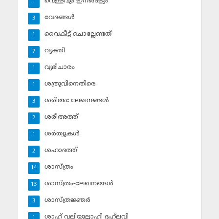
വെള്ളവും ഇനങ്ങളും
1
വേദങ്ങള്‍
3
വൈകീട്ട് ചൊല്ലേണ്ടത്
1
വ്യക്തി
7
വ്യഭിചാരം
1
ശത്രുവിനെതിരെ
1
ശരീഅഃ ലേഖനങ്ങള്‍
3
ശരീഅത്ത്
2
ശര്‍ത്വുകള്‍
1
ശഹാദത്ത്
2
ശാസ്ത്രം
14
ശാസ്ത്രം-ലേഖനങ്ങള്‍
13
ശാസ്ത്രജ്ഞര്‍
3
ശാഹ് വലിയുല്ലാഹി ദ്ദഹ്‌ലവി
1