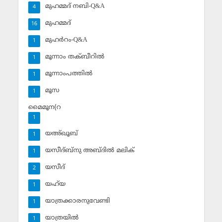
മുഹമ്മദ് നബി-Q&A
4
മുഹമ്മദ്‌
16
മുഹര്‍റം-Q&A
1
മൂന്നാം തക്ബീറില്‍
1
മൂന്നാംപത്തില്‍
1
മൂസ
1
മൈമൂന(റ
1
യഅ്ഖൂബ്‌
1
യസീദ്ബ്‌നു അബ്ദില്‍ മലിക്‌
1
യസീദ്‌
2
യഹ്‌യ
1
യാത്രക്കാരനുവേണ്ടി
1
യാത്രയില്‍
1