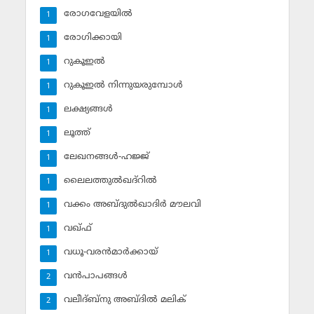
രോഗവേളയില്‍
1
രോഗിക്കായി
1
റുകൂഇല്‍
1
റുകൂഇല്‍ നിന്നുയരുമ്പോള്‍
1
ലക്ഷ്യങ്ങള്‍
1
ലൂത്ത്‌
1
ലേഖനങ്ങള്‍-ഹജ്ജ്‌
1
ലൈലത്തുല്‍ഖദ്‌റില്‍
1
വക്കം അബ്ദുല്‍ഖാദിര്‍ മൗലവി
1
വഖ്ഫ്
1
വധൂ-വരന്‍മാര്‍ക്കായ്
1
വന്‍പാപങ്ങള്‍
2
വലീദ്ബ്‌നു അബ്ദില്‍ മലിക്‌
2