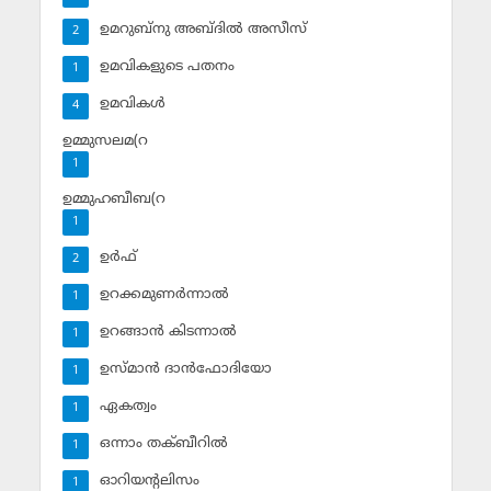
ഉമറുബ്‌നു അബ്ദില്‍ അസീസ്‌
2
ഉമവികളുടെ പതനം
1
ഉമവികള്‍
4
ഉമ്മുസലമ(റ
1
ഉമ്മുഹബീബ(റ
1
ഉര്‍ഫ്
2
ഉറക്കമുണര്‍ന്നാല്‍
1
ഉറങ്ങാന്‍ കിടന്നാല്‍
1
ഉസ്മാന്‍ ദാന്‍ഫോദിയോ
1
ഏകത്വം
1
ഒന്നാം തക്ബീറില്‍
1
ഓറിയന്റലിസം
1