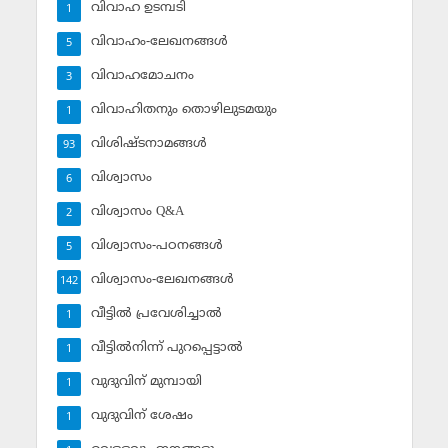
വിവാഹ ഉടമ്പടി
1
വിവാഹം-ലേഖനങ്ങള്‍
5
വിവാഹമോചനം
3
വിവാഹിതനും തൊഴിലുടമയും
1
വിശിഷ്ടനാമങ്ങള്‍
93
വിശ്വാസം
6
വിശ്വാസം Q&A
2
വിശ്വാസം-പഠനങ്ങള്‍
5
വിശ്വാസം-ലേഖനങ്ങള്‍
142
വീട്ടില്‍ പ്രവേശിച്ചാല്‍
1
വീട്ടില്‍നിന്ന് പുറപ്പെട്ടാല്‍
1
വുദുവിന് മുമ്പായി
1
വുദുവിന് ശേഷം
1