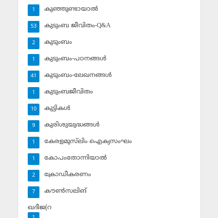
കുഞ്ഞുണ്ടായാല്‍
1
കുടുംബ ജീവിതം-Q&A
53
കുടുംബം
2
കുടുംബം-പഠനങ്ങള്‍
1
കുടുംബം-ലേഖനങ്ങള്‍
41
കുടുംബജീവിതം
1
കുട്ടികള്‍
10
കുരിശുയുദ്ധങ്ങള്‍
9
കേരളമുസ്‌ലിം ഐക്യസംഘം
1
കോപംതോന്നിയാല്‍
1
ക്രോഡീകരണം
2
കൗണ്‍സലിങ്‌
7
ഖദീജ(റ
1