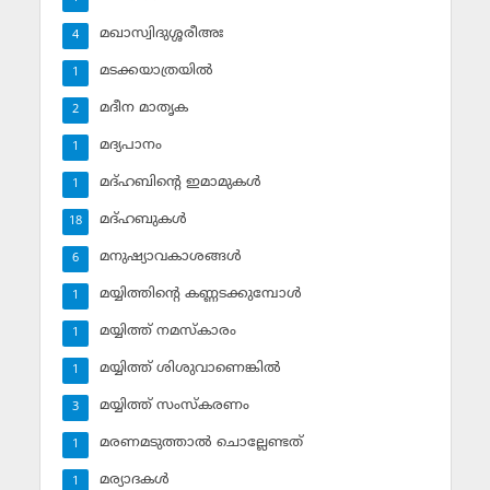
മഖാസ്വിദുശ്ശരീഅഃ
4
മടക്കയാത്രയില്‍
1
മദീന മാതൃക
2
മദ്യപാനം
1
മദ്ഹബിന്റെ ഇമാമുകള്‍
1
മദ്ഹബുകള്‍
18
മനുഷ്യാവകാശങ്ങള്‍
6
മയ്യിത്തിന്റെ കണ്ണടക്കുമ്പോള്‍
1
മയ്യിത്ത് നമസ്‌കാരം
1
മയ്യിത്ത് ശിശുവാണെങ്കില്‍
1
മയ്യിത്ത് സംസ്‌കരണം
3
മരണമടുത്താല്‍ ചൊല്ലേണ്ടത്
1
മര്യാദകള്‍
1