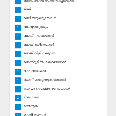
ബന്ധുക്കളെ സാന്ത്വനിപ്പിക്കാന്‍
1
ബലി
1
ബലിയറുക്കുമ്പോള്‍
1
ബഹുഭാര്യാത്വം
1
ബാങ്ക് – ഇഖാമത്ത്
1
ബാങ്ക് കഴിഞ്ഞാല്‍
1
ബാങ്ക് വിളി കേട്ടാല്‍
1
ബാത്‌റൂമില്‍ കയറുമ്പോള്‍
1
ഭക്ഷണശേഷം
1
ഭയന്ന് ഞെട്ടിയുണര്‍ന്നാല്‍
1
ഭയവും ഞെട്ടലും ഉണ്ടായാല്‍
1
ഭിഷഗ്വരര്‍
2
മഅ്മൂന്‍
1
മക്തി തങ്ങള്‍
1