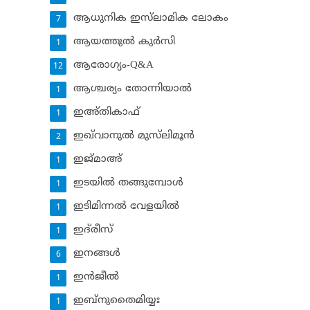
ആധുനിക ഇസ്‌ലാമിക ലോകം
7
ആയത്തുല്‍ കുര്‍സി
1
ആരോഗ്യം-Q&A
12
ആശ്ചര്യം തോന്നിയാല്‍
1
ഇഅ്തികാഫ്‌
1
ഇഖ്‌വാനുല്‍ മുസ്‌ലിമൂന്‍
2
ഇജ്മാഅ്
1
ഇടയില്‍ തങ്ങുമ്പോള്‍
1
ഇടിമിന്നല്‍ വേളയില്‍
1
ഇദ്‌രീസ്‌
1
ഇനങ്ങള്‍
6
ഇന്‍ജീല്‍
1
ഇബ്‌നുതൈമിയ്യഃ
1