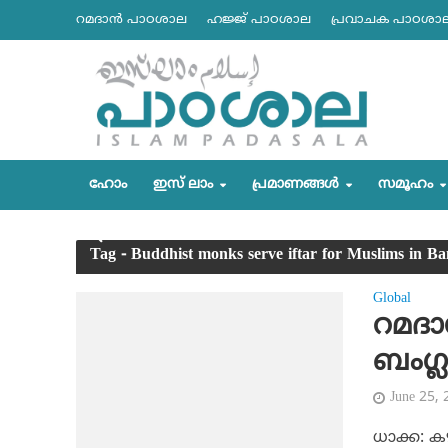
റമദാന്‍ പാഠശാല
ഹജ്ജ് പാഠശാല
പ്രവാചക പാഠശാ
ഹോം
ഇസ് ലാം
പ്രമാണങ്ങള്‍
സമൂഹം
Tag - Buddhist monks serve iftar for Muslims in B
Global
റമദാ
ബംഗ്
June 25,
ധാക്ക: ക