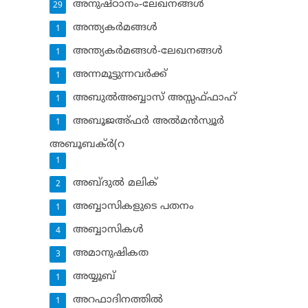
അനുഷ്ഠാനം-ലേഖനങ്ങള്‍
29
അന്ത്യകര്‍മങ്ങള്‍
1
അന്ത്യകര്‍മങ്ങള്‍-ലേഖനങ്ങള്‍
1
അന്നമൂട്ടുന്നവര്‍ക്ക്
1
അബുല്‍അബ്ബാസ് അസ്സഫ്ഫാഹ്‌
1
അബൂജഅ്ഫര്‍ അല്‍മന്‍സ്വൂര്‍
1
അബൂബക്ര്‍(റ
1
അബ്ദുല്‍ മലിക്‌
2
അബ്ബാസികളുടെ പതനം
1
അബ്ബാസികള്‍
4
അമാനുഷികത
3
അയ്യൂബ്‌
1
അറഫാദിനത്തില്‍
1