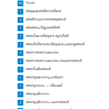
Youth
50
അക്രമത്തിനെതിരെ
1
അടിസ്ഥാനതത്ത്വങ്ങള്‍
2
അത്തഹിയ്യാത്തില്‍
1
അധികാരിയുടെ മുമ്പില്‍
1
അധിനിവേശവിരുദ്ധപോരാട്ടങ്ങള്‍
1
അനന്തരാവകാശം
5
അനന്തരാവകാശം-ലേഖനങ്ങള്‍
2
അനിഷ്ടങ്ങള്‍
1
അനുമോദനപ്രാര്‍ഥന
1
അനുവാദം – വിലക്ക്‌
1
അനുഷ്ഠാനം
1
അനുഷ്ഠാനം-പഠനങ്ങള്‍
2