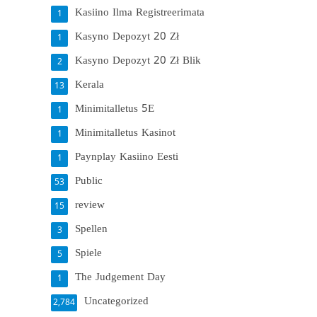
Kasiino Ilma Registreerimata
1
Kasyno Depozyt 20 Zł
1
Kasyno Depozyt 20 Zł Blik
2
Kerala
13
Minimitalletus 5E
1
Minimitalletus Kasinot
1
Paynplay Kasiino Eesti
1
Public
53
review
15
Spellen
3
Spiele
5
The Judgement Day
1
Uncategorized
2,784