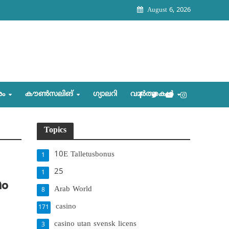
August 6, 2026
രം
കൗണ്‍സലിങ്‌
ഗ്യാലറി
വാര്‍ത്തകള്‍
Topics
10E Talletusbonus
1
25
1
ം
Arab World
8
casino
171
casino utan svensk licens
3