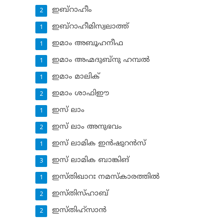
ഇബ്‌റാഹീം
2
ഇബ്‌റാഹീമിസ്വലാത്ത്
1
ഇമാം അബൂഹനീഫ
1
ഇമാം അഹ്മദുബ്‌നു ഹമ്പല്‍
1
ഇമാം മാലിക്
1
ഇമാം ശാഫിഈ
2
ഇസ് ലാം
1
ഇസ് ലാം അനുഭവം
2
ഇസ് ലാമിക ഇന്‍ഷുറന്‍സ്‌
1
ഇസ് ലാമിക ബാങ്കിങ്‌
3
ഇസ്തിഖാറഃ നമസ്‌കാരത്തില്‍
1
ഇസ്തിസ്ഹാബ്
2
ഇസ്തിഹ്‌സാന്‍
2