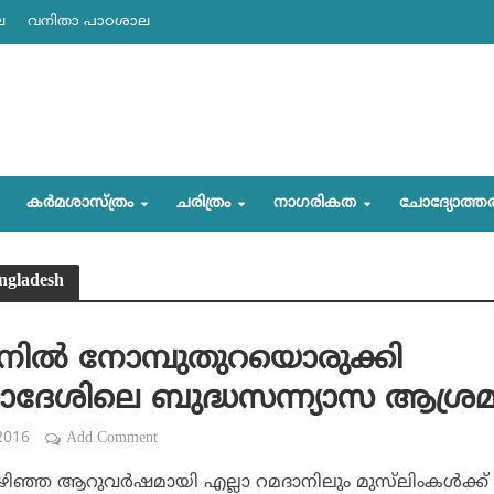
ല
വനിതാ പാഠശാല
കര്‍മശാസ്ത്രം
ചരിത്രം
നാഗരികത
ചോദ്യോത്ത
angladesh
നില്‍ നോമ്പുതുറയൊരുക്കി
ലാദേശിലെ ബുദ്ധസന്ന്യാസ ആശ്രമ
 2016
Add Comment
ഴിഞ്ഞ ആറുവര്‍ഷമായി എല്ലാ റമദാനിലും മുസ്‌ലിംകള്‍ക്ക്