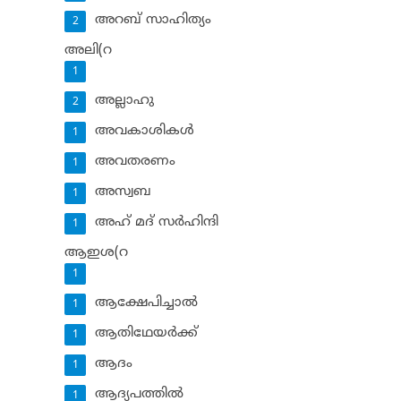
അറബ് സാഹിത്യം
2
അലി(റ
1
അല്ലാഹു
2
അവകാശികള്‍
1
അവതരണം
1
അസ്വബ
1
അഹ് മദ് സര്‍ഹിന്ദി
1
ആഇശ(റ
1
ആക്ഷേപിച്ചാല്‍
1
ആതിഥേയര്‍ക്ക്
1
ആദം
1
ആദ്യപത്തില്‍
1