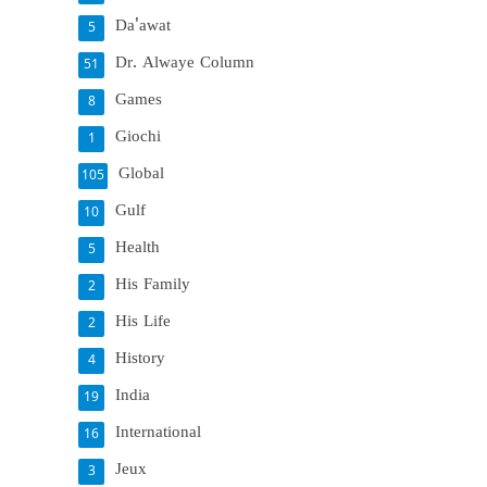
Da'awat
5
Dr. Alwaye Column
51
Games
8
Giochi
1
Global
105
Gulf
10
Health
5
His Family
2
His Life
2
History
4
India
19
International
16
Jeux
3