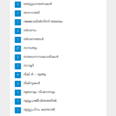
തെറ്റുധാരണകള്‍
5
തൗറാത്ത്
1
ദജ്ജാലില്‍നിന്ന് അഭയം
1
ദര്‍ശനം
2
ദര്‍ശനങ്ങള്‍
1
ദാമ്പത്യം
21
ദായധനാവകാശികള്‍
2
ദാവൂദ്‌
1
ദിക് ര്‍ – ദുആ
6
ദിക്‌റുകള്‍
2
ദുഃഖവും വിഷാദവും
1
ദുസ്സഹജീവിതത്തില്‍
1
ദുസ്സ്വപ്‌നം കണ്ടാല്‍
1