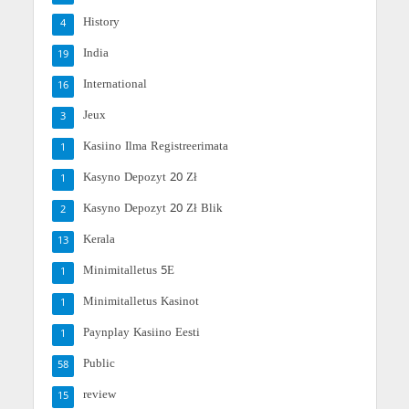
History
4
India
19
International
16
Jeux
3
Kasiino Ilma Registreerimata
1
Kasyno Depozyt 20 Zł
1
Kasyno Depozyt 20 Zł Blik
2
Kerala
13
Minimitalletus 5E
1
Minimitalletus Kasinot
1
Paynplay Kasiino Eesti
1
Public
58
review
15