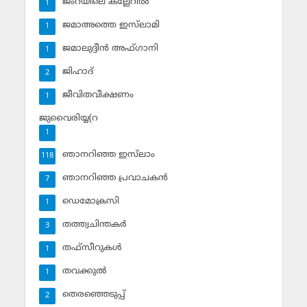
ജംറയിലെ കല്ലേറില്‍
1
ജമാഅത്തെ ഇസ്‌ലാമി
1
ജമാലുദ്ദീന്‍ അഫ്ഗാനി
1
ജിഹാദ്‌
2
ജീവിതവീക്ഷണം
1
ജുവൈരിയ്യ(റ
1
ഞാനറിഞ്ഞ ഇസ്‌ലാം
118
ഞാനറിഞ്ഞ പ്രവാചകന്‍
7
ഡെമോക്രസി
1
തത്ത്വചിന്തകര്‍
3
തഫ്‌സീറുകള്‍
1
തവക്കുല്‍
1
തെരഞ്ഞെടുപ്പ്
2