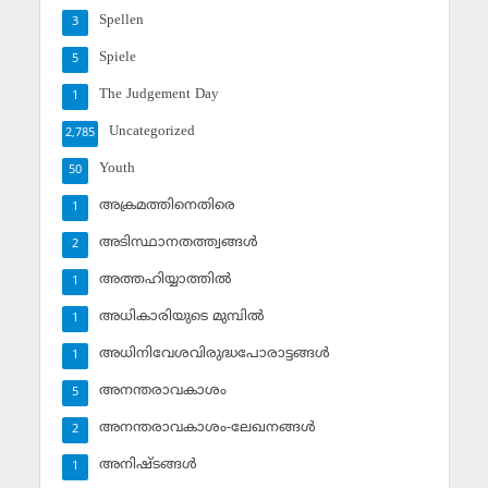
Spellen
3
Spiele
5
The Judgement Day
1
Uncategorized
2,785
Youth
50
അക്രമത്തിനെതിരെ
1
അടിസ്ഥാനതത്ത്വങ്ങള്‍
2
അത്തഹിയ്യാത്തില്‍
1
അധികാരിയുടെ മുമ്പില്‍
1
അധിനിവേശവിരുദ്ധപോരാട്ടങ്ങള്‍
1
അനന്തരാവകാശം
5
അനന്തരാവകാശം-ലേഖനങ്ങള്‍
2
അനിഷ്ടങ്ങള്‍
1