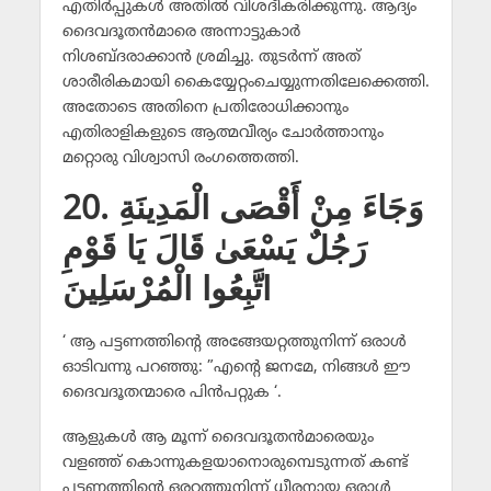
എതിര്‍പ്പുകള്‍ അതില്‍ വിശദീകരിക്കുന്നു. ആദ്യം
ദൈവദൂതന്‍മാരെ അന്നാട്ടുകാര്‍
നിശബ്ദരാക്കാന്‍ ശ്രമിച്ചു. തുടര്‍ന്ന് അത്
ശാരീരികമായി കൈയ്യേറ്റംചെയ്യുന്നതിലേക്കെത്തി.
അതോടെ അതിനെ പ്രതിരോധിക്കാനും
എതിരാളികളുടെ ആത്മവീര്യം ചോര്‍ത്താനും
മറ്റൊരു വിശ്വാസി രംഗത്തെത്തി.
20. وَجَاءَ مِنْ أَقْصَى الْمَدِينَةِ
رَجُلٌ يَسْعَىٰ قَالَ يَا قَوْمِ
اتَّبِعُوا الْمُرْسَلِينَ
‘ ആ പട്ടണത്തിന്റെ അങ്ങേയറ്റത്തുനിന്ന് ഒരാള്‍
ഓടിവന്നു പറഞ്ഞു: ”എന്റെ ജനമേ, നിങ്ങള്‍ ഈ
ദൈവദൂതന്മാരെ പിന്‍പറ്റുക ‘.
ആളുകള്‍ ആ മൂന്ന് ദൈവദൂതന്‍മാരെയും
വളഞ്ഞ് കൊന്നുകളയാനൊരുമ്പെടുന്നത് കണ്ട്
പട്ടണത്തിന്റെ ഒരറ്റത്തുനിന്ന് ധീരനായ ഒരാള്‍