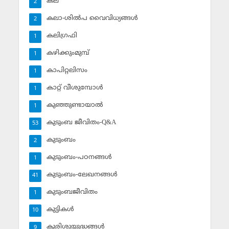
കല
2
കലാ-ശില്‍പ വൈവിധ്യങ്ങള്‍
2
കലിഗ്രഫി
1
കഴിക്കുംമുമ്പ്
1
കാപിറ്റലിസം
1
കാറ്റ് വീശുമ്പോള്‍
1
കുഞ്ഞുണ്ടായാല്‍
1
കുടുംബ ജീവിതം-Q&A
53
കുടുംബം
2
കുടുംബം-പഠനങ്ങള്‍
1
കുടുംബം-ലേഖനങ്ങള്‍
41
കുടുംബജീവിതം
1
കുട്ടികള്‍
10
കുരിശുയുദ്ധങ്ങള്‍
9