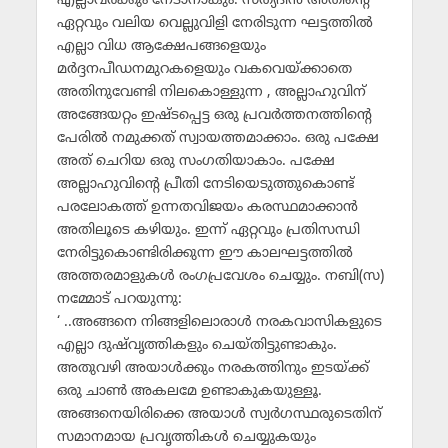
എല്ലാവര്‍ക്കും നേടാനാകും. സത്യദീന്‍ അതിന്റെ
ഏറ്റവും വലിയ വെല്ലുവിളി നേരിടുന്ന ഘട്ടത്തില്‍
എല്ലാ വിധ ആക്ഷേപങ്ങളെയും
മര്‍ദ്ദനപീഡനമുറകളെയും വകവെയ്ക്കാതെ
അതിനുവേണ്ടി നിലകൊള്ളുന്ന , അല്ലാഹുവിന്
അങ്ങേയറ്റം ഇഷ്ടപ്പെട്ട ഒരു പ്രവര്‍ത്തനത്തിന്റെ
പേരില്‍ നമുക്കത് സ്വായത്തമാക്കാം. ഒരു പക്ഷേ
അത് ചെറിയ ഒരു സംഗതിയാകാം. പക്ഷേ
അല്ലാഹുവിന്റെ പ്രീതി നേടിയെടുത്തുകൊണ്ട്
പരലോകത്ത് ഉന്നതവിജയം കരസ്ഥമാക്കാന്‍
അതിലൂടെ കഴിയും. ഇന്ന് ഏറ്റവും പ്രതിസന്ധി
നേരിട്ടുകൊണ്ടിരിക്കുന്ന ഈ കാലഘട്ടത്തില്‍
അത്തരമാളുകള്‍ രംഗപ്രവേശം ചെയ്യും. നബി(സ)
നമ്മോട് പറയുന്നു:
‘ ..അങ്ങനെ നിങ്ങളിലൊരാള്‍ നരകവാസികളുടെ
എല്ലാ ദുഷ്‌വൃത്തികളും ചെയ്തിട്ടുണ്ടാകും.
അതുവഴി അയാള്‍ക്കും നരകത്തിനും ഇടയ്ക്ക്
ഒരു ചാണ്‍ അകലമേ ഉണ്ടാകുകയുള്ളൂ.
അങ്ങനെയിരിക്കെ അയാള്‍ സ്വര്‍ഗസ്ഥരുടെതിന്
സമാനമായ പ്രവൃത്തികള്‍ ചെയ്യുകയും