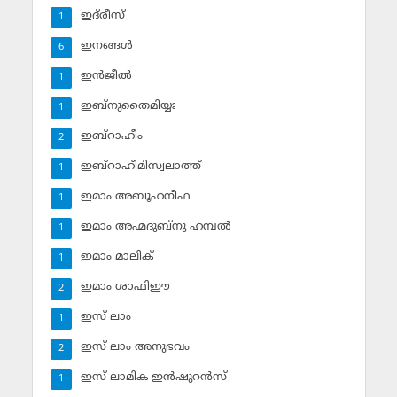
ഇദ്‌രീസ്‌
1
ഇനങ്ങള്‍
6
ഇന്‍ജീല്‍
1
ഇബ്‌നുതൈമിയ്യഃ
1
ഇബ്‌റാഹീം
2
ഇബ്‌റാഹീമിസ്വലാത്ത്
1
ഇമാം അബൂഹനീഫ
1
ഇമാം അഹ്മദുബ്‌നു ഹമ്പല്‍
1
ഇമാം മാലിക്
1
ഇമാം ശാഫിഈ
2
ഇസ് ലാം
1
ഇസ് ലാം അനുഭവം
2
ഇസ് ലാമിക ഇന്‍ഷുറന്‍സ്‌
1