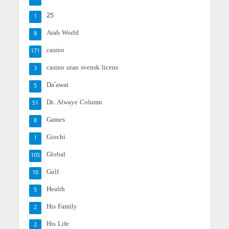
25
1
Arab World
8
casino
171
casino utan svensk licens
3
Da'awat
5
Dr. Alwaye Column
51
Games
8
Giochi
1
Global
105
Gulf
10
Health
5
His Family
2
His Life
2