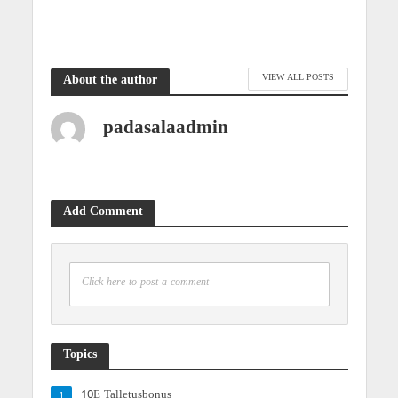
VIEW ALL POSTS
About the author
padasalaadmin
Add Comment
Click here to post a comment
Topics
10E Talletusbonus
1