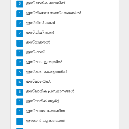
ഇസ് ലാമിക ബാങ്കിങ്‌
3
ഇസ്തിഖാറഃ നമസ്‌കാരത്തില്‍
1
ഇസ്തിസ്ഹാബ്
2
ഇസ്തിഹ്‌സാന്‍
2
ഇസ്മാഈല്‍
1
ഇസ്ഹാഖ്‌
1
ഇസ്‌ലാം- ഇന്ത്യയില്‍
2
ഇസ്‌ലാം- കേരളത്തില്‍
5
ഇസ്‌ലാം-Q&A
37
ഇസ്‌ലാമിക പ്രസ്ഥാനങ്ങള്‍
8
ഇസ്‌ലാമിക് ആര്‍ട്ട്
1
ഇസ്‌ലാമോഫോബിയ
1
ഈമാന്‍ കുറഞ്ഞാല്‍
1