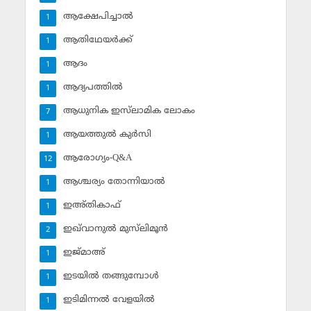
ആക്ഷേപിച്ചാല്‍
1
ആതിഥേയര്‍ക്ക്
1
ആദം
1
ആദ്യപത്തില്‍
1
ആധുനിക ഇസ്‌ലാമിക ലോകം
7
ആയത്തുല്‍ കുര്‍സി
1
ആരോഗ്യം-Q&A
12
ആശ്ചര്യം തോന്നിയാല്‍
1
ഇഅ്തികാഫ്‌
1
ഇഖ്‌വാനുല്‍ മുസ്‌ലിമൂന്‍
2
ഇജ്മാഅ്
1
ഇടയില്‍ തങ്ങുമ്പോള്‍
1
ഇടിമിന്നല്‍ വേളയില്‍
1