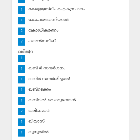
കേരളമുസ്‌ലിം ഐക്യസംഘം
1
കോപംതോന്നിയാല്‍
1
ക്രോഡീകരണം
2
കൗണ്‍സലിങ്‌
7
ഖദീജ(റ
1
ഖബ് ര്‍ സന്ദര്‍ശനം
1
ഖബ്ര്‍ സന്ദര്‍ശിച്ചാല്‍
1
ഖബ്‌റടക്കം
1
ഖബ്‌റില്‍ വെക്കുമ്പോള്‍
1
ഖലീഫമാര്‍
2
ഖിയാസ്
1
ഖുനൂതില്‍
1