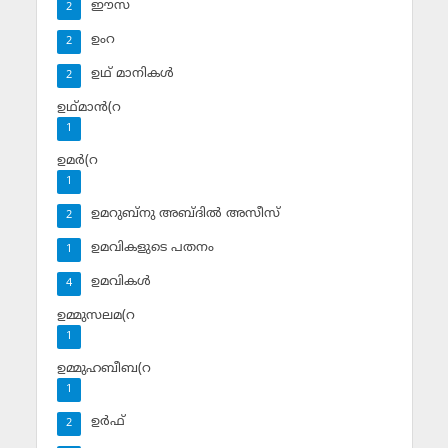
ഈസ
2
ഉംറ
2
ഉഥ് മാനികള്‍
2
ഉഥ്മാന്‍(റ
1
ഉമര്‍(റ
1
ഉമറുബ്‌നു അബ്ദില്‍ അസീസ്‌
2
ഉമവികളുടെ പതനം
1
ഉമവികള്‍
4
ഉമ്മുസലമ(റ
1
ഉമ്മുഹബീബ(റ
1
ഉര്‍ഫ്
2