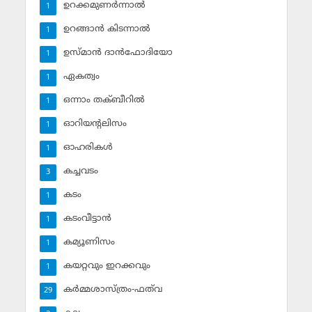
ഉറക്കമുണര്‍ന്നാല്‍
1
ഉറങ്ങാന്‍ കിടന്നാല്‍
1
ഉസ്മാന്‍ ദാന്‍ഫോദിയോ
1
ഏകത്വം
1
ഒന്നാം തക്ബീറില്‍
1
ഓറിയന്റലിസം
1
ഓഹരികള്‍
1
കച്ചവടം
3
കടം
1
കടംവീട്ടാന്‍
1
കമ്യൂണിസം
1
കയറ്റവും ഇറക്കവും
1
കര്‍മ്മശാസ്ത്രം-ഫത്‌വ
29