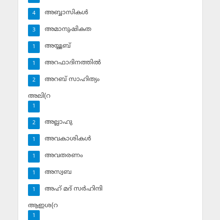
അബ്ബാസികള്‍
4
അമാനുഷികത
3
അയ്യൂബ്‌
1
അറഫാദിനത്തില്‍
1
അറബ് സാഹിത്യം
2
അലി(റ
1
അല്ലാഹു
2
അവകാശികള്‍
1
അവതരണം
1
അസ്വബ
1
അഹ് മദ് സര്‍ഹിന്ദി
1
ആഇശ(റ
1