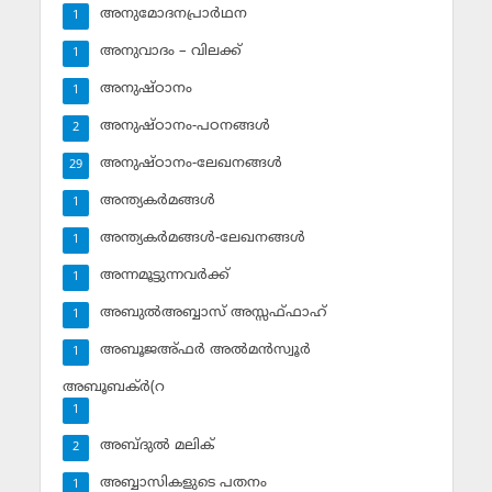
അനുമോദനപ്രാര്‍ഥന
1
അനുവാദം – വിലക്ക്‌
1
അനുഷ്ഠാനം
1
അനുഷ്ഠാനം-പഠനങ്ങള്‍
2
അനുഷ്ഠാനം-ലേഖനങ്ങള്‍
29
അന്ത്യകര്‍മങ്ങള്‍
1
അന്ത്യകര്‍മങ്ങള്‍-ലേഖനങ്ങള്‍
1
അന്നമൂട്ടുന്നവര്‍ക്ക്
1
അബുല്‍അബ്ബാസ് അസ്സഫ്ഫാഹ്‌
1
അബൂജഅ്ഫര്‍ അല്‍മന്‍സ്വൂര്‍
1
അബൂബക്ര്‍(റ
1
അബ്ദുല്‍ മലിക്‌
2
അബ്ബാസികളുടെ പതനം
1