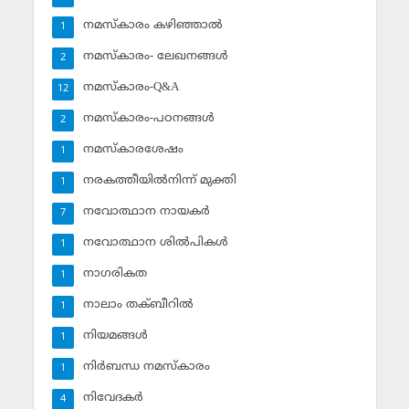
നമസ്‌കാരം കഴിഞ്ഞാല്‍
1
നമസ്‌കാരം- ലേഖനങ്ങള്‍
2
നമസ്‌കാരം-Q&A
12
നമസ്‌കാരം-പഠനങ്ങള്‍
2
നമസ്‌കാരശേഷം
1
നരകത്തീയില്‍നിന്ന് മുക്തി
1
നവോത്ഥാന നായകര്‍
7
നവോത്ഥാന ശില്‍പികള്‍
1
നാഗരികത
1
നാലാം തക്ബീറില്‍
1
നിയമങ്ങള്‍
1
നിര്‍ബന്ധ നമസ്‌കാരം
1
നിവേദകര്‍
4