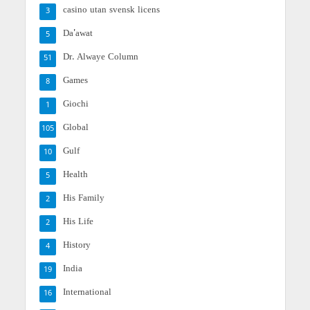
casino utan svensk licens
3
Da'awat
5
Dr. Alwaye Column
51
Games
8
Giochi
1
Global
105
Gulf
10
Health
5
His Family
2
His Life
2
History
4
India
19
International
16