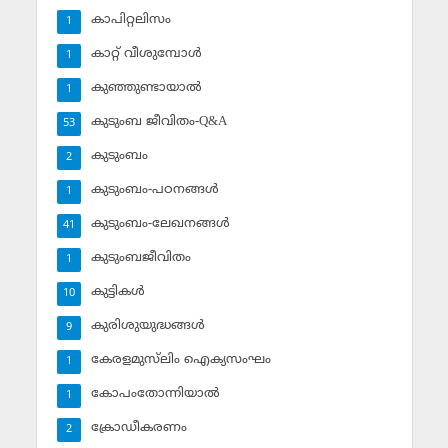
കാപിറ്റലിസം
1
കാറ്റ് വീശുമ്പോള്‍
1
കുഞ്ഞുണ്ടായാല്‍
1
കുടുംബ ജീവിതം-Q&A
53
കുടുംബം
2
കുടുംബം-പഠനങ്ങള്‍
1
കുടുംബം-ലേഖനങ്ങള്‍
41
കുടുംബജീവിതം
1
കുട്ടികള്‍
10
കുരിശുയുദ്ധങ്ങള്‍
9
കേരളമുസ്‌ലിം ഐക്യസംഘം
1
കോപംതോന്നിയാല്‍
1
ക്രോഡീകരണം
2