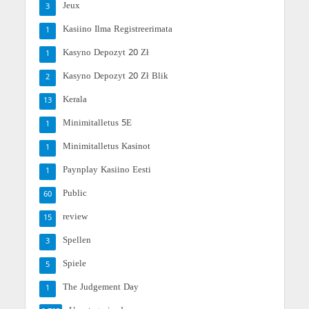
Jeux
3
Kasiino Ilma Registreerimata
1
Kasyno Depozyt 20 Zł
1
Kasyno Depozyt 20 Zł Blik
2
Kerala
13
Minimitalletus 5E
1
Minimitalletus Kasinot
1
Paynplay Kasiino Eesti
1
Public
60
review
15
Spellen
3
Spiele
5
The Judgement Day
1