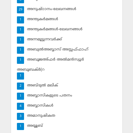
അനുഷ്ഠാനം-ലേഖനങ്ങള്‍
29
അന്ത്യകര്‍മങ്ങള്‍
1
അന്ത്യകര്‍മങ്ങള്‍-ലേഖനങ്ങള്‍
1
അന്നമൂട്ടുന്നവര്‍ക്ക്
1
അബുല്‍അബ്ബാസ് അസ്സഫ്ഫാഹ്‌
1
അബൂജഅ്ഫര്‍ അല്‍മന്‍സ്വൂര്‍
1
അബൂബക്ര്‍(റ
1
അബ്ദുല്‍ മലിക്‌
2
അബ്ബാസികളുടെ പതനം
1
അബ്ബാസികള്‍
4
അമാനുഷികത
3
അയ്യൂബ്‌
1