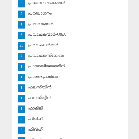
പ്രധാന ഘടകങ്ങള്‍
3
പ്രബോധനം
2
പ്രമാണങ്ങള്‍
1
പ്രവാചകന്മാര്‍-Q&A
3
പ്രവാചകന്‍മാര്‍
23
പ്രവാചകസ്‌നേഹം
7
പ്രായശ്ചിത്തത്തിന്
1
പ്രാരംഭപ്രാര്‍ഥന
1
ഫലസ്ത്വീൻ
1
ഫലസ്ത്വീൻ
1
ഫാമിലി
1
ഫിഖ്ഹ്
8
ഫിഖ്ഹ്‌
4