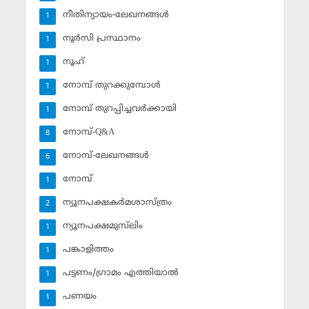
നീതിന്യായം-ലേഖനങ്ങള്‍
1
നൂര്‍സി പ്രസ്ഥാനം
1
നൂഹ്‌
1
നോമ്പ് തുറക്കുമ്പോള്‍
1
നോമ്പ് തുറപ്പിച്ചവര്‍ക്കായി
1
നോമ്പ്-Q&A
8
നോമ്പ്-ലേഖനങ്ങള്‍
6
നോമ്പ്‌
1
ന്യൂനപക്ഷകര്‍മശാസ്ത്രം
2
ന്യൂനപക്ഷമുസ്‌ലിം
1
പങ്കാളിത്തം
1
പട്ടണം/ഗ്രാമം എത്തിയാല്‍
1
പണയം
1