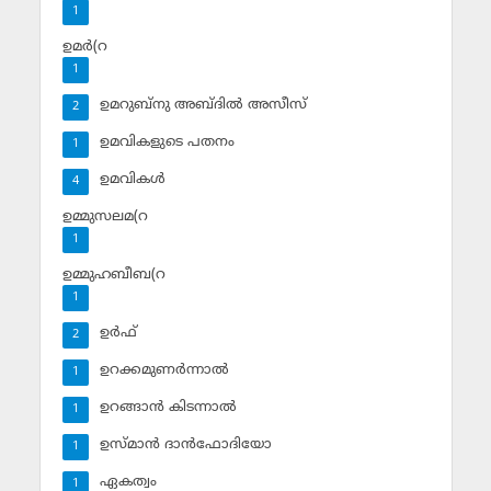
1
ഉമര്‍(റ
1
ഉമറുബ്‌നു അബ്ദില്‍ അസീസ്‌
2
ഉമവികളുടെ പതനം
1
ഉമവികള്‍
4
ഉമ്മുസലമ(റ
1
ഉമ്മുഹബീബ(റ
1
ഉര്‍ഫ്
2
ഉറക്കമുണര്‍ന്നാല്‍
1
ഉറങ്ങാന്‍ കിടന്നാല്‍
1
ഉസ്മാന്‍ ദാന്‍ഫോദിയോ
1
ഏകത്വം
1