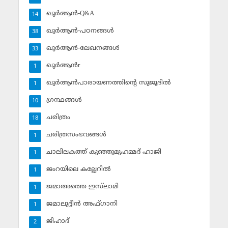
ഖുര്‍ആന്‍-Q&A
14
ഖുര്‍ആന്‍-പഠനങ്ങള്‍
38
ഖുര്‍ആന്‍-ലേഖനങ്ങള്‍
33
ഖുര്‍ആന്‍r
1
ഖുര്‍ആന്‍പാരായണത്തിന്റെ സുജൂദില്‍
1
ഗ്രന്ഥങ്ങള്‍
10
ചരിത്രം
18
ചരിത്രസംഭവങ്ങള്‍
1
ചാലിലകത്ത് കുഞ്ഞുമുഹമ്മദ് ഹാജി
1
ജംറയിലെ കല്ലേറില്‍
1
ജമാഅത്തെ ഇസ്‌ലാമി
1
ജമാലുദ്ദീന്‍ അഫ്ഗാനി
1
ജിഹാദ്‌
2