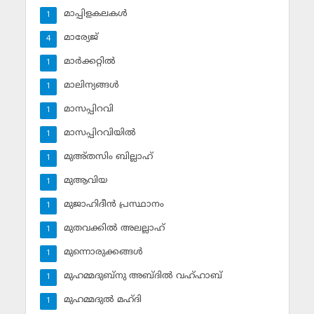
മാപ്പിളകലകള്‍
1
മാര്യേജ്
4
മാര്‍ക്കറ്റില്‍
1
മാലിന്യങ്ങള്‍
1
മാസപ്പിറവി
1
മാസപ്പിറവിയില്‍
1
മുഅ്തസിം ബില്ലാഹ്
1
മുആവിയ
1
മുജാഹിദീന്‍ പ്രസ്ഥാനം
1
മുതവക്കില്‍ അലല്ലാഹ്
1
മുന്നൊരുക്കങ്ങള്‍
1
മുഹമ്മദുബ്‌നു അബ്ദില്‍ വഹ്ഹാബ്
1
മുഹമ്മദുല്‍ മഹ്ദി
1