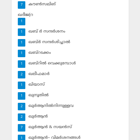
കൗണ്‍സലിങ്‌
7
ഖദീജ(റ
1
ഖബ് ര്‍ സന്ദര്‍ശനം
1
ഖബ്ര്‍ സന്ദര്‍ശിച്ചാല്‍
1
ഖബ്‌റടക്കം
1
ഖബ്‌റില്‍ വെക്കുമ്പോള്‍
1
ഖലീഫമാര്‍
2
ഖിയാസ്
1
ഖുനൂതില്‍
1
ഖുര്‍ആനില്‍നിന്നുള്ളവ
2
ഖുര്‍ആന്‍
2
ഖുര്‍ആന്‍ & സയന്‍സ്‌
7
ഖുര്‍ആന്‍– വിമര്‍ശനങ്ങള്‍
1