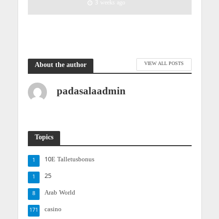
3 weeks ago
VIEW ALL POSTS
About the author
padasalaadmin
Topics
10E Talletusbonus
1
25
1
Arab World
8
casino
171