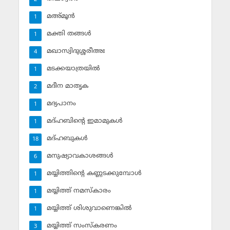
മഅ്മൂന്‍
1
മക്തി തങ്ങള്‍
1
മഖാസ്വിദുശ്ശരീഅഃ
4
മടക്കയാത്രയില്‍
1
മദീന മാതൃക
2
മദ്യപാനം
1
മദ്ഹബിന്റെ ഇമാമുകള്‍
1
മദ്ഹബുകള്‍
18
മനുഷ്യാവകാശങ്ങള്‍
6
മയ്യിത്തിന്റെ കണ്ണടക്കുമ്പോള്‍
1
മയ്യിത്ത് നമസ്‌കാരം
1
മയ്യിത്ത് ശിശുവാണെങ്കില്‍
1
മയ്യിത്ത് സംസ്‌കരണം
3