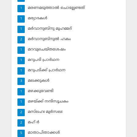
മരണമടുത്താല്‍ ചൊല്ലേണ്ടത്
1
മര്യാദകള്‍
1
മര്‍വാനുബ്‌നു മുഹമ്മദ്
1
മര്‍വാനുബ്‌നുല്‍ ഹകം
2
മറവുചെയ്തശേഷം
1
മറുപടി പ്രാര്‍ഥന
1
മറുപടിക്ക് പ്രാര്‍ഥന
1
മലക്കുകള്‍
3
മഴക്കുവേണ്ടി
1
മഴയ്ക്ക് നന്ദിസൂചകം
1
മസ്‌ലഹഃ മുര്‍സലഃ
2
മഹ് ര്‍
2
മാതാപിതാക്കള്‍
5