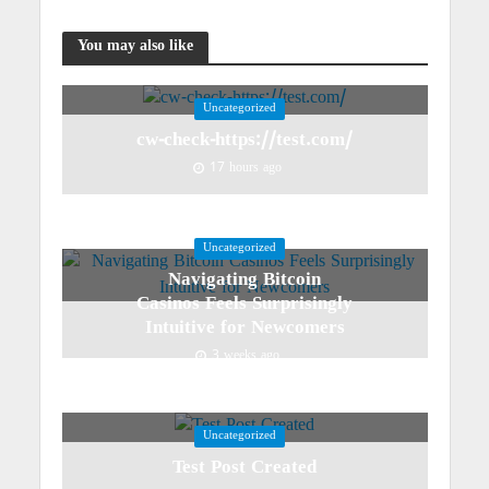
You may also like
Uncategorized
cw-check-https://test.com/
17 hours ago
Uncategorized
Navigating Bitcoin
Casinos Feels Surprisingly
Intuitive for Newcomers
3 weeks ago
Uncategorized
Test Post Created