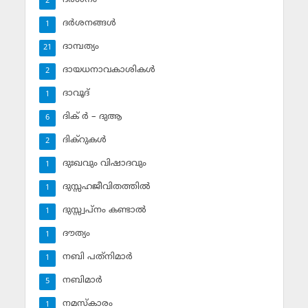
2
ദര്‍ശനങ്ങള്‍
1
ദാമ്പത്യം
21
ദായധനാവകാശികള്‍
2
ദാവൂദ്‌
1
ദിക് ര്‍ – ദുആ
6
ദിക്‌റുകള്‍
2
ദുഃഖവും വിഷാദവും
1
ദുസ്സഹജീവിതത്തില്‍
1
ദുസ്സ്വപ്‌നം കണ്ടാല്‍
1
ദൗത്യം
1
നബി പത്‌നിമാര്‍
1
നബിമാര്‍
5
നമസ്‌കാരം
1