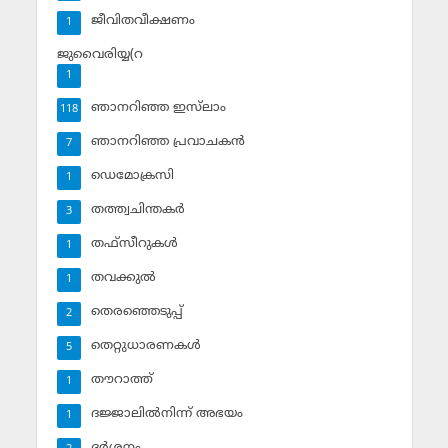
ജീവിതവീക്ഷണം
1
ജുവൈരിയ്യ(റ
1
ഞാനറിഞ്ഞ ഇസ്‌ലാം
118
ഞാനറിഞ്ഞ പ്രവാചകന്‍
7
ഡെമോക്രസി
1
തത്ത്വചിന്തകര്‍
3
തഫ്‌സീറുകള്‍
1
തവക്കുല്‍
1
തെരഞ്ഞെടുപ്പ്
2
തെറ്റുധാരണകള്‍
5
തൗറാത്ത്
1
ദജ്ജാലില്‍നിന്ന് അഭയം
1
ദര്‍ശനം