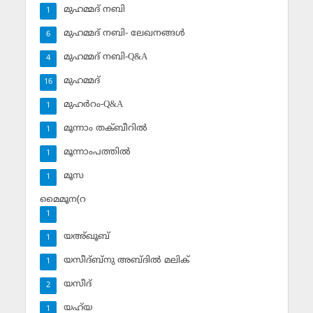
മുഹമ്മദ് നബി
1
മുഹമ്മദ് നബി- ലേഖനങ്ങള്‍
6
മുഹമ്മദ് നബി-Q&A
4
മുഹമ്മദ്‌
16
മുഹര്‍റം-Q&A
1
മൂന്നാം തക്ബീറില്‍
1
മൂന്നാംപത്തില്‍
1
മൂസ
1
മൈമൂന(റ
1
യഅ്ഖൂബ്‌
1
യസീദ്ബ്‌നു അബ്ദില്‍ മലിക്‌
1
യസീദ്‌
2
യഹ്‌യ
1