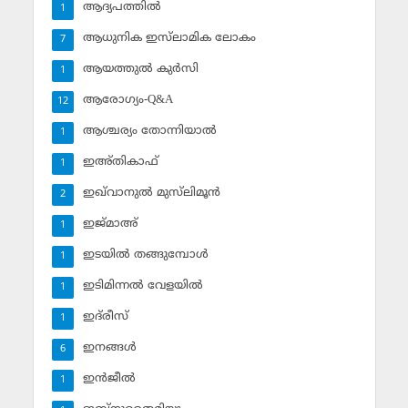
ആദ്യപത്തില്‍
1
ആധുനിക ഇസ്‌ലാമിക ലോകം
7
ആയത്തുല്‍ കുര്‍സി
1
ആരോഗ്യം-Q&A
12
ആശ്ചര്യം തോന്നിയാല്‍
1
ഇഅ്തികാഫ്‌
1
ഇഖ്‌വാനുല്‍ മുസ്‌ലിമൂന്‍
2
ഇജ്മാഅ്
1
ഇടയില്‍ തങ്ങുമ്പോള്‍
1
ഇടിമിന്നല്‍ വേളയില്‍
1
ഇദ്‌രീസ്‌
1
ഇനങ്ങള്‍
6
ഇന്‍ജീല്‍
1