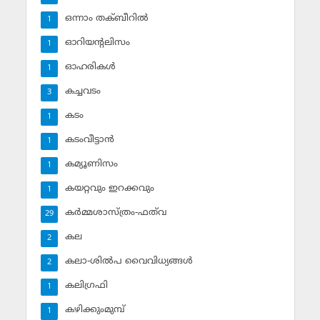
ഒന്നാം തക്ബീറില്‍
1
ഓറിയന്റലിസം
1
ഓഹരികള്‍
1
കച്ചവടം
3
കടം
1
കടംവീട്ടാന്‍
1
കമ്യൂണിസം
1
കയറ്റവും ഇറക്കവും
1
കര്‍മ്മശാസ്ത്രം-ഫത്‌വ
29
കല
2
കലാ-ശില്‍പ വൈവിധ്യങ്ങള്‍
2
കലിഗ്രഫി
1
കഴിക്കുംമുമ്പ്
1