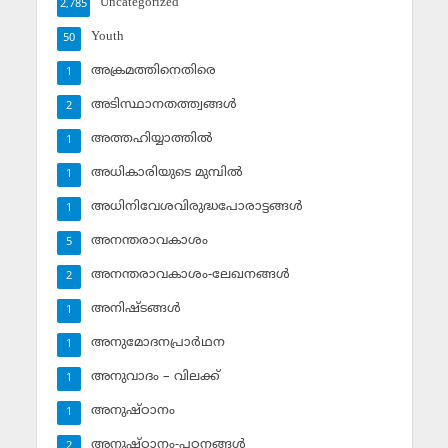
Uncategorized
2,785
Youth
50
അക്രമത്തിനെതിരെ
1
അടിസ്ഥാനതത്ത്വങ്ങള്‍
2
അത്തഹിയ്യാത്തില്‍
1
അധികാരിയുടെ മുമ്പില്‍
1
അധിനിവേശവിരുദ്ധപോരാട്ടങ്ങള്‍
1
അനന്തരാവകാശം
5
അനന്തരാവകാശം-ലേഖനങ്ങള്‍
2
അനിഷ്ടങ്ങള്‍
1
അനുമോദനപ്രാര്‍ഥന
1
അനുവാദം – വിലക്ക്‌
1
അനുഷ്ഠാനം
1
അനുഷ്ഠാനം-പഠനങ്ങള്‍
2