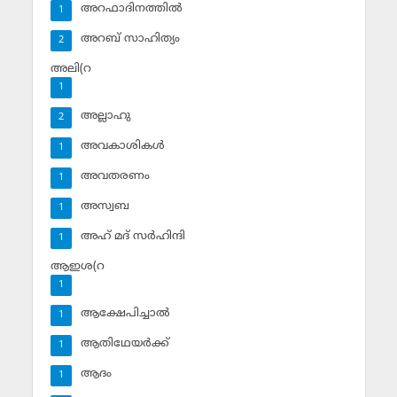
അറഫാദിനത്തില്‍
1
അറബ് സാഹിത്യം
2
അലി(റ
1
അല്ലാഹു
2
അവകാശികള്‍
1
അവതരണം
1
അസ്വബ
1
അഹ് മദ് സര്‍ഹിന്ദി
1
ആഇശ(റ
1
ആക്ഷേപിച്ചാല്‍
1
ആതിഥേയര്‍ക്ക്
1
ആദം
1