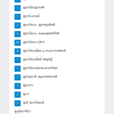
ഇസ്മാഈല്‍
1
ഇസ്ഹാഖ്‌
1
ഇസ്‌ലാം- ഇന്ത്യയില്‍
2
ഇസ്‌ലാം- കേരളത്തില്‍
5
ഇസ്‌ലാം-Q&A
37
ഇസ്‌ലാമിക പ്രസ്ഥാനങ്ങള്‍
8
ഇസ്‌ലാമിക് ആര്‍ട്ട്
1
ഇസ്‌ലാമോഫോബിയ
1
ഈമാന്‍ കുറഞ്ഞാല്‍
1
ഈസ
2
ഉംറ
2
ഉഥ് മാനികള്‍
2
ഉഥ്മാന്‍(റ