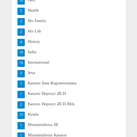
Gulf
10
Health
5
His Family
2
His Life
2
History
4
India
19
International
16
Jeux
3
Kasiino Ilma Registreerimata
1
Kasyno Depozyt 20 Zł
1
Kasyno Depozyt 20 Zł Blik
2
Kerala
13
Minimitalletus 5E
1
Minimitalletus Kasinot
1