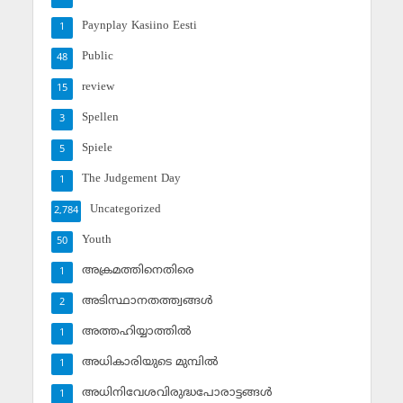
Paynplay Kasiino Eesti
1
Public
48
review
15
Spellen
3
Spiele
5
The Judgement Day
1
Uncategorized
2,784
Youth
50
അക്രമത്തിനെതിരെ
1
അടിസ്ഥാനതത്ത്വങ്ങള്‍
2
അത്തഹിയ്യാത്തില്‍
1
അധികാരിയുടെ മുമ്പില്‍
1
അധിനിവേശവിരുദ്ധപോരാട്ടങ്ങള്‍
1