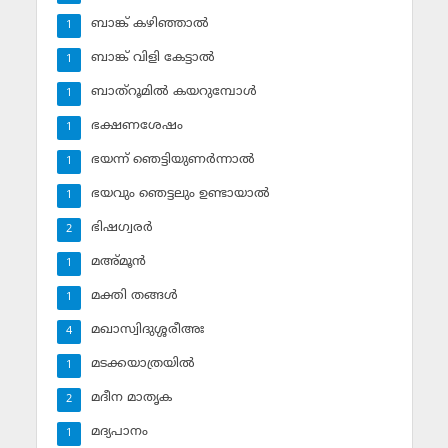
ബാങ്ക് കഴിഞ്ഞാല്‍
1
ബാങ്ക് വിളി കേട്ടാല്‍
1
ബാത്‌റൂമില്‍ കയറുമ്പോള്‍
1
ഭക്ഷണശേഷം
1
ഭയന്ന് ഞെട്ടിയുണര്‍ന്നാല്‍
1
ഭയവും ഞെട്ടലും ഉണ്ടായാല്‍
1
ഭിഷഗ്വരര്‍
2
മഅ്മൂന്‍
1
മക്തി തങ്ങള്‍
1
മഖാസ്വിദുശ്ശരീഅഃ
4
മടക്കയാത്രയില്‍
1
മദീന മാതൃക
2
മദ്യപാനം
1