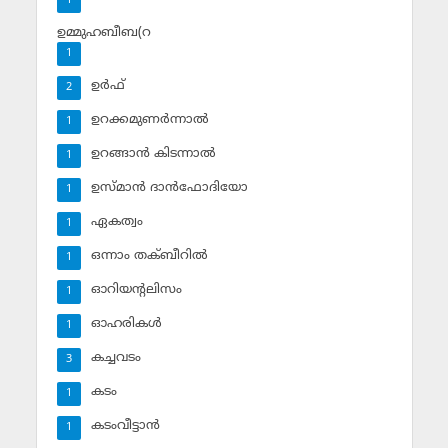
1
ഉമ്മുഹബീബ(റ
1
ഉര്‍ഫ്
2
ഉറക്കമുണര്‍ന്നാല്‍
1
ഉറങ്ങാന്‍ കിടന്നാല്‍
1
ഉസ്മാന്‍ ദാന്‍ഫോദിയോ
1
ഏകത്വം
1
ഒന്നാം തക്ബീറില്‍
1
ഓറിയന്റലിസം
1
ഓഹരികള്‍
1
കച്ചവടം
3
കടം
1
കടംവീട്ടാന്‍
1