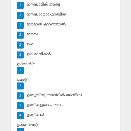
ഇസ്‌ലാമിക് ആര്‍ട്ട്
1
ഇസ്‌ലാമോഫോബിയ
1
ഈമാന്‍ കുറഞ്ഞാല്‍
1
ഈസ
2
ഉംറ
2
ഉഥ് മാനികള്‍
2
ഉഥ്മാന്‍(റ
1
ഉമര്‍(റ
1
ഉമറുബ്‌നു അബ്ദില്‍ അസീസ്‌
2
ഉമവികളുടെ പതനം
1
ഉമവികള്‍
4
ഉമ്മുസലമ(റ