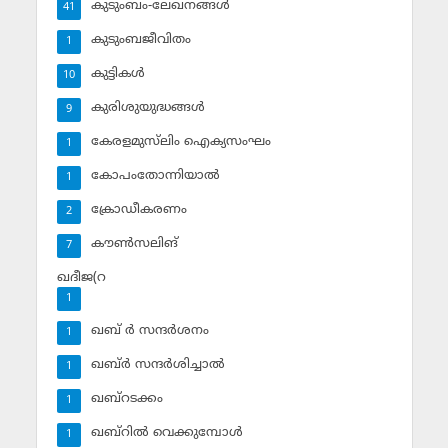
കുടുംബം-ലേഖനങ്ങള്‍
41
കുടുംബജീവിതം
1
കുട്ടികള്‍
10
കുരിശുയുദ്ധങ്ങള്‍
9
കേരളമുസ്‌ലിം ഐക്യസംഘം
1
കോപംതോന്നിയാല്‍
1
ക്രോഡീകരണം
2
കൗണ്‍സലിങ്‌
7
ഖദീജ(റ
1
ഖബ് ര്‍ സന്ദര്‍ശനം
1
ഖബ്ര്‍ സന്ദര്‍ശിച്ചാല്‍
1
ഖബ്‌റടക്കം
1
ഖബ്‌റില്‍ വെക്കുമ്പോള്‍
1