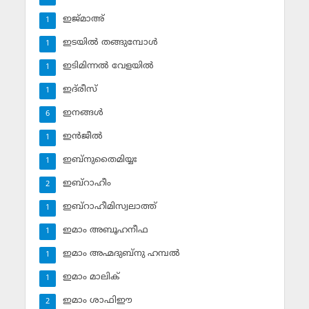
ഇജ്മാഅ്
1
ഇടയില്‍ തങ്ങുമ്പോള്‍
1
ഇടിമിന്നല്‍ വേളയില്‍
1
ഇദ്‌രീസ്‌
1
ഇനങ്ങള്‍
6
ഇന്‍ജീല്‍
1
ഇബ്‌നുതൈമിയ്യഃ
1
ഇബ്‌റാഹീം
2
ഇബ്‌റാഹീമിസ്വലാത്ത്
1
ഇമാം അബൂഹനീഫ
1
ഇമാം അഹ്മദുബ്‌നു ഹമ്പല്‍
1
ഇമാം മാലിക്
1
ഇമാം ശാഫിഈ
2