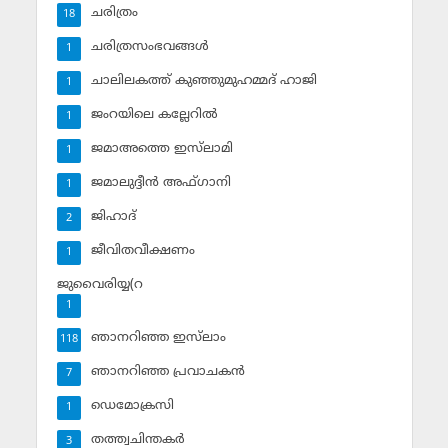
ചരിത്രം
18
ചരിത്രസംഭവങ്ങള്‍
1
ചാലിലകത്ത് കുഞ്ഞുമുഹമ്മദ് ഹാജി
1
ജംറയിലെ കല്ലേറില്‍
1
ജമാഅത്തെ ഇസ്‌ലാമി
1
ജമാലുദ്ദീന്‍ അഫ്ഗാനി
1
ജിഹാദ്‌
2
ജീവിതവീക്ഷണം
1
ജുവൈരിയ്യ(റ
1
ഞാനറിഞ്ഞ ഇസ്‌ലാം
118
ഞാനറിഞ്ഞ പ്രവാചകന്‍
7
ഡെമോക്രസി
1
തത്ത്വചിന്തകര്‍
3