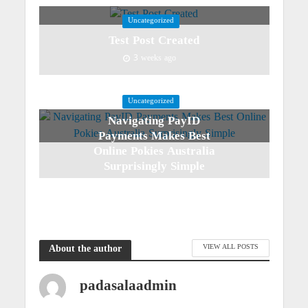
Uncategorized
Test Post Created
3 weeks ago
Uncategorized
Navigating PayID
Payments Makes Best
Online Pokies Australia
Surprisingly Simple
3 weeks ago
VIEW ALL POSTS
About the author
padasalaadmin