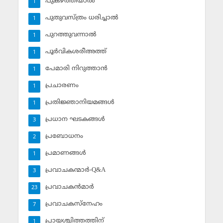
പുകഴ്ത്തിയാല്‍
1
പുതുവസ്ത്രം ധരിച്ചാല്‍
1
പുറത്തുവന്നാല്‍
1
പൂര്‍വികശരീഅത്ത്
1
പേമാരി നിറുത്താന്‍
1
പ്രചാരണം
1
പ്രതിജ്ഞാനിയമങ്ങള്‍
1
പ്രധാന ഘടകങ്ങള്‍
3
പ്രബോധനം
2
പ്രമാണങ്ങള്‍
1
പ്രവാചകന്മാര്‍-Q&A
3
പ്രവാചകന്‍മാര്‍
23
പ്രവാചകസ്‌നേഹം
7
പ്രായശ്ചിത്തത്തിന്
1