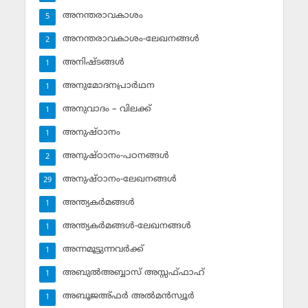
അനന്തരാവകാശം
5
അനന്തരാവകാശം-ലേഖനങ്ങള്‍
2
അനിഷ്ടങ്ങള്‍
1
അനുമോദനപ്രാര്‍ഥന
1
അനുവാദം – വിലക്ക്‌
1
അനുഷ്ഠാനം
1
അനുഷ്ഠാനം-പഠനങ്ങള്‍
2
അനുഷ്ഠാനം-ലേഖനങ്ങള്‍
29
അന്ത്യകര്‍മങ്ങള്‍
1
അന്ത്യകര്‍മങ്ങള്‍-ലേഖനങ്ങള്‍
1
അന്നമൂട്ടുന്നവര്‍ക്ക്
1
അബുല്‍അബ്ബാസ് അസ്സഫ്ഫാഹ്‌
1
അബൂജഅ്ഫര്‍ അല്‍മന്‍സ്വൂര്‍
1