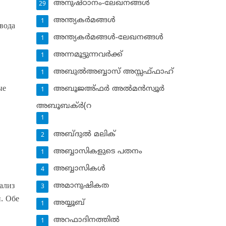
അനുഷ്ഠാനം-ലേഖനങ്ങള്‍
29
അന്ത്യകര്‍മങ്ങള്‍
1
вода
അന്ത്യകര്‍മങ്ങള്‍-ലേഖനങ്ങള്‍
1
അന്നമൂട്ടുന്നവര്‍ക്ക്
1
അബുല്‍അബ്ബാസ് അസ്സഫ്ഫാഹ്‌
1
ые
അബൂജഅ്ഫര്‍ അല്‍മന്‍സ്വൂര്‍
1
അബൂബക്ര്‍(റ
1
അബ്ദുല്‍ മലിക്‌
2
അബ്ബാസികളുടെ പതനം
1
അബ്ബാസികള്‍
4
ализ
അമാനുഷികത
3
й. Обе
അയ്യൂബ്‌
1
അറഫാദിനത്തില്‍
1