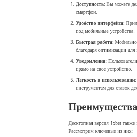
Доступность
: Вы можете де
смартфон.
Удобство интерфейса
: При
под мобильные устройства.
Быстрая работа
: Мобильно
благодаря оптимизации для
Уведомления
: Пользовател
прямо на свое устройство.
Легкость в использовании
инструментам для ставок д
Преимущества 
Десктопная версия 1xbet также
Рассмотрим ключевые из них: