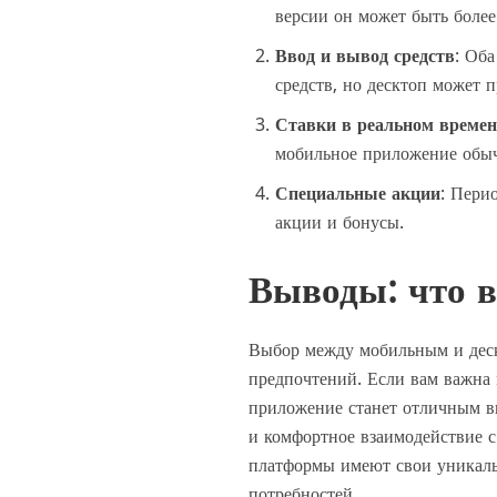
версии он может быть боле
Ввод и вывод средств
: Об
средств, но десктоп может 
Ставки в реальном време
мобильное приложение обыч
Специальные акции
: Пери
акции и бонусы.
Выводы: что 
Выбор между мобильным и деск
предпочтений. Если вам важна 
приложение станет отличным вы
и комфортное взаимодействие с
платформы имеют свои уникаль
потребностей.