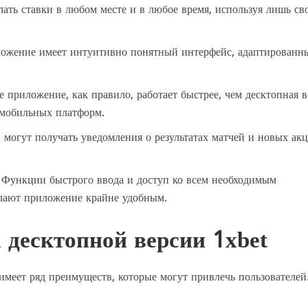
лать ставки в любом месте и в любое время, используя лишь св
ложение имеет интуитивно понятный интерфейс, адаптированн
е приложение, как правило, работает быстрее, чем десктопная в
 мобильных платформ.
и могут получать уведомления о результатах матчей и новых ак
: Функции быстрого ввода и доступ ко всем необходимым
елают приложение крайне удобным.
десктопной версии 1xbet
 имеет ряд преимуществ, которые могут привлечь пользователей