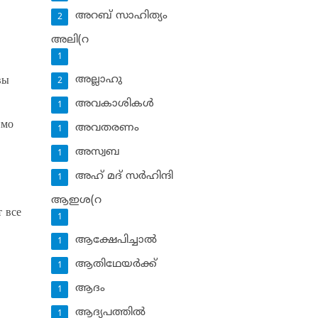
അറബ് സാഹിത്യം
2
അലി(റ
1
അല്ലാഹു
вы
2
അവകാശികള്‍
1
имо
അവതരണം
1
അസ്വബ
1
അഹ് മദ് സര്‍ഹിന്ദി
1
ആഇശ(റ
т все
1
ആക്ഷേപിച്ചാല്‍
1
ആതിഥേയര്‍ക്ക്
1
ആദം
1
ആദ്യപത്തില്‍
1