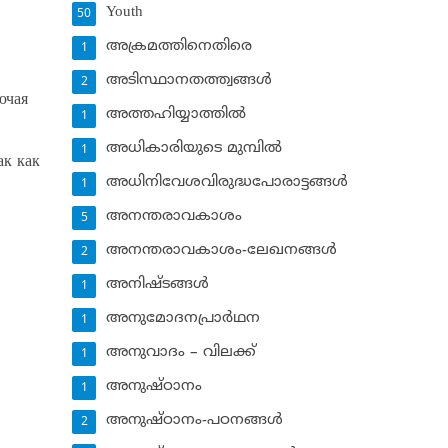
Youth
50
അക്രമത്തിനെതിരെ
1
അടിസ്ഥാനതത്ത്വങ്ങള്‍
2
ючая
അത്തഹിയ്യാത്തില്‍
1
അധികാരിയുടെ മുമ്പില്‍
1
ак как
അധിനിവേശവിരുദ്ധപോരാട്ടങ്ങള്‍
1
അനന്തരാവകാശം
5
അനന്തരാവകാശം-ലേഖനങ്ങള്‍
2
അനിഷ്ടങ്ങള്‍
1
അനുമോദനപ്രാര്‍ഥന
1
е
അനുവാദം – വിലക്ക്‌
1
അനുഷ്ഠാനം
1
അനുഷ്ഠാനം-പഠനങ്ങള്‍
2