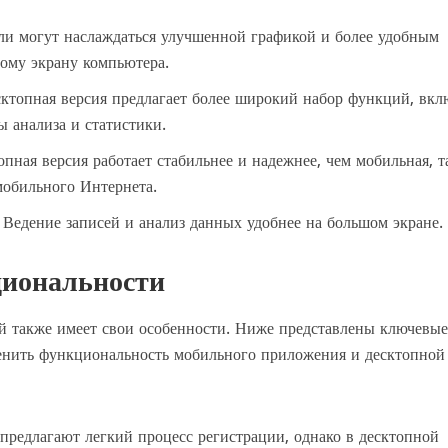
ели могут наслаждаться улучшенной графикой и более удобным
ому экрану компьютера.
сктопная версия предлагает более широкий набор функций, вкл
 анализа и статистики.
опная версия работает стабильнее и надежнее, чем мобильная, т
мобильного Интернета.
: Ведение записей и анализ данных удобнее на большом экране.
циональности
й также имеет свои особенности. Ниже представлены ключевы
енить функциональность мобильного приложения и десктопной
 предлагают легкий процесс регистрации, однако в десктопной