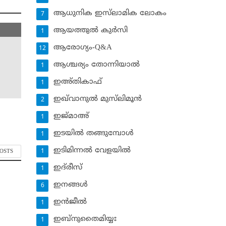
ആധുനിക ഇസ്‌ലാമിക ലോകം
7
ആയത്തുല്‍ കുര്‍സി
1
ആരോഗ്യം-Q&A
12
ആശ്ചര്യം തോന്നിയാല്‍
1
ഇഅ്തികാഫ്‌
1
ഇഖ്‌വാനുല്‍ മുസ്‌ലിമൂന്‍
2
ഇജ്മാഅ്
1
ഇടയില്‍ തങ്ങുമ്പോള്‍
1
ഇടിമിന്നല്‍ വേളയില്‍
POSTS
1
ഇദ്‌രീസ്‌
1
ഇനങ്ങള്‍
6
ഇന്‍ജീല്‍
1
ഇബ്‌നുതൈമിയ്യഃ
1