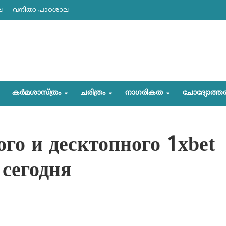
ല
വനിതാ പാഠശാല
കര്‍മശാസ്ത്രം
ചരിത്രം
നാഗരികത
ചോദ്യോത്ത
го и десктопного 1xbet
 сегодня