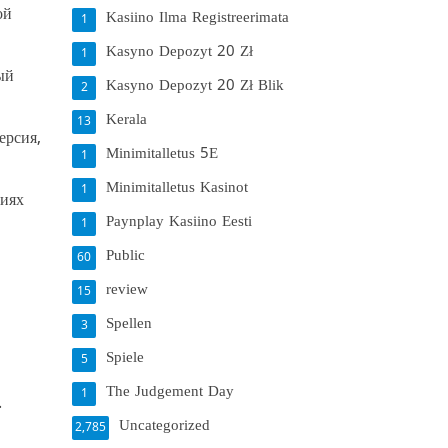
ой
Kasiino Ilma Registreerimata
1
Kasyno Depozyt 20 Zł
1
ый
Kasyno Depozyt 20 Zł Blik
2
Kerala
13
ерсия,
Minimitalletus 5E
1
Minimitalletus Kasinot
1
циях
Paynplay Kasiino Eesti
1
Public
60
review
15
Spellen
3
Spiele
5
The Judgement Day
1
.
Uncategorized
2,785