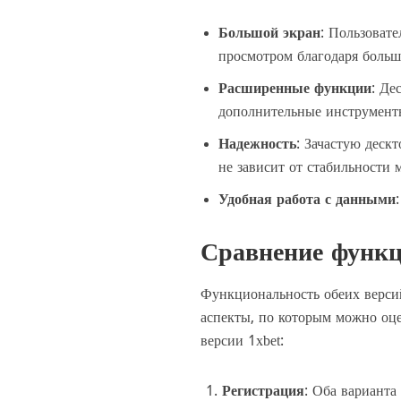
Большой экран
: Пользоват
просмотром благодаря больш
Расширенные функции
: Де
дополнительные инструменты
Надежность
: Зачастую дескт
не зависит от стабильности 
Удобная работа с данными
Сравнение функ
Функциональность обеих верси
аспекты, по которым можно оц
версии 1xbet:
Регистрация
: Оба варианта