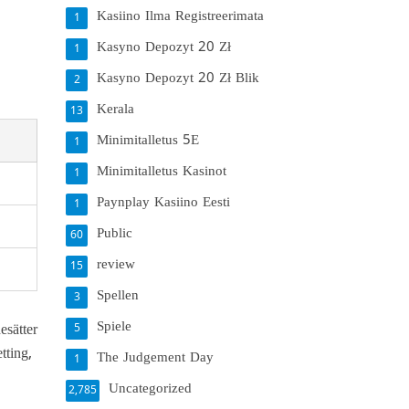
Kasiino Ilma Registreerimata
1
Kasyno Depozyt 20 Zł
1
Kasyno Depozyt 20 Zł Blik
2
Kerala
13
Minimitalletus 5E
1
Minimitalletus Kasinot
1
Paynplay Kasiino Eesti
1
Public
60
review
15
Spellen
3
Spiele
esätter
5
tting,
The Judgement Day
1
Uncategorized
2,785