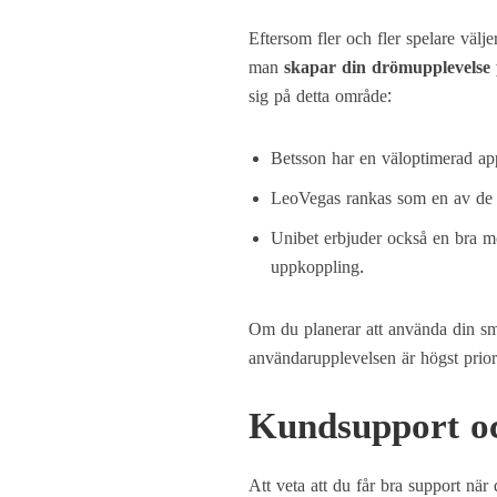
Eftersom fler och fler spelare välj
man
skapar din drömupplevelse 
sig på detta område:
Betsson har en väloptimerad app
LeoVegas rankas som en av de 
Unibet erbjuder också en bra m
uppkoppling.
Om du planerar att använda din smar
användarupplevelsen är högst prior
Kundsupport o
Att veta att du får bra support när 