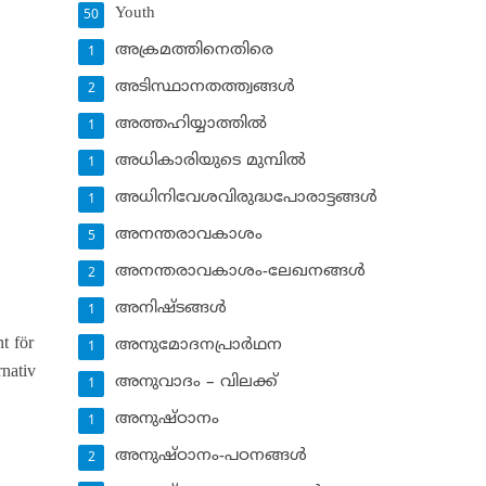
Youth
50
അക്രമത്തിനെതിരെ
1
അടിസ്ഥാനതത്ത്വങ്ങള്‍
2
അത്തഹിയ്യാത്തില്‍
1
അധികാരിയുടെ മുമ്പില്‍
1
അധിനിവേശവിരുദ്ധപോരാട്ടങ്ങള്‍
1
അനന്തരാവകാശം
5
അനന്തരാവകാശം-ലേഖനങ്ങള്‍
2
അനിഷ്ടങ്ങള്‍
1
t för
അനുമോദനപ്രാര്‍ഥന
1
rnativ
അനുവാദം – വിലക്ക്‌
1
അനുഷ്ഠാനം
1
അനുഷ്ഠാനം-പഠനങ്ങള്‍
2