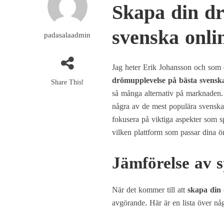
Skapa din dr
svenska onli
padasalaadmin
Jag heter Erik Johansson och som e
drömupplevelse på bästa svenska
Share This!
så många alternativ på marknaden. F
några av de mest populära svenska
fokusera på viktiga aspekter som s
vilken plattform som passar dina 
Jämförelse av s
När det kommer till att
skapa din 
avgörande. Här är en lista över nå