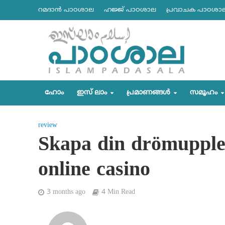
റമദാന്‍ പാഠശാല
ഹജ്ജ് പാഠശാല
പ്രവാചക പാഠശാ
ഹോം
ഇസ് ലാം
പ്രമാണങ്ങള്‍
സമൂഹം
review
Skapa din drömupplev
online casino
3 months ago
4 Min Read