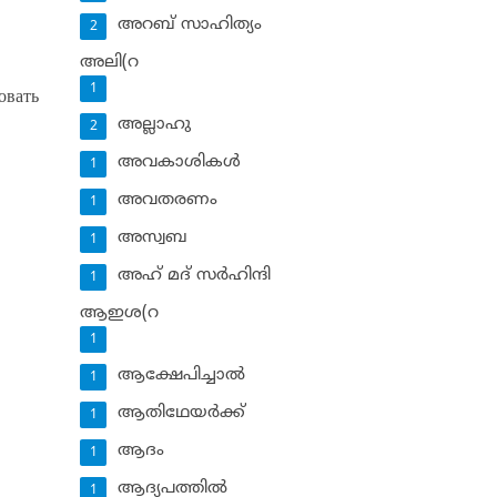
അറബ് സാഹിത്യം
2
അലി(റ
1
овать
അല്ലാഹു
2
അവകാശികള്‍
1
അവതരണം
1
അസ്വബ
1
അഹ് മദ് സര്‍ഹിന്ദി
1
ആഇശ(റ
1
ആക്ഷേപിച്ചാല്‍
1
ആതിഥേയര്‍ക്ക്
1
ആദം
1
ആദ്യപത്തില്‍
1