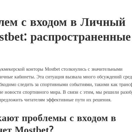
лем с входом в Личный
tbet: распространенные
укмекерской конторы Mostbet столкнулись с значительными
личные кабинеты. Эта ситуация вызвала много обсуждений сре
бходимо следить за спортивными событиями, такими как транс
ие новости спортивного мира. В связи с этим, мы решили разоб
предложить читателям эффективные пути их решения.
ают проблемы с входом в
ет Mostbet?