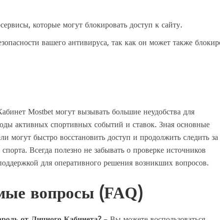
ервисы, которые могут блокировать доступ к сайту.
зопасности вашего антивируса, так как он может также блокир
абинет Mostbet могут вызывать большие неудобства для
иоды активных спортивных событий и ставок. Зная основные
ли могут быстро восстановить доступ и продолжить следить за
спорта. Всегда полезно не забывать о проверке источников
 поддержкой для оперативного решения возникших вопросов.
мые вопросы (FAQ)