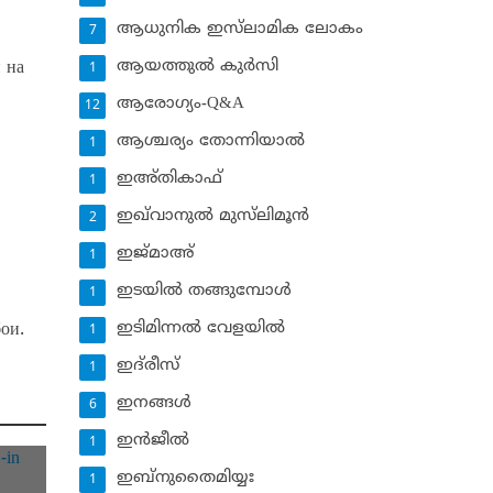
ആധുനിക ഇസ്‌ലാമിക ലോകം
7
ആയത്തുല്‍ കുര്‍സി
 на
1
ആരോഗ്യം-Q&A
12
ആശ്ചര്യം തോന്നിയാല്‍
1
ഇഅ്തികാഫ്‌
1
ഇഖ്‌വാനുല്‍ മുസ്‌ലിമൂന്‍
2
ഇജ്മാഅ്
1
ഇടയില്‍ തങ്ങുമ്പോള്‍
1
ഇടിമിന്നല്‍ വേളയില്‍
ои.
1
ഇദ്‌രീസ്‌
1
ഇനങ്ങള്‍
6
ഇന്‍ജീല്‍
1
ഇബ്‌നുതൈമിയ്യഃ
1