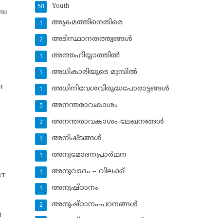
Youth
50
ели
അക്രമത്തിനെതിരെ
1
അടിസ്ഥാനതത്ത്വങ്ങള്‍
2
അത്തഹിയ്യാത്തില്‍
1
അധികാരിയുടെ മുമ്പില്‍
1
и
അധിനിവേശവിരുദ്ധപോരാട്ടങ്ങള്‍
1
അനന്തരാവകാശം
5
അനന്തരാവകാശം-ലേഖനങ്ങള്‍
2
അനിഷ്ടങ്ങള്‍
1
അനുമോദനപ്രാര്‍ഥന
1
അനുവാദം – വിലക്ക്‌
1
ут
അനുഷ്ഠാനം
1
അനുഷ്ഠാനം-പഠനങ്ങള്‍
2
й