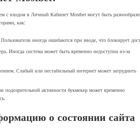
м с входом в Личный Кабинет Mostbet могут быть разнообраз
торами, как:
 Пользователи иногда ошибаются при вводе, что блокирует дос
ера. Иногда система может быть временно недоступна из-за
ением. Слабый или нестабильный интернет может затруднить
чае подозрительной активности букмекер может временно
сь.
формацию о состоянии сайта