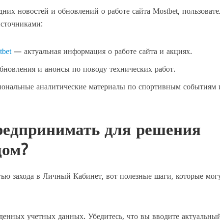
дних новостей и обновлений о работе сайта Mostbet, пользоват
источниками:
tbet
— актуальная информация о работе сайта и акциях.
новления и анонсы по поводу технических работ.
ональные аналитические материалы по спортивным событиям 
редпринимать для решения
дом?
тью захода в Личный Кабинет, вот полезные шаги, которые мог
денных учетных данных. Убедитесь, что вы вводите актуальны