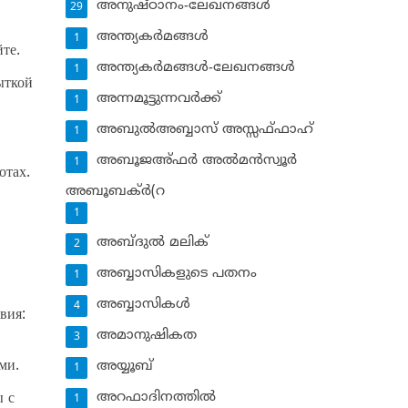
അനുഷ്ഠാനം-ലേഖനങ്ങള്‍
29
അന്ത്യകര്‍മങ്ങള്‍
1
те.
അന്ത്യകര്‍മങ്ങള്‍-ലേഖനങ്ങള്‍
1
ыткой
അന്നമൂട്ടുന്നവര്‍ക്ക്
1
അബുല്‍അബ്ബാസ് അസ്സഫ്ഫാഹ്‌
1
അബൂജഅ്ഫര്‍ അല്‍മന്‍സ്വൂര്‍
1
отах.
അബൂബക്ര്‍(റ
1
അബ്ദുല്‍ മലിക്‌
2
അബ്ബാസികളുടെ പതനം
1
അബ്ബാസികള്‍
4
вия:
അമാനുഷികത
3
ми.
അയ്യൂബ്‌
1
അറഫാദിനത്തില്‍
ы с
1