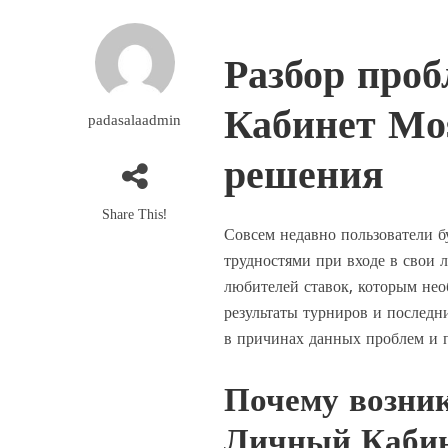
Разбор проб
Кабинет Mos
padasalaadmin
решения
Share This!
Совсем недавно пользователи б
трудностями при входе в свои 
любителей ставок, которым нео
результаты турниров и последн
в причинах данных проблем и 
Почему возник
Личный Кабин