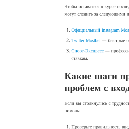
Чтобы оставаться в курсе после
могут следить за следующими 
Официальный Instagram Mos
Twitter Mostbet
— быстрые об
Спорт-Экспресс
— професси
ставкам.
Какие шаги п
проблем с вхо
Если вы столкнулись с труднос
помочь:
Проверьте правильность вве