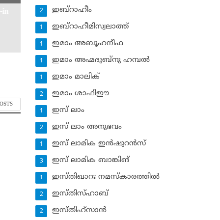
ഇബ്‌റാഹീം
-in
2
ഇബ്‌റാഹീമിസ്വലാത്ത്
1
ഇമാം അബൂഹനീഫ
1
ഇമാം അഹ്മദുബ്‌നു ഹമ്പല്‍
1
ഇമാം മാലിക്
1
ഇമാം ശാഫിഈ
2
POSTS
ഇസ് ലാം
1
ഇസ് ലാം അനുഭവം
2
ഇസ് ലാമിക ഇന്‍ഷുറന്‍സ്‌
1
ഇസ് ലാമിക ബാങ്കിങ്‌
3
ഇസ്തിഖാറഃ നമസ്‌കാരത്തില്‍
1
ഇസ്തിസ്ഹാബ്
2
ഇസ്തിഹ്‌സാന്‍
2