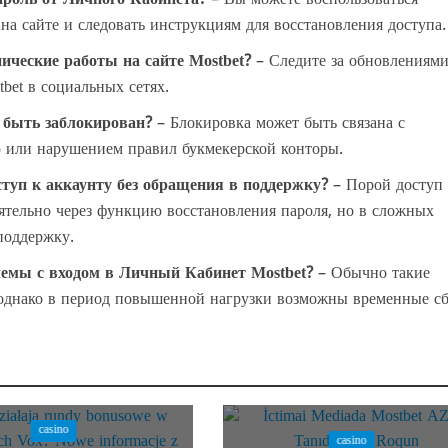
пароль от Личного Кабинета?
– Вы можете воспользоваться
на сайте и следовать инструкциям для восстановления доступа.
нические работы на сайте Mostbet?
– Следите за обновлениями
bet в социальных сетях.
 быть заблокирован?
– Блокировка может быть связана с
 или нарушением правил букмекерской конторы.
туп к аккаунту без обращения в поддержку?
– Порой доступ
ятельно через функцию восстановления пароля, но в сложных
поддержку.
лемы с входом в Личный Кабинет Mostbet?
– Обычно такие
 однако в период повышенной нагрузки возможны временные сб
casino
casino