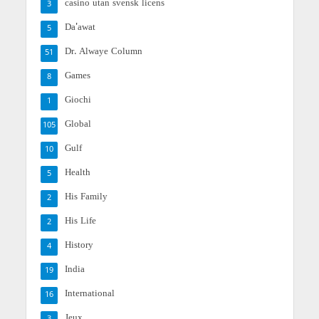
casino utan svensk licens
3
Da'awat
5
Dr. Alwaye Column
51
Games
8
Giochi
1
Global
105
Gulf
10
Health
5
His Family
2
His Life
2
History
4
India
19
International
16
Jeux