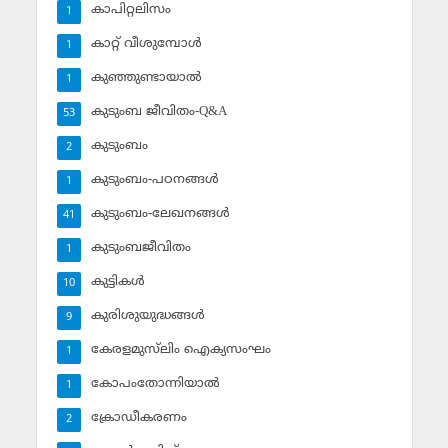
കാപിറ്റലിസം
1
കാറ്റ് വീശുമ്പോള്‍
1
കുഞ്ഞുണ്ടായാല്‍
1
കുടുംബ ജീവിതം-Q&A
53
കുടുംബം
2
കുടുംബം-പഠനങ്ങള്‍
1
കുടുംബം-ലേഖനങ്ങള്‍
41
കുടുംബജീവിതം
1
കുട്ടികള്‍
10
കുരിശുയുദ്ധങ്ങള്‍
9
കേരളമുസ്‌ലിം ഐക്യസംഘം
1
കോപംതോന്നിയാല്‍
1
ക്രോഡീകരണം
2