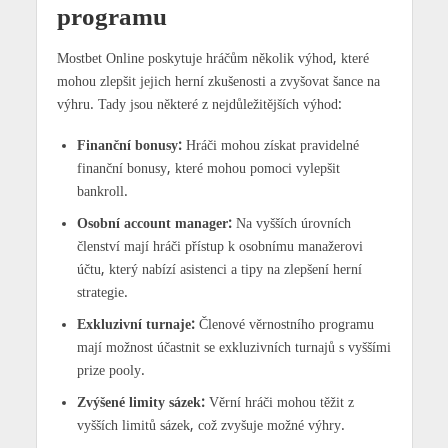
programu
Mostbet Online poskytuje hráčům několik výhod, které
mohou zlepšit jejich herní zkušenosti a zvyšovat šance na
výhru. Tady jsou některé z nejdůležitějších výhod:
Finanční bonusy:
Hráči mohou získat pravidelné
finanční bonusy, které mohou pomoci vylepšit
bankroll.
Osobní account manager:
Na vyšších úrovních
členství mají hráči přístup k osobnímu manažerovi
účtu, který nabízí asistenci a tipy na zlepšení herní
strategie.
Exkluzivní turnaje:
Členové věrnostního programu
mají možnost účastnit se exkluzivních turnajů s vyššími
prize pooly.
Zvýšené limity sázek:
Věrní hráči mohou těžit z
vyšších limitů sázek, což zvyšuje možné výhry.