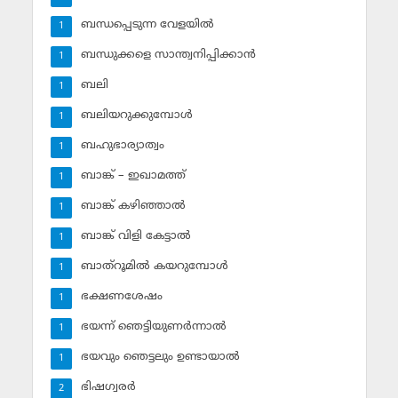
ബന്ധപ്പെടുന്ന വേളയില്‍
1
ബന്ധുക്കളെ സാന്ത്വനിപ്പിക്കാന്‍
1
ബലി
1
ബലിയറുക്കുമ്പോള്‍
1
ബഹുഭാര്യാത്വം
1
ബാങ്ക് – ഇഖാമത്ത്
1
ബാങ്ക് കഴിഞ്ഞാല്‍
1
ബാങ്ക് വിളി കേട്ടാല്‍
1
ബാത്‌റൂമില്‍ കയറുമ്പോള്‍
1
ഭക്ഷണശേഷം
1
ഭയന്ന് ഞെട്ടിയുണര്‍ന്നാല്‍
1
ഭയവും ഞെട്ടലും ഉണ്ടായാല്‍
1
ഭിഷഗ്വരര്‍
2