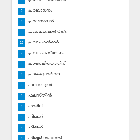
3
പ്രബോധനം
2
പ്രമാണങ്ങള്‍
1
പ്രവാചകന്മാര്‍-Q&A
3
പ്രവാചകന്‍മാര്‍
23
പ്രവാചകസ്‌നേഹം
7
പ്രായശ്ചിത്തത്തിന്
1
പ്രാരംഭപ്രാര്‍ഥന
1
ഫലസ്ത്വീൻ
1
ഫലസ്ത്വീൻ
1
ഫാമിലി
1
ഫിഖ്ഹ്
8
ഫിഖ്ഹ്‌
4
ഫിത്വര്‍ സകാത്ത്‌
1