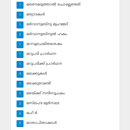
മരണമടുത്താല്‍ ചൊല്ലേണ്ടത്
1
മര്യാദകള്‍
1
മര്‍വാനുബ്‌നു മുഹമ്മദ്
1
മര്‍വാനുബ്‌നുല്‍ ഹകം
2
മറവുചെയ്തശേഷം
1
മറുപടി പ്രാര്‍ഥന
1
മറുപടിക്ക് പ്രാര്‍ഥന
1
മലക്കുകള്‍
3
മഴക്കുവേണ്ടി
1
മഴയ്ക്ക് നന്ദിസൂചകം
1
മസ്‌ലഹഃ മുര്‍സലഃ
2
മഹ് ര്‍
2
മാതാപിതാക്കള്‍
5