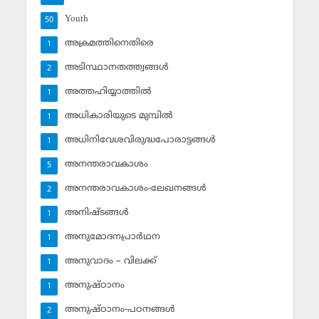
Youth
50
അക്രമത്തിനെതിരെ
1
അടിസ്ഥാനതത്ത്വങ്ങള്‍
2
അത്തഹിയ്യാത്തില്‍
1
അധികാരിയുടെ മുമ്പില്‍
1
അധിനിവേശവിരുദ്ധപോരാട്ടങ്ങള്‍
1
അനന്തരാവകാശം
5
അനന്തരാവകാശം-ലേഖനങ്ങള്‍
2
അനിഷ്ടങ്ങള്‍
1
അനുമോദനപ്രാര്‍ഥന
1
അനുവാദം – വിലക്ക്‌
1
അനുഷ്ഠാനം
1
അനുഷ്ഠാനം-പഠനങ്ങള്‍
2