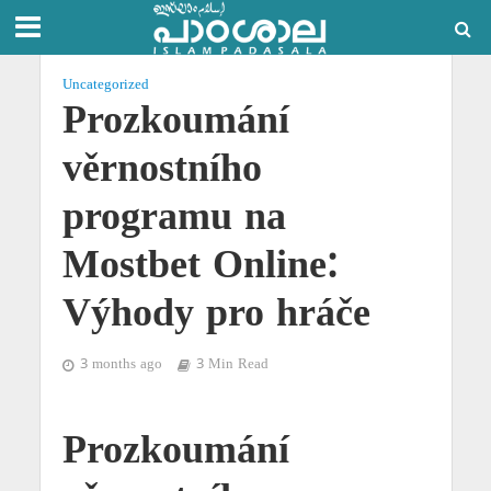
Uncategorized
Prozkoumání
věrnostního
programu na
Mostbet Online:
Výhody pro hráče
3 months ago
3 Min Read
Prozkoumání