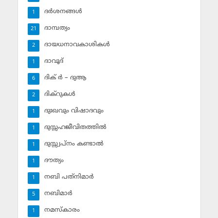
ദര്‍ശനങ്ങള്‍
1
ദാമ്പത്യം
21
ദായധനാവകാശികള്‍
2
ദാവൂദ്‌
1
ദിക് ര്‍ – ദുആ
6
ദിക്‌റുകള്‍
2
ദുഃഖവും വിഷാദവും
1
ദുസ്സഹജീവിതത്തില്‍
1
ദുസ്സ്വപ്‌നം കണ്ടാല്‍
1
ദൗത്യം
1
നബി പത്‌നിമാര്‍
1
നബിമാര്‍
5
നമസ്‌കാരം
1