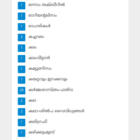
ഒന്നാം തക്ബീറില്‍
1
ഓറിയന്റലിസം
1
ഓഹരികള്‍
1
കച്ചവടം
3
കടം
1
കടംവീട്ടാന്‍
1
കമ്യൂണിസം
1
കയറ്റവും ഇറക്കവും
1
കര്‍മ്മശാസ്ത്രം-ഫത്‌വ
29
കല
2
കലാ-ശില്‍പ വൈവിധ്യങ്ങള്‍
2
കലിഗ്രഫി
1
കഴിക്കുംമുമ്പ്
1