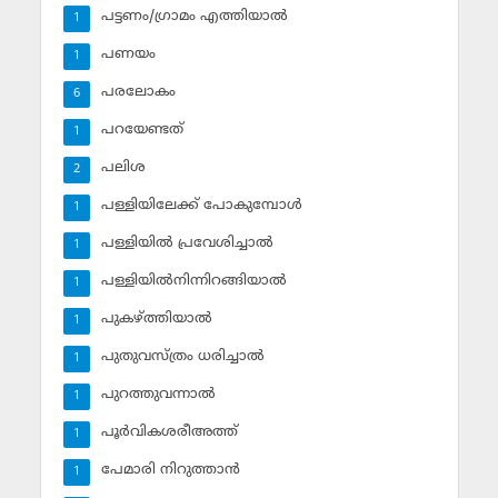
പട്ടണം/ഗ്രാമം എത്തിയാല്‍
1
പണയം
1
പരലോകം
6
പറയേണ്ടത്
1
പലിശ
2
പള്ളിയിലേക്ക് പോകുമ്പോള്‍
1
പള്ളിയില്‍ പ്രവേശിച്ചാല്‍
1
പള്ളിയില്‍നിന്നിറങ്ങിയാല്‍
1
പുകഴ്ത്തിയാല്‍
1
പുതുവസ്ത്രം ധരിച്ചാല്‍
1
പുറത്തുവന്നാല്‍
1
പൂര്‍വികശരീഅത്ത്
1
പേമാരി നിറുത്താന്‍
1