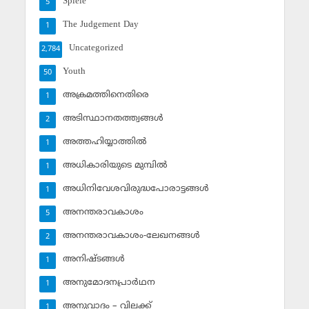
Spiele
5
The Judgement Day
1
Uncategorized
2,784
Youth
50
അക്രമത്തിനെതിരെ
1
അടിസ്ഥാനതത്ത്വങ്ങള്‍
2
അത്തഹിയ്യാത്തില്‍
1
അധികാരിയുടെ മുമ്പില്‍
1
അധിനിവേശവിരുദ്ധപോരാട്ടങ്ങള്‍
1
അനന്തരാവകാശം
5
അനന്തരാവകാശം-ലേഖനങ്ങള്‍
2
അനിഷ്ടങ്ങള്‍
1
അനുമോദനപ്രാര്‍ഥന
1
അനുവാദം – വിലക്ക്‌
1