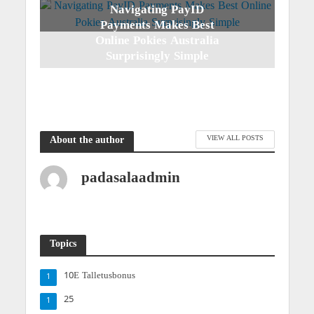
Navigating PayID
Payments Makes Best
Online Pokies Australia
Surprisingly Simple
3 weeks ago
VIEW ALL POSTS
About the author
padasalaadmin
Topics
10E Talletusbonus
1
25
1