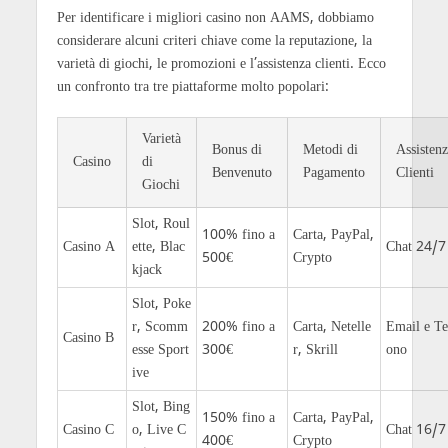
Per identificare i migliori casino non AAMS, dobbiamo
considerare alcuni criteri chiave come la reputazione, la
varietà di giochi, le promozioni e l’assistenza clienti. Ecco
un confronto tra tre piattaforme molto popolari:
Varietà
Bonus di
Metodi di
Assistenz
Casino
di
Benvenuto
Pagamento
Clienti
Giochi
Slot, Roul
100% fino a
Carta, PayPal,
Casino A
ette, Blac
Chat 24/7
500€
Crypto
kjack
Slot, Poke
r, Scomm
200% fino a
Carta, Netelle
Email e Te
Casino B
esse Sport
300€
r, Skrill
ono
ive
Slot, Bing
150% fino a
Carta, PayPal,
Casino C
o, Live C
Chat 16/7
400€
Crypto