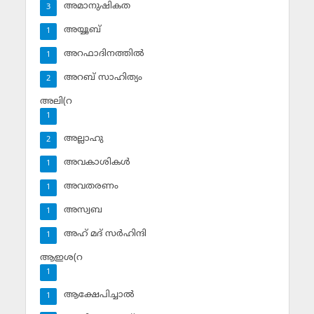
അമാനുഷികത
3
അയ്യൂബ്‌
1
അറഫാദിനത്തില്‍
1
അറബ് സാഹിത്യം
2
അലി(റ
1
അല്ലാഹു
2
അവകാശികള്‍
1
അവതരണം
1
അസ്വബ
1
അഹ് മദ് സര്‍ഹിന്ദി
1
ആഇശ(റ
1
ആക്ഷേപിച്ചാല്‍
1