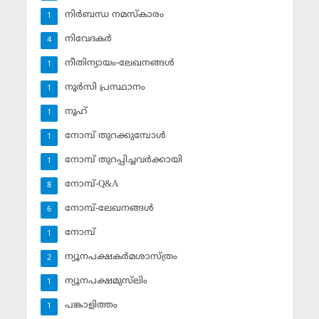
നിര്‍ബന്ധ നമസ്‌കാരം
1
നിവേദകര്‍
4
നീതിന്യായം-ലേഖനങ്ങള്‍
1
നൂര്‍സി പ്രസ്ഥാനം
1
നൂഹ്‌
1
നോമ്പ് തുറക്കുമ്പോള്‍
1
നോമ്പ് തുറപ്പിച്ചവര്‍ക്കായി
1
നോമ്പ്-Q&A
8
നോമ്പ്-ലേഖനങ്ങള്‍
6
നോമ്പ്‌
1
ന്യൂനപക്ഷകര്‍മശാസ്ത്രം
2
ന്യൂനപക്ഷമുസ്‌ലിം
1
പങ്കാളിത്തം
1