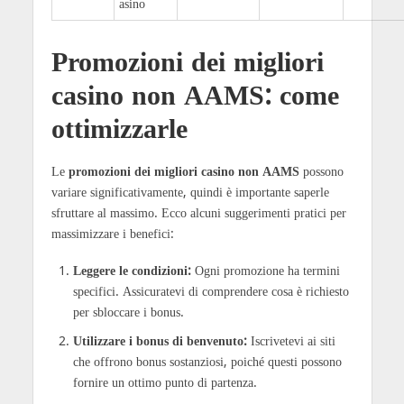
asino
Promozioni dei migliori
casino non AAMS: come
ottimizzarle
Le
promozioni dei migliori casino non AAMS
possono
variare significativamente, quindi è importante saperle
sfruttare al massimo. Ecco alcuni suggerimenti pratici per
massimizzare i benefici:
Leggere le condizioni:
Ogni promozione ha termini
specifici. Assicuratevi di comprendere cosa è richiesto
per sbloccare i bonus.
Utilizzare i bonus di benvenuto:
Iscrivetevi ai siti
che offrono bonus sostanziosi, poiché questi possono
fornire un ottimo punto di partenza.