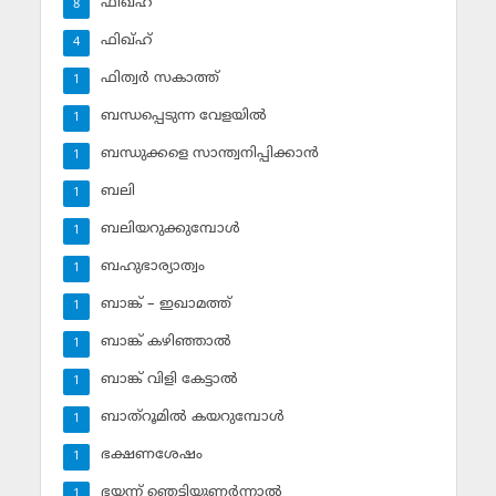
ഫിഖ്ഹ്
8
ഫിഖ്ഹ്‌
4
ഫിത്വര്‍ സകാത്ത്‌
1
ബന്ധപ്പെടുന്ന വേളയില്‍
1
ബന്ധുക്കളെ സാന്ത്വനിപ്പിക്കാന്‍
1
ബലി
1
ബലിയറുക്കുമ്പോള്‍
1
ബഹുഭാര്യാത്വം
1
ബാങ്ക് – ഇഖാമത്ത്
1
ബാങ്ക് കഴിഞ്ഞാല്‍
1
ബാങ്ക് വിളി കേട്ടാല്‍
1
ബാത്‌റൂമില്‍ കയറുമ്പോള്‍
1
ഭക്ഷണശേഷം
1
ഭയന്ന് ഞെട്ടിയുണര്‍ന്നാല്‍
1