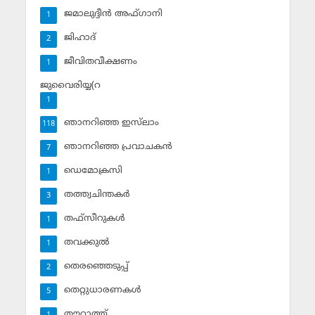
ജമാലുദ്ദീന്‍ അഫ്ഗാനി
1
ജിഹാദ്‌
2
ജീവിതവീക്ഷണം
1
ജുവൈരിയ്യ(റ
1
ഞാനറിഞ്ഞ ഇസ്‌ലാം
118
ഞാനറിഞ്ഞ പ്രവാചകന്‍
7
ഡെമോക്രസി
1
തത്ത്വചിന്തകര്‍
3
തഫ്‌സീറുകള്‍
1
തവക്കുല്‍
1
തെരഞ്ഞെടുപ്പ്
2
തെറ്റുധാരണകള്‍
5
തൗറാത്ത്