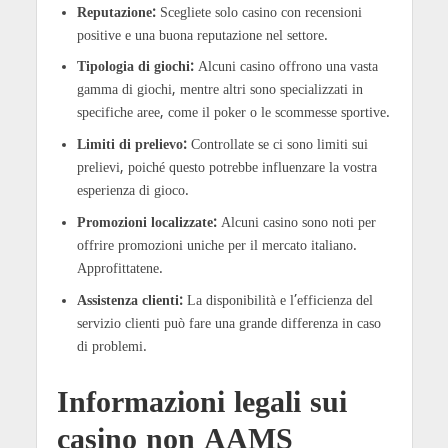
Reputazione:
Scegliete solo casino con recensioni
positive e una buona reputazione nel settore.
Tipologia di giochi:
Alcuni casino offrono una vasta
gamma di giochi, mentre altri sono specializzati in
specifiche aree, come il poker o le scommesse sportive.
Limiti di prelievo:
Controllate se ci sono limiti sui
prelievi, poiché questo potrebbe influenzare la vostra
esperienza di gioco.
Promozioni localizzate:
Alcuni casino sono noti per
offrire promozioni uniche per il mercato italiano.
Approfittatene.
Assistenza clienti:
La disponibilità e l’efficienza del
servizio clienti può fare una grande differenza in caso
di problemi.
Informazioni legali sui
casino non AAMS