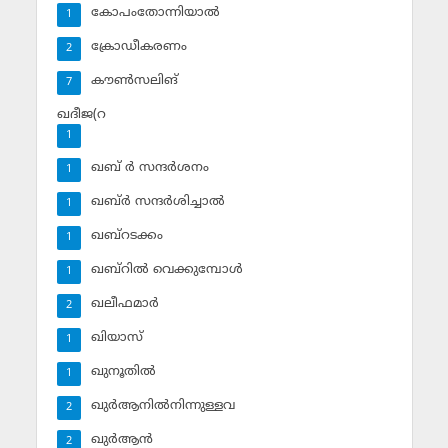
കോപംതോന്നിയാല്‍
1
ക്രോഡീകരണം
2
കൗണ്‍സലിങ്‌
7
ഖദീജ(റ
1
ഖബ് ര്‍ സന്ദര്‍ശനം
1
ഖബ്ര്‍ സന്ദര്‍ശിച്ചാല്‍
1
ഖബ്‌റടക്കം
1
ഖബ്‌റില്‍ വെക്കുമ്പോള്‍
1
ഖലീഫമാര്‍
2
ഖിയാസ്
1
ഖുനൂതില്‍
1
ഖുര്‍ആനില്‍നിന്നുള്ളവ
2
ഖുര്‍ആന്‍
2