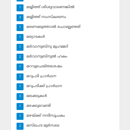
മയ്യിത്ത് ശിശുവാണെങ്കില്‍
1
മയ്യിത്ത് സംസ്‌കരണം
3
മരണമടുത്താല്‍ ചൊല്ലേണ്ടത്
1
മര്യാദകള്‍
1
മര്‍വാനുബ്‌നു മുഹമ്മദ്
1
മര്‍വാനുബ്‌നുല്‍ ഹകം
2
മറവുചെയ്തശേഷം
1
മറുപടി പ്രാര്‍ഥന
1
മറുപടിക്ക് പ്രാര്‍ഥന
1
മലക്കുകള്‍
3
മഴക്കുവേണ്ടി
1
മഴയ്ക്ക് നന്ദിസൂചകം
1
മസ്‌ലഹഃ മുര്‍സലഃ
2