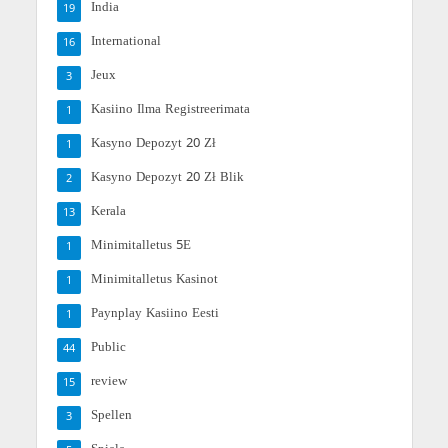
India
19
International
16
Jeux
3
Kasiino Ilma Registreerimata
1
Kasyno Depozyt 20 Zł
1
Kasyno Depozyt 20 Zł Blik
2
Kerala
13
Minimitalletus 5E
1
Minimitalletus Kasinot
1
Paynplay Kasiino Eesti
1
Public
44
review
15
Spellen
3