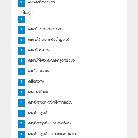
കൗണ്‍സലിങ്‌
7
ഖദീജ(റ
1
ഖബ് ര്‍ സന്ദര്‍ശനം
1
ഖബ്ര്‍ സന്ദര്‍ശിച്ചാല്‍
1
ഖബ്‌റടക്കം
1
ഖബ്‌റില്‍ വെക്കുമ്പോള്‍
1
ഖലീഫമാര്‍
2
ഖിയാസ്
1
ഖുനൂതില്‍
1
ഖുര്‍ആനില്‍നിന്നുള്ളവ
2
ഖുര്‍ആന്‍
2
ഖുര്‍ആന്‍ & സയന്‍സ്‌
7
ഖുര്‍ആന്‍– വിമര്‍ശനങ്ങള്‍
1