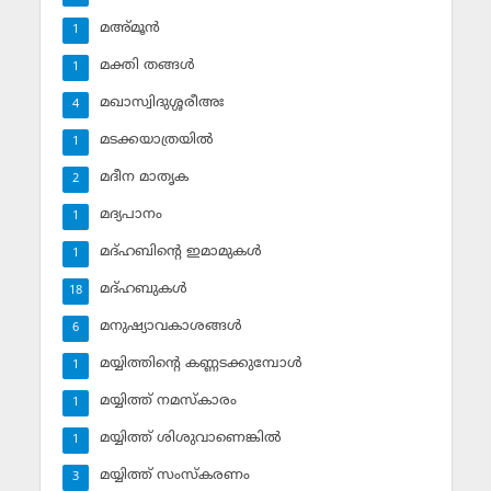
മഅ്മൂന്‍
1
മക്തി തങ്ങള്‍
1
മഖാസ്വിദുശ്ശരീഅഃ
4
മടക്കയാത്രയില്‍
1
മദീന മാതൃക
2
മദ്യപാനം
1
മദ്ഹബിന്റെ ഇമാമുകള്‍
1
മദ്ഹബുകള്‍
18
മനുഷ്യാവകാശങ്ങള്‍
6
മയ്യിത്തിന്റെ കണ്ണടക്കുമ്പോള്‍
1
മയ്യിത്ത് നമസ്‌കാരം
1
മയ്യിത്ത് ശിശുവാണെങ്കില്‍
1
മയ്യിത്ത് സംസ്‌കരണം
3