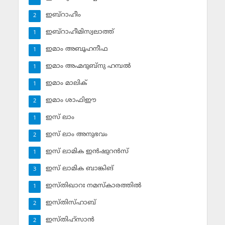
ഇബ്‌റാഹീം
2
ഇബ്‌റാഹീമിസ്വലാത്ത്
1
ഇമാം അബൂഹനീഫ
1
ഇമാം അഹ്മദുബ്‌നു ഹമ്പല്‍
1
ഇമാം മാലിക്
1
ഇമാം ശാഫിഈ
2
ഇസ് ലാം
1
ഇസ് ലാം അനുഭവം
2
ഇസ് ലാമിക ഇന്‍ഷുറന്‍സ്‌
1
ഇസ് ലാമിക ബാങ്കിങ്‌
3
ഇസ്തിഖാറഃ നമസ്‌കാരത്തില്‍
1
ഇസ്തിസ്ഹാബ്
2
ഇസ്തിഹ്‌സാന്‍
2