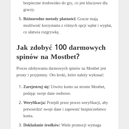
bezpieczne środowisko do gry, co jest kluczowe dla
graczy.
Różnorodne metody płatności:
Gracze mają
możliwość korzystania z różnych opcji wpłat i wypłat,
co ułatwia rozgrywkę.
Jak zdobyć 100 darmowych
spinów na Mostbet?
Proces zdobywania darmowych spinów na Mostbet jest
prosty i przyjemny. Oto kroki, które należy wykonać:
Zarejestruj się:
Utwórz konto na stronie Mostbet,
podając swoje dane osobowe.
Weryfikacja:
Przejdź przez proces weryfikacji, aby
potwierdzić swoje dane i zapewnić bezpieczeństwo
konta.
Dokładanie środków:
Wiele promocji wymaga