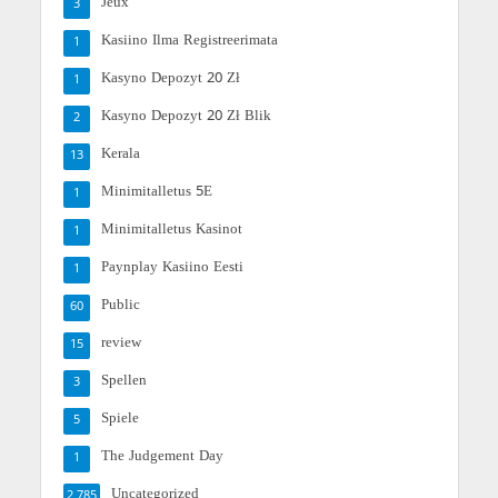
Jeux
3
Kasiino Ilma Registreerimata
1
Kasyno Depozyt 20 Zł
1
Kasyno Depozyt 20 Zł Blik
2
Kerala
13
Minimitalletus 5E
1
Minimitalletus Kasinot
1
Paynplay Kasiino Eesti
1
Public
60
review
15
Spellen
3
Spiele
5
The Judgement Day
1
Uncategorized
2,785