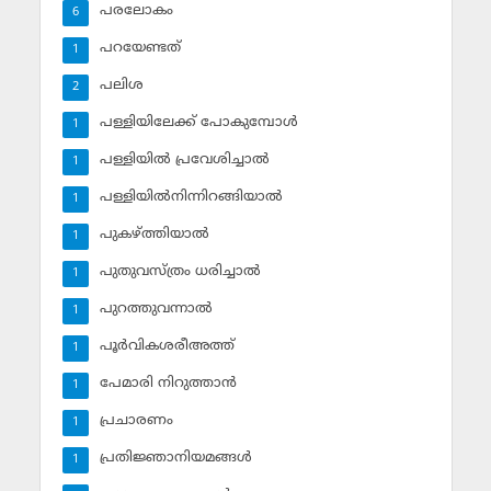
പരലോകം
6
പറയേണ്ടത്
1
പലിശ
2
പള്ളിയിലേക്ക് പോകുമ്പോള്‍
1
പള്ളിയില്‍ പ്രവേശിച്ചാല്‍
1
പള്ളിയില്‍നിന്നിറങ്ങിയാല്‍
1
പുകഴ്ത്തിയാല്‍
1
പുതുവസ്ത്രം ധരിച്ചാല്‍
1
പുറത്തുവന്നാല്‍
1
പൂര്‍വികശരീഅത്ത്
1
പേമാരി നിറുത്താന്‍
1
പ്രചാരണം
1
പ്രതിജ്ഞാനിയമങ്ങള്‍
1