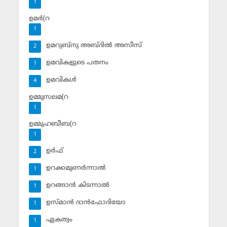
1
ഉമര്‍(റ
1
ഉമറുബ്‌നു അബ്ദില്‍ അസീസ്‌
2
ഉമവികളുടെ പതനം
1
ഉമവികള്‍
4
ഉമ്മുസലമ(റ
1
ഉമ്മുഹബീബ(റ
1
ഉര്‍ഫ്
2
ഉറക്കമുണര്‍ന്നാല്‍
1
ഉറങ്ങാന്‍ കിടന്നാല്‍
1
ഉസ്മാന്‍ ദാന്‍ഫോദിയോ
1
ഏകത്വം
1