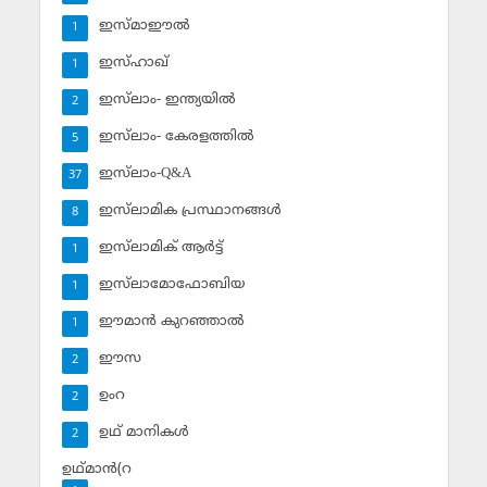
ഇസ്മാഈല്‍
1
ഇസ്ഹാഖ്‌
1
ഇസ്‌ലാം- ഇന്ത്യയില്‍
2
ഇസ്‌ലാം- കേരളത്തില്‍
5
ഇസ്‌ലാം-Q&A
37
ഇസ്‌ലാമിക പ്രസ്ഥാനങ്ങള്‍
8
ഇസ്‌ലാമിക് ആര്‍ട്ട്
1
ഇസ്‌ലാമോഫോബിയ
1
ഈമാന്‍ കുറഞ്ഞാല്‍
1
ഈസ
2
ഉംറ
2
ഉഥ് മാനികള്‍
2
ഉഥ്മാന്‍(റ