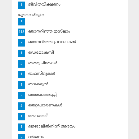
ജീവിതവീക്ഷണം
1
ജുവൈരിയ്യ(റ
1
ഞാനറിഞ്ഞ ഇസ്‌ലാം
118
ഞാനറിഞ്ഞ പ്രവാചകന്‍
7
ഡെമോക്രസി
1
തത്ത്വചിന്തകര്‍
3
തഫ്‌സീറുകള്‍
1
തവക്കുല്‍
1
തെരഞ്ഞെടുപ്പ്
2
തെറ്റുധാരണകള്‍
5
തൗറാത്ത്
1
ദജ്ജാലില്‍നിന്ന് അഭയം
1
ദര്‍ശനം
2