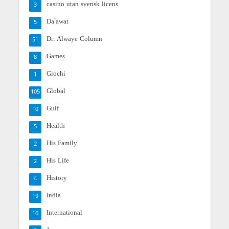
casino utan svensk licens
3
Da'awat
5
Dr. Alwaye Column
51
Games
8
Giochi
1
Global
105
Gulf
10
Health
5
His Family
2
His Life
2
History
4
India
19
International
16