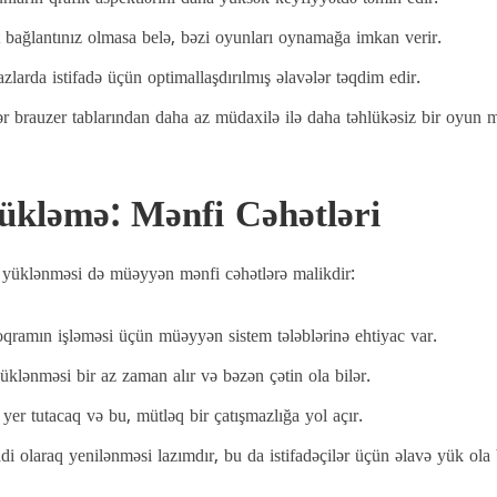
 bağlantınız olmasa belə, bəzi oyunları oynamağa imkan verir.
larda istifadə üçün optimallaşdırılmış əlavələr təqdim edir.
 brauzer tablarından daha az müdaxilə ilə daha təhlükəsiz bir oyun m
ükləmə: Mənfi Cəhətləri
 yüklənməsi də müəyyən mənfi cəhətlərə malikdir:
qramın işləməsi üçün müəyyən sistem tələblərinə ehtiyac var.
lənməsi bir az zaman alır və bəzən çətin ola bilər.
r tutacaq və bu, mütləq bir çatışmazlığa yol açır.
 olaraq yenilənməsi lazımdır, bu da istifadəçilər üçün əlavə yük ola b