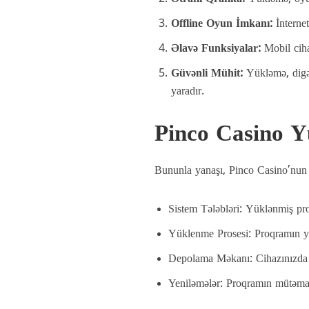
Offline Oyun İmkanı:
İnternet
Əlavə Funksiyalar:
Mobil cihaz
Güvənli Mühit:
Yükləmə, digər
yaradır.
Pinco Casino Y
Bununla yanaşı, Pinco Casino’nun
Sistem Tələbləri: Yüklənmiş pro
Yüklenme Prosesi: Proqramın yük
Depolama Məkanı: Cihazınızda ye
Yeniləmələr: Proqramın mütəmadi