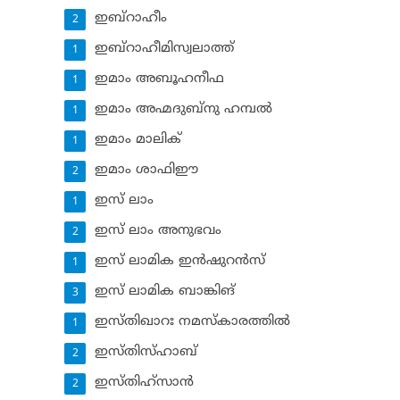
ഇബ്‌റാഹീം
2
ഇബ്‌റാഹീമിസ്വലാത്ത്
1
ഇമാം അബൂഹനീഫ
1
ഇമാം അഹ്മദുബ്‌നു ഹമ്പല്‍
1
ഇമാം മാലിക്
1
ഇമാം ശാഫിഈ
2
ഇസ് ലാം
1
ഇസ് ലാം അനുഭവം
2
ഇസ് ലാമിക ഇന്‍ഷുറന്‍സ്‌
1
ഇസ് ലാമിക ബാങ്കിങ്‌
3
ഇസ്തിഖാറഃ നമസ്‌കാരത്തില്‍
1
ഇസ്തിസ്ഹാബ്
2
ഇസ്തിഹ്‌സാന്‍
2