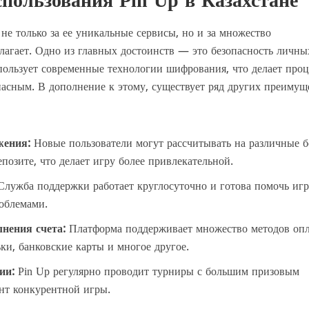
пользования Pin Up в Казахстане
не только за ее уникальные сервисы, но и за множество
лагает. Одно из главных достоинств — это безопасность личны
ользует современные технологии шифрования, что делает проц
пасным. В дополнение к этому, существует ряд других преимущ
жения:
Новые пользователи могут рассчитывать на различные 
позите, что делает игру более привлекательной.
лужба поддержки работает круглосуточно и готова помочь иг
облемами.
лнения счета:
Платформа поддерживает множество методов опл
ки, банковские карты и многое другое.
ии:
Pin Up регулярно проводит турниры с большим призовым
ент конкурентной игры.