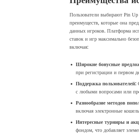
Преимущества ис
Пользователи выбирают Pin Up 
преимуществ, которые она пред
данных игроков. Платформа исп
ставок и игр максимально безо
включая:
Широкие бонусные предло
при регистрации и первом де
Поддержка пользователей:
С
с любыми вопросами или пр
Разнообразие методов попо
включая электронные кошель
Интересные турниры и акц
фондом, что добавляет элем