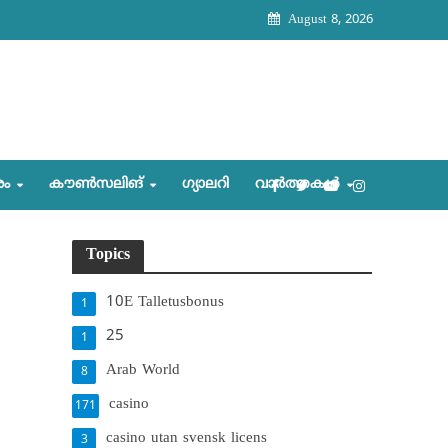
August 8, 2026
രം
കൗണ്‍സലിങ്‌
ഗ്യാലറി
വാര്‍ത്തകള്‍
Topics
10E Talletusbonus
1
25
1
Arab World
8
casino
171
casino utan svensk licens
3