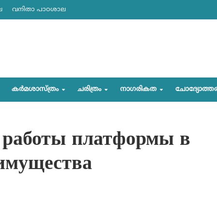
ല
വനിതാ പാഠശാല
കര്‍മശാസ്ത്രം
ചരിത്രം
നാഗരികത
ചോദ്യോത്ത
и работы платформы в
еимущества