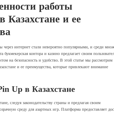
бенности работы
 Казахстане и ее
ва
ы через интернет стали невероятно популярными, и среди мно
Эта букмекерская контора и казино предлагает своим пользовате
нтом на безопасность и удобство. В этой статье мы рассмотрим
азахстане и ее преимущества, которые привлекают внимание
Pin Up в Казахстане
тане, следуя законодательству страны и предлагая своим
озрачную среду для азартных игр. Платформа предоставляет дос