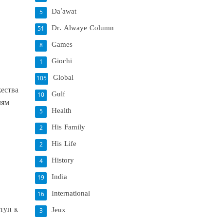
Da'awat
5
Dr. Alwaye Column
51
Games
8
Giochi
1
Global
105
жества
Gulf
10
лям
Health
5
His Family
2
His Life
2
History
4
India
19
International
16
туп к
Jeux
3