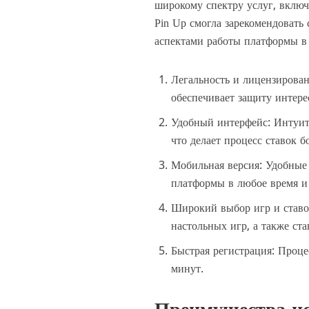
широкому спектру услуг, включ
Pin Up смогла зарекомендовать
аспектами работы платформы в 
Легальность и лицензирован
обеспечивает защиту интере
Удобный интерфейс: Интуити
что делает процесс ставок 
Мобильная версия: Удобные
платформы в любое время и
Широкий выбор игр и ставок
настольных игр, а также ст
Быстрая регистрация: Проце
минут.