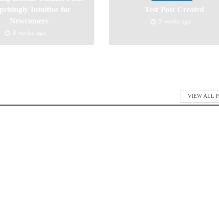
risingly Intuitive for
Test Post Created
Newcomers
3 weeks ago
3 weeks ago
VIEW ALL 