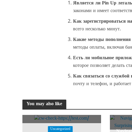
Является ли Pin Up легаль
законами и имеет соответс
Как зарегистрироваться н
всего несколько минут.
Какие методы пополнения 
методы оплаты, включая ба
Есть ли мобильное прилож
которое позволяет делать ст
Как связаться со службой
почту и телефон, и работает
You may also like
Uncategorized
Navigat