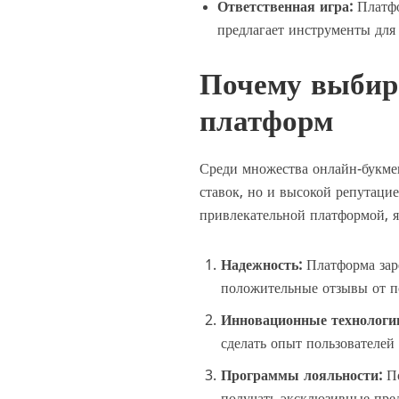
Ответственная игра:
Платфо
предлагает инструменты для 
Почему выбира
платформ
Среди множества онлайн-букмек
ставок, но и высокой репутаци
привлекательной платформой, я
Надежность:
Платформа заре
положительные отзывы от п
Инновационные технологи
сделать опыт пользователей
Программы лояльности:
По