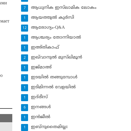
ными
ആധുനിക ഇസ്‌ലാമിക ലോകം
7
ആയത്തുല്‍ കുര്‍സി
1
имает
ആരോഗ്യം-Q&A
12
ആശ്ചര്യം തോന്നിയാല്‍
1
ഇഅ്തികാഫ്‌
1
ഇഖ്‌വാനുല്‍ മുസ്‌ലിമൂന്‍
2
ഇജ്മാഅ്
1
ую
ഇടയില്‍ തങ്ങുമ്പോള്‍
1
ഇടിമിന്നല്‍ വേളയില്‍
1
ഇദ്‌രീസ്‌
1
ഇനങ്ങള്‍
6
ഇന്‍ജീല്‍
1
ഇബ്‌നുതൈമിയ്യഃ
1