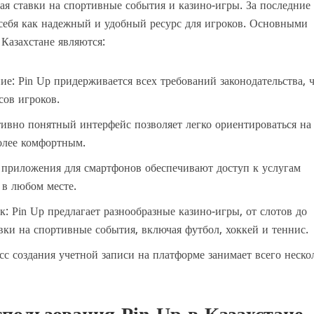
ая ставки на спортивные события и казино-игры. За последние
 себя как надежный и удобный ресурс для игроков. Основными
Казахстане являются:
ие: Pin Up придерживается всех требований законодательства, 
сов игроков.
вно понятный интерфейс позволяет легко ориентироваться на 
более комфортным.
 приложения для смартфонов обеспечивают доступ к услугам
 в любом месте.
: Pin Up предлагает разнообразные казино-игры, от слотов до
авки на спортивные события, включая футбол, хоккей и теннис.
сс создания учетной записи на платформе занимает всего неско