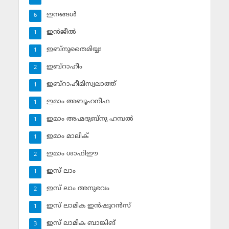
ഇനങ്ങള്‍
6
ഇന്‍ജീല്‍
1
ഇബ്‌നുതൈമിയ്യഃ
1
ഇബ്‌റാഹീം
2
ഇബ്‌റാഹീമിസ്വലാത്ത്
1
ഇമാം അബൂഹനീഫ
1
ഇമാം അഹ്മദുബ്‌നു ഹമ്പല്‍
1
ഇമാം മാലിക്
1
ഇമാം ശാഫിഈ
2
ഇസ് ലാം
1
ഇസ് ലാം അനുഭവം
2
ഇസ് ലാമിക ഇന്‍ഷുറന്‍സ്‌
1
ഇസ് ലാമിക ബാങ്കിങ്‌
3