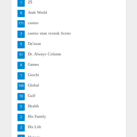
25
1
Arab World
8
casino
171
casino utan svensk licens
3
Da'awat
5
Dr. Alwaye Column
51
Games
8
Giochi
1
Global
105
Gulf
10
Health
5
His Family
2
His Life
2