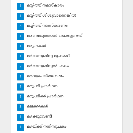
മയ്യിത്ത് നമസ്‌കാരം
1
മയ്യിത്ത് ശിശുവാണെങ്കില്‍
1
മയ്യിത്ത് സംസ്‌കരണം
3
മരണമടുത്താല്‍ ചൊല്ലേണ്ടത്
1
മര്യാദകള്‍
1
മര്‍വാനുബ്‌നു മുഹമ്മദ്
1
മര്‍വാനുബ്‌നുല്‍ ഹകം
2
മറവുചെയ്തശേഷം
1
മറുപടി പ്രാര്‍ഥന
1
മറുപടിക്ക് പ്രാര്‍ഥന
1
മലക്കുകള്‍
3
മഴക്കുവേണ്ടി
1
മഴയ്ക്ക് നന്ദിസൂചകം
1