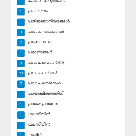
പേമാരി നിറുത്താന്‍
1
പ്രചാരണം
1
പ്രതിജ്ഞാനിയമങ്ങള്‍
1
പ്രധാന ഘടകങ്ങള്‍
3
പ്രബോധനം
2
പ്രമാണങ്ങള്‍
1
പ്രവാചകന്മാര്‍-Q&A
3
പ്രവാചകന്‍മാര്‍
23
പ്രവാചകസ്‌നേഹം
7
പ്രായശ്ചിത്തത്തിന്
1
പ്രാരംഭപ്രാര്‍ഥന
1
ഫലസ്ത്വീൻ
1
ഫലസ്ത്വീൻ
1
ഫാമിലി
1