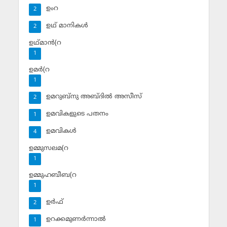
ഉംറ
2
ഉഥ് മാനികള്‍
2
ഉഥ്മാന്‍(റ
1
ഉമര്‍(റ
1
ഉമറുബ്‌നു അബ്ദില്‍ അസീസ്‌
2
ഉമവികളുടെ പതനം
1
ഉമവികള്‍
4
ഉമ്മുസലമ(റ
1
ഉമ്മുഹബീബ(റ
1
ഉര്‍ഫ്
2
ഉറക്കമുണര്‍ന്നാല്‍
1