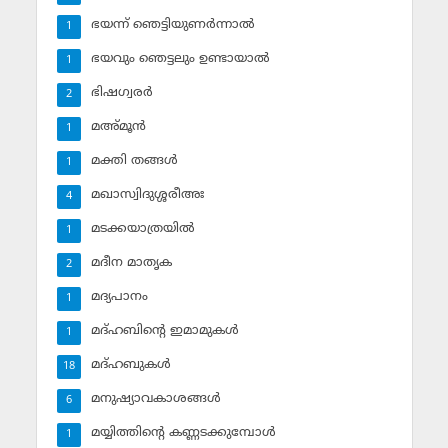
ഭയന്ന് ഞെട്ടിയുണര്‍ന്നാല്‍
1
ഭയവും ഞെട്ടലും ഉണ്ടായാല്‍
1
ഭിഷഗ്വരര്‍
2
മഅ്മൂന്‍
1
മക്തി തങ്ങള്‍
1
മഖാസ്വിദുശ്ശരീഅഃ
4
മടക്കയാത്രയില്‍
1
മദീന മാതൃക
2
മദ്യപാനം
1
മദ്ഹബിന്റെ ഇമാമുകള്‍
1
മദ്ഹബുകള്‍
18
മനുഷ്യാവകാശങ്ങള്‍
6
മയ്യിത്തിന്റെ കണ്ണടക്കുമ്പോള്‍
1