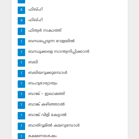
ഫിഖ്ഹ്
8
ഫിഖ്ഹ്‌
4
ഫിത്വര്‍ സകാത്ത്‌
1
ബന്ധപ്പെടുന്ന വേളയില്‍
1
ബന്ധുക്കളെ സാന്ത്വനിപ്പിക്കാന്‍
1
ബലി
1
ബലിയറുക്കുമ്പോള്‍
1
ബഹുഭാര്യാത്വം
1
ബാങ്ക് – ഇഖാമത്ത്
1
ബാങ്ക് കഴിഞ്ഞാല്‍
1
ബാങ്ക് വിളി കേട്ടാല്‍
1
ബാത്‌റൂമില്‍ കയറുമ്പോള്‍
1
ഭക്ഷണശേഷം
1