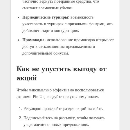
частично вернуть потерянные средства, что
смягчает возможные убытки.
Периодические турниры:
возможность
участвовать в турнирах с призовыми фондами, что
добавляет азарт и конкуренцию.
Промокоды:
использование промокодов открывает
доступ к эксклюзивным предложениям и
дополнительным бонусам.
Как не упустить выгоду от
акций
Чтобы максимально эффективно воспользоваться
акциями Pin Up, следуйте полуточному плану:
Регулярно проверяйте раздел акций на сайте.
Подписывайтесь на рассылку, чтобы получать
уведомления о новых предложениях.