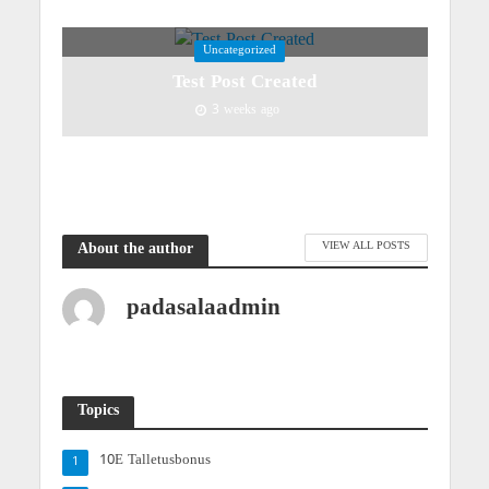
Uncategorized
Test Post Created
3 weeks ago
VIEW ALL POSTS
About the author
padasalaadmin
Topics
10E Talletusbonus
1