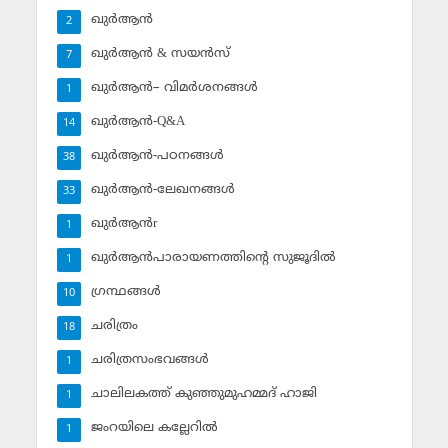
ഖുര്‍ആന്‍
2
ഖുര്‍ആന്‍ & സയന്‍സ്‌
7
ഖുര്‍ആന്‍– വിമര്‍ശനങ്ങള്‍
1
ഖുര്‍ആന്‍-Q&A
14
ഖുര്‍ആന്‍-പഠനങ്ങള്‍
38
ഖുര്‍ആന്‍-ലേഖനങ്ങള്‍
33
ഖുര്‍ആന്‍r
1
ഖുര്‍ആന്‍പാരായണത്തിന്റെ സുജൂദില്‍
1
ഗ്രന്ഥങ്ങള്‍
10
ചരിത്രം
18
ചരിത്രസംഭവങ്ങള്‍
1
ചാലിലകത്ത് കുഞ്ഞുമുഹമ്മദ് ഹാജി
1
ജംറയിലെ കല്ലേറില്‍
1