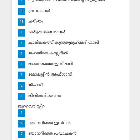
ഖുര്‍ആന്‍പാരായണത്തിന്റെ സുജൂദില്‍
1
ഗ്രന്ഥങ്ങള്‍
10
ചരിത്രം
18
ചരിത്രസംഭവങ്ങള്‍
1
ചാലിലകത്ത് കുഞ്ഞുമുഹമ്മദ് ഹാജി
1
ജംറയിലെ കല്ലേറില്‍
1
ജമാഅത്തെ ഇസ്‌ലാമി
1
ജമാലുദ്ദീന്‍ അഫ്ഗാനി
1
ജിഹാദ്‌
2
ജീവിതവീക്ഷണം
1
ജുവൈരിയ്യ(റ
1
ഞാനറിഞ്ഞ ഇസ്‌ലാം
118
ഞാനറിഞ്ഞ പ്രവാചകന്‍
7