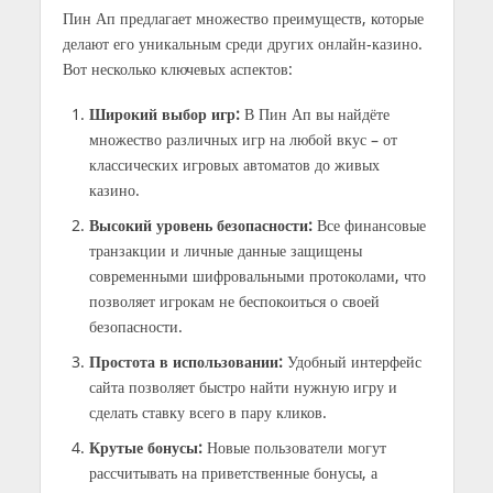
Пин Ап предлагает множество преимуществ, которые
делают его уникальным среди других онлайн-казино.
Вот несколько ключевых аспектов:
Широкий выбор игр:
В Пин Ап вы найдёте
множество различных игр на любой вкус – от
классических игровых автоматов до живых
казино.
Высокий уровень безопасности:
Все финансовые
транзакции и личные данные защищены
современными шифровальными протоколами, что
позволяет игрокам не беспокоиться о своей
безопасности.
Простота в использовании:
Удобный интерфейс
сайта позволяет быстро найти нужную игру и
сделать ставку всего в пару кликов.
Крутые бонусы:
Новые пользователи могут
рассчитывать на приветственные бонусы, а