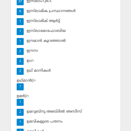
ഇസ്‌ലാം-Q&A
37
ഇസ്‌ലാമിക പ്രസ്ഥാനങ്ങള്‍
8
ഇസ്‌ലാമിക് ആര്‍ട്ട്
1
ഇസ്‌ലാമോഫോബിയ
1
ഈമാന്‍ കുറഞ്ഞാല്‍
1
ഈസ
2
ഉംറ
2
ഉഥ് മാനികള്‍
2
ഉഥ്മാന്‍(റ
1
ഉമര്‍(റ
1
ഉമറുബ്‌നു അബ്ദില്‍ അസീസ്‌
2
ഉമവികളുടെ പതനം
1