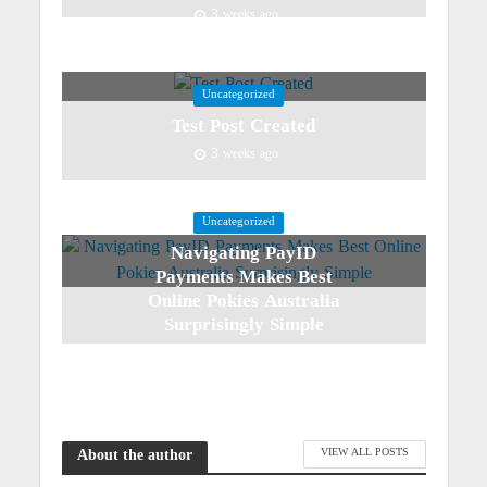
3 weeks ago
Uncategorized
Test Post Created
3 weeks ago
Uncategorized
Navigating PayID
Payments Makes Best
Online Pokies Australia
Surprisingly Simple
3 weeks ago
VIEW ALL POSTS
About the author