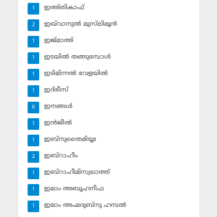
ഇഅ്തികാഫ്‌
1
ഇഖ്‌വാനുല്‍ മുസ്‌ലിമൂന്‍
2
ഇജ്മാഅ്
1
ഇടയില്‍ തങ്ങുമ്പോള്‍
1
ഇടിമിന്നല്‍ വേളയില്‍
1
ഇദ്‌രീസ്‌
1
ഇനങ്ങള്‍
6
ഇന്‍ജീല്‍
1
ഇബ്‌നുതൈമിയ്യഃ
1
ഇബ്‌റാഹീം
2
ഇബ്‌റാഹീമിസ്വലാത്ത്
1
ഇമാം അബൂഹനീഫ
1
ഇമാം അഹ്മദുബ്‌നു ഹമ്പല്‍
1