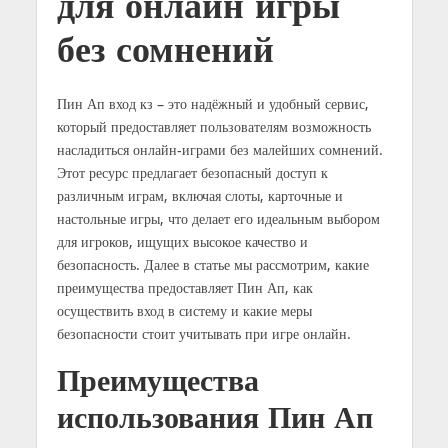
для онлайн игры
без сомнений
Пин Ап вход кз – это надёжный и удобный сервис,
который предоставляет пользователям возможность
насладиться онлайн-играми без малейших сомнений.
Этот ресурс предлагает безопасный доступ к
различным играм, включая слоты, карточные и
настольные игры, что делает его идеальным выбором
для игроков, ищущих высокое качество и
безопасность. Далее в статье мы рассмотрим, какие
преимущества предоставляет Пин Ап, как
осуществить вход в систему и какие меры
безопасности стоит учитывать при игре онлайн.
Преимущества
использования Пин Ап