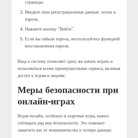
страницы.
Введите свои регистрационные данные: логин и
пароль.
Нажмите кнопку “Войти”.
Если вы забыли пароль, воспользуйтесь функцией
восстановления пароля.
Вход в систему позволяет сразу же начать играть и
пользоваться всеми преимуществами сервиса, включая
доступ к играм и акциям.
Меры безопасности при
онлайн-играх
Играя онлайн, особенно в азартные игры, важно
соблюдать ряд мер безопасности. Это поможет
защитить вас от мошенничества и потери данных: