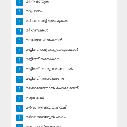
മദീന മാതൃക
2
മദ്യപാനം
1
മദ്ഹബിന്റെ ഇമാമുകള്‍
1
മദ്ഹബുകള്‍
18
മനുഷ്യാവകാശങ്ങള്‍
6
മയ്യിത്തിന്റെ കണ്ണടക്കുമ്പോള്‍
1
മയ്യിത്ത് നമസ്‌കാരം
1
മയ്യിത്ത് ശിശുവാണെങ്കില്‍
1
മയ്യിത്ത് സംസ്‌കരണം
3
മരണമടുത്താല്‍ ചൊല്ലേണ്ടത്
1
മര്യാദകള്‍
1
മര്‍വാനുബ്‌നു മുഹമ്മദ്
1
മര്‍വാനുബ്‌നുല്‍ ഹകം
2
മറവുചെയ്തശേഷം