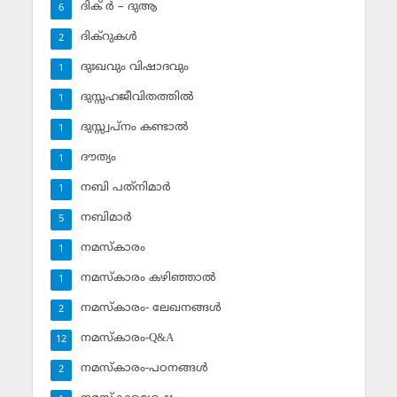
ദിക് ര്‍ – ദുആ
6
ദിക്‌റുകള്‍
2
ദുഃഖവും വിഷാദവും
1
ദുസ്സഹജീവിതത്തില്‍
1
ദുസ്സ്വപ്‌നം കണ്ടാല്‍
1
ദൗത്യം
1
നബി പത്‌നിമാര്‍
1
നബിമാര്‍
5
നമസ്‌കാരം
1
നമസ്‌കാരം കഴിഞ്ഞാല്‍
1
നമസ്‌കാരം- ലേഖനങ്ങള്‍
2
നമസ്‌കാരം-Q&A
12
നമസ്‌കാരം-പഠനങ്ങള്‍
2