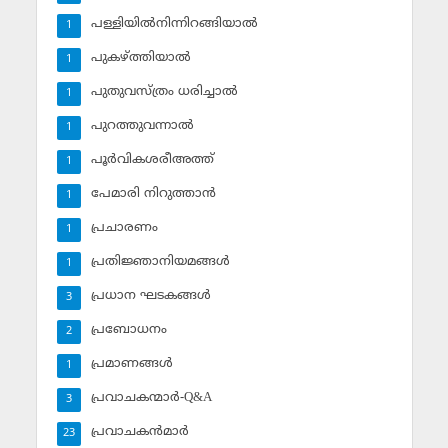
പള്ളിയില്‍നിന്നിറങ്ങിയാല്‍
1
പുകഴ്ത്തിയാല്‍
1
പുതുവസ്ത്രം ധരിച്ചാല്‍
1
പുറത്തുവന്നാല്‍
1
പൂര്‍വികശരീഅത്ത്
1
പേമാരി നിറുത്താന്‍
1
പ്രചാരണം
1
പ്രതിജ്ഞാനിയമങ്ങള്‍
1
പ്രധാന ഘടകങ്ങള്‍
3
പ്രബോധനം
2
പ്രമാണങ്ങള്‍
1
പ്രവാചകന്മാര്‍-Q&A
3
പ്രവാചകന്‍മാര്‍
23