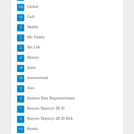
Global
105
Gulf
10
Health
5
His Family
2
His Life
2
History
4
India
19
International
16
Jeux
3
Kasiino Ilma Registreerimata
1
Kasyno Depozyt 20 Zł
1
Kasyno Depozyt 20 Zł Blik
2
Kerala
13