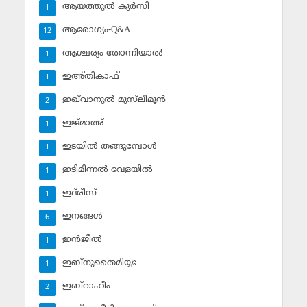
ആയത്തുല്‍ കുര്‍സി
1
ആരോഗ്യം-Q&A
12
ആശ്ചര്യം തോന്നിയാല്‍
1
ഇഅ്തികാഫ്‌
1
ഇഖ്‌വാനുല്‍ മുസ്‌ലിമൂന്‍
2
ഇജ്മാഅ്
1
ഇടയില്‍ തങ്ങുമ്പോള്‍
1
ഇടിമിന്നല്‍ വേളയില്‍
1
ഇദ്‌രീസ്‌
1
ഇനങ്ങള്‍
6
ഇന്‍ജീല്‍
1
ഇബ്‌നുതൈമിയ്യഃ
1
ഇബ്‌റാഹീം
2