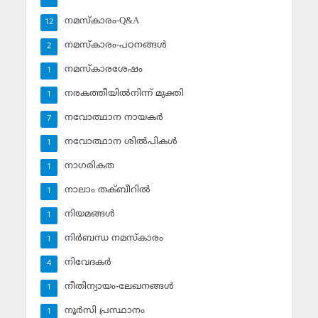
നമസ്‌കാരം-Q&A
12
നമസ്‌കാരം-പഠനങ്ങള്‍
2
നമസ്‌കാരശേഷം
1
നരകത്തീയില്‍നിന്ന് മുക്തി
1
നവോത്ഥാന നായകര്‍
7
നവോത്ഥാന ശില്‍പികള്‍
1
നാഗരികത
1
നാലാം തക്ബീറില്‍
1
നിയമങ്ങള്‍
1
നിര്‍ബന്ധ നമസ്‌കാരം
1
നിവേദകര്‍
4
നീതിന്യായം-ലേഖനങ്ങള്‍
1
നൂര്‍സി പ്രസ്ഥാനം
1