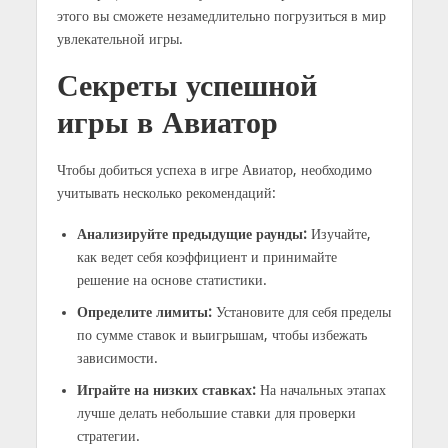
этого вы сможете незамедлительно погрузиться в мир
увлекательной игры.
Секреты успешной
игры в Авиатор
Чтобы добиться успеха в игре Авиатор, необходимо
учитывать несколько рекомендаций:
Анализируйте предыдущие раунды:
Изучайте,
как ведет себя коэффициент и принимайте
решение на основе статистики.
Определите лимиты:
Установите для себя пределы
по сумме ставок и выигрышам, чтобы избежать
зависимости.
Играйте на низких ставках:
На начальных этапах
лучше делать небольшие ставки для проверки
стратегии.