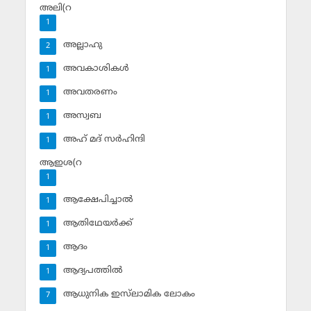
അലി(റ
1
അല്ലാഹു
2
അവകാശികള്‍
1
അവതരണം
1
അസ്വബ
1
അഹ് മദ് സര്‍ഹിന്ദി
1
ആഇശ(റ
1
ആക്ഷേപിച്ചാല്‍
1
ആതിഥേയര്‍ക്ക്
1
ആദം
1
ആദ്യപത്തില്‍
1
ആധുനിക ഇസ്‌ലാമിക ലോകം
7