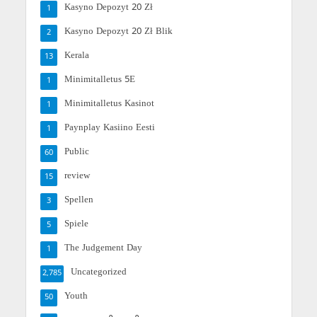
Kasyno Depozyt 20 Zł
1
Kasyno Depozyt 20 Zł Blik
2
Kerala
13
Minimitalletus 5E
1
Minimitalletus Kasinot
1
Paynplay Kasiino Eesti
1
Public
60
review
15
Spellen
3
Spiele
5
The Judgement Day
1
Uncategorized
2,785
Youth
50