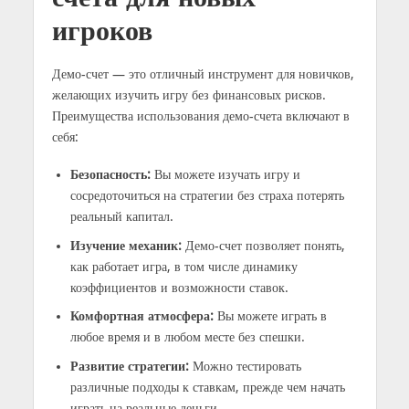
игроков
Демо-счет — это отличный инструмент для новичков,
желающих изучить игру без финансовых рисков.
Преимущества использования демо-счета включают в
себя:
Безопасность:
Вы можете изучать игру и
сосредоточиться на стратегии без страха потерять
реальный капитал.
Изучение механик:
Демо-счет позволяет понять,
как работает игра, в том числе динамику
коэффициентов и возможности ставок.
Комфортная атмосфера:
Вы можете играть в
любое время и в любом месте без спешки.
Развитие стратегии:
Можно тестировать
различные подходы к ставкам, прежде чем начать