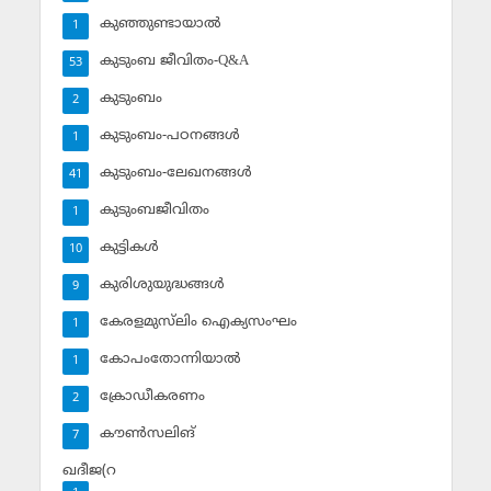
കുഞ്ഞുണ്ടായാല്‍
1
കുടുംബ ജീവിതം-Q&A
53
കുടുംബം
2
കുടുംബം-പഠനങ്ങള്‍
1
കുടുംബം-ലേഖനങ്ങള്‍
41
കുടുംബജീവിതം
1
കുട്ടികള്‍
10
കുരിശുയുദ്ധങ്ങള്‍
9
കേരളമുസ്‌ലിം ഐക്യസംഘം
1
കോപംതോന്നിയാല്‍
1
ക്രോഡീകരണം
2
കൗണ്‍സലിങ്‌
7
ഖദീജ(റ