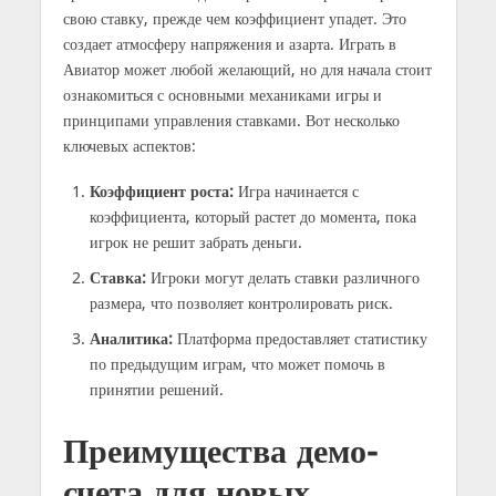
свою ставку, прежде чем коэффициент упадет. Это
создает атмосферу напряжения и азарта. Играть в
Авиатор может любой желающий, но для начала стоит
ознакомиться с основными механиками игры и
принципами управления ставками. Вот несколько
ключевых аспектов:
Коэффициент роста:
Игра начинается с
коэффициента, который растет до момента, пока
игрок не решит забрать деньги.
Ставка:
Игроки могут делать ставки различного
размера, что позволяет контролировать риск.
Аналитика:
Платформа предоставляет статистику
по предыдущим играм, что может помочь в
принятии решений.
Преимущества демо-
счета для новых