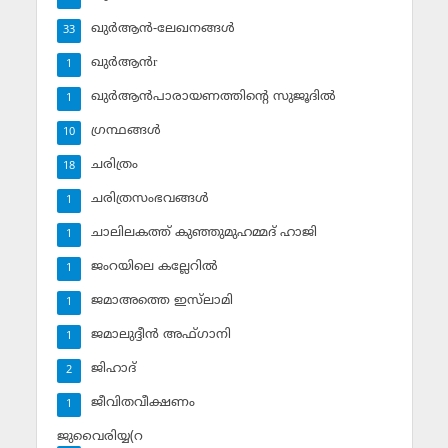
ഖുര്‍ആന്‍-ലേഖനങ്ങള്‍
33
ഖുര്‍ആന്‍r
1
ഖുര്‍ആന്‍പാരായണത്തിന്റെ സുജൂദില്‍
1
ഗ്രന്ഥങ്ങള്‍
10
ചരിത്രം
18
ചരിത്രസംഭവങ്ങള്‍
1
ചാലിലകത്ത് കുഞ്ഞുമുഹമ്മദ് ഹാജി
1
ജംറയിലെ കല്ലേറില്‍
1
ജമാഅത്തെ ഇസ്‌ലാമി
1
ജമാലുദ്ദീന്‍ അഫ്ഗാനി
1
ജിഹാദ്‌
2
ജീവിതവീക്ഷണം
1
ജുവൈരിയ്യ(റ