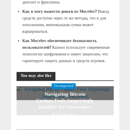
депозит и фриспины.
Как я могу вывести деньги из Мостбет?
Вывод
средств доступен через те же методы, что и для
пополнения, минимальная сумма может
варьироваться.
Как Мостбет обеспечивает безопасность
пользователей?
Казино использует современные
технологии шифрования и имеет лицензию, что
гарантирует защиту данных и средств игроков.
You may also like
Uncategorized
Navigating Bitcoin
Casinos Feels Surprisingly
Intuitive for Newcomers
3 weeks ago