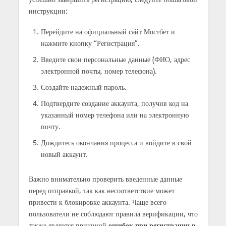
успешно завершить регистрацию, следуйте пошаговой
инструкции:
Перейдите на официальный сайт Мостбет и
нажмите кнопку “Регистрация”.
Введите свои персональные данные (ФИО, адрес
электронной почты, номер телефона).
Создайте надежный пароль.
Подтвердите создание аккаунта, получив код на
указанный номер телефона или на электронную
почту.
Дождитесь окончания процесса и войдите в свой
новый аккаунт.
Важно внимательно проверить введенные данные
перед отправкой, так как несоответствие может
привести к блокировке аккаунта. Чаще всего
пользователи не соблюдают правила верификации, что