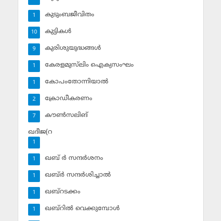
കുടുംബജീവിതം
1
കുട്ടികള്‍
10
കുരിശുയുദ്ധങ്ങള്‍
9
കേരളമുസ്‌ലിം ഐക്യസംഘം
1
കോപംതോന്നിയാല്‍
1
ക്രോഡീകരണം
2
കൗണ്‍സലിങ്‌
7
ഖദീജ(റ
1
ഖബ് ര്‍ സന്ദര്‍ശനം
1
ഖബ്ര്‍ സന്ദര്‍ശിച്ചാല്‍
1
ഖബ്‌റടക്കം
1
ഖബ്‌റില്‍ വെക്കുമ്പോള്‍
1