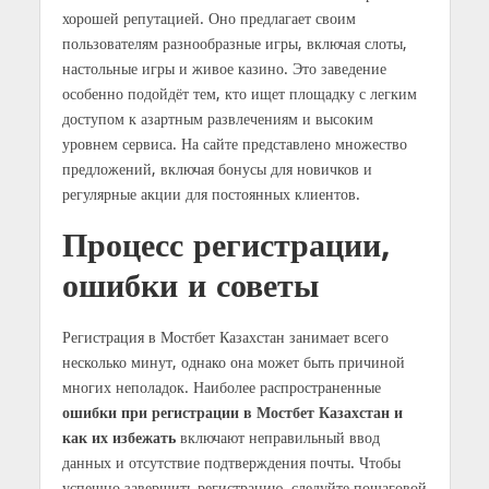
хорошей репутацией. Оно предлагает своим
пользователям разнообразные игры, включая слоты,
настольные игры и живое казино. Это заведение
особенно подойдёт тем, кто ищет площадку с легким
доступом к азартным развлечениям и высоким
уровнем сервиса. На сайте представлено множество
предложений, включая бонусы для новичков и
регулярные акции для постоянных клиентов.
Процесс регистрации,
ошибки и советы
Регистрация в Мостбет Казахстан занимает всего
несколько минут, однако она может быть причиной
многих неполадок. Наиболее распространенные
ошибки при регистрации в Мостбет Казахстан и
как их избежать
включают неправильный ввод
данных и отсутствие подтверждения почты. Чтобы