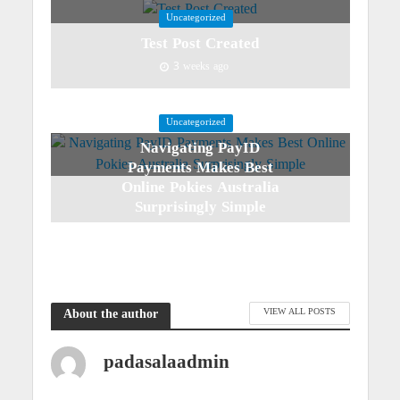
Uncategorized
Test Post Created
3 weeks ago
Uncategorized
Navigating PayID
Payments Makes Best
Online Pokies Australia
Surprisingly Simple
3 weeks ago
VIEW ALL POSTS
About the author
padasalaadmin