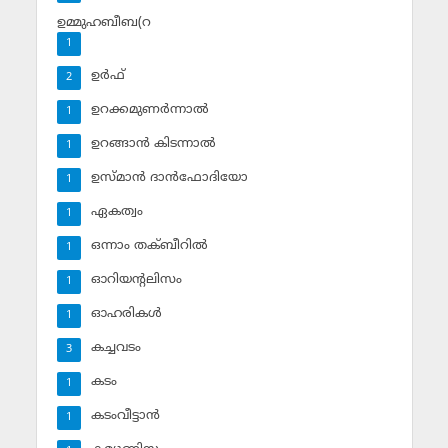
ഉമ്മുഹബീബ(റ
1
ഉര്‍ഫ്
2
ഉറക്കമുണര്‍ന്നാല്‍
1
ഉറങ്ങാന്‍ കിടന്നാല്‍
1
ഉസ്മാന്‍ ദാന്‍ഫോദിയോ
1
ഏകത്വം
1
ഒന്നാം തക്ബീറില്‍
1
ഓറിയന്റലിസം
1
ഓഹരികള്‍
1
കച്ചവടം
3
കടം
1
കടംവീട്ടാന്‍
1