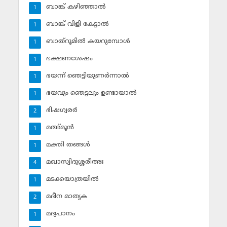
ബാങ്ക് കഴിഞ്ഞാല്‍
1
ബാങ്ക് വിളി കേട്ടാല്‍
1
ബാത്‌റൂമില്‍ കയറുമ്പോള്‍
1
ഭക്ഷണശേഷം
1
ഭയന്ന് ഞെട്ടിയുണര്‍ന്നാല്‍
1
ഭയവും ഞെട്ടലും ഉണ്ടായാല്‍
1
ഭിഷഗ്വരര്‍
2
മഅ്മൂന്‍
1
മക്തി തങ്ങള്‍
1
മഖാസ്വിദുശ്ശരീഅഃ
4
മടക്കയാത്രയില്‍
1
മദീന മാതൃക
2
മദ്യപാനം
1