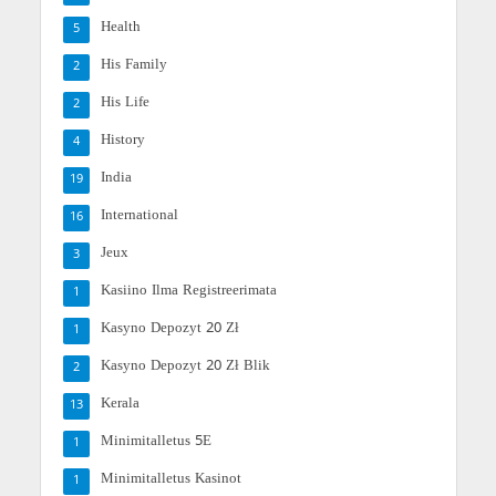
Health
5
His Family
2
His Life
2
History
4
India
19
International
16
Jeux
3
Kasiino Ilma Registreerimata
1
Kasyno Depozyt 20 Zł
1
Kasyno Depozyt 20 Zł Blik
2
Kerala
13
Minimitalletus 5E
1
Minimitalletus Kasinot
1