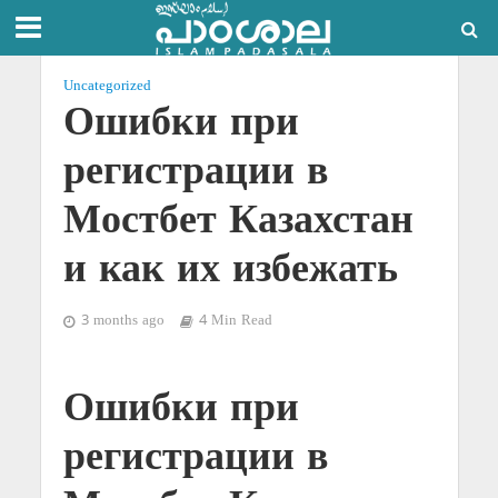
Uncategorized
Ошибки при
регистрации в
Мостбет Казахстан
и как их избежать
3 months ago
4 Min Read
Ошибки при
регистрации в