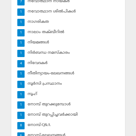
നവോത്ഥാന നായകര്‍
7
നവോത്ഥാന ശില്‍പികള്‍
1
നാഗരികത
1
നാലാം തക്ബീറില്‍
1
നിയമങ്ങള്‍
1
നിര്‍ബന്ധ നമസ്‌കാരം
1
നിവേദകര്‍
4
നീതിന്യായം-ലേഖനങ്ങള്‍
1
നൂര്‍സി പ്രസ്ഥാനം
1
നൂഹ്‌
1
നോമ്പ് തുറക്കുമ്പോള്‍
1
നോമ്പ് തുറപ്പിച്ചവര്‍ക്കായി
1
നോമ്പ്-Q&A
8
നോമ്പ്-ലേഖനങ്ങള്‍
6