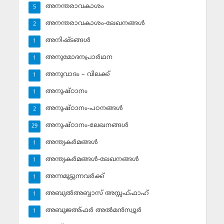
അനന്തരാവകാശം
5
അനന്തരാവകാശം-ലേഖനങ്ങള്‍
2
അനിഷ്ടങ്ങള്‍
1
അനുമോദനപ്രാര്‍ഥന
1
അനുവാദം – വിലക്ക്‌
1
അനുഷ്ഠാനം
1
അനുഷ്ഠാനം-പഠനങ്ങള്‍
2
അനുഷ്ഠാനം-ലേഖനങ്ങള്‍
29
അന്ത്യകര്‍മങ്ങള്‍
1
അന്ത്യകര്‍മങ്ങള്‍-ലേഖനങ്ങള്‍
1
അന്നമൂട്ടുന്നവര്‍ക്ക്
1
അബുല്‍അബ്ബാസ് അസ്സഫ്ഫാഹ്‌
1
അബൂജഅ്ഫര്‍ അല്‍മന്‍സ്വൂര്‍
1