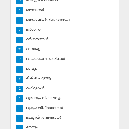
തെറ്റുധാരണകള്‍
5
തൗറാത്ത്
1
ദജ്ജാലില്‍നിന്ന് അഭയം
1
ദര്‍ശനം
2
ദര്‍ശനങ്ങള്‍
1
ദാമ്പത്യം
21
ദായധനാവകാശികള്‍
2
ദാവൂദ്‌
1
ദിക് ര്‍ – ദുആ
6
ദിക്‌റുകള്‍
2
ദുഃഖവും വിഷാദവും
1
ദുസ്സഹജീവിതത്തില്‍
1
ദുസ്സ്വപ്‌നം കണ്ടാല്‍
1
ദൗത്യം
1