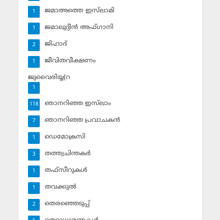
ജമാഅത്തെ ഇസ്‌ലാമി
1
ജമാലുദ്ദീന്‍ അഫ്ഗാനി
1
ജിഹാദ്‌
2
ജീവിതവീക്ഷണം
1
ജുവൈരിയ്യ(റ
1
ഞാനറിഞ്ഞ ഇസ്‌ലാം
118
ഞാനറിഞ്ഞ പ്രവാചകന്‍
7
ഡെമോക്രസി
1
തത്ത്വചിന്തകര്‍
3
തഫ്‌സീറുകള്‍
1
തവക്കുല്‍
1
തെരഞ്ഞെടുപ്പ്
2