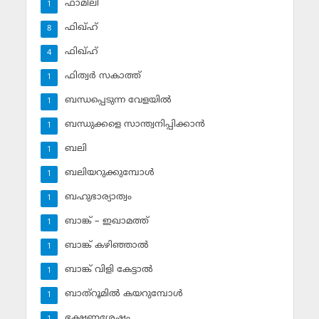
ഫാമിലി
1
ഫിഖ്ഹ്
8
ഫിഖ്ഹ്‌
4
ഫിത്വര്‍ സകാത്ത്‌
1
ബന്ധപ്പെടുന്ന വേളയില്‍
1
ബന്ധുക്കളെ സാന്ത്വനിപ്പിക്കാന്‍
1
ബലി
1
ബലിയറുക്കുമ്പോള്‍
1
ബഹുഭാര്യാത്വം
1
ബാങ്ക് – ഇഖാമത്ത്
1
ബാങ്ക് കഴിഞ്ഞാല്‍
1
ബാങ്ക് വിളി കേട്ടാല്‍
1
ബാത്‌റൂമില്‍ കയറുമ്പോള്‍
1
ഭക്ഷണശേഷം