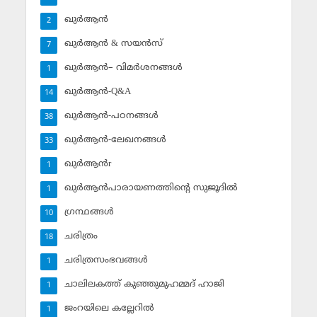
ഖുര്‍ആന്‍
2
ഖുര്‍ആന്‍ & സയന്‍സ്‌
7
ഖുര്‍ആന്‍– വിമര്‍ശനങ്ങള്‍
1
ഖുര്‍ആന്‍-Q&A
14
ഖുര്‍ആന്‍-പഠനങ്ങള്‍
38
ഖുര്‍ആന്‍-ലേഖനങ്ങള്‍
33
ഖുര്‍ആന്‍r
1
ഖുര്‍ആന്‍പാരായണത്തിന്റെ സുജൂദില്‍
1
ഗ്രന്ഥങ്ങള്‍
10
ചരിത്രം
18
ചരിത്രസംഭവങ്ങള്‍
1
ചാലിലകത്ത് കുഞ്ഞുമുഹമ്മദ് ഹാജി
1
ജംറയിലെ കല്ലേറില്‍
1