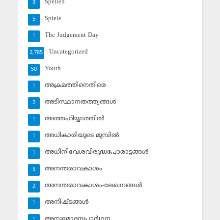
Spellen
3
Spiele
5
The Judgement Day
1
Uncategorized
2,785
Youth
50
അക്രമത്തിനെതിരെ
1
അടിസ്ഥാനതത്ത്വങ്ങള്‍
2
അത്തഹിയ്യാത്തില്‍
1
അധികാരിയുടെ മുമ്പില്‍
1
അധിനിവേശവിരുദ്ധപോരാട്ടങ്ങള്‍
1
അനന്തരാവകാശം
5
അനന്തരാവകാശം-ലേഖനങ്ങള്‍
2
അനിഷ്ടങ്ങള്‍
1
അനുമോദനപ്രാര്‍ഥന
1