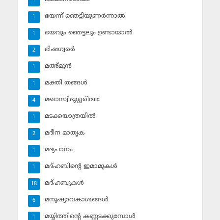
1
ഭയന്ന് ഞെട്ടിയുണര്‍ന്നാല്‍
1
ഭയവും ഞെട്ടലും ഉണ്ടായാല്‍
1
ഭിഷഗ്വരര്‍
2
മഅ്മൂന്‍
1
മക്തി തങ്ങള്‍
1
മഖാസ്വിദുശ്ശരീഅഃ
4
മടക്കയാത്രയില്‍
1
മദീന മാതൃക
2
മദ്യപാനം
1
മദ്ഹബിന്റെ ഇമാമുകള്‍
1
മദ്ഹബുകള്‍
18
മനുഷ്യാവകാശങ്ങള്‍
6
മയ്യിത്തിന്റെ കണ്ണടക്കുമ്പോള്‍
1