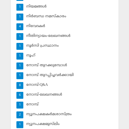
നിയമങ്ങള്‍
1
നിര്‍ബന്ധ നമസ്‌കാരം
1
നിവേദകര്‍
4
നീതിന്യായം-ലേഖനങ്ങള്‍
1
നൂര്‍സി പ്രസ്ഥാനം
1
നൂഹ്‌
1
നോമ്പ് തുറക്കുമ്പോള്‍
1
നോമ്പ് തുറപ്പിച്ചവര്‍ക്കായി
1
നോമ്പ്-Q&A
8
നോമ്പ്-ലേഖനങ്ങള്‍
6
നോമ്പ്‌
1
ന്യൂനപക്ഷകര്‍മശാസ്ത്രം
2
ന്യൂനപക്ഷമുസ്‌ലിം
1