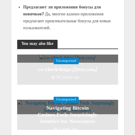
Предлагают ли приложения бонусы для
новичков?
Да, многие казино-приложения
предлагают привлекательные бонусы для новых
пользователей.
You may also like
Uncategorized
cw-check-https://test.com/
56 minutes ago
Uncategorized
Navigating Bitcoin
Casinos Feels Surprisingly
Intuitive for Newcomers
3 weeks ago