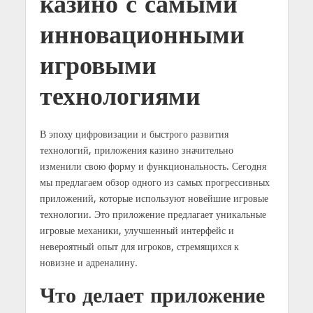
казино с самыми
инновационными
игровыми
технологиями
В эпоху цифровизации и быстрого развития
технологий, приложения казино значительно
изменили свою форму и функциональность. Сегодня
мы предлагаем обзор одного из самых прогрессивных
приложений, которые используют новейшие игровые
технологии. Это приложение предлагает уникальные
игровые механики, улучшенный интерфейс и
невероятный опыт для игроков, стремящихся к
новизне и адреналину.
Что делает приложение