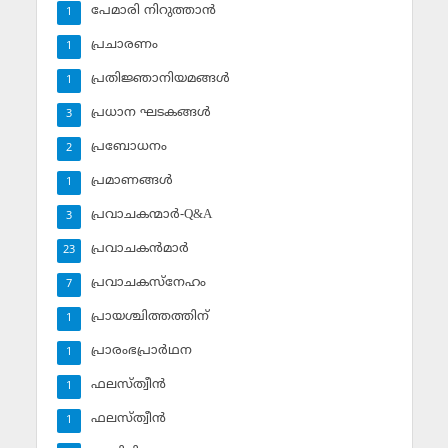
പേമാരി നിറുത്താന്‍
1
പ്രചാരണം
1
പ്രതിജ്ഞാനിയമങ്ങള്‍
1
പ്രധാന ഘടകങ്ങള്‍
3
പ്രബോധനം
2
പ്രമാണങ്ങള്‍
1
പ്രവാചകന്മാര്‍-Q&A
3
പ്രവാചകന്‍മാര്‍
23
പ്രവാചകസ്‌നേഹം
7
പ്രായശ്ചിത്തത്തിന്
1
പ്രാരംഭപ്രാര്‍ഥന
1
ഫലസ്ത്വീൻ
1
ഫലസ്ത്വീൻ
1