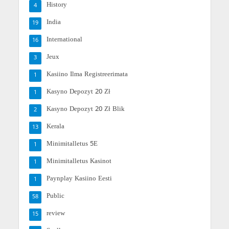
History
4
India
19
International
16
Jeux
3
Kasiino Ilma Registreerimata
1
Kasyno Depozyt 20 Zł
1
Kasyno Depozyt 20 Zł Blik
2
Kerala
13
Minimitalletus 5E
1
Minimitalletus Kasinot
1
Paynplay Kasiino Eesti
1
Public
58
review
15