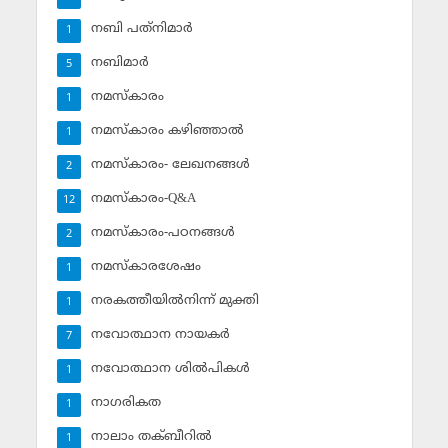
നബി പത്‌നിമാര്‍
1
നബിമാര്‍
5
നമസ്‌കാരം
1
നമസ്‌കാരം കഴിഞ്ഞാല്‍
1
നമസ്‌കാരം- ലേഖനങ്ങള്‍
2
നമസ്‌കാരം-Q&A
12
നമസ്‌കാരം-പഠനങ്ങള്‍
2
നമസ്‌കാരശേഷം
1
നരകത്തീയില്‍നിന്ന് മുക്തി
1
നവോത്ഥാന നായകര്‍
7
നവോത്ഥാന ശില്‍പികള്‍
1
നാഗരികത
1
നാലാം തക്ബീറില്‍
1