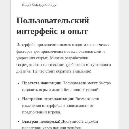
ищет быструю игру.
Пользовательский
интерфейс и опыт
Интерфейс приложения является одним из ключевых
факторов для привлечения новых пользователей и
удержания старых. Многие разработчики
сосредоточены на создании удобного и интуитивного
дизайна. На что стоит обратить внимание:
Простота навигации:
Пользователи могут быстро
находить игры и акции без лишних усилий.
Настройки персонализации:
Возможности
изменения интерфейса в зависимости от
предпочтений игрока.
Быстрая поддержка:
Доступность службы
поддержки через чат или телефон.