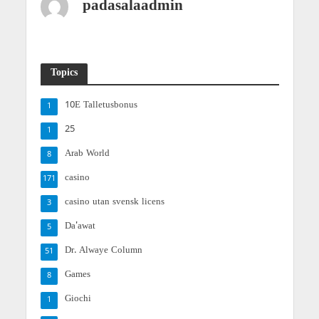
padasalaadmin
Topics
10E Talletusbonus
1
25
1
Arab World
8
casino
171
casino utan svensk licens
3
Da'awat
5
Dr. Alwaye Column
51
Games
8
Giochi
1