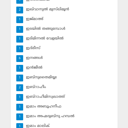
1
ഇഖ്‌വാനുല്‍ മുസ്‌ലിമൂന്‍
2
ഇജ്മാഅ്
1
ഇടയില്‍ തങ്ങുമ്പോള്‍
1
ഇടിമിന്നല്‍ വേളയില്‍
1
ഇദ്‌രീസ്‌
1
ഇനങ്ങള്‍
6
ഇന്‍ജീല്‍
1
ഇബ്‌നുതൈമിയ്യഃ
1
ഇബ്‌റാഹീം
2
ഇബ്‌റാഹീമിസ്വലാത്ത്
1
ഇമാം അബൂഹനീഫ
1
ഇമാം അഹ്മദുബ്‌നു ഹമ്പല്‍
1
ഇമാം മാലിക്
1