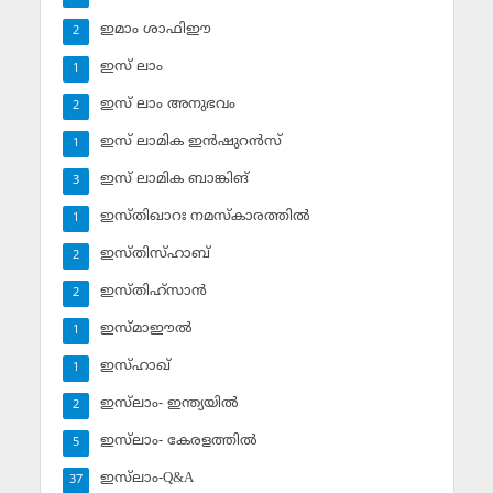
ഇമാം ശാഫിഈ
2
ഇസ് ലാം
1
ഇസ് ലാം അനുഭവം
2
ഇസ് ലാമിക ഇന്‍ഷുറന്‍സ്‌
1
ഇസ് ലാമിക ബാങ്കിങ്‌
3
ഇസ്തിഖാറഃ നമസ്‌കാരത്തില്‍
1
ഇസ്തിസ്ഹാബ്
2
ഇസ്തിഹ്‌സാന്‍
2
ഇസ്മാഈല്‍
1
ഇസ്ഹാഖ്‌
1
ഇസ്‌ലാം- ഇന്ത്യയില്‍
2
ഇസ്‌ലാം- കേരളത്തില്‍
5
ഇസ്‌ലാം-Q&A
37