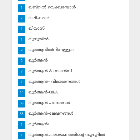
ഖബ്‌റില്‍ വെക്കുമ്പോള്‍
1
ഖലീഫമാര്‍
2
ഖിയാസ്
1
ഖുനൂതില്‍
1
ഖുര്‍ആനില്‍നിന്നുള്ളവ
2
ഖുര്‍ആന്‍
2
ഖുര്‍ആന്‍ & സയന്‍സ്‌
7
ഖുര്‍ആന്‍– വിമര്‍ശനങ്ങള്‍
1
ഖുര്‍ആന്‍-Q&A
14
ഖുര്‍ആന്‍-പഠനങ്ങള്‍
38
ഖുര്‍ആന്‍-ലേഖനങ്ങള്‍
33
ഖുര്‍ആന്‍r
1
ഖുര്‍ആന്‍പാരായണത്തിന്റെ സുജൂദില്‍
1