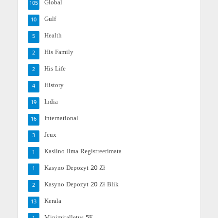
Global
105
Gulf
10
Health
5
His Family
2
His Life
2
History
4
India
19
International
16
Jeux
3
Kasiino Ilma Registreerimata
1
Kasyno Depozyt 20 Zł
1
Kasyno Depozyt 20 Zł Blik
2
Kerala
13
Minimitalletus 5E