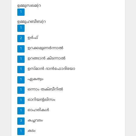
ഉമ്മുസലമ(റ
1
ഉമ്മുഹബീബ(റ
1
ഉര്‍ഫ്
2
ഉറക്കമുണര്‍ന്നാല്‍
1
ഉറങ്ങാന്‍ കിടന്നാല്‍
1
ഉസ്മാന്‍ ദാന്‍ഫോദിയോ
1
ഏകത്വം
1
ഒന്നാം തക്ബീറില്‍
1
ഓറിയന്റലിസം
1
ഓഹരികള്‍
1
കച്ചവടം
3
കടം
1