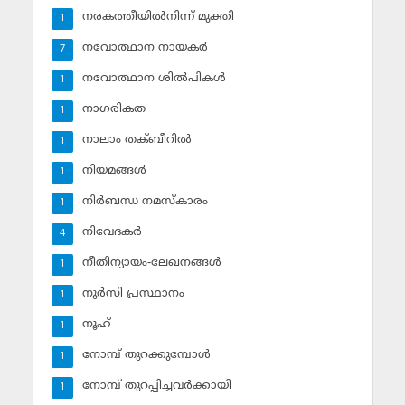
നരകത്തീയില്‍നിന്ന് മുക്തി
1
നവോത്ഥാന നായകര്‍
7
നവോത്ഥാന ശില്‍പികള്‍
1
നാഗരികത
1
നാലാം തക്ബീറില്‍
1
നിയമങ്ങള്‍
1
നിര്‍ബന്ധ നമസ്‌കാരം
1
നിവേദകര്‍
4
നീതിന്യായം-ലേഖനങ്ങള്‍
1
നൂര്‍സി പ്രസ്ഥാനം
1
നൂഹ്‌
1
നോമ്പ് തുറക്കുമ്പോള്‍
1
നോമ്പ് തുറപ്പിച്ചവര്‍ക്കായി
1