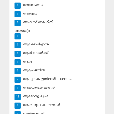
അവതരണം
1
അസ്വബ
1
അഹ് മദ് സര്‍ഹിന്ദി
1
ആഇശ(റ
1
ആക്ഷേപിച്ചാല്‍
1
ആതിഥേയര്‍ക്ക്
1
ആദം
1
ആദ്യപത്തില്‍
1
ആധുനിക ഇസ്‌ലാമിക ലോകം
7
ആയത്തുല്‍ കുര്‍സി
1
ആരോഗ്യം-Q&A
12
ആശ്ചര്യം തോന്നിയാല്‍
1
ഇഅ്തികാഫ്‌