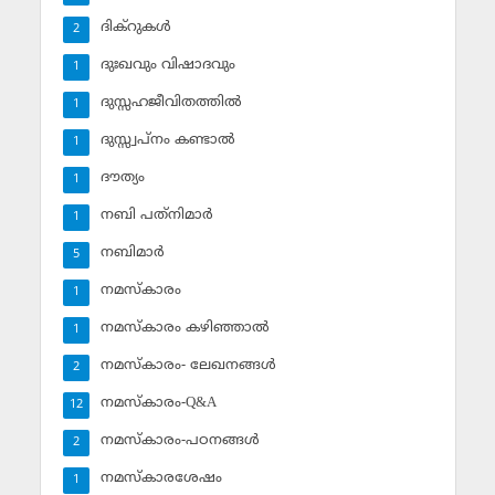
ദിക്‌റുകള്‍
2
ദുഃഖവും വിഷാദവും
1
ദുസ്സഹജീവിതത്തില്‍
1
ദുസ്സ്വപ്‌നം കണ്ടാല്‍
1
ദൗത്യം
1
നബി പത്‌നിമാര്‍
1
നബിമാര്‍
5
നമസ്‌കാരം
1
നമസ്‌കാരം കഴിഞ്ഞാല്‍
1
നമസ്‌കാരം- ലേഖനങ്ങള്‍
2
നമസ്‌കാരം-Q&A
12
നമസ്‌കാരം-പഠനങ്ങള്‍
2
നമസ്‌കാരശേഷം
1