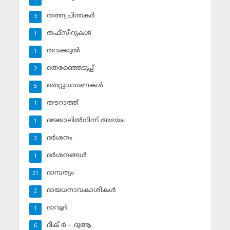
തത്ത്വചിന്തകര്‍
3
തഫ്‌സീറുകള്‍
1
തവക്കുല്‍
1
തെരഞ്ഞെടുപ്പ്
2
തെറ്റുധാരണകള്‍
5
തൗറാത്ത്
1
ദജ്ജാലില്‍നിന്ന് അഭയം
1
ദര്‍ശനം
2
ദര്‍ശനങ്ങള്‍
1
ദാമ്പത്യം
21
ദായധനാവകാശികള്‍
2
ദാവൂദ്‌
1
ദിക് ര്‍ – ദുആ
6