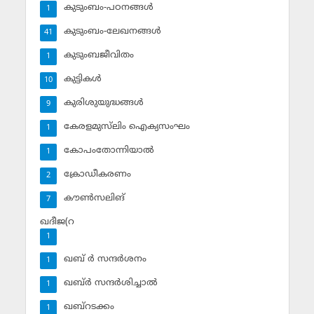
കുടുംബം-പഠനങ്ങള്‍
1
കുടുംബം-ലേഖനങ്ങള്‍
41
കുടുംബജീവിതം
1
കുട്ടികള്‍
10
കുരിശുയുദ്ധങ്ങള്‍
9
കേരളമുസ്‌ലിം ഐക്യസംഘം
1
കോപംതോന്നിയാല്‍
1
ക്രോഡീകരണം
2
കൗണ്‍സലിങ്‌
7
ഖദീജ(റ
1
ഖബ് ര്‍ സന്ദര്‍ശനം
1
ഖബ്ര്‍ സന്ദര്‍ശിച്ചാല്‍
1
ഖബ്‌റടക്കം
1