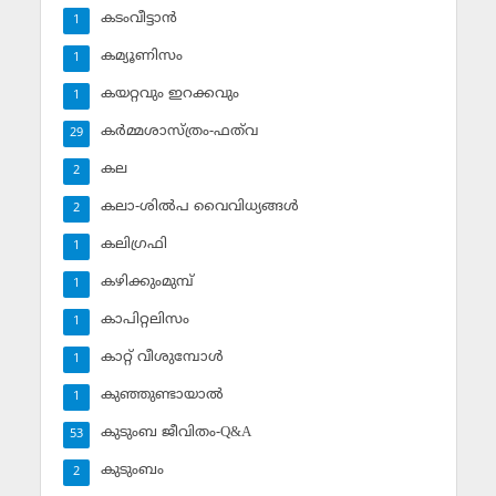
കടംവീട്ടാന്‍
1
കമ്യൂണിസം
1
കയറ്റവും ഇറക്കവും
1
കര്‍മ്മശാസ്ത്രം-ഫത്‌വ
29
കല
2
കലാ-ശില്‍പ വൈവിധ്യങ്ങള്‍
2
കലിഗ്രഫി
1
കഴിക്കുംമുമ്പ്
1
കാപിറ്റലിസം
1
കാറ്റ് വീശുമ്പോള്‍
1
കുഞ്ഞുണ്ടായാല്‍
1
കുടുംബ ജീവിതം-Q&A
53
കുടുംബം
2