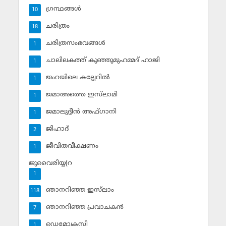
ഗ്രന്ഥങ്ങള്‍
10
ചരിത്രം
18
ചരിത്രസംഭവങ്ങള്‍
1
ചാലിലകത്ത് കുഞ്ഞുമുഹമ്മദ് ഹാജി
1
ജംറയിലെ കല്ലേറില്‍
1
ജമാഅത്തെ ഇസ്‌ലാമി
1
ജമാലുദ്ദീന്‍ അഫ്ഗാനി
1
ജിഹാദ്‌
2
ജീവിതവീക്ഷണം
1
ജുവൈരിയ്യ(റ
1
ഞാനറിഞ്ഞ ഇസ്‌ലാം
118
ഞാനറിഞ്ഞ പ്രവാചകന്‍
7
ഡെമോക്രസി
1