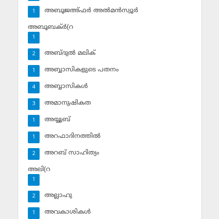
അബൂജഅ്ഫര്‍ അല്‍മന്‍സ്വൂര്‍
1
അബൂബക്ര്‍(റ
1
അബ്ദുല്‍ മലിക്‌
2
അബ്ബാസികളുടെ പതനം
1
അബ്ബാസികള്‍
4
അമാനുഷികത
3
അയ്യൂബ്‌
1
അറഫാദിനത്തില്‍
1
അറബ് സാഹിത്യം
2
അലി(റ
1
അല്ലാഹു
2
അവകാശികള്‍
1