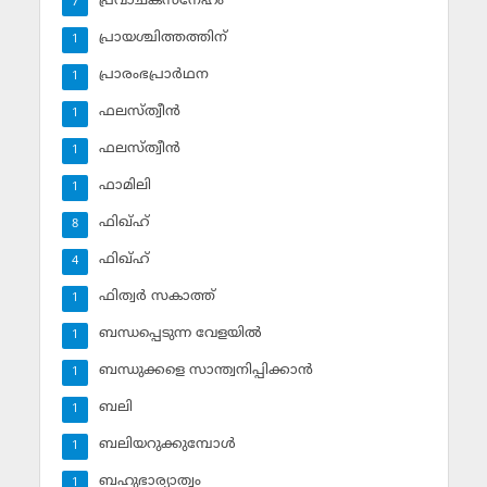
പ്രവാചകസ്‌നേഹം
7
പ്രായശ്ചിത്തത്തിന്
1
പ്രാരംഭപ്രാര്‍ഥന
1
ഫലസ്ത്വീൻ
1
ഫലസ്ത്വീൻ
1
ഫാമിലി
1
ഫിഖ്ഹ്
8
ഫിഖ്ഹ്‌
4
ഫിത്വര്‍ സകാത്ത്‌
1
ബന്ധപ്പെടുന്ന വേളയില്‍
1
ബന്ധുക്കളെ സാന്ത്വനിപ്പിക്കാന്‍
1
ബലി
1
ബലിയറുക്കുമ്പോള്‍
1
ബഹുഭാര്യാത്വം
1