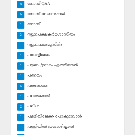
നോമ്പ്-Q&A
8
നോമ്പ്-ലേഖനങ്ങള്‍
6
നോമ്പ്‌
1
ന്യൂനപക്ഷകര്‍മശാസ്ത്രം
2
ന്യൂനപക്ഷമുസ്‌ലിം
1
പങ്കാളിത്തം
1
പട്ടണം/ഗ്രാമം എത്തിയാല്‍
1
പണയം
1
പരലോകം
6
പറയേണ്ടത്
1
പലിശ
2
പള്ളിയിലേക്ക് പോകുമ്പോള്‍
1
പള്ളിയില്‍ പ്രവേശിച്ചാല്‍
1