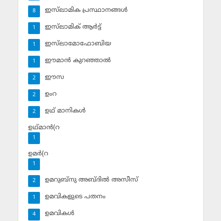
ഇസ്‌ലാമിക പ്രസ്ഥാനങ്ങള്‍
8
ഇസ്‌ലാമിക് ആര്‍ട്ട്
1
ഇസ്‌ലാമോഫോബിയ
1
ഈമാന്‍ കുറഞ്ഞാല്‍
1
ഈസ
2
ഉംറ
2
ഉഥ് മാനികള്‍
2
ഉഥ്മാന്‍(റ
1
ഉമര്‍(റ
1
ഉമറുബ്‌നു അബ്ദില്‍ അസീസ്‌
2
ഉമവികളുടെ പതനം
1
ഉമവികള്‍
4