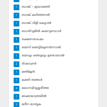
ബാങ്ക് – ഇഖാമത്ത്
1
ബാങ്ക് കഴിഞ്ഞാല്‍
1
ബാങ്ക് വിളി കേട്ടാല്‍
1
ബാത്‌റൂമില്‍ കയറുമ്പോള്‍
1
ഭക്ഷണശേഷം
1
ഭയന്ന് ഞെട്ടിയുണര്‍ന്നാല്‍
1
ഭയവും ഞെട്ടലും ഉണ്ടായാല്‍
1
ഭിഷഗ്വരര്‍
2
മഅ്മൂന്‍
1
മക്തി തങ്ങള്‍
1
മഖാസ്വിദുശ്ശരീഅഃ
4
മടക്കയാത്രയില്‍
1
മദീന മാതൃക
2