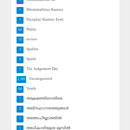
1
Minimitalletus Kasinot
1
Paynplay Kasiino Eesti
1
Public
60
review
15
Spellen
3
Spiele
5
The Judgement Day
1
Uncategorized
2,785
Youth
50
അക്രമത്തിനെതിരെ
1
അടിസ്ഥാനതത്ത്വങ്ങള്‍
2
അത്തഹിയ്യാത്തില്‍
1
അധികാരിയുടെ മുമ്പില്‍
1