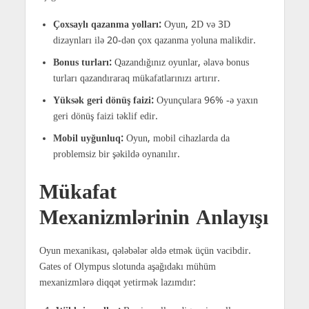
Çoxsaylı qazanma yolları:
Oyun, 2D və 3D
dizaynları ilə 20-dən çox qazanma yoluna malikdir.
Bonus turları:
Qazandığınız oyunlar, əlavə bonus
turları qazandıraraq mükafatlarınızı artırır.
Yüksək geri dönüş faizi:
Oyunçulara 96% -ə yaxın
geri dönüş faizi təklif edir.
Mobil uyğunluq:
Oyun, mobil cihazlarda da
problemsiz bir şəkildə oynanılır.
Mükafat
Mexanizmlərinin Anlayışı
Oyun mexanikası, qələbələr əldə etmək üçün vacibdir.
Gates of Olympus slotunda aşağıdakı mühüm
mexanizmlərə diqqət yetirmək lazımdır: