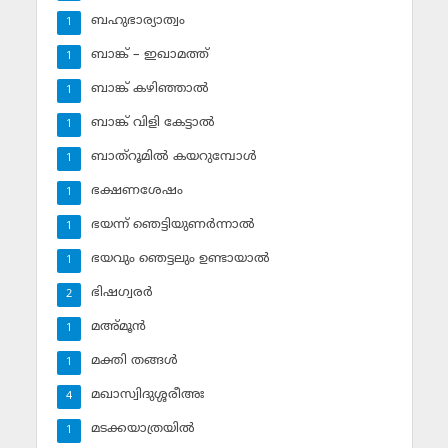
ബഹുഭാര്യാത്വം
1
ബാങ്ക് – ഇഖാമത്ത്
1
ബാങ്ക് കഴിഞ്ഞാല്‍
1
ബാങ്ക് വിളി കേട്ടാല്‍
1
ബാത്‌റൂമില്‍ കയറുമ്പോള്‍
1
ഭക്ഷണശേഷം
1
ഭയന്ന് ഞെട്ടിയുണര്‍ന്നാല്‍
1
ഭയവും ഞെട്ടലും ഉണ്ടായാല്‍
1
ഭിഷഗ്വരര്‍
2
മഅ്മൂന്‍
1
മക്തി തങ്ങള്‍
1
മഖാസ്വിദുശ്ശരീഅഃ
4
മടക്കയാത്രയില്‍
1