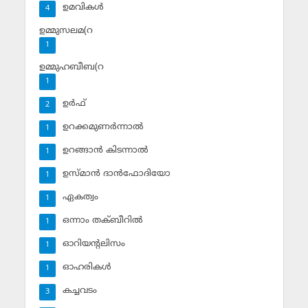
ഉമവികള്‍
4
ഉമ്മുസലമ(റ
1
ഉമ്മുഹബീബ(റ
1
ഉര്‍ഫ്
2
ഉറക്കമുണര്‍ന്നാല്‍
1
ഉറങ്ങാന്‍ കിടന്നാല്‍
1
ഉസ്മാന്‍ ദാന്‍ഫോദിയോ
1
ഏകത്വം
1
ഒന്നാം തക്ബീറില്‍
1
ഓറിയന്റലിസം
1
ഓഹരികള്‍
1
കച്ചവടം
3