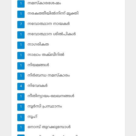
നമസ്‌കാരശേഷം
1
നരകത്തീയില്‍നിന്ന് മുക്തി
1
നവോത്ഥാന നായകര്‍
7
നവോത്ഥാന ശില്‍പികള്‍
1
നാഗരികത
1
നാലാം തക്ബീറില്‍
1
നിയമങ്ങള്‍
1
നിര്‍ബന്ധ നമസ്‌കാരം
1
നിവേദകര്‍
4
നീതിന്യായം-ലേഖനങ്ങള്‍
1
നൂര്‍സി പ്രസ്ഥാനം
1
നൂഹ്‌
1
നോമ്പ് തുറക്കുമ്പോള്‍
1