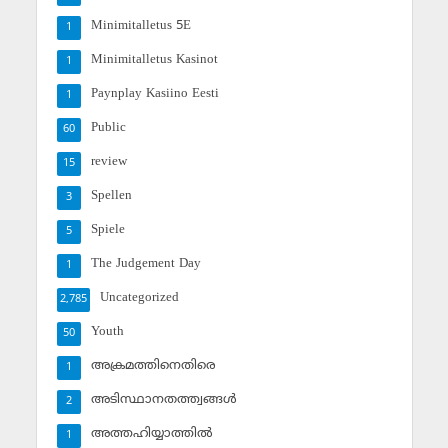
Minimitalletus 5E
1
Minimitalletus Kasinot
1
Paynplay Kasiino Eesti
1
Public
60
review
15
Spellen
3
Spiele
5
The Judgement Day
1
Uncategorized
2,785
Youth
50
അക്രമത്തിനെതിരെ
1
അടിസ്ഥാനതത്ത്വങ്ങള്‍
2
അത്തഹിയ്യാത്തില്‍
1