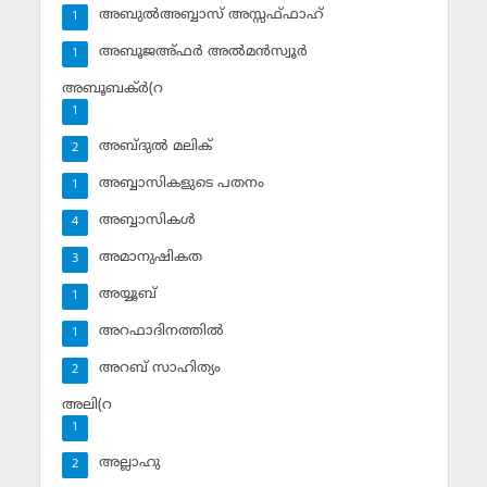
അബുല്‍അബ്ബാസ് അസ്സഫ്ഫാഹ്‌
1
അബൂജഅ്ഫര്‍ അല്‍മന്‍സ്വൂര്‍
1
അബൂബക്ര്‍(റ
1
അബ്ദുല്‍ മലിക്‌
2
അബ്ബാസികളുടെ പതനം
1
അബ്ബാസികള്‍
4
അമാനുഷികത
3
അയ്യൂബ്‌
1
അറഫാദിനത്തില്‍
1
അറബ് സാഹിത്യം
2
അലി(റ
1
അല്ലാഹു
2