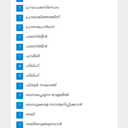
പ്രവാചകസ്‌നേഹം
7
പ്രായശ്ചിത്തത്തിന്
1
പ്രാരംഭപ്രാര്‍ഥന
1
ഫലസ്ത്വീൻ
1
ഫലസ്ത്വീൻ
1
ഫാമിലി
1
ഫിഖ്ഹ്
8
ഫിഖ്ഹ്‌
4
ഫിത്വര്‍ സകാത്ത്‌
1
ബന്ധപ്പെടുന്ന വേളയില്‍
1
ബന്ധുക്കളെ സാന്ത്വനിപ്പിക്കാന്‍
1
ബലി
1
ബലിയറുക്കുമ്പോള്‍
1