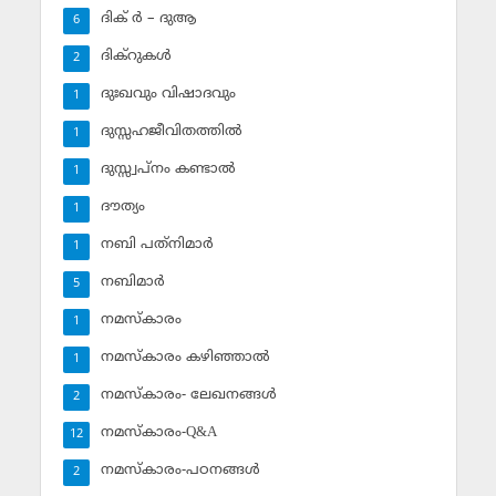
ദിക് ര്‍ – ദുആ
6
ദിക്‌റുകള്‍
2
ദുഃഖവും വിഷാദവും
1
ദുസ്സഹജീവിതത്തില്‍
1
ദുസ്സ്വപ്‌നം കണ്ടാല്‍
1
ദൗത്യം
1
നബി പത്‌നിമാര്‍
1
നബിമാര്‍
5
നമസ്‌കാരം
1
നമസ്‌കാരം കഴിഞ്ഞാല്‍
1
നമസ്‌കാരം- ലേഖനങ്ങള്‍
2
നമസ്‌കാരം-Q&A
12
നമസ്‌കാരം-പഠനങ്ങള്‍
2