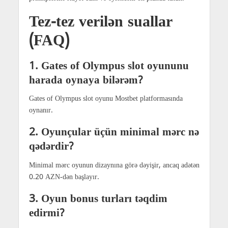
Tez-tez verilən suallar
(FAQ)
1. Gates of Olympus slot oyununu
harada oynaya bilərəm?
Gates of Olympus slot oyunu Mostbet platformasında
oynanır.
2. Oyunçular üçün minimal mərc nə
qədərdir?
Minimal mərc oyunun dizaynına görə dəyişir, ancaq adətən
0.20 AZN-dən başlayır.
3. Oyun bonus turları təqdim
edirmi?