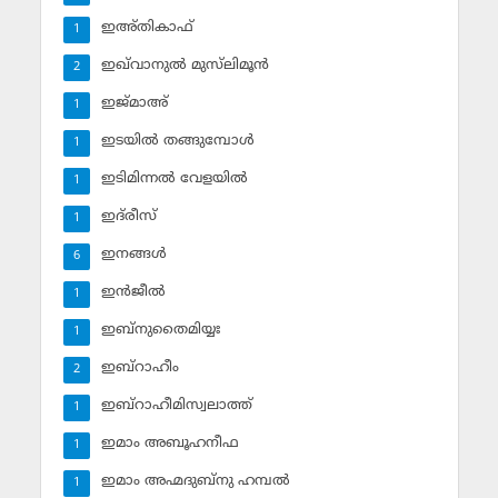
ഇഅ്തികാഫ്‌
1
ഇഖ്‌വാനുല്‍ മുസ്‌ലിമൂന്‍
2
ഇജ്മാഅ്
1
ഇടയില്‍ തങ്ങുമ്പോള്‍
1
ഇടിമിന്നല്‍ വേളയില്‍
1
ഇദ്‌രീസ്‌
1
ഇനങ്ങള്‍
6
ഇന്‍ജീല്‍
1
ഇബ്‌നുതൈമിയ്യഃ
1
ഇബ്‌റാഹീം
2
ഇബ്‌റാഹീമിസ്വലാത്ത്
1
ഇമാം അബൂഹനീഫ
1
ഇമാം അഹ്മദുബ്‌നു ഹമ്പല്‍
1