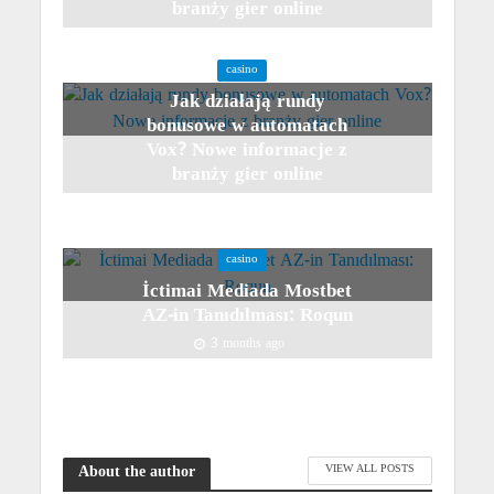
branży gier online
3 months ago
casino
Jak działają rundy
bonusowe w automatach
Vox? Nowe informacje z
branży gier online
3 months ago
casino
İctimai Mediada Mostbet
AZ-in Tanıdılması: Roqun
3 months ago
VIEW ALL POSTS
About the author