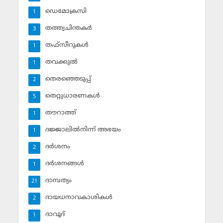
ഡെമോക്രസി
1
തത്ത്വചിന്തകര്‍
3
തഫ്‌സീറുകള്‍
1
തവക്കുല്‍
1
തെരഞ്ഞെടുപ്പ്
2
തെറ്റുധാരണകള്‍
5
തൗറാത്ത്
1
ദജ്ജാലില്‍നിന്ന് അഭയം
1
ദര്‍ശനം
2
ദര്‍ശനങ്ങള്‍
1
ദാമ്പത്യം
21
ദായധനാവകാശികള്‍
2
ദാവൂദ്‌
1