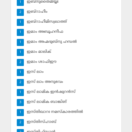
ഇബ്‌നുതൈമിയ്യഃ
1
ഇബ്‌റാഹീം
2
ഇബ്‌റാഹീമിസ്വലാത്ത്
1
ഇമാം അബൂഹനീഫ
1
ഇമാം അഹ്മദുബ്‌നു ഹമ്പല്‍
1
ഇമാം മാലിക്
1
ഇമാം ശാഫിഈ
2
ഇസ് ലാം
1
ഇസ് ലാം അനുഭവം
2
ഇസ് ലാമിക ഇന്‍ഷുറന്‍സ്‌
1
ഇസ് ലാമിക ബാങ്കിങ്‌
3
ഇസ്തിഖാറഃ നമസ്‌കാരത്തില്‍
1
ഇസ്തിസ്ഹാബ്
2
ഇസ്തിഹ്‌സാന്‍