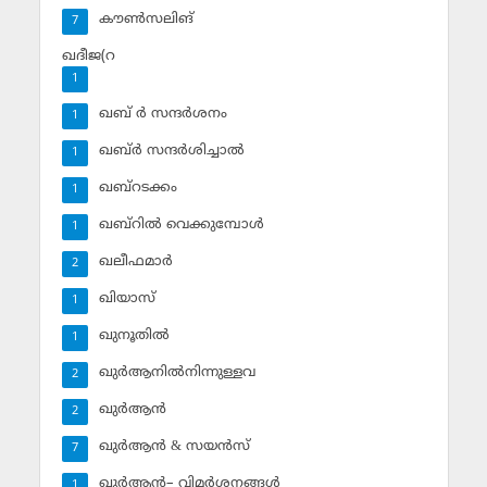
കൗണ്‍സലിങ്‌
7
ഖദീജ(റ
1
ഖബ് ര്‍ സന്ദര്‍ശനം
1
ഖബ്ര്‍ സന്ദര്‍ശിച്ചാല്‍
1
ഖബ്‌റടക്കം
1
ഖബ്‌റില്‍ വെക്കുമ്പോള്‍
1
ഖലീഫമാര്‍
2
ഖിയാസ്
1
ഖുനൂതില്‍
1
ഖുര്‍ആനില്‍നിന്നുള്ളവ
2
ഖുര്‍ആന്‍
2
ഖുര്‍ആന്‍ & സയന്‍സ്‌
7
ഖുര്‍ആന്‍– വിമര്‍ശനങ്ങള്‍
1