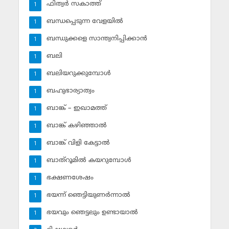
ഫിത്വര്‍ സകാത്ത്‌
1
ബന്ധപ്പെടുന്ന വേളയില്‍
1
ബന്ധുക്കളെ സാന്ത്വനിപ്പിക്കാന്‍
1
ബലി
1
ബലിയറുക്കുമ്പോള്‍
1
ബഹുഭാര്യാത്വം
1
ബാങ്ക് – ഇഖാമത്ത്
1
ബാങ്ക് കഴിഞ്ഞാല്‍
1
ബാങ്ക് വിളി കേട്ടാല്‍
1
ബാത്‌റൂമില്‍ കയറുമ്പോള്‍
1
ഭക്ഷണശേഷം
1
ഭയന്ന് ഞെട്ടിയുണര്‍ന്നാല്‍
1
ഭയവും ഞെട്ടലും ഉണ്ടായാല്‍
1