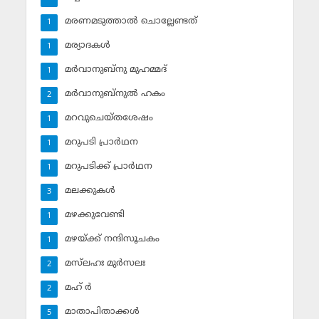
മരണമടുത്താല്‍ ചൊല്ലേണ്ടത്
1
മര്യാദകള്‍
1
മര്‍വാനുബ്‌നു മുഹമ്മദ്
1
മര്‍വാനുബ്‌നുല്‍ ഹകം
2
മറവുചെയ്തശേഷം
1
മറുപടി പ്രാര്‍ഥന
1
മറുപടിക്ക് പ്രാര്‍ഥന
1
മലക്കുകള്‍
3
മഴക്കുവേണ്ടി
1
മഴയ്ക്ക് നന്ദിസൂചകം
1
മസ്‌ലഹഃ മുര്‍സലഃ
2
മഹ് ര്‍
2
മാതാപിതാക്കള്‍
5