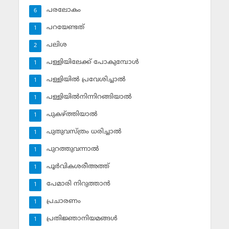
പരലോകം
6
പറയേണ്ടത്
1
പലിശ
2
പള്ളിയിലേക്ക് പോകുമ്പോള്‍
1
പള്ളിയില്‍ പ്രവേശിച്ചാല്‍
1
പള്ളിയില്‍നിന്നിറങ്ങിയാല്‍
1
പുകഴ്ത്തിയാല്‍
1
പുതുവസ്ത്രം ധരിച്ചാല്‍
1
പുറത്തുവന്നാല്‍
1
പൂര്‍വികശരീഅത്ത്
1
പേമാരി നിറുത്താന്‍
1
പ്രചാരണം
1
പ്രതിജ്ഞാനിയമങ്ങള്‍
1