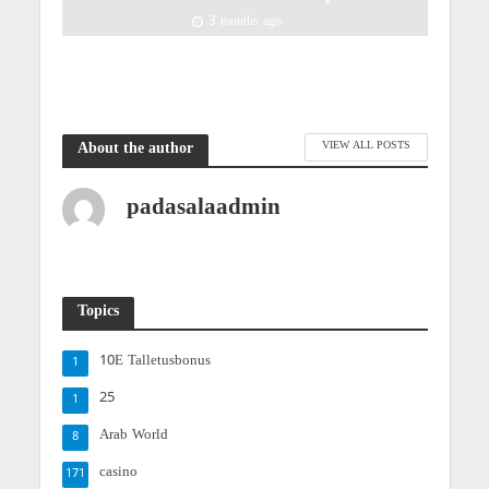
3 months ago
VIEW ALL POSTS
About the author
padasalaadmin
Topics
10E Talletusbonus
1
25
1
Arab World
8
casino
171