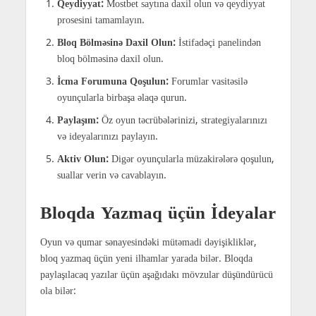
Qeydiyyat:
Mostbet saytına daxil olun və qeydiyyat
prosesini tamamlayın.
Bloq Bölməsinə Daxil Olun:
İstifadəçi panelindən
bloq bölməsinə daxil olun.
İcma Forumuna Qoşulun:
Forumlar vasitəsilə
oyunçularla birbaşa əlaqə qurun.
Paylaşım:
Öz oyun təcrübələrinizi, strategiyalarınızı
və ideyalarınızı paylayın.
Aktiv Olun:
Digər oyunçularla müzakirələrə qoşulun,
suallar verin və cavablayın.
Bloqda Yazmaq üçün İdeyalar
Oyun və qumar sənayesindəki mütəmadi dəyişikliklər,
bloq yazmaq üçün yeni ilhamlar yarada bilər. Bloqda
paylaşılacaq yazılar üçün aşağıdakı mövzular düşündürücü
ola bilər: