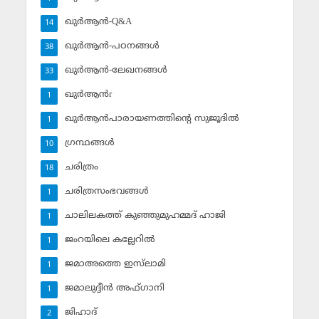
ഖുര്‍ആന്‍-Q&A
14
ഖുര്‍ആന്‍-പഠനങ്ങള്‍
38
ഖുര്‍ആന്‍-ലേഖനങ്ങള്‍
33
ഖുര്‍ആന്‍r
1
ഖുര്‍ആന്‍പാരായണത്തിന്റെ സുജൂദില്‍
1
ഗ്രന്ഥങ്ങള്‍
10
ചരിത്രം
18
ചരിത്രസംഭവങ്ങള്‍
1
ചാലിലകത്ത് കുഞ്ഞുമുഹമ്മദ് ഹാജി
1
ജംറയിലെ കല്ലേറില്‍
1
ജമാഅത്തെ ഇസ്‌ലാമി
1
ജമാലുദ്ദീന്‍ അഫ്ഗാനി
1
ജിഹാദ്‌
2