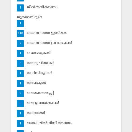
ജീവിതവീക്ഷണം
1
ജുവൈരിയ്യ(റ
1
ഞാനറിഞ്ഞ ഇസ്‌ലാം
118
ഞാനറിഞ്ഞ പ്രവാചകന്‍
7
ഡെമോക്രസി
1
തത്ത്വചിന്തകര്‍
3
തഫ്‌സീറുകള്‍
1
തവക്കുല്‍
1
തെരഞ്ഞെടുപ്പ്
2
തെറ്റുധാരണകള്‍
5
തൗറാത്ത്
1
ദജ്ജാലില്‍നിന്ന് അഭയം
1