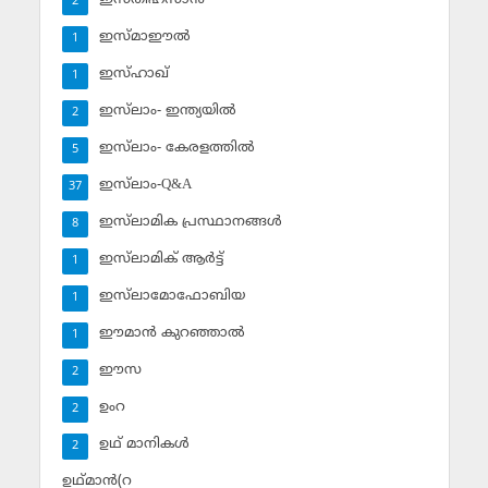
2
ഇസ്മാഈല്‍
1
ഇസ്ഹാഖ്‌
1
ഇസ്‌ലാം- ഇന്ത്യയില്‍
2
ഇസ്‌ലാം- കേരളത്തില്‍
5
ഇസ്‌ലാം-Q&A
37
ഇസ്‌ലാമിക പ്രസ്ഥാനങ്ങള്‍
8
ഇസ്‌ലാമിക് ആര്‍ട്ട്
1
ഇസ്‌ലാമോഫോബിയ
1
ഈമാന്‍ കുറഞ്ഞാല്‍
1
ഈസ
2
ഉംറ
2
ഉഥ് മാനികള്‍
2
ഉഥ്മാന്‍(റ