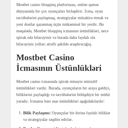
Mostbet casino bloqqinq platforması, online qumar
dünyasında bir çox oyunçuları birləşdirir. İcma, oyun
təcrübələrini paylaşmaq, strategiyalar müzakirə etmək və
yeni dostlar qazanmaq üçün mükəmməl bir yerdir. Bu
məqalədə, Mostbet bloqqinq icmasının üstünlükləri, necə
iştirak edə biləcəyiniz və burada daha faydalı ola
biləcəyiniz yolları ətraflı şəkildə araşdıracağıq.
Mostbet Casino
İcmasının Üstünlükləri
Mostbet casino icmasında iştirak etməyin müxtəlif
üstünlükləri vardır. Burada, oyunçuların bir araya gəldiyi,
biliklərini paylaşdığı və təcrübələrini bölüşdüyü bir mühit
yaradır. İcmanın bəzi əsas üstünlükləri aşağıdakılardır:
Bilik Paylaşımı:
Oyunçular bir-birinə faydalı biliklər
və strategiyalar təqdim edirlər.