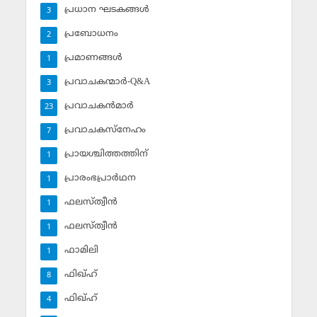
പ്രധാന ഘടകങ്ങള്‍
3
പ്രബോധനം
2
പ്രമാണങ്ങള്‍
1
പ്രവാചകന്മാര്‍-Q&A
3
പ്രവാചകന്‍മാര്‍
23
പ്രവാചകസ്‌നേഹം
7
പ്രായശ്ചിത്തത്തിന്
1
പ്രാരംഭപ്രാര്‍ഥന
1
ഫലസ്ത്വീൻ
1
ഫലസ്ത്വീൻ
1
ഫാമിലി
1
ഫിഖ്ഹ്
8
ഫിഖ്ഹ്‌
4