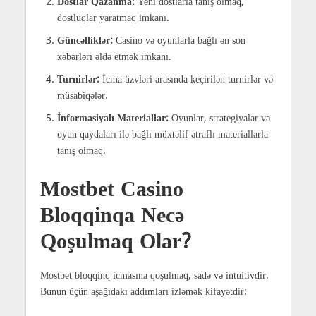
Dostlar Qazanma:
Yeni dostlarla tanış olmaq,
dostluqlar yaratmaq imkanı.
Güncəlliklər:
Casino və oyunlarla bağlı ən son
xəbərləri əldə etmək imkanı.
Turnirlər:
İcma üzvləri arasında keçirilən turnirlər və
müsabiqələr.
İnformasiyalı Materiallar:
Oyunlar, strategiyalar və
oyun qaydaları ilə bağlı müxtəlif ətraflı materiallarla
tanış olmaq.
Mostbet Casino
Bloqqinqa Necə
Qoşulmaq Olar?
Mostbet bloqqinq icmasına qoşulmaq, sadə və intuitivdir.
Bunun üçün aşağıdakı addımları izləmək kifayətdir: