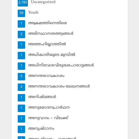
Uncategorized
2,785
Youth
50
അക്രമത്തിനെതിരെ
1
അടിസ്ഥാനതത്ത്വങ്ങള്‍
2
അത്തഹിയ്യാത്തില്‍
1
അധികാരിയുടെ മുമ്പില്‍
1
അധിനിവേശവിരുദ്ധപോരാട്ടങ്ങള്‍
1
അനന്തരാവകാശം
5
അനന്തരാവകാശം-ലേഖനങ്ങള്‍
2
അനിഷ്ടങ്ങള്‍
1
അനുമോദനപ്രാര്‍ഥന
1
അനുവാദം – വിലക്ക്‌
1
അനുഷ്ഠാനം
1