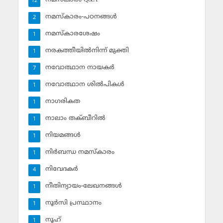
12
നമസ്‌കാരം-പഠനങ്ങള്‍
2
നമസ്‌കാരശേഷം
1
നരകത്തീയില്‍നിന്ന് മുക്തി
1
നവോത്ഥാന നായകര്‍
7
നവോത്ഥാന ശില്‍പികള്‍
1
നാഗരികത
1
നാലാം തക്ബീറില്‍
1
നിയമങ്ങള്‍
1
നിര്‍ബന്ധ നമസ്‌കാരം
1
നിവേദകര്‍
4
നീതിന്യായം-ലേഖനങ്ങള്‍
1
നൂര്‍സി പ്രസ്ഥാനം
1
നൂഹ്‌
1