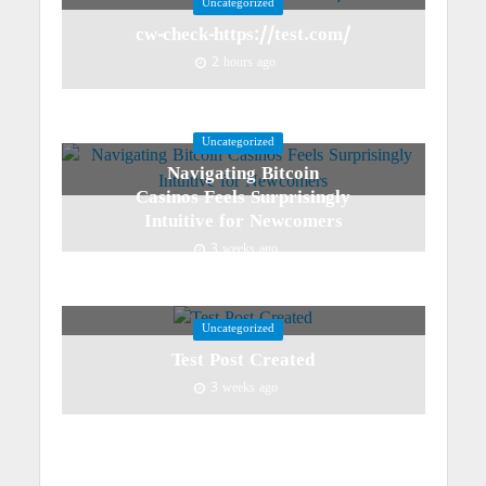
Uncategorized
cw-check-https://test.com/
2 hours ago
Uncategorized
Navigating Bitcoin
Casinos Feels Surprisingly
Intuitive for Newcomers
3 weeks ago
Uncategorized
Test Post Created
3 weeks ago