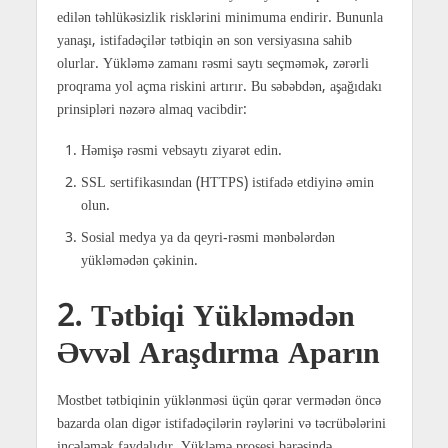
edilən təhlükəsizlik risklərini minimuma endirir. Bununla
yanaşı, istifadəçilər tətbiqin ən son versiyasına sahib
olurlar. Yükləmə zamanı rəsmi saytı seçməmək, zərərli
proqrama yol açma riskini artırır. Bu səbəbdən, aşağıdakı
prinsipləri nəzərə almaq vacibdir:
Həmişə rəsmi vebsaytı ziyarət edin.
SSL sertifikasından (HTTPS) istifadə etdiyinə əmin
olun.
Sosial medya ya da qeyri-rəsmi mənbələrdən
yükləmədən çəkinin.
2. Tətbiqi Yükləmədən
Əvvəl Araşdırma Aparın
Mostbet tətbiqinin yüklənməsi üçün qərar vermədən öncə
bazarda olan digər istifadəçilərin rəylərini və təcrübələrini
incələmək faydalıdır. Yükləmə prosesi barəsində