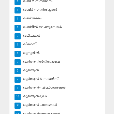
ഖബ് ര്‍ സന്ദര്‍ശനം
1
ഖബ്ര്‍ സന്ദര്‍ശിച്ചാല്‍
1
ഖബ്‌റടക്കം
1
ഖബ്‌റില്‍ വെക്കുമ്പോള്‍
1
ഖലീഫമാര്‍
2
ഖിയാസ്
1
ഖുനൂതില്‍
1
ഖുര്‍ആനില്‍നിന്നുള്ളവ
2
ഖുര്‍ആന്‍
2
ഖുര്‍ആന്‍ & സയന്‍സ്‌
7
ഖുര്‍ആന്‍– വിമര്‍ശനങ്ങള്‍
1
ഖുര്‍ആന്‍-Q&A
14
ഖുര്‍ആന്‍-പഠനങ്ങള്‍
38
ഖുര്‍ആന്‍-ലേഖനങ്ങള്‍