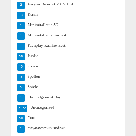
Kasyno Depozyt 20 Zł Blik
2
Kerala
13
Minimitalletus 5E
1
Minimitalletus Kasinot
1
Paynplay Kasiino Eesti
1
Public
58
review
15
Spellen
3
Spiele
5
The Judgement Day
1
Uncategorized
2,785
Youth
50
അക്രമത്തിനെതിരെ
1