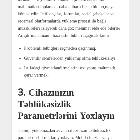
məlumatları toplamaq, daha etibarlı bir tətbiq seçməyə
kömək edir. İstifadəçilər, forumlar, sosial şəbəkələr və
rəqəmsal platformalarda yükləmə prosesi ilə bağlı
müzakirələri izləyərək daha çox məlumat əldə edə bilərlər.
Araşdırma etmənin bəzi üstünlükləri aşağıdakılardır:
Problemli tətbiqləri seçmədən qaçınmaq.
Güvənilir səhifələrdən yükləmiş olma təhlükəsizliyi.
İstifadəçi qiymətləndirmələrini oxuyaraq məlumatlı
qərar vermək.
3. Cihazınızın
Təhlükəsizlik
Parametrlərini Yoxlayın
Tətbiqi yükləməzdən əvvəl, cihazınızın təhlükəsizlik
parametrlərini mütləq yoxlayın. Mobil cihazlar və ya