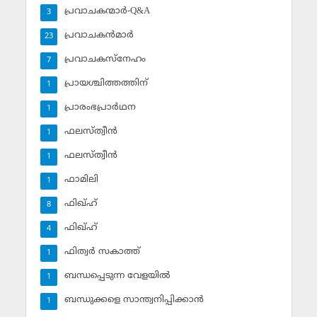
പ്രവാചകന്മാര്‍-Q&A
3
പ്രവാചകന്‍മാര്‍
23
പ്രവാചകസ്‌നേഹം
7
പ്രായശ്ചിത്തത്തിന്
1
പ്രാരംഭപ്രാര്‍ഥന
1
ഫലസ്ത്വീൻ
1
ഫലസ്ത്വീൻ
1
ഫാമിലി
1
ഫിഖ്ഹ്
8
ഫിഖ്ഹ്‌
4
ഫിത്വര്‍ സകാത്ത്‌
1
ബന്ധപ്പെടുന്ന വേളയില്‍
1
ബന്ധുക്കളെ സാന്ത്വനിപ്പിക്കാന്‍
1