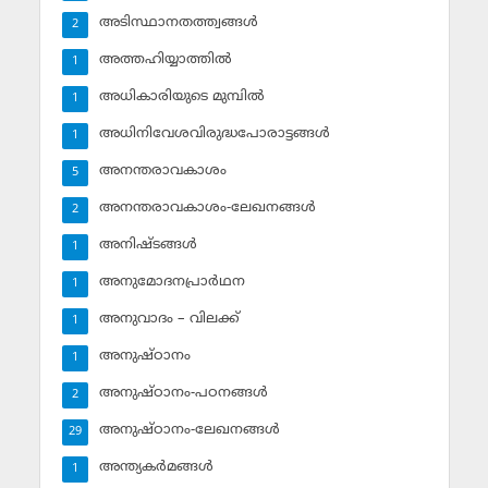
അടിസ്ഥാനതത്ത്വങ്ങള്‍
2
അത്തഹിയ്യാത്തില്‍
1
അധികാരിയുടെ മുമ്പില്‍
1
അധിനിവേശവിരുദ്ധപോരാട്ടങ്ങള്‍
1
അനന്തരാവകാശം
5
അനന്തരാവകാശം-ലേഖനങ്ങള്‍
2
അനിഷ്ടങ്ങള്‍
1
അനുമോദനപ്രാര്‍ഥന
1
അനുവാദം – വിലക്ക്‌
1
അനുഷ്ഠാനം
1
അനുഷ്ഠാനം-പഠനങ്ങള്‍
2
അനുഷ്ഠാനം-ലേഖനങ്ങള്‍
29
അന്ത്യകര്‍മങ്ങള്‍
1