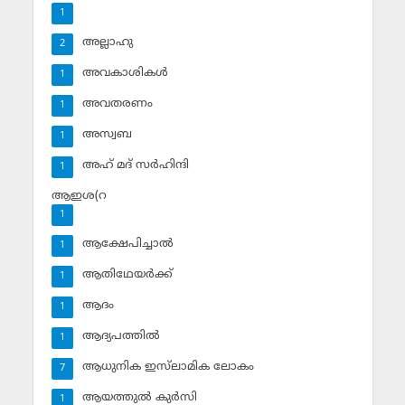
1
അല്ലാഹു
2
അവകാശികള്‍
1
അവതരണം
1
അസ്വബ
1
അഹ് മദ് സര്‍ഹിന്ദി
1
ആഇശ(റ
1
ആക്ഷേപിച്ചാല്‍
1
ആതിഥേയര്‍ക്ക്
1
ആദം
1
ആദ്യപത്തില്‍
1
ആധുനിക ഇസ്‌ലാമിക ലോകം
7
ആയത്തുല്‍ കുര്‍സി
1