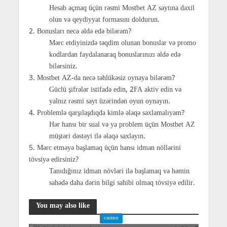
Hesab açmaq üçün rəsmi Mostbet AZ saytına daxil
olun və qeydiyyat formasını doldurun.
2. Bonusları necə əldə edə bilərəm?
Mərc etdiyinizdə təqdim olunan bonuslar və promo
kodlardan faydalanaraq bonuslarınızı əldə edə
bilərsiniz.
3. Mostbet AZ-da necə təhlükəsiz oynaya bilərəm?
Güclü şifrələr istifadə edin, 2FA aktiv edin və
yalnız rəsmi sayt üzərindən oyun oynayın.
4. Problemlə qarşılaşdıqda kimlə əlaqə saxlamalıyam?
Hər hansı bir sual və ya problem üçün Mostbet AZ
müştəri dəstəyi ilə əlaqə saxlayın.
5. Mərc etməyə başlamaq üçün hansı idman nöllərini
tövsiyə edirsiniz?
Tanıdığınız idman növləri ilə başlamaq və həmin
sahədə daha dərin bilgi sahibi olmaq tövsiyə edilir.
You may also like
casino