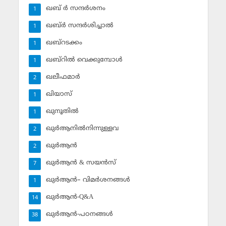
ഖബ് ര്‍ സന്ദര്‍ശനം
1
ഖബ്ര്‍ സന്ദര്‍ശിച്ചാല്‍
1
ഖബ്‌റടക്കം
1
ഖബ്‌റില്‍ വെക്കുമ്പോള്‍
1
ഖലീഫമാര്‍
2
ഖിയാസ്
1
ഖുനൂതില്‍
1
ഖുര്‍ആനില്‍നിന്നുള്ളവ
2
ഖുര്‍ആന്‍
2
ഖുര്‍ആന്‍ & സയന്‍സ്‌
7
ഖുര്‍ആന്‍– വിമര്‍ശനങ്ങള്‍
1
ഖുര്‍ആന്‍-Q&A
14
ഖുര്‍ആന്‍-പഠനങ്ങള്‍
38