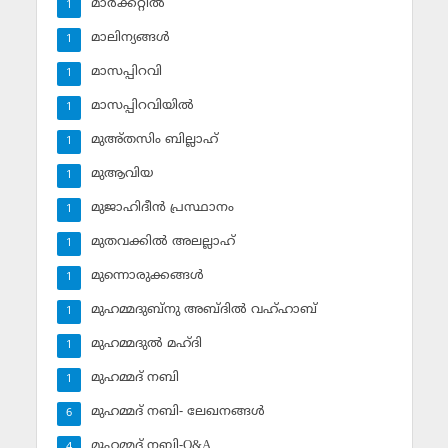
മാര്‍ക്കറ്റില്‍
1
മാലിന്യങ്ങള്‍
1
മാസപ്പിറവി
1
മാസപ്പിറവിയില്‍
1
മുഅ്തസിം ബില്ലാഹ്
1
മുആവിയ
1
മുജാഹിദീന്‍ പ്രസ്ഥാനം
1
മുതവക്കില്‍ അലല്ലാഹ്
1
മുന്നൊരുക്കങ്ങള്‍
1
മുഹമ്മദുബ്‌നു അബ്ദില്‍ വഹ്ഹാബ്
1
മുഹമ്മദുല്‍ മഹ്ദി
1
മുഹമ്മദ് നബി
1
മുഹമ്മദ് നബി- ലേഖനങ്ങള്‍
6
മുഹമ്മദ് നബി-Q&A
4