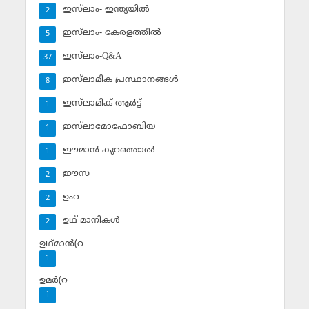
ഇസ്‌ലാം- ഇന്ത്യയില്‍
2
ഇസ്‌ലാം- കേരളത്തില്‍
5
ഇസ്‌ലാം-Q&A
37
ഇസ്‌ലാമിക പ്രസ്ഥാനങ്ങള്‍
8
ഇസ്‌ലാമിക് ആര്‍ട്ട്
1
ഇസ്‌ലാമോഫോബിയ
1
ഈമാന്‍ കുറഞ്ഞാല്‍
1
ഈസ
2
ഉംറ
2
ഉഥ് മാനികള്‍
2
ഉഥ്മാന്‍(റ
1
ഉമര്‍(റ
1