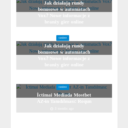
Jak działają rundy
bonusowe w automatach
Vox? Nowe informacje z
branży gier online
3 months ago
casino
Jak działają rundy
bonusowe w automatach
Vox? Nowe informacje z
branży gier online
3 months ago
casino
İctimai Mediada Mostbet
AZ-in Tanıdılması: Roqun
3 months ago