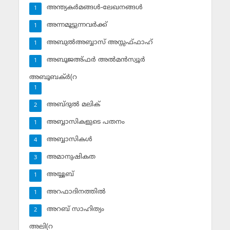
അന്ത്യകര്‍മങ്ങള്‍-ലേഖനങ്ങള്‍
1
അന്നമൂട്ടുന്നവര്‍ക്ക്
1
അബുല്‍അബ്ബാസ് അസ്സഫ്ഫാഹ്‌
1
അബൂജഅ്ഫര്‍ അല്‍മന്‍സ്വൂര്‍
1
അബൂബക്ര്‍(റ
1
അബ്ദുല്‍ മലിക്‌
2
അബ്ബാസികളുടെ പതനം
1
അബ്ബാസികള്‍
4
അമാനുഷികത
3
അയ്യൂബ്‌
1
അറഫാദിനത്തില്‍
1
അറബ് സാഹിത്യം
2
അലി(റ