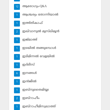
ആരോഗ്യം-Q&A
12
ആശ്ചര്യം തോന്നിയാല്‍
1
ഇഅ്തികാഫ്‌
1
ഇഖ്‌വാനുല്‍ മുസ്‌ലിമൂന്‍
2
ഇജ്മാഅ്
1
ഇടയില്‍ തങ്ങുമ്പോള്‍
1
ഇടിമിന്നല്‍ വേളയില്‍
1
ഇദ്‌രീസ്‌
1
ഇനങ്ങള്‍
6
ഇന്‍ജീല്‍
1
ഇബ്‌നുതൈമിയ്യഃ
1
ഇബ്‌റാഹീം
2
ഇബ്‌റാഹീമിസ്വലാത്ത്
1