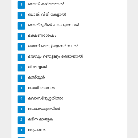
ബാങ്ക് കഴിഞ്ഞാല്‍
1
ബാങ്ക് വിളി കേട്ടാല്‍
1
ബാത്‌റൂമില്‍ കയറുമ്പോള്‍
1
ഭക്ഷണശേഷം
1
ഭയന്ന് ഞെട്ടിയുണര്‍ന്നാല്‍
1
ഭയവും ഞെട്ടലും ഉണ്ടായാല്‍
1
ഭിഷഗ്വരര്‍
2
മഅ്മൂന്‍
1
മക്തി തങ്ങള്‍
1
മഖാസ്വിദുശ്ശരീഅഃ
4
മടക്കയാത്രയില്‍
1
മദീന മാതൃക
2
മദ്യപാനം
1