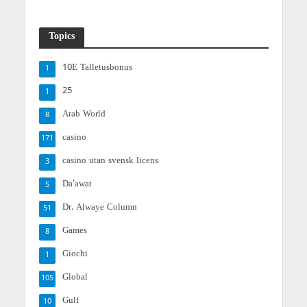
Topics
10E Talletusbonus
1
25
1
Arab World
8
casino
171
casino utan svensk licens
3
Da'awat
5
Dr. Alwaye Column
51
Games
8
Giochi
1
Global
105
Gulf
10