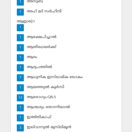
അസ്വബ
1
അഹ് മദ് സര്‍ഹിന്ദി
1
ആഇശ(റ
1
ആക്ഷേപിച്ചാല്‍
1
ആതിഥേയര്‍ക്ക്
1
ആദം
1
ആദ്യപത്തില്‍
1
ആധുനിക ഇസ്‌ലാമിക ലോകം
7
ആയത്തുല്‍ കുര്‍സി
1
ആരോഗ്യം-Q&A
12
ആശ്ചര്യം തോന്നിയാല്‍
1
ഇഅ്തികാഫ്‌
1
ഇഖ്‌വാനുല്‍ മുസ്‌ലിമൂന്‍
2