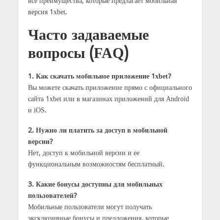
все преимущества, которые предлагает мобильная
версия 1xbet.
Часто задаваемые
вопросы (FAQ)
1. Как скачать мобильное приложение 1xbet?
Вы можете скачать приложение прямо с официального
сайта 1xbet или в магазинах приложений для Android
и iOS.
2. Нужно ли платить за доступ в мобильной
версии?
Нет, доступ к мобильной версии и ее
функциональным возможностям бесплатный.
3. Какие бонусы доступны для мобильных
пользователей?
Мобильные пользователи могут получать
эксклюзивные бонусы и предложения, которые