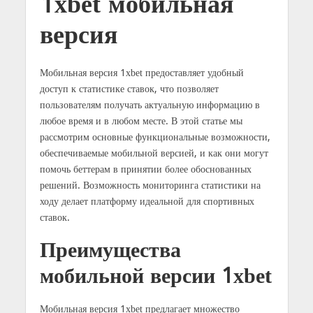
1xbet мобильная
версия
Мобильная версия 1xbet предоставляет удобный
доступ к статистике ставок, что позволяет
пользователям получать актуальную информацию в
любое время и в любом месте. В этой статье мы
рассмотрим основные функциональные возможности,
обеспечиваемые мобильной версией, и как они могут
помочь беттерам в принятии более обоснованных
решений. Возможность мониторинга статистики на
ходу делает платформу идеальной для спортивных
ставок.
Преимущества
мобильной версии 1xbet
Мобильная версия 1xbet предлагает множество