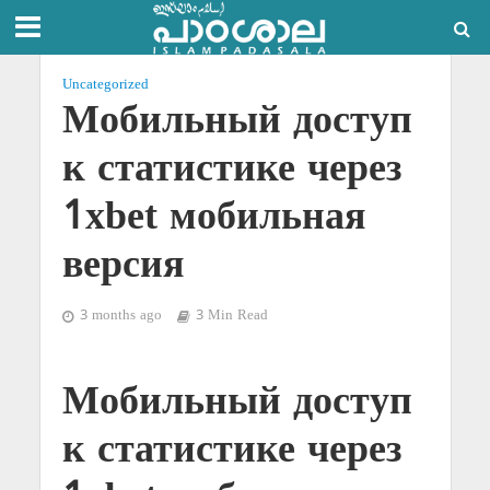
Uncategorized
Мобильный доступ
к статистике через
1xbet мобильная
версия
3 months ago
3 Min Read
Мобильный доступ
к статистике через