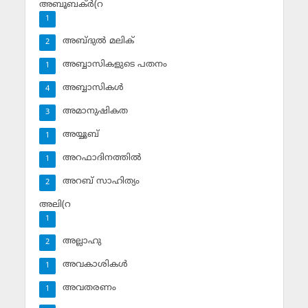
അബൂബക്ര്‍(റ
1
അബ്ദുല്‍ മലിക്‌
2
അബ്ബാസികളുടെ പതനം
1
അബ്ബാസികള്‍
4
അമാനുഷികത
3
അയ്യൂബ്‌
1
അറഫാദിനത്തില്‍
1
അറബ് സാഹിത്യം
2
അലി(റ
1
അല്ലാഹു
2
അവകാശികള്‍
1
അവതരണം
1