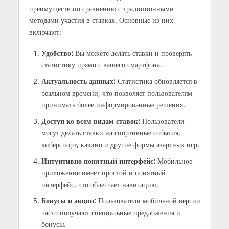
преимуществ по сравнению с традиционными
методами участия в ставках. Основные из них
включают:
Удобство:
Вы можете делать ставки и проверять
статистику прямо с вашего смартфона.
Актуальность данных:
Статистика обновляется в
реальном времени, что позволяет пользователям
принимать более информированные решения.
Доступ ко всем видам ставок:
Пользователи
могут делать ставки на спортивные события,
киберспорт, казино и другие формы азартных игр.
Интуитивно понятный интерфейс:
Мобильное
приложение имеет простой и понятный
интерфейс, что облегчает навигацию.
Бонусы и акции:
Пользователи мобильной версии
часто получают специальные предложения и
бонусы.