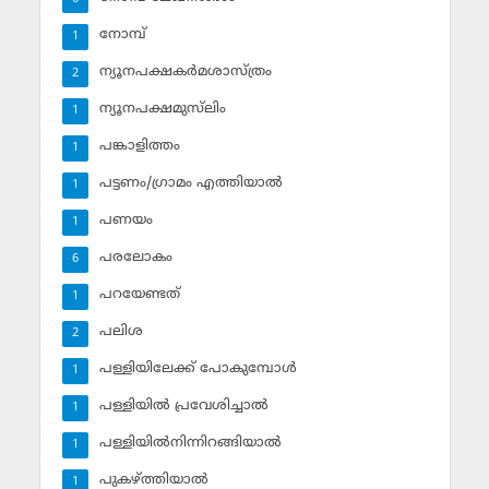
നോമ്പ്‌
1
ന്യൂനപക്ഷകര്‍മശാസ്ത്രം
2
ന്യൂനപക്ഷമുസ്‌ലിം
1
പങ്കാളിത്തം
1
പട്ടണം/ഗ്രാമം എത്തിയാല്‍
1
പണയം
1
പരലോകം
6
പറയേണ്ടത്
1
പലിശ
2
പള്ളിയിലേക്ക് പോകുമ്പോള്‍
1
പള്ളിയില്‍ പ്രവേശിച്ചാല്‍
1
പള്ളിയില്‍നിന്നിറങ്ങിയാല്‍
1
പുകഴ്ത്തിയാല്‍
1