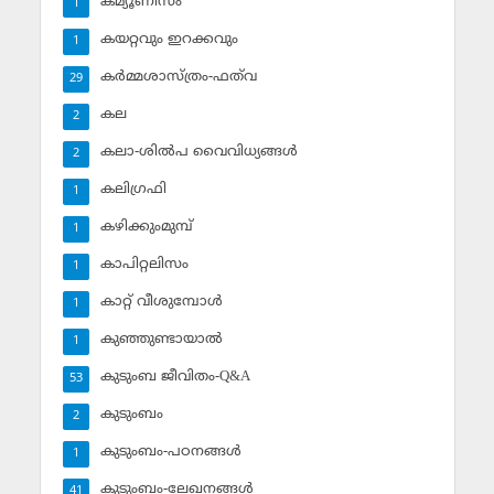
കമ്യൂണിസം
1
കയറ്റവും ഇറക്കവും
1
കര്‍മ്മശാസ്ത്രം-ഫത്‌വ
29
കല
2
കലാ-ശില്‍പ വൈവിധ്യങ്ങള്‍
2
കലിഗ്രഫി
1
കഴിക്കുംമുമ്പ്
1
കാപിറ്റലിസം
1
കാറ്റ് വീശുമ്പോള്‍
1
കുഞ്ഞുണ്ടായാല്‍
1
കുടുംബ ജീവിതം-Q&A
53
കുടുംബം
2
കുടുംബം-പഠനങ്ങള്‍
1
കുടുംബം-ലേഖനങ്ങള്‍
41