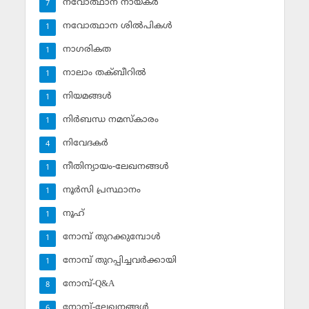
നവോത്ഥാന നായകര്‍
7
നവോത്ഥാന ശില്‍പികള്‍
1
നാഗരികത
1
നാലാം തക്ബീറില്‍
1
നിയമങ്ങള്‍
1
നിര്‍ബന്ധ നമസ്‌കാരം
1
നിവേദകര്‍
4
നീതിന്യായം-ലേഖനങ്ങള്‍
1
നൂര്‍സി പ്രസ്ഥാനം
1
നൂഹ്‌
1
നോമ്പ് തുറക്കുമ്പോള്‍
1
നോമ്പ് തുറപ്പിച്ചവര്‍ക്കായി
1
നോമ്പ്-Q&A
8
നോമ്പ്-ലേഖനങ്ങള്‍
6