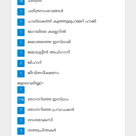
ചരിത്രം
18
ചരിത്രസംഭവങ്ങള്‍
1
ചാലിലകത്ത് കുഞ്ഞുമുഹമ്മദ് ഹാജി
1
ജംറയിലെ കല്ലേറില്‍
1
ജമാഅത്തെ ഇസ്‌ലാമി
1
ജമാലുദ്ദീന്‍ അഫ്ഗാനി
1
ജിഹാദ്‌
2
ജീവിതവീക്ഷണം
1
ജുവൈരിയ്യ(റ
1
ഞാനറിഞ്ഞ ഇസ്‌ലാം
118
ഞാനറിഞ്ഞ പ്രവാചകന്‍
7
ഡെമോക്രസി
1
തത്ത്വചിന്തകര്‍
3