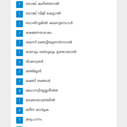
ബാങ്ക് കഴിഞ്ഞാല്‍
1
ബാങ്ക് വിളി കേട്ടാല്‍
1
ബാത്‌റൂമില്‍ കയറുമ്പോള്‍
1
ഭക്ഷണശേഷം
1
ഭയന്ന് ഞെട്ടിയുണര്‍ന്നാല്‍
1
ഭയവും ഞെട്ടലും ഉണ്ടായാല്‍
1
ഭിഷഗ്വരര്‍
2
മഅ്മൂന്‍
1
മക്തി തങ്ങള്‍
1
മഖാസ്വിദുശ്ശരീഅഃ
4
മടക്കയാത്രയില്‍
1
മദീന മാതൃക
2
മദ്യപാനം
1