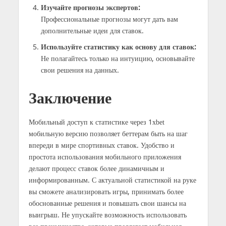
Изучайте прогнозы экспертов:
Профессиональные прогнозы могут дать вам
дополнительные идеи для ставок.
Используйте статистику как основу для ставок:
Не полагайтесь только на интуицию, основывайте
свои решения на данных.
Заключение
Мобильный доступ к статистике через 1xbet
мобильную версию позволяет беттерам быть на шаг
впереди в мире спортивных ставок. Удобство и
простота использования мобильного приложения
делают процесс ставок более динамичным и
информированным. С актуальной статистикой на руке
вы сможете анализировать игры, принимать более
обоснованные решения и повышать свои шансы на
выигрыш. Не упускайте возможность использовать