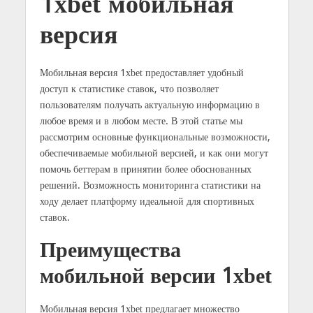
1xbet мобильная
версия
Мобильная версия 1xbet предоставляет удобный
доступ к статистике ставок, что позволяет
пользователям получать актуальную информацию в
любое время и в любом месте. В этой статье мы
рассмотрим основные функциональные возможности,
обеспечиваемые мобильной версией, и как они могут
помочь беттерам в принятии более обоснованных
решений. Возможность мониторинга статистики на
ходу делает платформу идеальной для спортивных
ставок.
Преимущества
мобильной версии 1xbet
Мобильная версия 1xbet предлагает множество