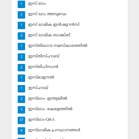
ഇസ് ലാം
1
ഇസ് ലാം അനുഭവം
2
ഇസ് ലാമിക ഇന്‍ഷുറന്‍സ്‌
1
ഇസ് ലാമിക ബാങ്കിങ്‌
3
ഇസ്തിഖാറഃ നമസ്‌കാരത്തില്‍
1
ഇസ്തിസ്ഹാബ്
2
ഇസ്തിഹ്‌സാന്‍
2
ഇസ്മാഈല്‍
1
ഇസ്ഹാഖ്‌
1
ഇസ്‌ലാം- ഇന്ത്യയില്‍
2
ഇസ്‌ലാം- കേരളത്തില്‍
5
ഇസ്‌ലാം-Q&A
37
ഇസ്‌ലാമിക പ്രസ്ഥാനങ്ങള്‍
8