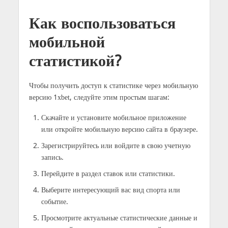
Как воспользоваться
мобильной
статистикой?
Чтобы получить доступ к статистике через мобильную
версию 1xbet, следуйте этим простым шагам:
Скачайте и установите мобильное приложение
или откройте мобильную версию сайта в браузере.
Зарегистрируйтесь или войдите в свою учетную
запись.
Перейдите в раздел ставок или статистики.
Выберите интересующий вас вид спорта или
событие.
Просмотрите актуальные статистические данные и