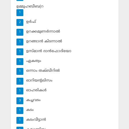
ഉമ്മുഹബീബ(റ
1
ഉര്‍ഫ്
2
ഉറക്കമുണര്‍ന്നാല്‍
1
ഉറങ്ങാന്‍ കിടന്നാല്‍
1
ഉസ്മാന്‍ ദാന്‍ഫോദിയോ
1
ഏകത്വം
1
ഒന്നാം തക്ബീറില്‍
1
ഓറിയന്റലിസം
1
ഓഹരികള്‍
1
കച്ചവടം
3
കടം
1
കടംവീട്ടാന്‍
1