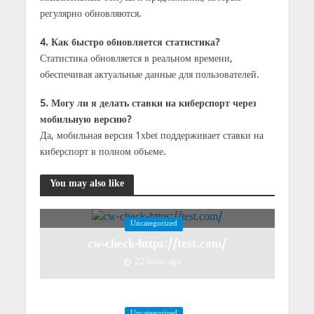
регулярно обновляются.
4. Как быстро обновляется статистика?
Статистика обновляется в реальном времени,
обеспечивая актуальные данные для пользователей.
5. Могу ли я делать ставки на киберспорт через
мобильную версию?
Да, мобильная версия 1xbet поддерживает ставки на
киберспорт в полном объеме.
You may also like
Uncategorized
cw-check-https://test.com/
22 hours ago
Uncategorized