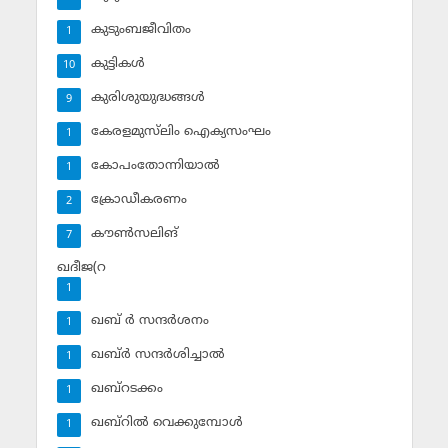
കുടുംബജീവിതം
1
കുട്ടികള്‍
10
കുരിശുയുദ്ധങ്ങള്‍
9
കേരളമുസ്‌ലിം ഐക്യസംഘം
1
കോപംതോന്നിയാല്‍
1
ക്രോഡീകരണം
2
കൗണ്‍സലിങ്‌
7
ഖദീജ(റ
1
ഖബ് ര്‍ സന്ദര്‍ശനം
1
ഖബ്ര്‍ സന്ദര്‍ശിച്ചാല്‍
1
ഖബ്‌റടക്കം
1
ഖബ്‌റില്‍ വെക്കുമ്പോള്‍
1