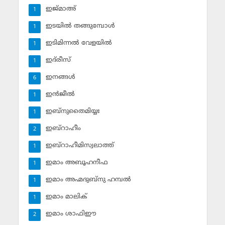
ഇജ്മാഅ്
1
ഇടയില്‍ തങ്ങുമ്പോള്‍
1
ഇടിമിന്നല്‍ വേളയില്‍
1
ഇദ്‌രീസ്‌
1
ഇനങ്ങള്‍
6
ഇന്‍ജീല്‍
1
ഇബ്‌നുതൈമിയ്യഃ
1
ഇബ്‌റാഹീം
2
ഇബ്‌റാഹീമിസ്വലാത്ത്
1
ഇമാം അബൂഹനീഫ
1
ഇമാം അഹ്മദുബ്‌നു ഹമ്പല്‍
1
ഇമാം മാലിക്
1
ഇമാം ശാഫിഈ
2