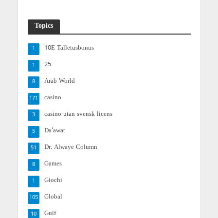
Topics
10E Talletusbonus
1
25
1
Arab World
8
casino
171
casino utan svensk licens
3
Da'awat
5
Dr. Alwaye Column
51
Games
8
Giochi
1
Global
105
Gulf
10