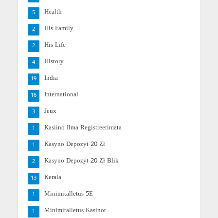
Health
5
His Family
2
His Life
2
History
4
India
19
International
16
Jeux
3
Kasiino Ilma Registreerimata
1
Kasyno Depozyt 20 Zł
1
Kasyno Depozyt 20 Zł Blik
2
Kerala
13
Minimitalletus 5E
1
Minimitalletus Kasinot
1