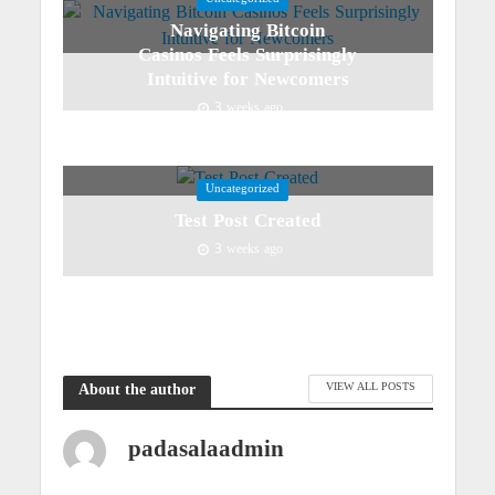
Navigating Bitcoin
Casinos Feels Surprisingly
Intuitive for Newcomers
3 weeks ago
Uncategorized
Test Post Created
3 weeks ago
VIEW ALL POSTS
About the author
padasalaadmin