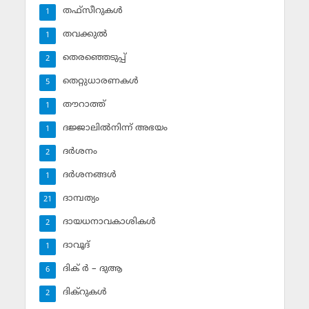
തഫ്‌സീറുകള്‍
1
തവക്കുല്‍
1
തെരഞ്ഞെടുപ്പ്
2
തെറ്റുധാരണകള്‍
5
തൗറാത്ത്
1
ദജ്ജാലില്‍നിന്ന് അഭയം
1
ദര്‍ശനം
2
ദര്‍ശനങ്ങള്‍
1
ദാമ്പത്യം
21
ദായധനാവകാശികള്‍
2
ദാവൂദ്‌
1
ദിക് ര്‍ – ദുആ
6
ദിക്‌റുകള്‍
2