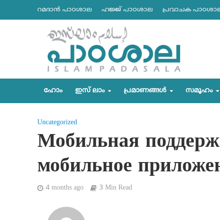
റമദാന്‍ പാഠശാല
ഹജ്ജ് പാഠശാല
പ്രവാചക പാഠശാ
ഹോം
ഇസ് ലാം
പ്രമാണങ്ങള്‍
സമൂഹം
Uncategorized
Мобильная поддержк
мобильное приложе
4 months ago
3 Min Read