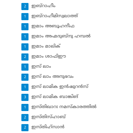
ഇബ്‌റാഹീം
2
ഇബ്‌റാഹീമിസ്വലാത്ത്
1
ഇമാം അബൂഹനീഫ
1
ഇമാം അഹ്മദുബ്‌നു ഹമ്പല്‍
1
ഇമാം മാലിക്
1
ഇമാം ശാഫിഈ
2
ഇസ് ലാം
1
ഇസ് ലാം അനുഭവം
2
ഇസ് ലാമിക ഇന്‍ഷുറന്‍സ്‌
1
ഇസ് ലാമിക ബാങ്കിങ്‌
3
ഇസ്തിഖാറഃ നമസ്‌കാരത്തില്‍
1
ഇസ്തിസ്ഹാബ്
2
ഇസ്തിഹ്‌സാന്‍
2