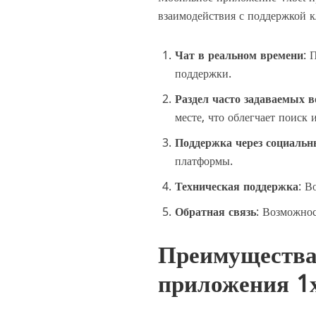
взаимодействия с поддержкой к
Чат в реальном времени
: 
поддержки.
Раздел часто задаваемых 
месте, что облегчает поиск
Поддержка через социальн
платформы.
Техническая поддержка
: В
Обратная связь
: Возможнос
Преимущества
приложения 1