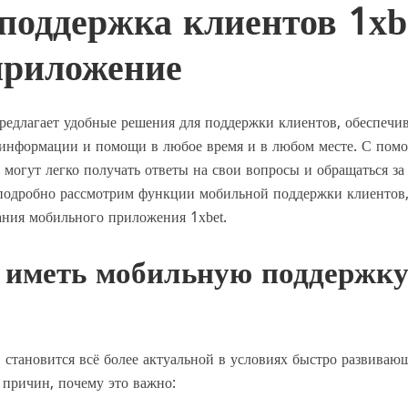
поддержка клиентов 1xb
приложение
редлагает удобные решения для поддержки клиентов, обеспечи
 информации и помощи в любое время и в любом месте. С пом
 могут легко получать ответы на свои вопросы и обращаться за
подробно рассмотрим функции мобильной поддержки клиентов,
ания мобильного приложения 1xbet.
 иметь мобильную поддержк
становится всё более актуальной в условиях быстро развиваю
 причин, почему это важно: