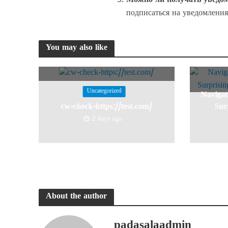
Можно ли получать уведом
подписаться на уведомлени
You may also like
Uncategorized
Navigat
cw-check-https://test.com/
Surp
2 days ago
About the author
padasalaadmin