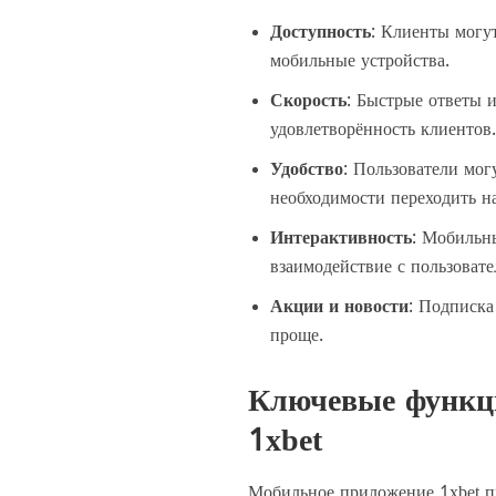
Доступность
: Клиенты могу
мобильные устройства.
Скорость
: Быстрые ответы
удовлетворённость клиентов
Удобство
: Пользователи мог
необходимости переходить на
Интерактивность
: Мобильн
взаимодействие с пользовате
Акции и новости
: Подписка
проще.
Ключевые функц
1xbet
Мобильное приложение 1xbet п