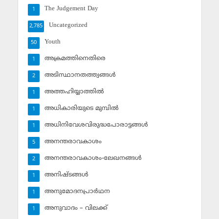
The Judgement Day
1
Uncategorized
2,785
Youth
50
അക്രമത്തിനെതിരെ
1
അടിസ്ഥാനതത്ത്വങ്ങള്‍
2
അത്തഹിയ്യാത്തില്‍
1
അധികാരിയുടെ മുമ്പില്‍
1
അധിനിവേശവിരുദ്ധപോരാട്ടങ്ങള്‍
1
അനന്തരാവകാശം
5
അനന്തരാവകാശം-ലേഖനങ്ങള്‍
2
അനിഷ്ടങ്ങള്‍
1
അനുമോദനപ്രാര്‍ഥന
1
അനുവാദം – വിലക്ക്‌
1