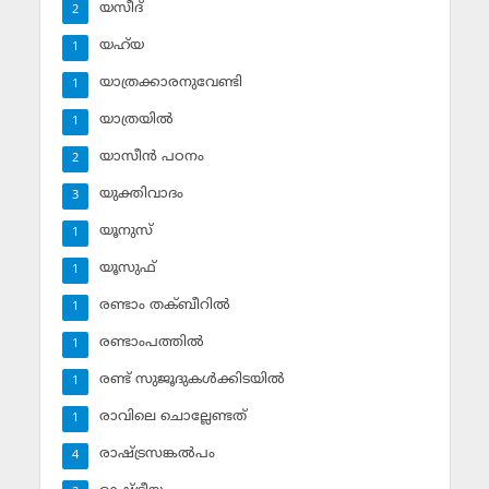
യസീദ്‌
2
യഹ്‌യ
1
യാത്രക്കാരനുവേണ്ടി
1
യാത്രയില്‍
1
യാസീന്‍ പഠനം
2
യുക്തിവാദം
3
യൂനുസ്‌
1
യൂസുഫ്‌
1
രണ്ടാം തക്ബീറില്‍
1
രണ്ടാംപത്തില്‍
1
രണ്ട് സുജൂദുകള്‍ക്കിടയില്‍
1
രാവിലെ ചൊല്ലേണ്ടത്
1
രാഷ്ട്രസങ്കല്‍പം
4