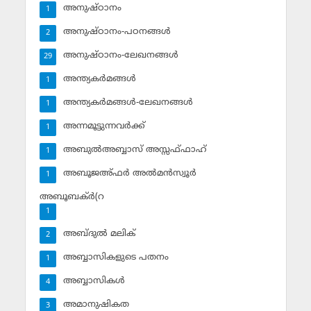
അനുഷ്ഠാനം
1
അനുഷ്ഠാനം-പഠനങ്ങള്‍
2
അനുഷ്ഠാനം-ലേഖനങ്ങള്‍
29
അന്ത്യകര്‍മങ്ങള്‍
1
അന്ത്യകര്‍മങ്ങള്‍-ലേഖനങ്ങള്‍
1
അന്നമൂട്ടുന്നവര്‍ക്ക്
1
അബുല്‍അബ്ബാസ് അസ്സഫ്ഫാഹ്‌
1
അബൂജഅ്ഫര്‍ അല്‍മന്‍സ്വൂര്‍
1
അബൂബക്ര്‍(റ
1
അബ്ദുല്‍ മലിക്‌
2
അബ്ബാസികളുടെ പതനം
1
അബ്ബാസികള്‍
4
അമാനുഷികത
3