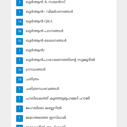
ഖുര്‍ആന്‍ & സയന്‍സ്‌
7
ഖുര്‍ആന്‍– വിമര്‍ശനങ്ങള്‍
1
ഖുര്‍ആന്‍-Q&A
14
ഖുര്‍ആന്‍-പഠനങ്ങള്‍
38
ഖുര്‍ആന്‍-ലേഖനങ്ങള്‍
33
ഖുര്‍ആന്‍r
1
ഖുര്‍ആന്‍പാരായണത്തിന്റെ സുജൂദില്‍
1
ഗ്രന്ഥങ്ങള്‍
10
ചരിത്രം
18
ചരിത്രസംഭവങ്ങള്‍
1
ചാലിലകത്ത് കുഞ്ഞുമുഹമ്മദ് ഹാജി
1
ജംറയിലെ കല്ലേറില്‍
1
ജമാഅത്തെ ഇസ്‌ലാമി
1