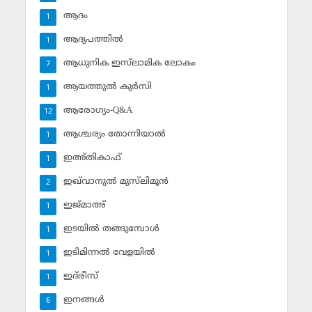
ആദം
1
ആദ്യപത്തില്‍
1
ആധുനിക ഇസ്‌ലാമിക ലോകം
7
ആയത്തുല്‍ കുര്‍സി
1
ആരോഗ്യം-Q&A
12
ആശ്ചര്യം തോന്നിയാല്‍
1
ഇഅ്തികാഫ്‌
1
ഇഖ്‌വാനുല്‍ മുസ്‌ലിമൂന്‍
2
ഇജ്മാഅ്
1
ഇടയില്‍ തങ്ങുമ്പോള്‍
1
ഇടിമിന്നല്‍ വേളയില്‍
1
ഇദ്‌രീസ്‌
1
ഇനങ്ങള്‍
6