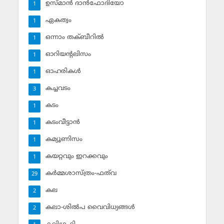
ഉസ്മാന്‍ ദാന്‍ഫോദിയോ
1
ഏകത്വം
1
ഒന്നാം തക്ബീറില്‍
1
ഓറിയന്റലിസം
1
ഓഹരികള്‍
1
കച്ചവടം
3
കടം
1
കടംവീട്ടാന്‍
1
കമ്യൂണിസം
1
കയറ്റവും ഇറക്കവും
1
കര്‍മ്മശാസ്ത്രം-ഫത്‌വ
29
കല
2
കലാ-ശില്‍പ വൈവിധ്യങ്ങള്‍
2