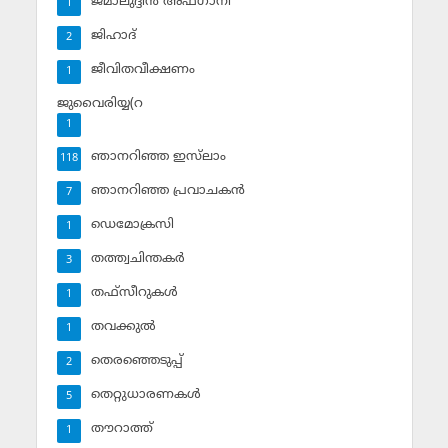
ജമാലുദ്ദീന്‍ അഫ്ഗാനി
1
ജിഹാദ്‌
2
ജീവിതവീക്ഷണം
1
ജുവൈരിയ്യ(റ
1
ഞാനറിഞ്ഞ ഇസ്‌ലാം
118
ഞാനറിഞ്ഞ പ്രവാചകന്‍
7
ഡെമോക്രസി
1
തത്ത്വചിന്തകര്‍
3
തഫ്‌സീറുകള്‍
1
തവക്കുല്‍
1
തെരഞ്ഞെടുപ്പ്
2
തെറ്റുധാരണകള്‍
5
തൗറാത്ത്
1