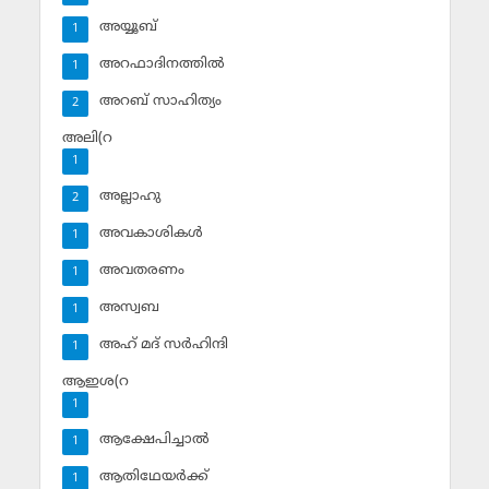
അയ്യൂബ്‌
1
അറഫാദിനത്തില്‍
1
അറബ് സാഹിത്യം
2
അലി(റ
1
അല്ലാഹു
2
അവകാശികള്‍
1
അവതരണം
1
അസ്വബ
1
അഹ് മദ് സര്‍ഹിന്ദി
1
ആഇശ(റ
1
ആക്ഷേപിച്ചാല്‍
1
ആതിഥേയര്‍ക്ക്
1