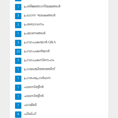
പ്രതിജ്ഞാനിയമങ്ങള്‍
1
പ്രധാന ഘടകങ്ങള്‍
3
പ്രബോധനം
2
പ്രമാണങ്ങള്‍
1
പ്രവാചകന്മാര്‍-Q&A
3
പ്രവാചകന്‍മാര്‍
23
പ്രവാചകസ്‌നേഹം
7
പ്രായശ്ചിത്തത്തിന്
1
പ്രാരംഭപ്രാര്‍ഥന
1
ഫലസ്ത്വീൻ
1
ഫലസ്ത്വീൻ
1
ഫാമിലി
1
ഫിഖ്ഹ്
8