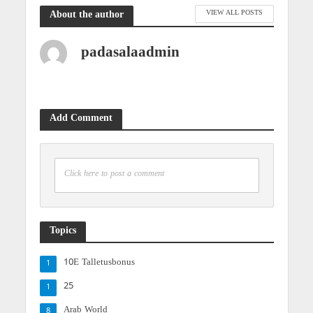
VIEW ALL POSTS
About the author
padasalaadmin
Add Comment
Click here to post a comment
Topics
10E Talletusbonus
1
25
1
Arab World
8