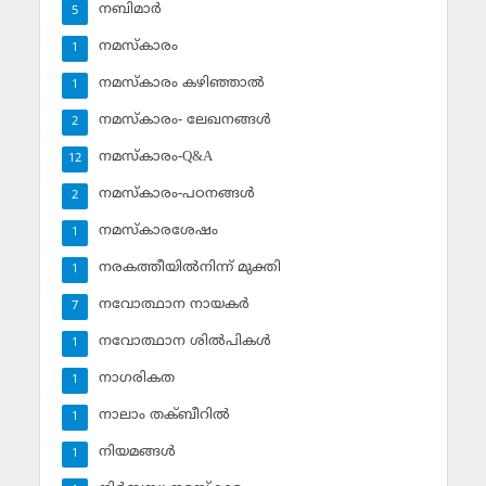
നബിമാര്‍
5
നമസ്‌കാരം
1
നമസ്‌കാരം കഴിഞ്ഞാല്‍
1
നമസ്‌കാരം- ലേഖനങ്ങള്‍
2
നമസ്‌കാരം-Q&A
12
നമസ്‌കാരം-പഠനങ്ങള്‍
2
നമസ്‌കാരശേഷം
1
നരകത്തീയില്‍നിന്ന് മുക്തി
1
നവോത്ഥാന നായകര്‍
7
നവോത്ഥാന ശില്‍പികള്‍
1
നാഗരികത
1
നാലാം തക്ബീറില്‍
1
നിയമങ്ങള്‍
1