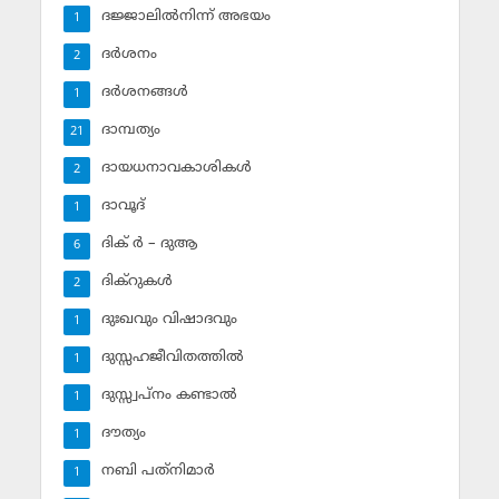
ദജ്ജാലില്‍നിന്ന് അഭയം
1
ദര്‍ശനം
2
ദര്‍ശനങ്ങള്‍
1
ദാമ്പത്യം
21
ദായധനാവകാശികള്‍
2
ദാവൂദ്‌
1
ദിക് ര്‍ – ദുആ
6
ദിക്‌റുകള്‍
2
ദുഃഖവും വിഷാദവും
1
ദുസ്സഹജീവിതത്തില്‍
1
ദുസ്സ്വപ്‌നം കണ്ടാല്‍
1
ദൗത്യം
1
നബി പത്‌നിമാര്‍
1