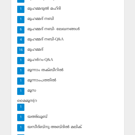
മുഹമ്മദുല്‍ മഹ്ദി
1
മുഹമ്മദ് നബി
1
മുഹമ്മദ് നബി- ലേഖനങ്ങള്‍
6
മുഹമ്മദ് നബി-Q&A
4
മുഹമ്മദ്‌
16
മുഹര്‍റം-Q&A
1
മൂന്നാം തക്ബീറില്‍
1
മൂന്നാംപത്തില്‍
1
മൂസ
1
മൈമൂന(റ
1
യഅ്ഖൂബ്‌
1
യസീദ്ബ്‌നു അബ്ദില്‍ മലിക്‌
1