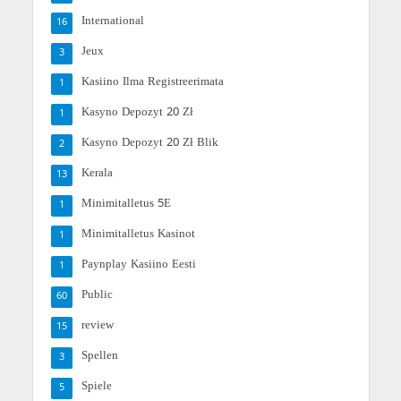
International
16
Jeux
3
Kasiino Ilma Registreerimata
1
Kasyno Depozyt 20 Zł
1
Kasyno Depozyt 20 Zł Blik
2
Kerala
13
Minimitalletus 5E
1
Minimitalletus Kasinot
1
Paynplay Kasiino Eesti
1
Public
60
review
15
Spellen
3
Spiele
5