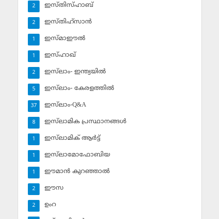
ഇസ്തിസ്ഹാബ്
2
ഇസ്തിഹ്‌സാന്‍
2
ഇസ്മാഈല്‍
1
ഇസ്ഹാഖ്‌
1
ഇസ്‌ലാം- ഇന്ത്യയില്‍
2
ഇസ്‌ലാം- കേരളത്തില്‍
5
ഇസ്‌ലാം-Q&A
37
ഇസ്‌ലാമിക പ്രസ്ഥാനങ്ങള്‍
8
ഇസ്‌ലാമിക് ആര്‍ട്ട്
1
ഇസ്‌ലാമോഫോബിയ
1
ഈമാന്‍ കുറഞ്ഞാല്‍
1
ഈസ
2
ഉംറ
2