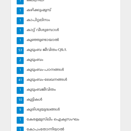
കലിഗ്രഫി
1
കഴിക്കുംമുമ്പ്
1
കാപിറ്റലിസം
1
കാറ്റ് വീശുമ്പോള്‍
1
കുഞ്ഞുണ്ടായാല്‍
1
കുടുംബ ജീവിതം-Q&A
53
കുടുംബം
2
കുടുംബം-പഠനങ്ങള്‍
1
കുടുംബം-ലേഖനങ്ങള്‍
41
കുടുംബജീവിതം
1
കുട്ടികള്‍
10
കുരിശുയുദ്ധങ്ങള്‍
9
കേരളമുസ്‌ലിം ഐക്യസംഘം
1
കോപംതോന്നിയാല്‍
1