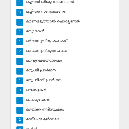
മയ്യിത്ത് ശിശുവാണെങ്കില്‍
1
മയ്യിത്ത് സംസ്‌കരണം
3
മരണമടുത്താല്‍ ചൊല്ലേണ്ടത്
1
മര്യാദകള്‍
1
മര്‍വാനുബ്‌നു മുഹമ്മദ്
1
മര്‍വാനുബ്‌നുല്‍ ഹകം
2
മറവുചെയ്തശേഷം
1
മറുപടി പ്രാര്‍ഥന
1
മറുപടിക്ക് പ്രാര്‍ഥന
1
മലക്കുകള്‍
3
മഴക്കുവേണ്ടി
1
മഴയ്ക്ക് നന്ദിസൂചകം
1
മസ്‌ലഹഃ മുര്‍സലഃ
2