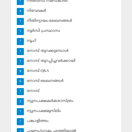
നിര്‍ബന്ധ നമസ്‌കാരം
1
നിവേദകര്‍
4
നീതിന്യായം-ലേഖനങ്ങള്‍
1
നൂര്‍സി പ്രസ്ഥാനം
1
നൂഹ്‌
1
നോമ്പ് തുറക്കുമ്പോള്‍
1
നോമ്പ് തുറപ്പിച്ചവര്‍ക്കായി
1
നോമ്പ്-Q&A
8
നോമ്പ്-ലേഖനങ്ങള്‍
6
നോമ്പ്‌
1
ന്യൂനപക്ഷകര്‍മശാസ്ത്രം
2
ന്യൂനപക്ഷമുസ്‌ലിം
1
പങ്കാളിത്തം
1
പട്ടണം/ഗ്രാമം എത്തിയാല്‍
1