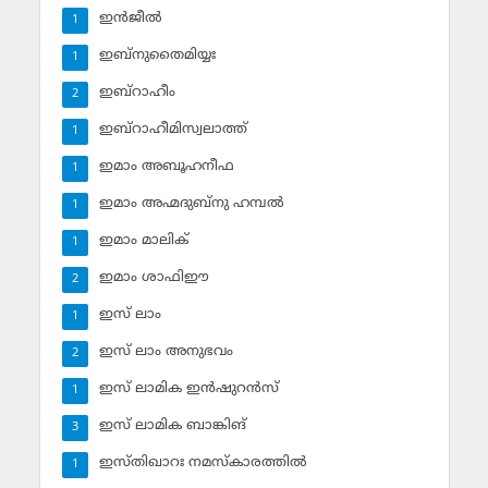
ഇന്‍ജീല്‍
1
ഇബ്‌നുതൈമിയ്യഃ
1
ഇബ്‌റാഹീം
2
ഇബ്‌റാഹീമിസ്വലാത്ത്
1
ഇമാം അബൂഹനീഫ
1
ഇമാം അഹ്മദുബ്‌നു ഹമ്പല്‍
1
ഇമാം മാലിക്
1
ഇമാം ശാഫിഈ
2
ഇസ് ലാം
1
ഇസ് ലാം അനുഭവം
2
ഇസ് ലാമിക ഇന്‍ഷുറന്‍സ്‌
1
ഇസ് ലാമിക ബാങ്കിങ്‌
3
ഇസ്തിഖാറഃ നമസ്‌കാരത്തില്‍
1