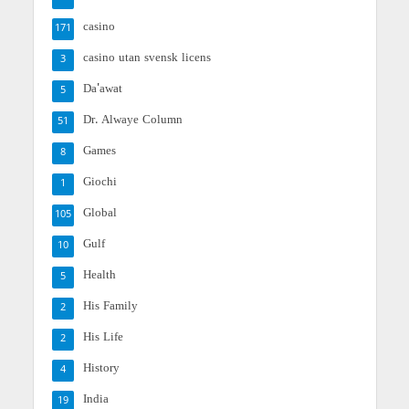
casino
171
casino utan svensk licens
3
Da'awat
5
Dr. Alwaye Column
51
Games
8
Giochi
1
Global
105
Gulf
10
Health
5
His Family
2
His Life
2
History
4
India
19