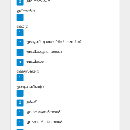
ഉഥ് മാനികള്‍
2
ഉഥ്മാന്‍(റ
1
ഉമര്‍(റ
1
ഉമറുബ്‌നു അബ്ദില്‍ അസീസ്‌
2
ഉമവികളുടെ പതനം
1
ഉമവികള്‍
4
ഉമ്മുസലമ(റ
1
ഉമ്മുഹബീബ(റ
1
ഉര്‍ഫ്
2
ഉറക്കമുണര്‍ന്നാല്‍
1
ഉറങ്ങാന്‍ കിടന്നാല്‍
1