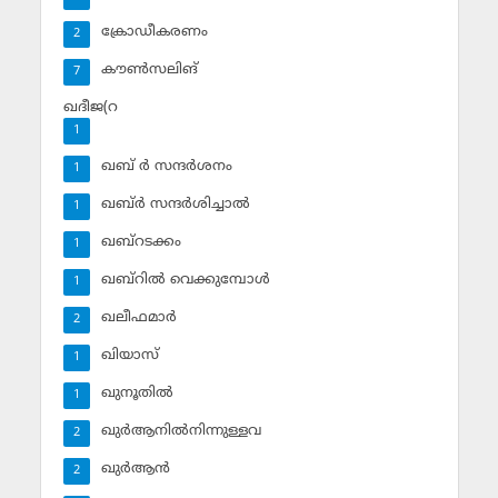
ക്രോഡീകരണം
2
കൗണ്‍സലിങ്‌
7
ഖദീജ(റ
1
ഖബ് ര്‍ സന്ദര്‍ശനം
1
ഖബ്ര്‍ സന്ദര്‍ശിച്ചാല്‍
1
ഖബ്‌റടക്കം
1
ഖബ്‌റില്‍ വെക്കുമ്പോള്‍
1
ഖലീഫമാര്‍
2
ഖിയാസ്
1
ഖുനൂതില്‍
1
ഖുര്‍ആനില്‍നിന്നുള്ളവ
2
ഖുര്‍ആന്‍
2