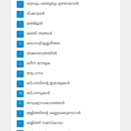
ഭയവും ഞെട്ടലും ഉണ്ടായാല്‍
1
ഭിഷഗ്വരര്‍
2
മഅ്മൂന്‍
1
മക്തി തങ്ങള്‍
1
മഖാസ്വിദുശ്ശരീഅഃ
4
മടക്കയാത്രയില്‍
1
മദീന മാതൃക
2
മദ്യപാനം
1
മദ്ഹബിന്റെ ഇമാമുകള്‍
1
മദ്ഹബുകള്‍
18
മനുഷ്യാവകാശങ്ങള്‍
6
മയ്യിത്തിന്റെ കണ്ണടക്കുമ്പോള്‍
1
മയ്യിത്ത് നമസ്‌കാരം
1