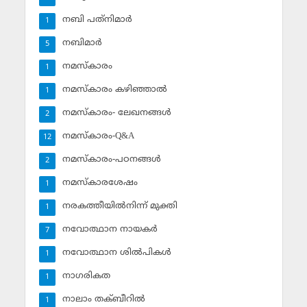
നബി പത്‌നിമാര്‍
1
നബിമാര്‍
5
നമസ്‌കാരം
1
നമസ്‌കാരം കഴിഞ്ഞാല്‍
1
നമസ്‌കാരം- ലേഖനങ്ങള്‍
2
നമസ്‌കാരം-Q&A
12
നമസ്‌കാരം-പഠനങ്ങള്‍
2
നമസ്‌കാരശേഷം
1
നരകത്തീയില്‍നിന്ന് മുക്തി
1
നവോത്ഥാന നായകര്‍
7
നവോത്ഥാന ശില്‍പികള്‍
1
നാഗരികത
1
നാലാം തക്ബീറില്‍
1