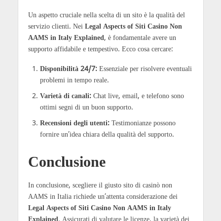
Un aspetto cruciale nella scelta di un sito è la qualità del
servizio clienti. Nei
Legal Aspects of Siti Casino Non
AAMS in Italy Explained
, è fondamentale avere un
supporto affidabile e tempestivo. Ecco cosa cercare:
Disponibilità 24/7:
Essenziale per risolvere eventuali
problemi in tempo reale.
Varietà di canali:
Chat live, email, e telefono sono
ottimi segni di un buon supporto.
Recensioni degli utenti:
Testimonianze possono
fornire un’idea chiara della qualità del supporto.
Conclusione
In conclusione, scegliere il giusto sito di casinò non
AAMS in Italia richiede un’attenta considerazione dei
Legal Aspects of Siti Casino Non AAMS in Italy
Explained
. Assicurati di valutare le licenze, la varietà dei