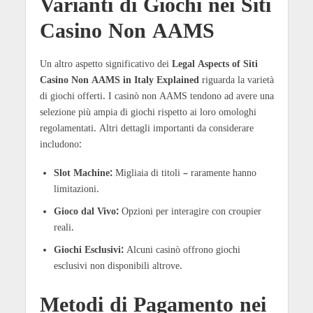
Varianti di Giochi nei Siti
Casino Non AAMS
Un altro aspetto significativo dei
Legal Aspects of Siti
Casino Non AAMS in Italy Explained
riguarda la varietà
di giochi offerti. I casinò non AAMS tendono ad avere una
selezione più ampia di giochi rispetto ai loro omologhi
regolamentati. Altri dettagli importanti da considerare
includono:
Slot Machine:
Migliaia di titoli – raramente hanno
limitazioni.
Gioco dal Vivo:
Opzioni per interagire con croupier
reali.
Giochi Esclusivi:
Alcuni casinò offrono giochi
esclusivi non disponibili altrove.
Metodi di Pagamento nei