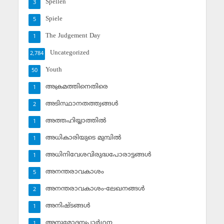
Spellen
3
Spiele
5
The Judgement Day
1
Uncategorized
2,784
Youth
50
അക്രമത്തിനെതിരെ
1
അടിസ്ഥാനതത്ത്വങ്ങള്‍
2
അത്തഹിയ്യാത്തില്‍
1
അധികാരിയുടെ മുമ്പില്‍
1
അധിനിവേശവിരുദ്ധപോരാട്ടങ്ങള്‍
1
അനന്തരാവകാശം
5
അനന്തരാവകാശം-ലേഖനങ്ങള്‍
2
അനിഷ്ടങ്ങള്‍
1
അനുമോദനപ്രാര്‍ഥന
1