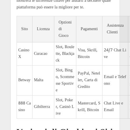
mostrerà le differenze chiave per aiutarti a decidere quale
piattaforma può essere la migliore per te.
Opzioni
Assistenza
Sito
Licenza
di
Pagamenti
Clienti
Gioco
Slot, Roule
Casino
Visa, Skrill,
24/7 Chat Li
Curacao
tte, Blackja
X
Bitcoin
ve
ck
Slot, Bing
PayPal, Netel
o, Scomme
Email e Telef
Betway
Malta
ler, Carta di
sse Sportiv
ono
Credito
e
Slot, Poke
888 Ca
Mastercard, S
Chat Live e
Gibilterra
r, Casinò L
sino
krill, Bitcoin
Email
ive