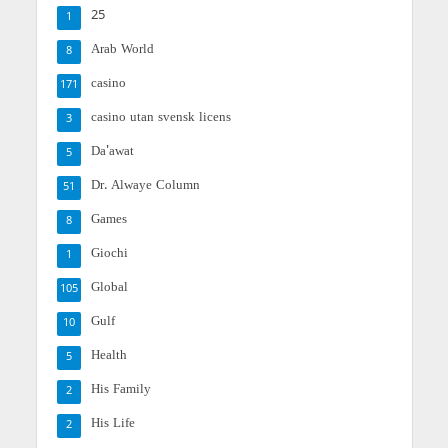
25
1
Arab World
8
casino
171
casino utan svensk licens
3
Da'awat
5
Dr. Alwaye Column
51
Games
8
Giochi
1
Global
105
Gulf
10
Health
5
His Family
2
His Life
2