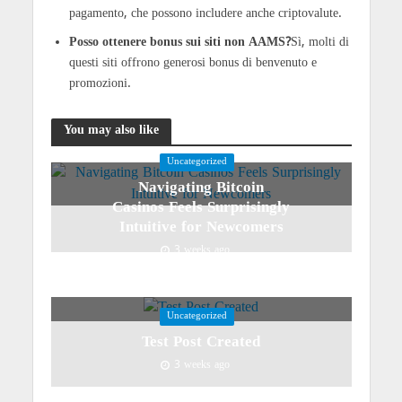
pagamento, che possono includere anche criptovalute.
Posso ottenere bonus sui siti non AAMS?
Sì, molti di
questi siti offrono generosi bonus di benvenuto e
promozioni.
You may also like
Uncategorized
Navigating Bitcoin
Casinos Feels Surprisingly
Intuitive for Newcomers
3 weeks ago
Uncategorized
Test Post Created
3 weeks ago