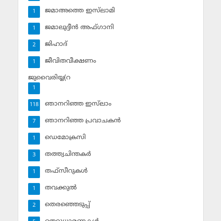
ജമാഅത്തെ ഇസ്‌ലാമി
1
ജമാലുദ്ദീന്‍ അഫ്ഗാനി
1
ജിഹാദ്‌
2
ജീവിതവീക്ഷണം
1
ജുവൈരിയ്യ(റ
1
ഞാനറിഞ്ഞ ഇസ്‌ലാം
118
ഞാനറിഞ്ഞ പ്രവാചകന്‍
7
ഡെമോക്രസി
1
തത്ത്വചിന്തകര്‍
3
തഫ്‌സീറുകള്‍
1
തവക്കുല്‍
1
തെരഞ്ഞെടുപ്പ്
2