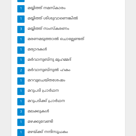
മയ്യിത്ത് നമസ്‌കാരം
1
മയ്യിത്ത് ശിശുവാണെങ്കില്‍
1
മയ്യിത്ത് സംസ്‌കരണം
3
മരണമടുത്താല്‍ ചൊല്ലേണ്ടത്
1
മര്യാദകള്‍
1
മര്‍വാനുബ്‌നു മുഹമ്മദ്
1
മര്‍വാനുബ്‌നുല്‍ ഹകം
2
മറവുചെയ്തശേഷം
1
മറുപടി പ്രാര്‍ഥന
1
മറുപടിക്ക് പ്രാര്‍ഥന
1
മലക്കുകള്‍
3
മഴക്കുവേണ്ടി
1
മഴയ്ക്ക് നന്ദിസൂചകം
1