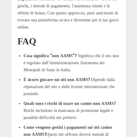
giochi, i metodi di pagamento, l’assistenza clienti e le
offerte di bonus. Con questo approccio, puoi assicurarti di
trovare una piattaforma sicura e divertente per il tuo gioco
online.
FAQ
Cosa significa “non AAMS”?
Significa che il sito non
è regolato dall’Amministrazione Autonoma dei
Monopoli di Stato in Italia.
È sicuro giocare sui siti non AAMS?
Dipende dalla
reputazione del sito e dalle licenze internazionali che
possiede.
Quali sono i rischi di usare un casinò non AAMS?
Rischi includono la mancanza di protezione legale e
possibili difficoltà nei prelievi.
Come vengono gestiti i pagamenti sui siti casino
non AAMS?
Questi siti offrono diversi metodi di