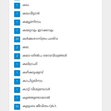
കടം
1
കടംവീട്ടാന്‍
1
കമ്യൂണിസം
1
കയറ്റവും ഇറക്കവും
1
കര്‍മ്മശാസ്ത്രം-ഫത്‌വ
29
കല
2
കലാ-ശില്‍പ വൈവിധ്യങ്ങള്‍
2
കലിഗ്രഫി
1
കഴിക്കുംമുമ്പ്
1
കാപിറ്റലിസം
1
കാറ്റ് വീശുമ്പോള്‍
1
കുഞ്ഞുണ്ടായാല്‍
1
കുടുംബ ജീവിതം-Q&A
53