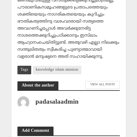
കണ്‍മുമ്പിലുള്ള വസ്തുക്കളെക്കുറിച്ചുമാത്രമല്ല,
പൗരാണികസമൂഹങ്ങളുടെ പ്രതാപത്തെയും
ശക്തിയെയും നാഗരികതയെയും കുറിച്ചും
ഭൗതികത്വത്തിനു വശംവദരായി സത്യത്തെ
അവഗണിച്ചപ്പോള്‍ അവര്‍ക്കുനേരിട്ട
നാശത്തെക്കുറിച്ചുപഠിക്കാനും ഇസ്‌ലാം
ആഹ്വാനംചെയ്തിട്ടുണ്ട്. അതുവഴി എല്ലാ നിലക്കും
സന്തുലിതത്വം സ്വീകരിച്ച പുണ്യാത്മാവായി
വളരാന്‍ മനുഷ്യനെ അത് സഹായിക്കുന്നു.
Tags
knowledge islam mission
VIEW ALL POSTS
About the author
padasalaadmin
Add Comment