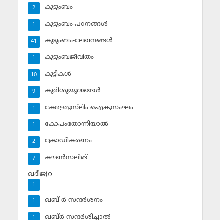
കുടുംബം
2
കുടുംബം-പഠനങ്ങള്‍
1
കുടുംബം-ലേഖനങ്ങള്‍
41
കുടുംബജീവിതം
1
കുട്ടികള്‍
10
കുരിശുയുദ്ധങ്ങള്‍
9
കേരളമുസ്‌ലിം ഐക്യസംഘം
1
കോപംതോന്നിയാല്‍
1
ക്രോഡീകരണം
2
കൗണ്‍സലിങ്‌
7
ഖദീജ(റ
1
ഖബ് ര്‍ സന്ദര്‍ശനം
1
ഖബ്ര്‍ സന്ദര്‍ശിച്ചാല്‍
1