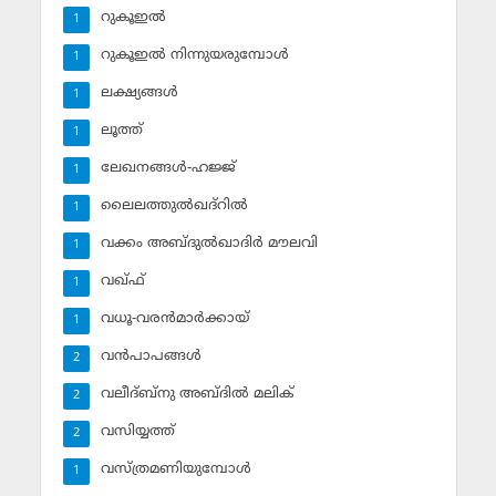
റുകൂഇല്‍
1
റുകൂഇല്‍ നിന്നുയരുമ്പോള്‍
1
ലക്ഷ്യങ്ങള്‍
1
ലൂത്ത്‌
1
ലേഖനങ്ങള്‍-ഹജ്ജ്‌
1
ലൈലത്തുല്‍ഖദ്‌റില്‍
1
വക്കം അബ്ദുല്‍ഖാദിര്‍ മൗലവി
1
വഖ്ഫ്
1
വധൂ-വരന്‍മാര്‍ക്കായ്
1
വന്‍പാപങ്ങള്‍
2
വലീദ്ബ്‌നു അബ്ദില്‍ മലിക്‌
2
വസിയ്യത്ത്‌
2
വസ്ത്രമണിയുമ്പോള്‍
1