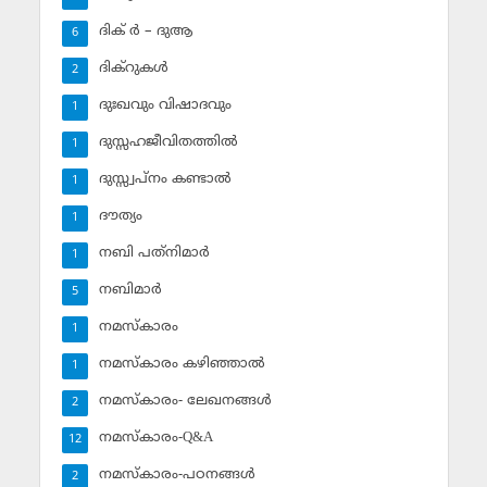
ദിക് ര്‍ – ദുആ
6
ദിക്‌റുകള്‍
2
ദുഃഖവും വിഷാദവും
1
ദുസ്സഹജീവിതത്തില്‍
1
ദുസ്സ്വപ്‌നം കണ്ടാല്‍
1
ദൗത്യം
1
നബി പത്‌നിമാര്‍
1
നബിമാര്‍
5
നമസ്‌കാരം
1
നമസ്‌കാരം കഴിഞ്ഞാല്‍
1
നമസ്‌കാരം- ലേഖനങ്ങള്‍
2
നമസ്‌കാരം-Q&A
12
നമസ്‌കാരം-പഠനങ്ങള്‍
2