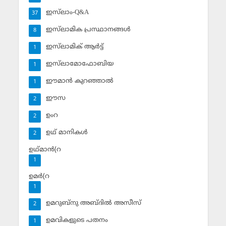
ഇസ്‌ലാം-Q&A
37
ഇസ്‌ലാമിക പ്രസ്ഥാനങ്ങള്‍
8
ഇസ്‌ലാമിക് ആര്‍ട്ട്
1
ഇസ്‌ലാമോഫോബിയ
1
ഈമാന്‍ കുറഞ്ഞാല്‍
1
ഈസ
2
ഉംറ
2
ഉഥ് മാനികള്‍
2
ഉഥ്മാന്‍(റ
1
ഉമര്‍(റ
1
ഉമറുബ്‌നു അബ്ദില്‍ അസീസ്‌
2
ഉമവികളുടെ പതനം
1