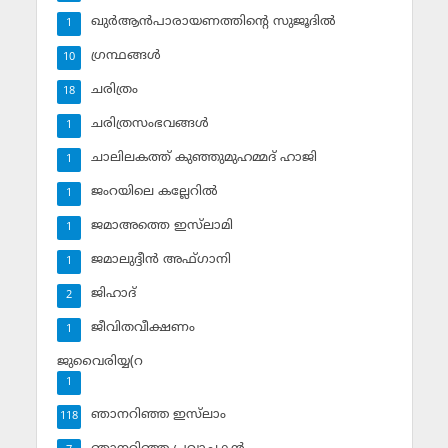
ഖുര്‍ആന്‍പാരായണത്തിന്റെ സുജൂദില്‍
1
ഗ്രന്ഥങ്ങള്‍
10
ചരിത്രം
18
ചരിത്രസംഭവങ്ങള്‍
1
ചാലിലകത്ത് കുഞ്ഞുമുഹമ്മദ് ഹാജി
1
ജംറയിലെ കല്ലേറില്‍
1
ജമാഅത്തെ ഇസ്‌ലാമി
1
ജമാലുദ്ദീന്‍ അഫ്ഗാനി
1
ജിഹാദ്‌
2
ജീവിതവീക്ഷണം
1
ജുവൈരിയ്യ(റ
1
ഞാനറിഞ്ഞ ഇസ്‌ലാം
118