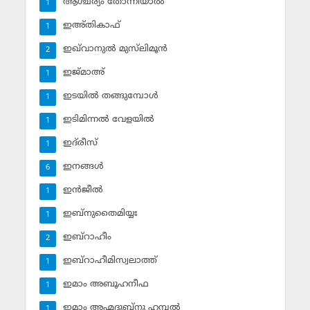
ആശ്ചര്യം തോന്നിയാല്‍
1
ഇഅ്തികാഫ്‌
1
ഇഖ്‌വാനുല്‍ മുസ്‌ലിമൂന്‍
2
ഇജ്മാഅ്
1
ഇടയില്‍ തങ്ങുമ്പോള്‍
1
ഇടിമിന്നല്‍ വേളയില്‍
1
ഇദ്‌രീസ്‌
1
ഇനങ്ങള്‍
6
ഇന്‍ജീല്‍
1
ഇബ്‌നുതൈമിയ്യഃ
1
ഇബ്‌റാഹീം
2
ഇബ്‌റാഹീമിസ്വലാത്ത്
1
ഇമാം അബൂഹനീഫ
1
ഇമാം അഹ്മദുബ്‌നു ഹമ്പല്‍
1