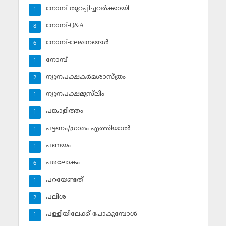
നോമ്പ് തുറപ്പിച്ചവര്‍ക്കായി
1
നോമ്പ്-Q&A
8
നോമ്പ്-ലേഖനങ്ങള്‍
6
നോമ്പ്‌
1
ന്യൂനപക്ഷകര്‍മശാസ്ത്രം
2
ന്യൂനപക്ഷമുസ്‌ലിം
1
പങ്കാളിത്തം
1
പട്ടണം/ഗ്രാമം എത്തിയാല്‍
1
പണയം
1
പരലോകം
6
പറയേണ്ടത്
1
പലിശ
2
പള്ളിയിലേക്ക് പോകുമ്പോള്‍
1