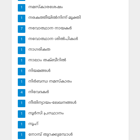
നമസ്‌കാരശേഷം
1
നരകത്തീയില്‍നിന്ന് മുക്തി
1
നവോത്ഥാന നായകര്‍
7
നവോത്ഥാന ശില്‍പികള്‍
1
നാഗരികത
1
നാലാം തക്ബീറില്‍
1
നിയമങ്ങള്‍
1
നിര്‍ബന്ധ നമസ്‌കാരം
1
നിവേദകര്‍
4
നീതിന്യായം-ലേഖനങ്ങള്‍
1
നൂര്‍സി പ്രസ്ഥാനം
1
നൂഹ്‌
1
നോമ്പ് തുറക്കുമ്പോള്‍
1