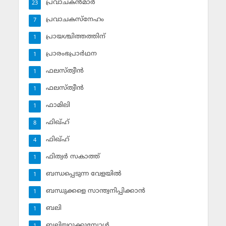
പ്രവാചകന്‍മാര്‍
23
പ്രവാചകസ്‌നേഹം
7
പ്രായശ്ചിത്തത്തിന്
1
പ്രാരംഭപ്രാര്‍ഥന
1
ഫലസ്ത്വീൻ
1
ഫലസ്ത്വീൻ
1
ഫാമിലി
1
ഫിഖ്ഹ്
8
ഫിഖ്ഹ്‌
4
ഫിത്വര്‍ സകാത്ത്‌
1
ബന്ധപ്പെടുന്ന വേളയില്‍
1
ബന്ധുക്കളെ സാന്ത്വനിപ്പിക്കാന്‍
1
ബലി
1
ബലിയറുക്കുമ്പോള്‍