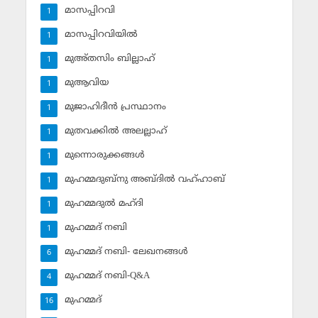
മാസപ്പിറവി
1
മാസപ്പിറവിയില്‍
1
മുഅ്തസിം ബില്ലാഹ്
1
മുആവിയ
1
മുജാഹിദീന്‍ പ്രസ്ഥാനം
1
മുതവക്കില്‍ അലല്ലാഹ്
1
മുന്നൊരുക്കങ്ങള്‍
1
മുഹമ്മദുബ്‌നു അബ്ദില്‍ വഹ്ഹാബ്
1
മുഹമ്മദുല്‍ മഹ്ദി
1
മുഹമ്മദ് നബി
1
മുഹമ്മദ് നബി- ലേഖനങ്ങള്‍
6
മുഹമ്മദ് നബി-Q&A
4
മുഹമ്മദ്‌
16