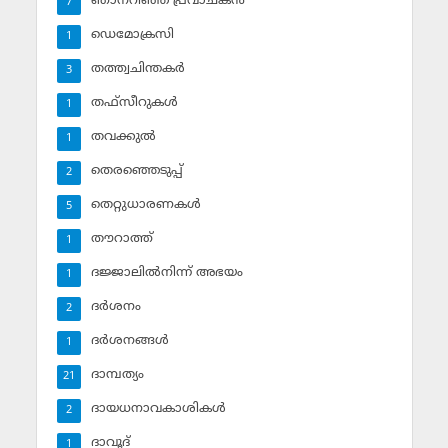
ഞാനറിഞ്ഞ പ്രവാചകന്‍
7
ഡെമോക്രസി
1
തത്ത്വചിന്തകര്‍
3
തഫ്‌സീറുകള്‍
1
തവക്കുല്‍
1
തെരഞ്ഞെടുപ്പ്
2
തെറ്റുധാരണകള്‍
5
തൗറാത്ത്
1
ദജ്ജാലില്‍നിന്ന് അഭയം
1
ദര്‍ശനം
2
ദര്‍ശനങ്ങള്‍
1
ദാമ്പത്യം
21
ദായധനാവകാശികള്‍
2
ദാവൂദ്‌
1