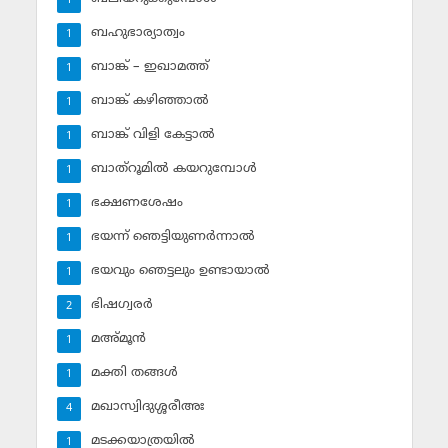
1
ബഹുഭാര്യാത്വം
1
ബാങ്ക് – ഇഖാമത്ത്
1
ബാങ്ക് കഴിഞ്ഞാല്‍
1
ബാങ്ക് വിളി കേട്ടാല്‍
1
ബാത്‌റൂമില്‍ കയറുമ്പോള്‍
1
ഭക്ഷണശേഷം
1
ഭയന്ന് ഞെട്ടിയുണര്‍ന്നാല്‍
1
ഭയവും ഞെട്ടലും ഉണ്ടായാല്‍
1
ഭിഷഗ്വരര്‍
2
മഅ്മൂന്‍
1
മക്തി തങ്ങള്‍
1
മഖാസ്വിദുശ്ശരീഅഃ
4
മടക്കയാത്രയില്‍
1