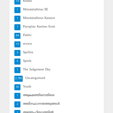
Kerala
13
Minimitalletus 5E
1
Minimitalletus Kasinot
1
Paynplay Kasiino Eesti
1
Public
64
review
15
Spellen
3
Spiele
5
The Judgement Day
1
Uncategorized
2,785
Youth
50
അക്രമത്തിനെതിരെ
1
അടിസ്ഥാനതത്ത്വങ്ങള്‍
2
അത്തഹിയ്യാത്തില്‍
1