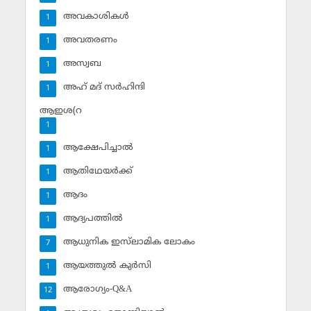
അവകാശികള്‍
1
അവതരണം
1
അസ്വബ
1
അഹ് മദ് സര്‍ഹിന്ദി
1
ആഇശ(റ
1
ആക്ഷേപിച്ചാല്‍
1
ആതിഥേയര്‍ക്ക്
1
ആദം
1
ആദ്യപത്തില്‍
1
ആധുനിക ഇസ്‌ലാമിക ലോകം
7
ആയത്തുല്‍ കുര്‍സി
1
ആരോഗ്യം-Q&A
12