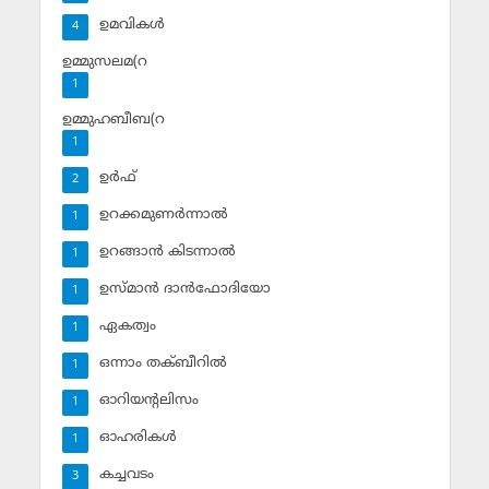
ഉമവികള്‍
4
ഉമ്മുസലമ(റ
1
ഉമ്മുഹബീബ(റ
1
ഉര്‍ഫ്
2
ഉറക്കമുണര്‍ന്നാല്‍
1
ഉറങ്ങാന്‍ കിടന്നാല്‍
1
ഉസ്മാന്‍ ദാന്‍ഫോദിയോ
1
ഏകത്വം
1
ഒന്നാം തക്ബീറില്‍
1
ഓറിയന്റലിസം
1
ഓഹരികള്‍
1
കച്ചവടം
3