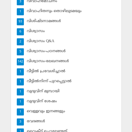
വിവാഹമോചനം
3
വിവാഹിതനും തൊഴിലുടമയും
1
വിശിഷ്ടനാമങ്ങള്‍
93
വിശ്വാസം
6
വിശ്വാസം Q&A
2
വിശ്വാസം-പഠനങ്ങള്‍
5
വിശ്വാസം-ലേഖനങ്ങള്‍
142
വീട്ടില്‍ പ്രവേശിച്ചാല്‍
1
വീട്ടില്‍നിന്ന് പുറപ്പെട്ടാല്‍
1
വുദുവിന് മുമ്പായി
1
വുദുവിന് ശേഷം
1
വെള്ളവും ഇനങ്ങളും
1
വേദങ്ങള്‍
3
വൈകീട്ട് ചൊല്ലേണ്ടത്
1