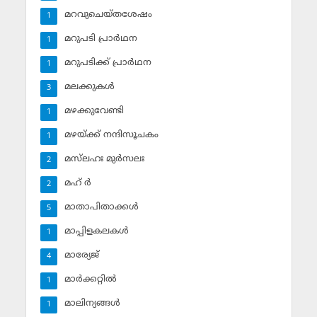
മറവുചെയ്തശേഷം
1
മറുപടി പ്രാര്‍ഥന
1
മറുപടിക്ക് പ്രാര്‍ഥന
1
മലക്കുകള്‍
3
മഴക്കുവേണ്ടി
1
മഴയ്ക്ക് നന്ദിസൂചകം
1
മസ്‌ലഹഃ മുര്‍സലഃ
2
മഹ് ര്‍
2
മാതാപിതാക്കള്‍
5
മാപ്പിളകലകള്‍
1
മാര്യേജ്
4
മാര്‍ക്കറ്റില്‍
1
മാലിന്യങ്ങള്‍
1