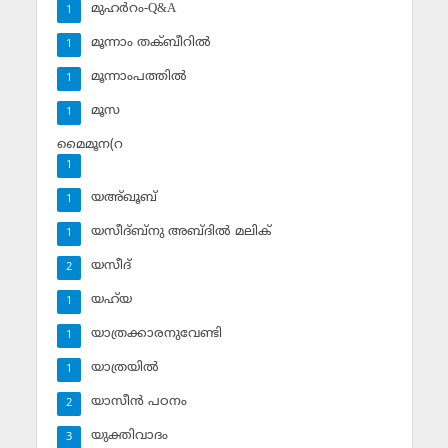
മുഹര്‍റം-Q&A
1
മൂന്നാം തക്ബീറില്‍
1
മൂന്നാംപത്തില്‍
1
മൂസ
1
മൈമൂന(റ
1
യഅ്ഖൂബ്‌
1
യസീദ്ബ്‌നു അബ്ദില്‍ മലിക്‌
1
യസീദ്‌
2
യഹ്‌യ
1
യാത്രക്കാരനുവേണ്ടി
1
യാത്രയില്‍
1
യാസീന്‍ പഠനം
2
യുക്തിവാദം
3