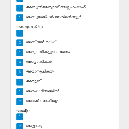
അബുല്‍അബ്ബാസ് അസ്സഫ്ഫാഹ്‌
1
അബൂജഅ്ഫര്‍ അല്‍മന്‍സ്വൂര്‍
1
അബൂബക്ര്‍(റ
1
അബ്ദുല്‍ മലിക്‌
2
അബ്ബാസികളുടെ പതനം
1
അബ്ബാസികള്‍
4
അമാനുഷികത
3
അയ്യൂബ്‌
1
അറഫാദിനത്തില്‍
1
അറബ് സാഹിത്യം
2
അലി(റ
1
അല്ലാഹു
2