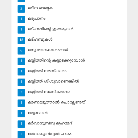
മദീന മാതൃക
2
മദ്യപാനം
1
മദ്ഹബിന്റെ ഇമാമുകള്‍
1
മദ്ഹബുകള്‍
18
മനുഷ്യാവകാശങ്ങള്‍
6
മയ്യിത്തിന്റെ കണ്ണടക്കുമ്പോള്‍
1
മയ്യിത്ത് നമസ്‌കാരം
1
മയ്യിത്ത് ശിശുവാണെങ്കില്‍
1
മയ്യിത്ത് സംസ്‌കരണം
3
മരണമടുത്താല്‍ ചൊല്ലേണ്ടത്
1
മര്യാദകള്‍
1
മര്‍വാനുബ്‌നു മുഹമ്മദ്
1
മര്‍വാനുബ്‌നുല്‍ ഹകം
2