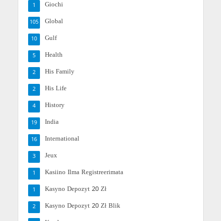
Giochi
1
Global
105
Gulf
10
Health
5
His Family
2
His Life
2
History
4
India
19
International
16
Jeux
3
Kasiino Ilma Registreerimata
1
Kasyno Depozyt 20 Zł
1
Kasyno Depozyt 20 Zł Blik
2