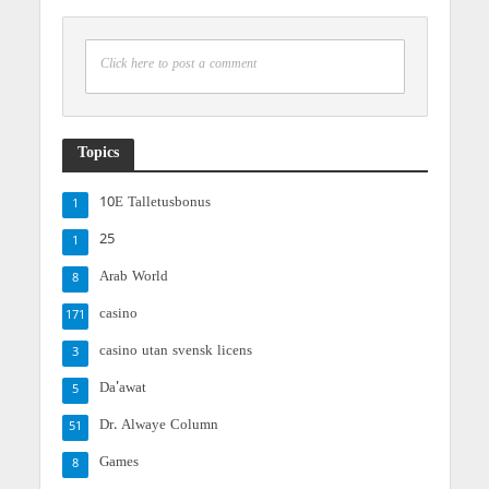
Click here to post a comment
Topics
10E Talletusbonus
1
25
1
Arab World
8
casino
171
casino utan svensk licens
3
Da'awat
5
Dr. Alwaye Column
51
Games
8