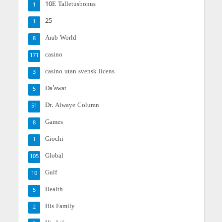
10E Talletusbonus
1
25
1
Arab World
8
casino
171
casino utan svensk licens
3
Da'awat
5
Dr. Alwaye Column
51
Games
8
Giochi
1
Global
105
Gulf
10
Health
5
His Family
2