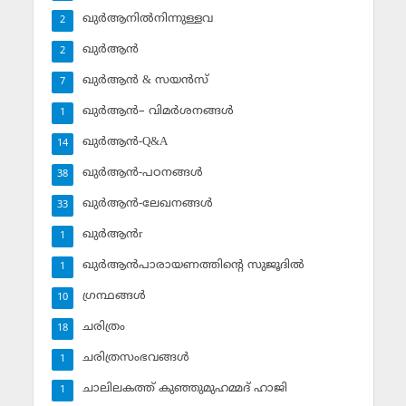
ഖുര്‍ആനില്‍നിന്നുള്ളവ
2
ഖുര്‍ആന്‍
2
ഖുര്‍ആന്‍ & സയന്‍സ്‌
7
ഖുര്‍ആന്‍– വിമര്‍ശനങ്ങള്‍
1
ഖുര്‍ആന്‍-Q&A
14
ഖുര്‍ആന്‍-പഠനങ്ങള്‍
38
ഖുര്‍ആന്‍-ലേഖനങ്ങള്‍
33
ഖുര്‍ആന്‍r
1
ഖുര്‍ആന്‍പാരായണത്തിന്റെ സുജൂദില്‍
1
ഗ്രന്ഥങ്ങള്‍
10
ചരിത്രം
18
ചരിത്രസംഭവങ്ങള്‍
1
ചാലിലകത്ത് കുഞ്ഞുമുഹമ്മദ് ഹാജി
1