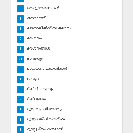
തെറ്റുധാരണകള്‍
5
തൗറാത്ത്
1
ദജ്ജാലില്‍നിന്ന് അഭയം
1
ദര്‍ശനം
2
ദര്‍ശനങ്ങള്‍
1
ദാമ്പത്യം
21
ദായധനാവകാശികള്‍
2
ദാവൂദ്‌
1
ദിക് ര്‍ – ദുആ
6
ദിക്‌റുകള്‍
2
ദുഃഖവും വിഷാദവും
1
ദുസ്സഹജീവിതത്തില്‍
1
ദുസ്സ്വപ്‌നം കണ്ടാല്‍
1