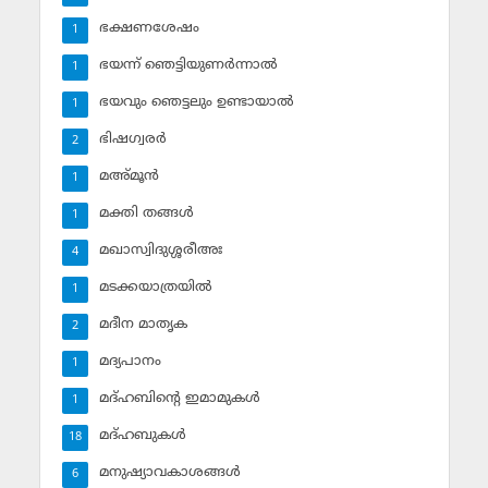
ഭക്ഷണശേഷം
1
ഭയന്ന് ഞെട്ടിയുണര്‍ന്നാല്‍
1
ഭയവും ഞെട്ടലും ഉണ്ടായാല്‍
1
ഭിഷഗ്വരര്‍
2
മഅ്മൂന്‍
1
മക്തി തങ്ങള്‍
1
മഖാസ്വിദുശ്ശരീഅഃ
4
മടക്കയാത്രയില്‍
1
മദീന മാതൃക
2
മദ്യപാനം
1
മദ്ഹബിന്റെ ഇമാമുകള്‍
1
മദ്ഹബുകള്‍
18
മനുഷ്യാവകാശങ്ങള്‍
6