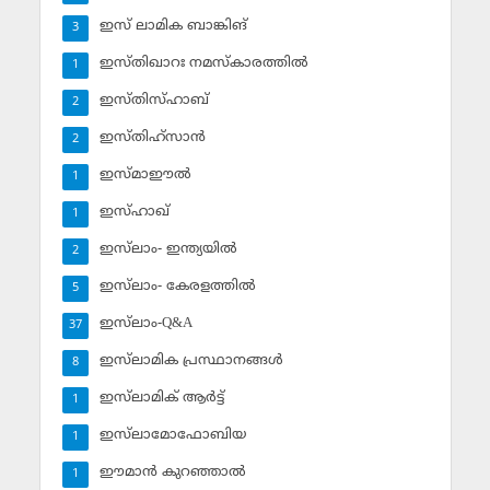
ഇസ് ലാമിക ബാങ്കിങ്‌
3
ഇസ്തിഖാറഃ നമസ്‌കാരത്തില്‍
1
ഇസ്തിസ്ഹാബ്
2
ഇസ്തിഹ്‌സാന്‍
2
ഇസ്മാഈല്‍
1
ഇസ്ഹാഖ്‌
1
ഇസ്‌ലാം- ഇന്ത്യയില്‍
2
ഇസ്‌ലാം- കേരളത്തില്‍
5
ഇസ്‌ലാം-Q&A
37
ഇസ്‌ലാമിക പ്രസ്ഥാനങ്ങള്‍
8
ഇസ്‌ലാമിക് ആര്‍ട്ട്
1
ഇസ്‌ലാമോഫോബിയ
1
ഈമാന്‍ കുറഞ്ഞാല്‍
1