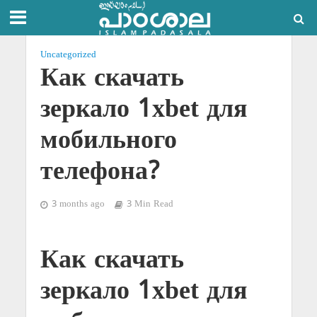
Uncategorized
Как скачать
зеркало 1xbet для
мобильного
телефона?
3 months ago
3 Min Read
Как скачать
зеркало 1xbet для