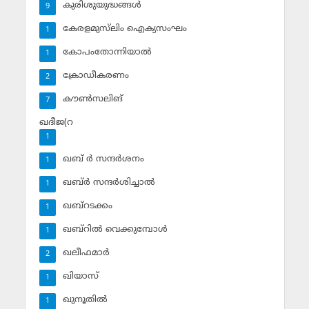
കുരിശുയുദ്ധങ്ങള്‍
9
കേരളമുസ്‌ലിം ഐക്യസംഘം
1
കോപംതോന്നിയാല്‍
1
ക്രോഡീകരണം
2
കൗണ്‍സലിങ്‌
7
ഖദീജ(റ
1
ഖബ് ര്‍ സന്ദര്‍ശനം
1
ഖബ്ര്‍ സന്ദര്‍ശിച്ചാല്‍
1
ഖബ്‌റടക്കം
1
ഖബ്‌റില്‍ വെക്കുമ്പോള്‍
1
ഖലീഫമാര്‍
2
ഖിയാസ്
1
ഖുനൂതില്‍
1