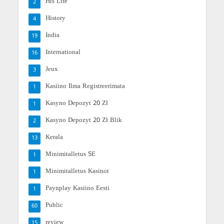
His Life
2
History
4
India
19
International
16
Jeux
3
Kasiino Ilma Registreerimata
1
Kasyno Depozyt 20 Zł
1
Kasyno Depozyt 20 Zł Blik
2
Kerala
13
Minimitalletus 5E
1
Minimitalletus Kasinot
1
Paynplay Kasiino Eesti
1
Public
60
review
15