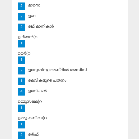
ഈസ
2
ഉംറ
2
ഉഥ് മാനികള്‍
2
ഉഥ്മാന്‍(റ
1
ഉമര്‍(റ
1
ഉമറുബ്‌നു അബ്ദില്‍ അസീസ്‌
2
ഉമവികളുടെ പതനം
1
ഉമവികള്‍
4
ഉമ്മുസലമ(റ
1
ഉമ്മുഹബീബ(റ
1
ഉര്‍ഫ്
2