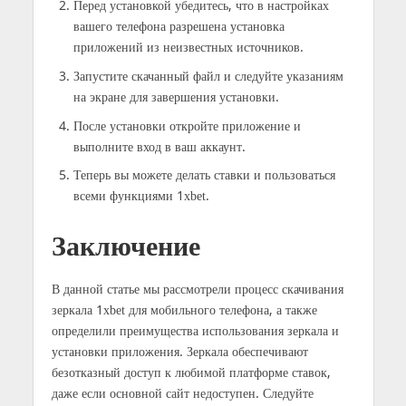
Перед установкой убедитесь, что в настройках
вашего телефона разрешена установка
приложений из неизвестных источников.
Запустите скачанный файл и следуйте указаниям
на экране для завершения установки.
После установки откройте приложение и
выполните вход в ваш аккаунт.
Теперь вы можете делать ставки и пользоваться
всеми функциями 1xbet.
Заключение
В данной статье мы рассмотрели процесс скачивания
зеркала 1xbet для мобильного телефона, а также
определили преимущества использования зеркала и
установки приложения. Зеркала обеспечивают
безотказный доступ к любимой платформе ставок,
даже если основной сайт недоступен. Следуйте