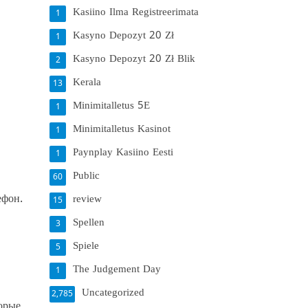
Kasiino Ilma Registreerimata
1
Kasyno Depozyt 20 Zł
1
Kasyno Depozyt 20 Zł Blik
2
Kerala
13
Minimitalletus 5E
1
Minimitalletus Kasinot
1
Paynplay Kasiino Eesti
1
Public
60
ефон.
review
15
Spellen
3
Spiele
5
The Judgement Day
1
Uncategorized
2,785
орые