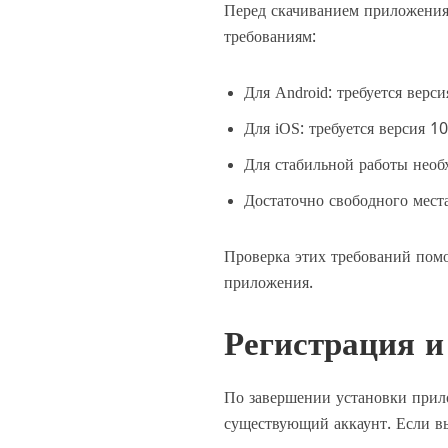
Перед скачиванием приложения 
требованиям:
Для Android: требуется верс
Для iOS: требуется версия 1
Для стабильной работы необ
Достаточно свободного мест
Проверка этих требований пом
приложения.
Регистрация и
По завершении установки прил
существующий аккаунт. Если вы