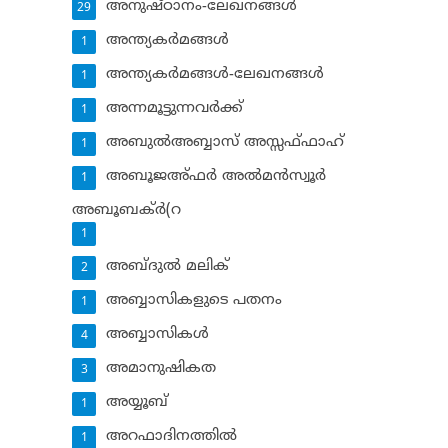
അനുഷ്ഠാനം-ലേഖനങ്ങള്‍
29
അന്ത്യകര്‍മങ്ങള്‍
1
അന്ത്യകര്‍മങ്ങള്‍-ലേഖനങ്ങള്‍
1
അന്നമൂട്ടുന്നവര്‍ക്ക്
1
അബുല്‍അബ്ബാസ് അസ്സഫ്ഫാഹ്‌
1
അബൂജഅ്ഫര്‍ അല്‍മന്‍സ്വൂര്‍
1
അബൂബക്ര്‍(റ
1
അബ്ദുല്‍ മലിക്‌
2
അബ്ബാസികളുടെ പതനം
1
അബ്ബാസികള്‍
4
അമാനുഷികത
3
അയ്യൂബ്‌
1
അറഫാദിനത്തില്‍
1