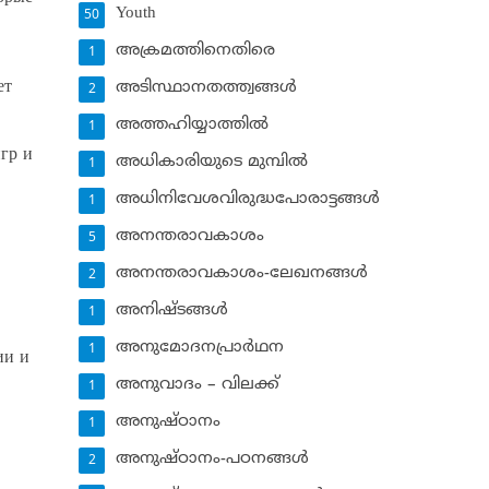
Youth
50
അക്രമത്തിനെതിരെ
1
ет
അടിസ്ഥാനതത്ത്വങ്ങള്‍
2
അത്തഹിയ്യാത്തില്‍
1
гр и
അധികാരിയുടെ മുമ്പില്‍
1
അധിനിവേശവിരുദ്ധപോരാട്ടങ്ങള്‍
1
അനന്തരാവകാശം
5
അനന്തരാവകാശം-ലേഖനങ്ങള്‍
2
അനിഷ്ടങ്ങള്‍
1
അനുമോദനപ്രാര്‍ഥന
1
ии и
അനുവാദം – വിലക്ക്‌
1
അനുഷ്ഠാനം
1
അനുഷ്ഠാനം-പഠനങ്ങള്‍
2