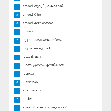
നോമ്പ് തുറപ്പിച്ചവര്‍ക്കായി
1
നോമ്പ്-Q&A
8
നോമ്പ്-ലേഖനങ്ങള്‍
6
നോമ്പ്‌
1
ന്യൂനപക്ഷകര്‍മശാസ്ത്രം
2
ന്യൂനപക്ഷമുസ്‌ലിം
1
പങ്കാളിത്തം
1
പട്ടണം/ഗ്രാമം എത്തിയാല്‍
1
പണയം
1
പരലോകം
6
പറയേണ്ടത്
1
പലിശ
2
പള്ളിയിലേക്ക് പോകുമ്പോള്‍
1