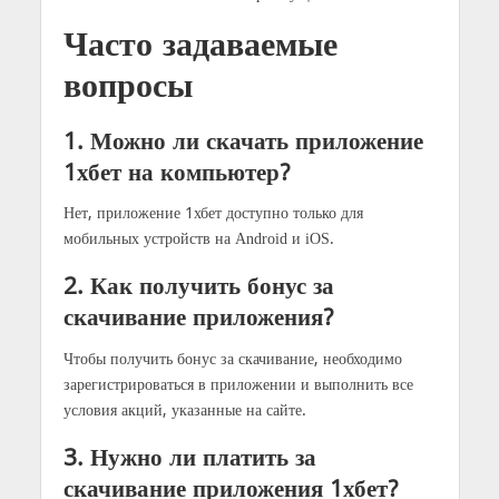
Часто задаваемые
вопросы
1. Можно ли скачать приложение
1хбет на компьютер?
Нет, приложение 1хбет доступно только для
мобильных устройств на Android и iOS.
2. Как получить бонус за
скачивание приложения?
Чтобы получить бонус за скачивание, необходимо
зарегистрироваться в приложении и выполнить все
условия акций, указанные на сайте.
3. Нужно ли платить за
скачивание приложения 1хбет?