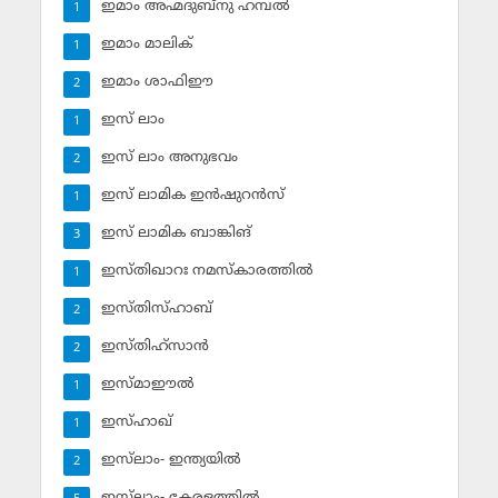
ഇമാം അഹ്മദുബ്‌നു ഹമ്പല്‍
1
ഇമാം മാലിക്
1
ഇമാം ശാഫിഈ
2
ഇസ് ലാം
1
ഇസ് ലാം അനുഭവം
2
ഇസ് ലാമിക ഇന്‍ഷുറന്‍സ്‌
1
ഇസ് ലാമിക ബാങ്കിങ്‌
3
ഇസ്തിഖാറഃ നമസ്‌കാരത്തില്‍
1
ഇസ്തിസ്ഹാബ്
2
ഇസ്തിഹ്‌സാന്‍
2
ഇസ്മാഈല്‍
1
ഇസ്ഹാഖ്‌
1
ഇസ്‌ലാം- ഇന്ത്യയില്‍
2
ഇസ്‌ലാം- കേരളത്തില്‍