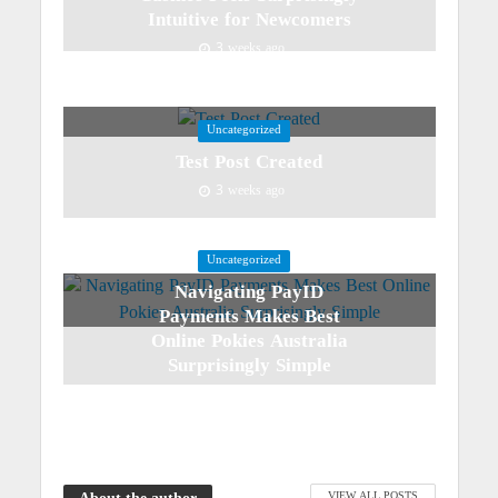
Intuitive for Newcomers
3 weeks ago
Uncategorized
Test Post Created
3 weeks ago
Uncategorized
Navigating PayID
Payments Makes Best
Online Pokies Australia
Surprisingly Simple
3 weeks ago
VIEW ALL POSTS