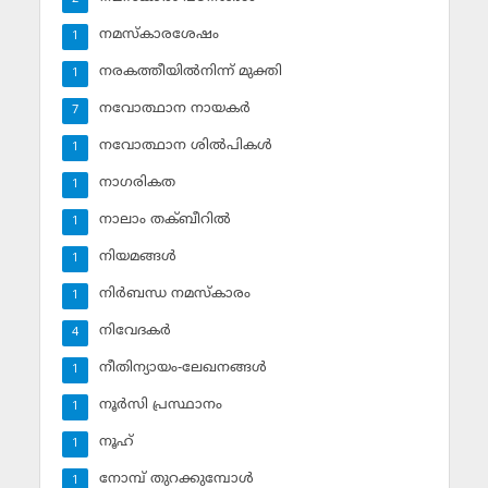
നമസ്‌കാരശേഷം
1
നരകത്തീയില്‍നിന്ന് മുക്തി
1
നവോത്ഥാന നായകര്‍
7
നവോത്ഥാന ശില്‍പികള്‍
1
നാഗരികത
1
നാലാം തക്ബീറില്‍
1
നിയമങ്ങള്‍
1
നിര്‍ബന്ധ നമസ്‌കാരം
1
നിവേദകര്‍
4
നീതിന്യായം-ലേഖനങ്ങള്‍
1
നൂര്‍സി പ്രസ്ഥാനം
1
നൂഹ്‌
1
നോമ്പ് തുറക്കുമ്പോള്‍
1