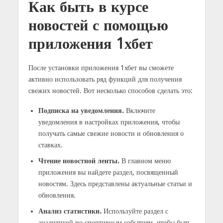
Как быть в курсе
новостей с помощью
приложения 1хбет
После установки приложения 1хбет вы сможете
активно использовать ряд функций для получения
свежих новостей. Вот несколько способов сделать это:
Подписка на уведомления.
Включите
уведомления в настройках приложения, чтобы
получать самые свежие новости и обновления о
ставках.
Чтение новостной ленты.
В главном меню
приложения вы найдете раздел, посвященный
новостям. Здесь представлены актуальные статьи и
обновления.
Анализ статистики.
Используйте раздел с