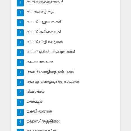
ബലിയറുക്കുമ്പോള്‍
1
ബഹുഭാര്യാത്വം
1
ബാങ്ക് – ഇഖാമത്ത്
1
ബാങ്ക് കഴിഞ്ഞാല്‍
1
ബാങ്ക് വിളി കേട്ടാല്‍
1
ബാത്‌റൂമില്‍ കയറുമ്പോള്‍
1
ഭക്ഷണശേഷം
1
ഭയന്ന് ഞെട്ടിയുണര്‍ന്നാല്‍
1
ഭയവും ഞെട്ടലും ഉണ്ടായാല്‍
1
ഭിഷഗ്വരര്‍
2
മഅ്മൂന്‍
1
മക്തി തങ്ങള്‍
1
മഖാസ്വിദുശ്ശരീഅഃ
4