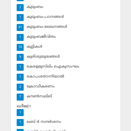
കുടുംബം
2
കുടുംബം-പഠനങ്ങള്‍
1
കുടുംബം-ലേഖനങ്ങള്‍
41
കുടുംബജീവിതം
1
കുട്ടികള്‍
10
കുരിശുയുദ്ധങ്ങള്‍
9
കേരളമുസ്‌ലിം ഐക്യസംഘം
1
കോപംതോന്നിയാല്‍
1
ക്രോഡീകരണം
2
കൗണ്‍സലിങ്‌
7
ഖദീജ(റ
1
ഖബ് ര്‍ സന്ദര്‍ശനം
1