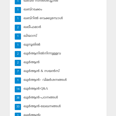
ഖബ്ര്‍ സന്ദര്‍ശിച്ചാല്‍
1
ഖബ്‌റടക്കം
1
ഖബ്‌റില്‍ വെക്കുമ്പോള്‍
1
ഖലീഫമാര്‍
2
ഖിയാസ്
1
ഖുനൂതില്‍
1
ഖുര്‍ആനില്‍നിന്നുള്ളവ
2
ഖുര്‍ആന്‍
2
ഖുര്‍ആന്‍ & സയന്‍സ്‌
7
ഖുര്‍ആന്‍– വിമര്‍ശനങ്ങള്‍
1
ഖുര്‍ആന്‍-Q&A
14
ഖുര്‍ആന്‍-പഠനങ്ങള്‍
38
ഖുര്‍ആന്‍-ലേഖനങ്ങള്‍
33
ഖുര്‍ആന്‍r
1