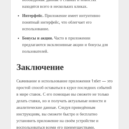
необходимые данные о ставках и новостях
находятся всего в нескольких кликах.
Интерфейс.
Приложение имеет интуитивно
понятный интерфейс, что облегчает его
использование.
Бонусы и акции.
Часто в приложении
предлагаются эксклюзивные акции и бонусы для
пользователей.
Заключение
Скачивание и использование приложения 1хбет — это
простой способ оставаться в курсе последних событий
в мире ставок. С его помощью вы сможете не только
делать ставки, но и получать актуальные новости и
аналитические данные. Следуя приведённым
инструкциям, вы сможете быстро и бесплатно
установить приложение на своём устройстве и
воспользоваться всеми его преимуществами.