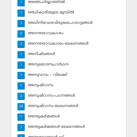
അത്തഹിയ്യാത്തില്‍
1
അധികാരിയുടെ മുമ്പില്‍
1
അധിനിവേശവിരുദ്ധപോരാട്ടങ്ങള്‍
1
അനന്തരാവകാശം
5
അനന്തരാവകാശം-ലേഖനങ്ങള്‍
2
അനിഷ്ടങ്ങള്‍
1
അനുമോദനപ്രാര്‍ഥന
1
അനുവാദം – വിലക്ക്‌
1
അനുഷ്ഠാനം
1
അനുഷ്ഠാനം-പഠനങ്ങള്‍
2
അനുഷ്ഠാനം-ലേഖനങ്ങള്‍
29
അന്ത്യകര്‍മങ്ങള്‍
1
അന്ത്യകര്‍മങ്ങള്‍-ലേഖനങ്ങള്‍
1