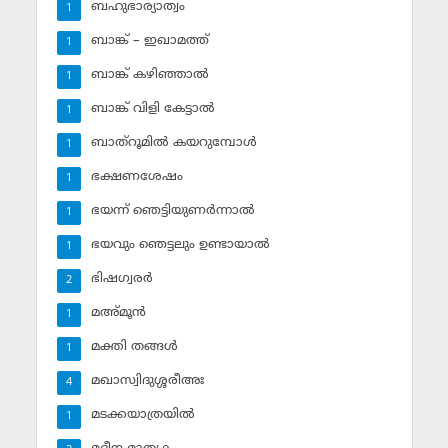
ബഹുഭാര്യാത്വം
1
ബാങ്ക് – ഇഖാമത്ത്
1
ബാങ്ക് കഴിഞ്ഞാല്‍
1
ബാങ്ക് വിളി കേട്ടാല്‍
1
ബാത്‌റൂമില്‍ കയറുമ്പോള്‍
1
ഭക്ഷണശേഷം
1
ഭയന്ന് ഞെട്ടിയുണര്‍ന്നാല്‍
1
ഭയവും ഞെട്ടലും ഉണ്ടായാല്‍
1
ഭിഷഗ്വരര്‍
2
മഅ്മൂന്‍
1
മക്തി തങ്ങള്‍
1
മഖാസ്വിദുശ്ശരീഅഃ
4
മടക്കയാത്രയില്‍
1