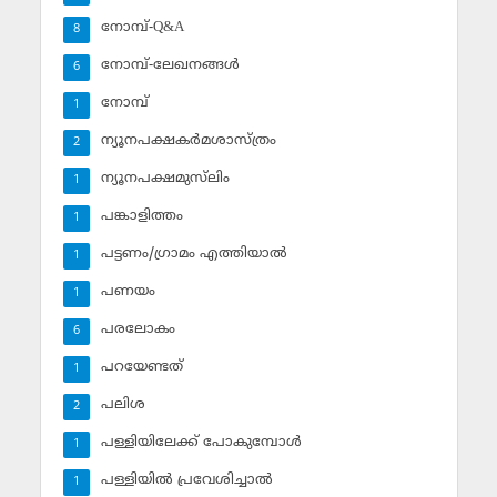
നോമ്പ്-Q&A
8
നോമ്പ്-ലേഖനങ്ങള്‍
6
നോമ്പ്‌
1
ന്യൂനപക്ഷകര്‍മശാസ്ത്രം
2
ന്യൂനപക്ഷമുസ്‌ലിം
1
പങ്കാളിത്തം
1
പട്ടണം/ഗ്രാമം എത്തിയാല്‍
1
പണയം
1
പരലോകം
6
പറയേണ്ടത്
1
പലിശ
2
പള്ളിയിലേക്ക് പോകുമ്പോള്‍
1
പള്ളിയില്‍ പ്രവേശിച്ചാല്‍
1