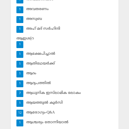
അവതരണം
1
അസ്വബ
1
അഹ് മദ് സര്‍ഹിന്ദി
1
ആഇശ(റ
1
ആക്ഷേപിച്ചാല്‍
1
ആതിഥേയര്‍ക്ക്
1
ആദം
1
ആദ്യപത്തില്‍
1
ആധുനിക ഇസ്‌ലാമിക ലോകം
7
ആയത്തുല്‍ കുര്‍സി
1
ആരോഗ്യം-Q&A
12
ആശ്ചര്യം തോന്നിയാല്‍
1