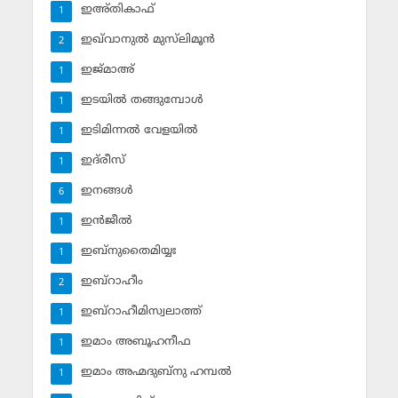
ഇഅ്തികാഫ്‌
1
ഇഖ്‌വാനുല്‍ മുസ്‌ലിമൂന്‍
2
ഇജ്മാഅ്
1
ഇടയില്‍ തങ്ങുമ്പോള്‍
1
ഇടിമിന്നല്‍ വേളയില്‍
1
ഇദ്‌രീസ്‌
1
ഇനങ്ങള്‍
6
ഇന്‍ജീല്‍
1
ഇബ്‌നുതൈമിയ്യഃ
1
ഇബ്‌റാഹീം
2
ഇബ്‌റാഹീമിസ്വലാത്ത്
1
ഇമാം അബൂഹനീഫ
1
ഇമാം അഹ്മദുബ്‌നു ഹമ്പല്‍
1