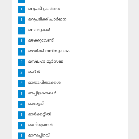
മറുപടി പ്രാര്‍ഥന
1
മറുപടിക്ക് പ്രാര്‍ഥന
1
മലക്കുകള്‍
3
മഴക്കുവേണ്ടി
1
മഴയ്ക്ക് നന്ദിസൂചകം
1
മസ്‌ലഹഃ മുര്‍സലഃ
2
മഹ് ര്‍
2
മാതാപിതാക്കള്‍
5
മാപ്പിളകലകള്‍
1
മാര്യേജ്
4
മാര്‍ക്കറ്റില്‍
1
മാലിന്യങ്ങള്‍
1
മാസപ്പിറവി
1