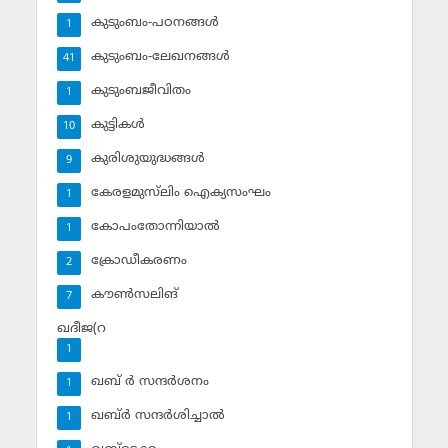
കുടുംബം-പഠനങ്ങള്‍
1
കുടുംബം-ലേഖനങ്ങള്‍
41
കുടുംബജീവിതം
1
കുട്ടികള്‍
10
കുരിശുയുദ്ധങ്ങള്‍
9
കേരളമുസ്‌ലിം ഐക്യസംഘം
1
കോപംതോന്നിയാല്‍
1
ക്രോഡീകരണം
2
കൗണ്‍സലിങ്‌
7
ഖദീജ(റ
1
ഖബ് ര്‍ സന്ദര്‍ശനം
1
ഖബ്ര്‍ സന്ദര്‍ശിച്ചാല്‍
1