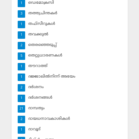
ഡെമോക്രസി
1
തത്ത്വചിന്തകര്‍
3
തഫ്‌സീറുകള്‍
1
തവക്കുല്‍
1
തെരഞ്ഞെടുപ്പ്
2
തെറ്റുധാരണകള്‍
5
തൗറാത്ത്
1
ദജ്ജാലില്‍നിന്ന് അഭയം
1
ദര്‍ശനം
2
ദര്‍ശനങ്ങള്‍
1
ദാമ്പത്യം
21
ദായധനാവകാശികള്‍
2
ദാവൂദ്‌
1