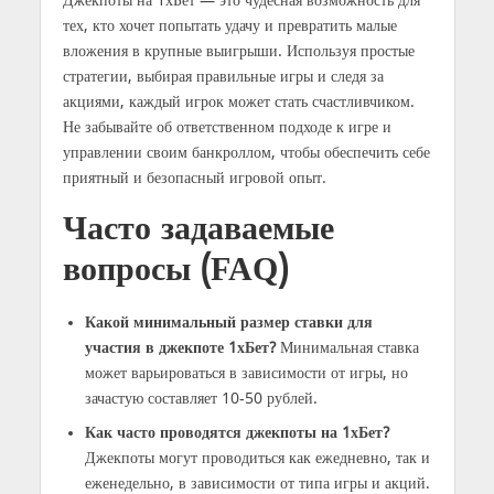
Джекпоты на 1хБет — это чудесная возможность для
тех, кто хочет попытать удачу и превратить малые
вложения в крупные выигрыши. Используя простые
стратегии, выбирая правильные игры и следя за
акциями, каждый игрок может стать счастливчиком.
Не забывайте об ответственном подходе к игре и
управлении своим банкроллом, чтобы обеспечить себе
приятный и безопасный игровой опыт.
Часто задаваемые
вопросы (FAQ)
Какой минимальный размер ставки для
участия в джекпоте 1хБет?
Минимальная ставка
может варьироваться в зависимости от игры, но
зачастую составляет 10-50 рублей.
Как часто проводятся джекпоты на 1хБет?
Джекпоты могут проводиться как ежедневно, так и
еженедельно, в зависимости от типа игры и акций.