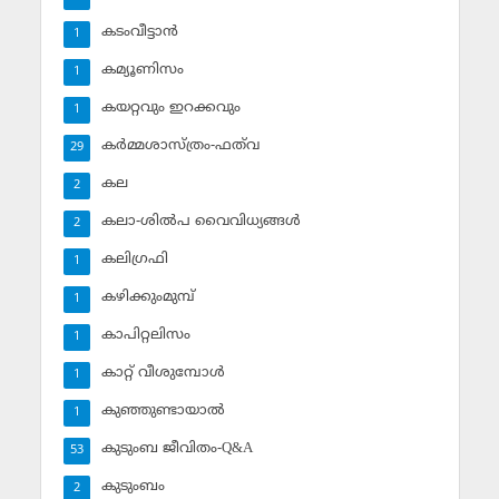
കടംവീട്ടാന്‍
1
കമ്യൂണിസം
1
കയറ്റവും ഇറക്കവും
1
കര്‍മ്മശാസ്ത്രം-ഫത്‌വ
29
കല
2
കലാ-ശില്‍പ വൈവിധ്യങ്ങള്‍
2
കലിഗ്രഫി
1
കഴിക്കുംമുമ്പ്
1
കാപിറ്റലിസം
1
കാറ്റ് വീശുമ്പോള്‍
1
കുഞ്ഞുണ്ടായാല്‍
1
കുടുംബ ജീവിതം-Q&A
53
കുടുംബം
2