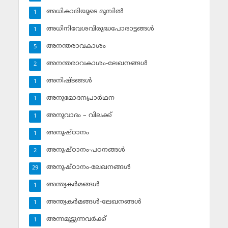
അധികാരിയുടെ മുമ്പില്‍
1
അധിനിവേശവിരുദ്ധപോരാട്ടങ്ങള്‍
1
അനന്തരാവകാശം
5
അനന്തരാവകാശം-ലേഖനങ്ങള്‍
2
അനിഷ്ടങ്ങള്‍
1
അനുമോദനപ്രാര്‍ഥന
1
അനുവാദം – വിലക്ക്‌
1
അനുഷ്ഠാനം
1
അനുഷ്ഠാനം-പഠനങ്ങള്‍
2
അനുഷ്ഠാനം-ലേഖനങ്ങള്‍
29
അന്ത്യകര്‍മങ്ങള്‍
1
അന്ത്യകര്‍മങ്ങള്‍-ലേഖനങ്ങള്‍
1
അന്നമൂട്ടുന്നവര്‍ക്ക്
1