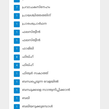
പ്രവാചകസ്‌നേഹം
7
പ്രായശ്ചിത്തത്തിന്
1
പ്രാരംഭപ്രാര്‍ഥന
1
ഫലസ്ത്വീൻ
1
ഫലസ്ത്വീൻ
1
ഫാമിലി
1
ഫിഖ്ഹ്
8
ഫിഖ്ഹ്‌
4
ഫിത്വര്‍ സകാത്ത്‌
1
ബന്ധപ്പെടുന്ന വേളയില്‍
1
ബന്ധുക്കളെ സാന്ത്വനിപ്പിക്കാന്‍
1
ബലി
1
ബലിയറുക്കുമ്പോള്‍
1