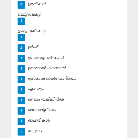
ഉമവികള്‍
4
ഉമ്മുസലമ(റ
1
ഉമ്മുഹബീബ(റ
1
ഉര്‍ഫ്
2
ഉറക്കമുണര്‍ന്നാല്‍
1
ഉറങ്ങാന്‍ കിടന്നാല്‍
1
ഉസ്മാന്‍ ദാന്‍ഫോദിയോ
1
ഏകത്വം
1
ഒന്നാം തക്ബീറില്‍
1
ഓറിയന്റലിസം
1
ഓഹരികള്‍
1
കച്ചവടം
3