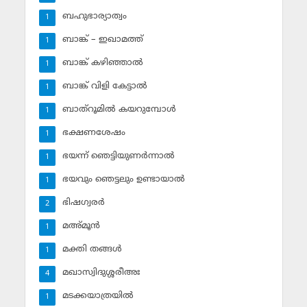
ബഹുഭാര്യാത്വം
1
ബാങ്ക് – ഇഖാമത്ത്
1
ബാങ്ക് കഴിഞ്ഞാല്‍
1
ബാങ്ക് വിളി കേട്ടാല്‍
1
ബാത്‌റൂമില്‍ കയറുമ്പോള്‍
1
ഭക്ഷണശേഷം
1
ഭയന്ന് ഞെട്ടിയുണര്‍ന്നാല്‍
1
ഭയവും ഞെട്ടലും ഉണ്ടായാല്‍
1
ഭിഷഗ്വരര്‍
2
മഅ്മൂന്‍
1
മക്തി തങ്ങള്‍
1
മഖാസ്വിദുശ്ശരീഅഃ
4
മടക്കയാത്രയില്‍
1