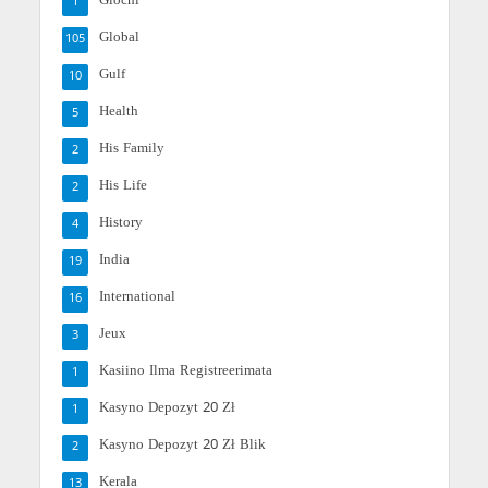
Giochi
1
Global
105
Gulf
10
Health
5
His Family
2
His Life
2
History
4
India
19
International
16
Jeux
3
Kasiino Ilma Registreerimata
1
Kasyno Depozyt 20 Zł
1
Kasyno Depozyt 20 Zł Blik
2
Kerala
13