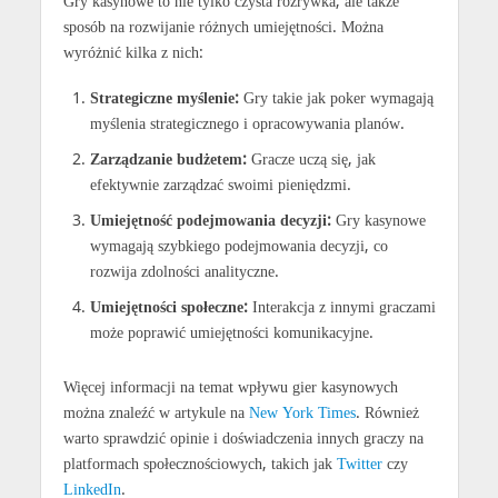
Gry kasynowe to nie tylko czysta rozrywka, ale także
sposób na rozwijanie różnych umiejętności. Można
wyróżnić kilka z nich:
Strategiczne myślenie:
Gry takie jak poker wymagają
myślenia strategicznego i opracowywania planów.
Zarządzanie budżetem:
Gracze uczą się, jak
efektywnie zarządzać swoimi pieniędzmi.
Umiejętność podejmowania decyzji:
Gry kasynowe
wymagają szybkiego podejmowania decyzji, co
rozwija zdolności analityczne.
Umiejętności społeczne:
Interakcja z innymi graczami
może poprawić umiejętności komunikacyjne.
Więcej informacji na temat wpływu gier kasynowych
można znaleźć w artykule na
New York Times
. Również
warto sprawdzić opinie i doświadczenia innych graczy na
platformach społecznościowych, takich jak
Twitter
czy
LinkedIn
.