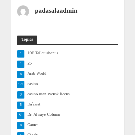
padasalaadmin
Topics
10E Talletusbonus
1
25
1
Arab World
8
casino
171
casino utan svensk licens
3
Da'awat
5
Dr. Alwaye Column
51
Games
8