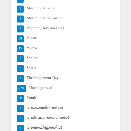
Minimitalletus 5E
1
Minimitalletus Kasinot
1
Paynplay Kasiino Eesti
1
Public
58
review
15
Spellen
3
Spiele
5
The Judgement Day
1
Uncategorized
2,785
Youth
50
അക്രമത്തിനെതിരെ
1
അടിസ്ഥാനതത്ത്വങ്ങള്‍
2
അത്തഹിയ്യാത്തില്‍
1