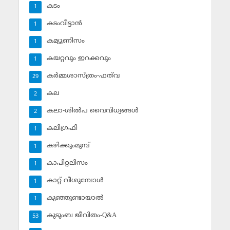
കടം
1
കടംവീട്ടാന്‍
1
കമ്യൂണിസം
1
കയറ്റവും ഇറക്കവും
1
കര്‍മ്മശാസ്ത്രം-ഫത്‌വ
29
കല
2
കലാ-ശില്‍പ വൈവിധ്യങ്ങള്‍
2
കലിഗ്രഫി
1
കഴിക്കുംമുമ്പ്
1
കാപിറ്റലിസം
1
കാറ്റ് വീശുമ്പോള്‍
1
കുഞ്ഞുണ്ടായാല്‍
1
കുടുംബ ജീവിതം-Q&A
53