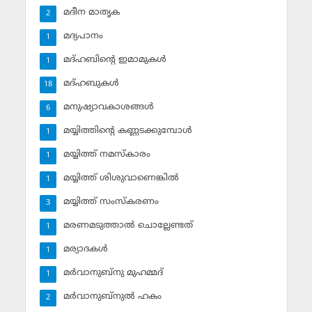
മദീന മാതൃക
2
മദ്യപാനം
1
മദ്ഹബിന്റെ ഇമാമുകള്‍
1
മദ്ഹബുകള്‍
18
മനുഷ്യാവകാശങ്ങള്‍
6
മയ്യിത്തിന്റെ കണ്ണടക്കുമ്പോള്‍
1
മയ്യിത്ത് നമസ്‌കാരം
1
മയ്യിത്ത് ശിശുവാണെങ്കില്‍
1
മയ്യിത്ത് സംസ്‌കരണം
3
മരണമടുത്താല്‍ ചൊല്ലേണ്ടത്
1
മര്യാദകള്‍
1
മര്‍വാനുബ്‌നു മുഹമ്മദ്
1
മര്‍വാനുബ്‌നുല്‍ ഹകം
2