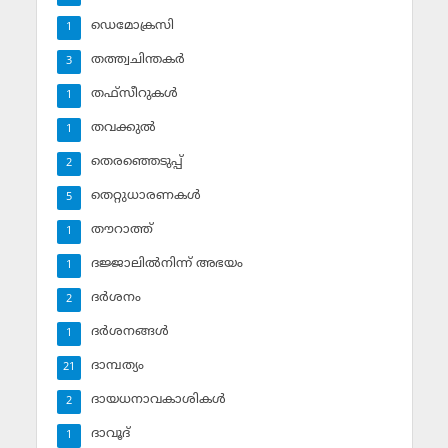
ഡെമോക്രസി
1
തത്ത്വചിന്തകര്‍
3
തഫ്‌സീറുകള്‍
1
തവക്കുല്‍
1
തെരഞ്ഞെടുപ്പ്
2
തെറ്റുധാരണകള്‍
5
തൗറാത്ത്
1
ദജ്ജാലില്‍നിന്ന് അഭയം
1
ദര്‍ശനം
2
ദര്‍ശനങ്ങള്‍
1
ദാമ്പത്യം
21
ദായധനാവകാശികള്‍
2
ദാവൂദ്‌
1