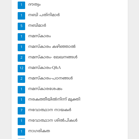
ദൗത്യം
1
നബി പത്‌നിമാര്‍
1
നബിമാര്‍
5
നമസ്‌കാരം
1
നമസ്‌കാരം കഴിഞ്ഞാല്‍
1
നമസ്‌കാരം- ലേഖനങ്ങള്‍
2
നമസ്‌കാരം-Q&A
12
നമസ്‌കാരം-പഠനങ്ങള്‍
2
നമസ്‌കാരശേഷം
1
നരകത്തീയില്‍നിന്ന് മുക്തി
1
നവോത്ഥാന നായകര്‍
7
നവോത്ഥാന ശില്‍പികള്‍
1
നാഗരികത
1