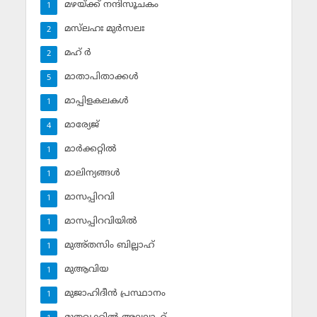
മഴയ്ക്ക് നന്ദിസൂചകം
1
മസ്‌ലഹഃ മുര്‍സലഃ
2
മഹ് ര്‍
2
മാതാപിതാക്കള്‍
5
മാപ്പിളകലകള്‍
1
മാര്യേജ്
4
മാര്‍ക്കറ്റില്‍
1
മാലിന്യങ്ങള്‍
1
മാസപ്പിറവി
1
മാസപ്പിറവിയില്‍
1
മുഅ്തസിം ബില്ലാഹ്
1
മുആവിയ
1
മുജാഹിദീന്‍ പ്രസ്ഥാനം
1