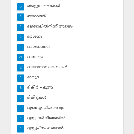
തെറ്റുധാരണകള്‍
5
തൗറാത്ത്
1
ദജ്ജാലില്‍നിന്ന് അഭയം
1
ദര്‍ശനം
2
ദര്‍ശനങ്ങള്‍
1
ദാമ്പത്യം
21
ദായധനാവകാശികള്‍
2
ദാവൂദ്‌
1
ദിക് ര്‍ – ദുആ
6
ദിക്‌റുകള്‍
2
ദുഃഖവും വിഷാദവും
1
ദുസ്സഹജീവിതത്തില്‍
1
ദുസ്സ്വപ്‌നം കണ്ടാല്‍
1