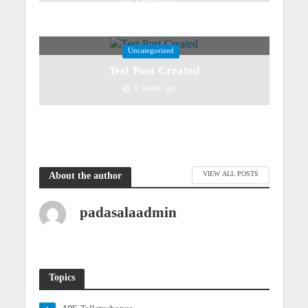
3 weeks ago
Uncategorized
Test Post Created
3 weeks ago
VIEW ALL POSTS
About the author
padasalaadmin
Topics