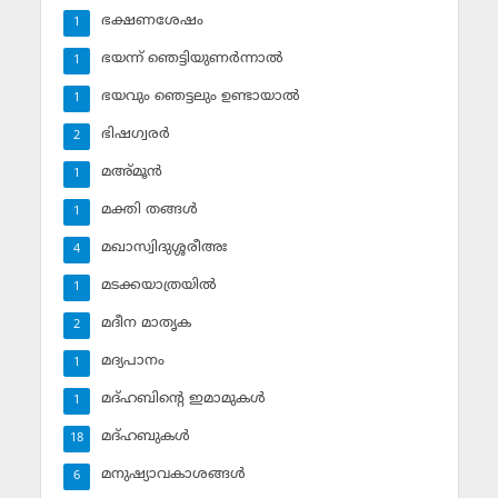
ഭക്ഷണശേഷം
1
ഭയന്ന് ഞെട്ടിയുണര്‍ന്നാല്‍
1
ഭയവും ഞെട്ടലും ഉണ്ടായാല്‍
1
ഭിഷഗ്വരര്‍
2
മഅ്മൂന്‍
1
മക്തി തങ്ങള്‍
1
മഖാസ്വിദുശ്ശരീഅഃ
4
മടക്കയാത്രയില്‍
1
മദീന മാതൃക
2
മദ്യപാനം
1
മദ്ഹബിന്റെ ഇമാമുകള്‍
1
മദ്ഹബുകള്‍
18
മനുഷ്യാവകാശങ്ങള്‍
6