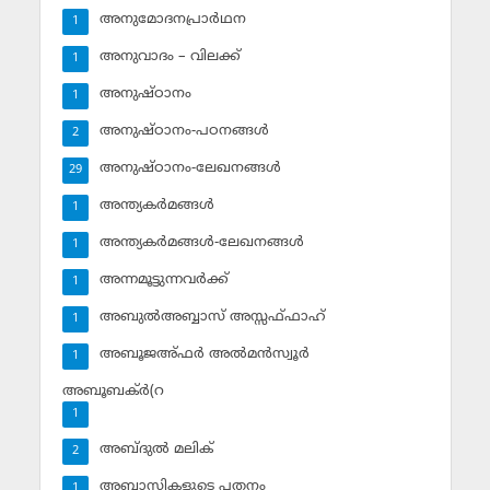
അനുമോദനപ്രാര്‍ഥന
1
അനുവാദം – വിലക്ക്‌
1
അനുഷ്ഠാനം
1
അനുഷ്ഠാനം-പഠനങ്ങള്‍
2
അനുഷ്ഠാനം-ലേഖനങ്ങള്‍
29
അന്ത്യകര്‍മങ്ങള്‍
1
അന്ത്യകര്‍മങ്ങള്‍-ലേഖനങ്ങള്‍
1
അന്നമൂട്ടുന്നവര്‍ക്ക്
1
അബുല്‍അബ്ബാസ് അസ്സഫ്ഫാഹ്‌
1
അബൂജഅ്ഫര്‍ അല്‍മന്‍സ്വൂര്‍
1
അബൂബക്ര്‍(റ
1
അബ്ദുല്‍ മലിക്‌
2
അബ്ബാസികളുടെ പതനം
1