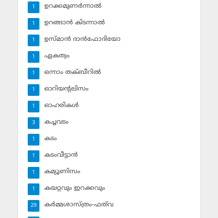
ഉറക്കമുണര്‍ന്നാല്‍
1
ഉറങ്ങാന്‍ കിടന്നാല്‍
1
ഉസ്മാന്‍ ദാന്‍ഫോദിയോ
1
ഏകത്വം
1
ഒന്നാം തക്ബീറില്‍
1
ഓറിയന്റലിസം
1
ഓഹരികള്‍
1
കച്ചവടം
3
കടം
1
കടംവീട്ടാന്‍
1
കമ്യൂണിസം
1
കയറ്റവും ഇറക്കവും
1
കര്‍മ്മശാസ്ത്രം-ഫത്‌വ
29