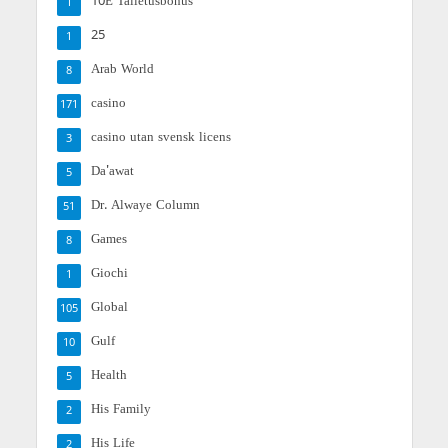
10E Talletusbonus
1
25
1
Arab World
8
casino
171
casino utan svensk licens
3
Da'awat
5
Dr. Alwaye Column
51
Games
8
Giochi
1
Global
105
Gulf
10
Health
5
His Family
2
His Life
2