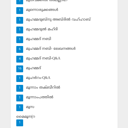
മുതവക്കില്‍ അലല്ലാഹ്
1
മുന്നൊരുക്കങ്ങള്‍
1
മുഹമ്മദുബ്‌നു അബ്ദില്‍ വഹ്ഹാബ്
1
മുഹമ്മദുല്‍ മഹ്ദി
1
മുഹമ്മദ് നബി
1
മുഹമ്മദ് നബി- ലേഖനങ്ങള്‍
6
മുഹമ്മദ് നബി-Q&A
4
മുഹമ്മദ്‌
16
മുഹര്‍റം-Q&A
1
മൂന്നാം തക്ബീറില്‍
1
മൂന്നാംപത്തില്‍
1
മൂസ
1
മൈമൂന(റ
1