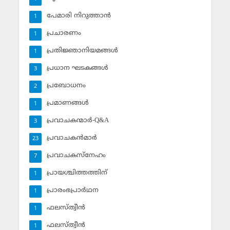
പേമാരി നിറുത്താന്‍
1
പ്രചാരണം
1
പ്രതിജ്ഞാനിയമങ്ങള്‍
1
പ്രധാന ഘടകങ്ങള്‍
3
പ്രബോധനം
2
പ്രമാണങ്ങള്‍
1
പ്രവാചകന്മാര്‍-Q&A
3
പ്രവാചകന്‍മാര്‍
23
പ്രവാചകസ്‌നേഹം
7
പ്രായശ്ചിത്തത്തിന്
1
പ്രാരംഭപ്രാര്‍ഥന
1
ഫലസ്ത്വീൻ
1
ഫലസ്ത്വീൻ
1