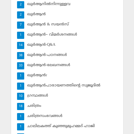
ഖുര്‍ആനില്‍നിന്നുള്ളവ
2
ഖുര്‍ആന്‍
2
ഖുര്‍ആന്‍ & സയന്‍സ്‌
7
ഖുര്‍ആന്‍– വിമര്‍ശനങ്ങള്‍
1
ഖുര്‍ആന്‍-Q&A
14
ഖുര്‍ആന്‍-പഠനങ്ങള്‍
38
ഖുര്‍ആന്‍-ലേഖനങ്ങള്‍
33
ഖുര്‍ആന്‍r
1
ഖുര്‍ആന്‍പാരായണത്തിന്റെ സുജൂദില്‍
1
ഗ്രന്ഥങ്ങള്‍
10
ചരിത്രം
18
ചരിത്രസംഭവങ്ങള്‍
1
ചാലിലകത്ത് കുഞ്ഞുമുഹമ്മദ് ഹാജി
1