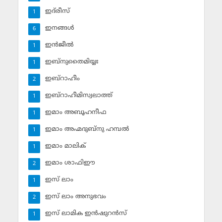
ഇദ്‌രീസ്‌
1
ഇനങ്ങള്‍
6
ഇന്‍ജീല്‍
1
ഇബ്‌നുതൈമിയ്യഃ
1
ഇബ്‌റാഹീം
2
ഇബ്‌റാഹീമിസ്വലാത്ത്
1
ഇമാം അബൂഹനീഫ
1
ഇമാം അഹ്മദുബ്‌നു ഹമ്പല്‍
1
ഇമാം മാലിക്
1
ഇമാം ശാഫിഈ
2
ഇസ് ലാം
1
ഇസ് ലാം അനുഭവം
2
ഇസ് ലാമിക ഇന്‍ഷുറന്‍സ്‌
1