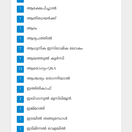
ആക്ഷേപിച്ചാല്‍
1
ആതിഥേയര്‍ക്ക്
1
ആദം
1
ആദ്യപത്തില്‍
1
ആധുനിക ഇസ്‌ലാമിക ലോകം
7
ആയത്തുല്‍ കുര്‍സി
1
ആരോഗ്യം-Q&A
12
ആശ്ചര്യം തോന്നിയാല്‍
1
ഇഅ്തികാഫ്‌
1
ഇഖ്‌വാനുല്‍ മുസ്‌ലിമൂന്‍
2
ഇജ്മാഅ്
1
ഇടയില്‍ തങ്ങുമ്പോള്‍
1
ഇടിമിന്നല്‍ വേളയില്‍
1