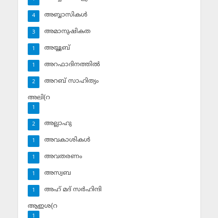
അബ്ബാസികള്‍
4
അമാനുഷികത
3
അയ്യൂബ്‌
1
അറഫാദിനത്തില്‍
1
അറബ് സാഹിത്യം
2
അലി(റ
1
അല്ലാഹു
2
അവകാശികള്‍
1
അവതരണം
1
അസ്വബ
1
അഹ് മദ് സര്‍ഹിന്ദി
1
ആഇശ(റ
1