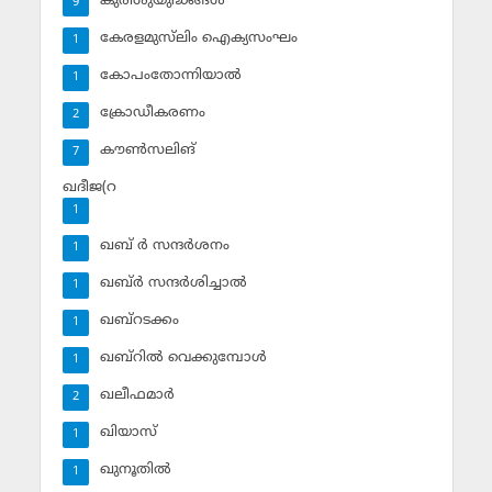
കുരിശുയുദ്ധങ്ങള്‍
9
കേരളമുസ്‌ലിം ഐക്യസംഘം
1
കോപംതോന്നിയാല്‍
1
ക്രോഡീകരണം
2
കൗണ്‍സലിങ്‌
7
ഖദീജ(റ
1
ഖബ് ര്‍ സന്ദര്‍ശനം
1
ഖബ്ര്‍ സന്ദര്‍ശിച്ചാല്‍
1
ഖബ്‌റടക്കം
1
ഖബ്‌റില്‍ വെക്കുമ്പോള്‍
1
ഖലീഫമാര്‍
2
ഖിയാസ്
1
ഖുനൂതില്‍
1