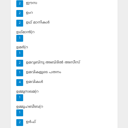
ഈസ
2
ഉംറ
2
ഉഥ് മാനികള്‍
2
ഉഥ്മാന്‍(റ
1
ഉമര്‍(റ
1
ഉമറുബ്‌നു അബ്ദില്‍ അസീസ്‌
2
ഉമവികളുടെ പതനം
1
ഉമവികള്‍
4
ഉമ്മുസലമ(റ
1
ഉമ്മുഹബീബ(റ
1
ഉര്‍ഫ്
2