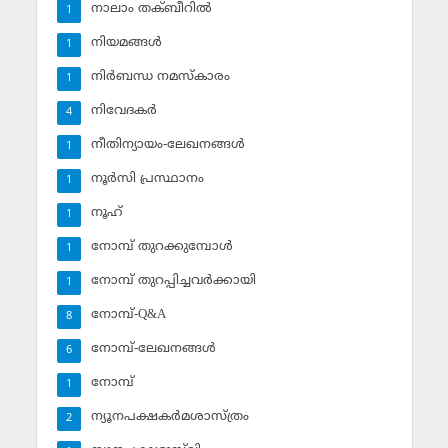
നാലാം തക്ബീറില്‍
1
നിയമങ്ങള്‍
1
നിര്‍ബന്ധ നമസ്‌കാരം
1
നിവേദകര്‍
4
നീതിന്യായം-ലേഖനങ്ങള്‍
1
നൂര്‍സി പ്രസ്ഥാനം
1
നൂഹ്‌
1
നോമ്പ് തുറക്കുമ്പോള്‍
1
നോമ്പ് തുറപ്പിച്ചവര്‍ക്കായി
1
നോമ്പ്-Q&A
8
നോമ്പ്-ലേഖനങ്ങള്‍
6
നോമ്പ്‌
1
ന്യൂനപക്ഷകര്‍മശാസ്ത്രം
2