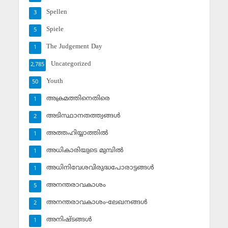
Spellen
3
Spiele
5
The Judgement Day
1
Uncategorized
2,785
Youth
50
അക്രമത്തിനെതിരെ
1
അടിസ്ഥാനതത്ത്വങ്ങള്‍
2
അത്തഹിയ്യാത്തില്‍
1
അധികാരിയുടെ മുമ്പില്‍
1
അധിനിവേശവിരുദ്ധപോരാട്ടങ്ങള്‍
1
അനന്തരാവകാശം
5
അനന്തരാവകാശം-ലേഖനങ്ങള്‍
2
അനിഷ്ടങ്ങള്‍
1