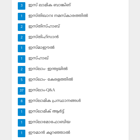
ഇസ് ലാമിക ബാങ്കിങ്‌
3
ഇസ്തിഖാറഃ നമസ്‌കാരത്തില്‍
1
ഇസ്തിസ്ഹാബ്
2
ഇസ്തിഹ്‌സാന്‍
2
ഇസ്മാഈല്‍
1
ഇസ്ഹാഖ്‌
1
ഇസ്‌ലാം- ഇന്ത്യയില്‍
2
ഇസ്‌ലാം- കേരളത്തില്‍
5
ഇസ്‌ലാം-Q&A
37
ഇസ്‌ലാമിക പ്രസ്ഥാനങ്ങള്‍
8
ഇസ്‌ലാമിക് ആര്‍ട്ട്
1
ഇസ്‌ലാമോഫോബിയ
1
ഈമാന്‍ കുറഞ്ഞാല്‍
1