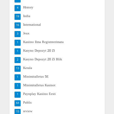
History
4
India
19
International
16
Jeux
3
Kasiino Ilma Registreerimata
1
Kasyno Depozyt 20 Zł
1
Kasyno Depozyt 20 Zł Blik
2
Kerala
13
Minimitalletus 5E
1
Minimitalletus Kasinot
1
Paynplay Kasiino Eesti
1
Public
64
review
15