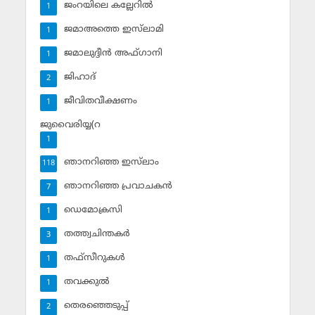
ജംറയിലെ കല്ലേറില്‍
1
ജമാഅത്തെ ഇസ്‌ലാമി
1
ജമാലുദ്ദീന്‍ അഫ്ഗാനി
1
ജിഹാദ്‌
2
ജീവിതവീക്ഷണം
1
ജുവൈരിയ്യ(റ
1
ഞാനറിഞ്ഞ ഇസ്‌ലാം
118
ഞാനറിഞ്ഞ പ്രവാചകന്‍
7
ഡെമോക്രസി
1
തത്ത്വചിന്തകര്‍
3
തഫ്‌സീറുകള്‍
1
തവക്കുല്‍
1
തെരഞ്ഞെടുപ്പ്
2