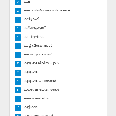
കല
2
കലാ-ശില്‍പ വൈവിധ്യങ്ങള്‍
2
കലിഗ്രഫി
1
കഴിക്കുംമുമ്പ്
1
കാപിറ്റലിസം
1
കാറ്റ് വീശുമ്പോള്‍
1
കുഞ്ഞുണ്ടായാല്‍
1
കുടുംബ ജീവിതം-Q&A
53
കുടുംബം
2
കുടുംബം-പഠനങ്ങള്‍
1
കുടുംബം-ലേഖനങ്ങള്‍
41
കുടുംബജീവിതം
1
കുട്ടികള്‍
10