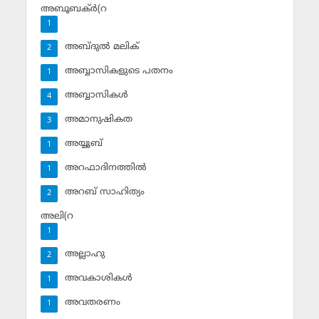
അബൂബക്ര്‍(റ
1
അബ്ദുല്‍ മലിക്‌
2
അബ്ബാസികളുടെ പതനം
1
അബ്ബാസികള്‍
4
അമാനുഷികത
3
അയ്യൂബ്‌
1
അറഫാദിനത്തില്‍
1
അറബ് സാഹിത്യം
2
അലി(റ
1
അല്ലാഹു
2
അവകാശികള്‍
1
അവതരണം
1