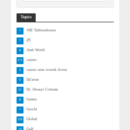
Topics
10E Talletusbonus
1
25
1
Arab World
8
casino
171
casino utan svensk licens
3
Da'awat
5
Dr. Alwaye Column
51
Games
8
Giochi
1
Global
105
Gulf
10