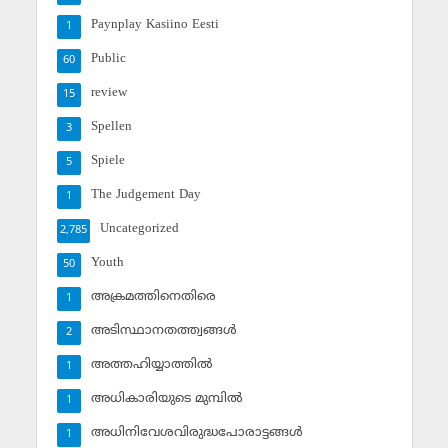
Paynplay Kasiino Eesti
1
Public
60
review
15
Spellen
3
Spiele
5
The Judgement Day
1
Uncategorized
2,785
Youth
50
അക്രമത്തിനെതിരെ
1
അടിസ്ഥാനതത്ത്വങ്ങള്‍
2
അത്തഹിയ്യാത്തില്‍
1
അധികാരിയുടെ മുമ്പില്‍
1
അധിനിവേശവിരുദ്ധപോരാട്ടങ്ങള്‍
1