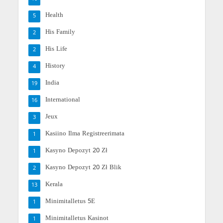
Health
5
His Family
2
His Life
2
History
4
India
19
International
16
Jeux
3
Kasiino Ilma Registreerimata
1
Kasyno Depozyt 20 Zł
1
Kasyno Depozyt 20 Zł Blik
2
Kerala
13
Minimitalletus 5E
1
Minimitalletus Kasinot
1