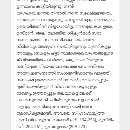
ചോദിച്ചുംപഠിച്ചും അവ മനസ്സിലാക്കാന്‍ അവര്‍
ഉത്സാഹം കാട്ടിയിരുന്നു. നബി
യുഗപുരുഷനായതിനാല്‍ നന്നേ സൂക്ഷ്മമായതും
വലുതുമായ വാക്കുകളും പ്രവൃത്തികളും അവരുടെ
ശ്രദ്ധയില്‍നിന്ന് വിട്ടുപോയില്ല. അബൂബക്ര്‍, ഉമര്‍,
ഉസ്മാന്‍, അലി തുടങ്ങിയ ശിഷ്യന്‍മാര്‍ സദാ
നബിയുമായി സഹവസിക്കുകയും ഓരോ
നിമിഷവും അദ്ദേഹം ചെയ്തിരുന്ന പ്രവൃത്തികളും
അരുളപ്പാടുകളും ഹൃദിസ്ഥമാക്കുകയും തങ്ങളുടെ
ജീവിതത്തില്‍ പകര്‍ത്തുകയും ചെയ്തിരുന്നു.
നബിയുടെ വിയോഗശേഷം അവര്‍ പരസ്പരം
അന്വേഷണംനടത്തി സംശയനിവാരണം വരുത്തി.
നബിചര്യ ഇത്തരത്തില്‍ നേരില്‍ ശ്രവിക്കപ്പെട്ടും
ദൃക്‌സാക്ഷികളാല്‍ നിവേദനംചെയ്യപ്പെട്ടും
രേഖപ്പെടുത്തപ്പെട്ടും തലമുറകളിലേക്ക്
പകര്‍ന്നുനല്‍കി. ഹിജ്‌റ മൂന്നാം നൂറ്റാണ്ടില്‍
ആറുപ്രാമാണികഗ്രന്ഥങ്ങളിലായി അവ
ക്രോഡീകൃതമായി. അവയെ സ്വിഹാഹുസ്സിത്ത
എന്ന് വിളിക്കുന്നു. ബുഖാരി (ഹി. 194-256), മുസ്‌ലിം
(ഹി. 204-261), ഇബ്‌നുമാജ (209-273),