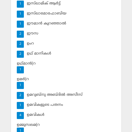
ഇസ്‌ലാമിക് ആര്‍ട്ട്
1
ഇസ്‌ലാമോഫോബിയ
1
ഈമാന്‍ കുറഞ്ഞാല്‍
1
ഈസ
2
ഉംറ
2
ഉഥ് മാനികള്‍
2
ഉഥ്മാന്‍(റ
1
ഉമര്‍(റ
1
ഉമറുബ്‌നു അബ്ദില്‍ അസീസ്‌
2
ഉമവികളുടെ പതനം
1
ഉമവികള്‍
4
ഉമ്മുസലമ(റ
1