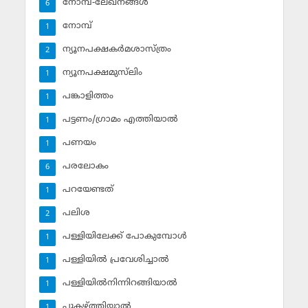
നോമ്പ്-ലേഖനങ്ങള്‍
6
നോമ്പ്‌
1
ന്യൂനപക്ഷകര്‍മശാസ്ത്രം
2
ന്യൂനപക്ഷമുസ്‌ലിം
1
പങ്കാളിത്തം
1
പട്ടണം/ഗ്രാമം എത്തിയാല്‍
1
പണയം
1
പരലോകം
6
പറയേണ്ടത്
1
പലിശ
2
പള്ളിയിലേക്ക് പോകുമ്പോള്‍
1
പള്ളിയില്‍ പ്രവേശിച്ചാല്‍
1
പള്ളിയില്‍നിന്നിറങ്ങിയാല്‍
1
പുകഴ്ത്തിയാല്‍
1