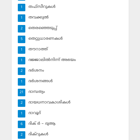
തഫ്‌സീറുകള്‍
1
തവക്കുല്‍
1
തെരഞ്ഞെടുപ്പ്
2
തെറ്റുധാരണകള്‍
5
തൗറാത്ത്
1
ദജ്ജാലില്‍നിന്ന് അഭയം
1
ദര്‍ശനം
2
ദര്‍ശനങ്ങള്‍
1
ദാമ്പത്യം
21
ദായധനാവകാശികള്‍
2
ദാവൂദ്‌
1
ദിക് ര്‍ – ദുആ
6
ദിക്‌റുകള്‍
2