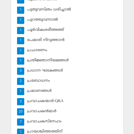
പുതുവസ്ത്രം ധരിച്ചാല്‍
1
പുറത്തുവന്നാല്‍
1
പൂര്‍വികശരീഅത്ത്
1
പേമാരി നിറുത്താന്‍
1
പ്രചാരണം
1
പ്രതിജ്ഞാനിയമങ്ങള്‍
1
പ്രധാന ഘടകങ്ങള്‍
3
പ്രബോധനം
2
പ്രമാണങ്ങള്‍
1
പ്രവാചകന്മാര്‍-Q&A
3
പ്രവാചകന്‍മാര്‍
23
പ്രവാചകസ്‌നേഹം
7
പ്രായശ്ചിത്തത്തിന്
1