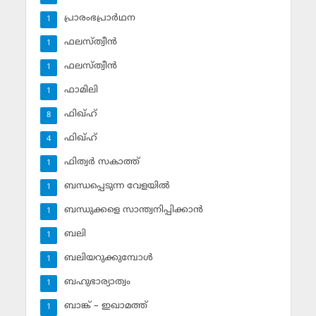
പ്രാരംഭപ്രാര്‍ഥന
1
ഫലസ്ത്വീൻ
1
ഫലസ്ത്വീൻ
1
ഫാമിലി
1
ഫിഖ്ഹ്
8
ഫിഖ്ഹ്‌
4
ഫിത്വര്‍ സകാത്ത്‌
1
ബന്ധപ്പെടുന്ന വേളയില്‍
1
ബന്ധുക്കളെ സാന്ത്വനിപ്പിക്കാന്‍
1
ബലി
1
ബലിയറുക്കുമ്പോള്‍
1
ബഹുഭാര്യാത്വം
1
ബാങ്ക് – ഇഖാമത്ത്
1