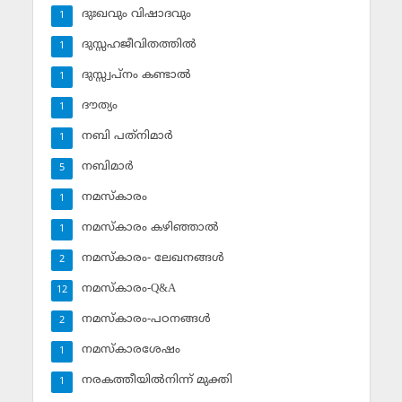
ദുഃഖവും വിഷാദവും
1
ദുസ്സഹജീവിതത്തില്‍
1
ദുസ്സ്വപ്‌നം കണ്ടാല്‍
1
ദൗത്യം
1
നബി പത്‌നിമാര്‍
1
നബിമാര്‍
5
നമസ്‌കാരം
1
നമസ്‌കാരം കഴിഞ്ഞാല്‍
1
നമസ്‌കാരം- ലേഖനങ്ങള്‍
2
നമസ്‌കാരം-Q&A
12
നമസ്‌കാരം-പഠനങ്ങള്‍
2
നമസ്‌കാരശേഷം
1
നരകത്തീയില്‍നിന്ന് മുക്തി
1