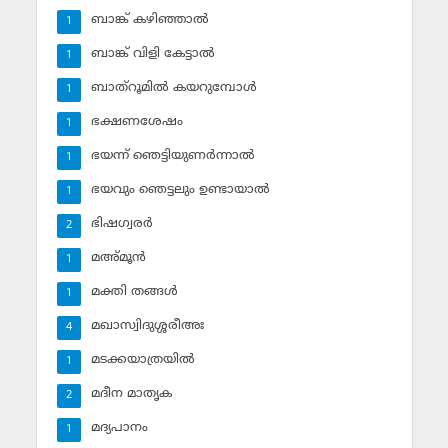
ബാങ്ക് കഴിഞ്ഞാല്‍
1
ബാങ്ക് വിളി കേട്ടാല്‍
1
ബാത്‌റൂമില്‍ കയറുമ്പോള്‍
1
ഭക്ഷണശേഷം
1
ഭയന്ന് ഞെട്ടിയുണര്‍ന്നാല്‍
1
ഭയവും ഞെട്ടലും ഉണ്ടായാല്‍
1
ഭിഷഗ്വരര്‍
2
മഅ്മൂന്‍
1
മക്തി തങ്ങള്‍
1
മഖാസ്വിദുശ്ശരീഅഃ
4
മടക്കയാത്രയില്‍
1
മദീന മാതൃക
2
മദ്യപാനം
1