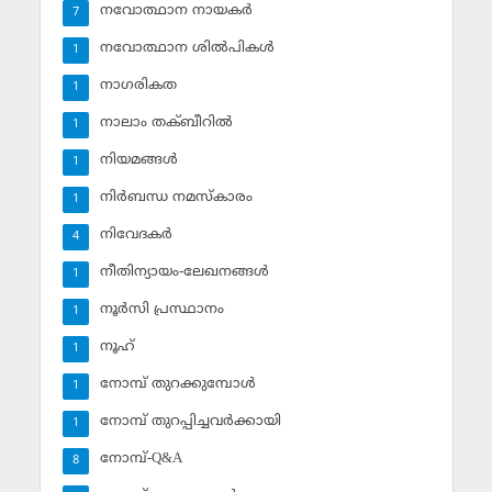
നവോത്ഥാന നായകര്‍
7
നവോത്ഥാന ശില്‍പികള്‍
1
നാഗരികത
1
നാലാം തക്ബീറില്‍
1
നിയമങ്ങള്‍
1
നിര്‍ബന്ധ നമസ്‌കാരം
1
നിവേദകര്‍
4
നീതിന്യായം-ലേഖനങ്ങള്‍
1
നൂര്‍സി പ്രസ്ഥാനം
1
നൂഹ്‌
1
നോമ്പ് തുറക്കുമ്പോള്‍
1
നോമ്പ് തുറപ്പിച്ചവര്‍ക്കായി
1
നോമ്പ്-Q&A
8