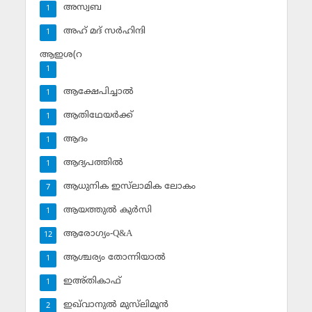
അസ്വബ
1
അഹ് മദ് സര്‍ഹിന്ദി
1
ആഇശ(റ
1
ആക്ഷേപിച്ചാല്‍
1
ആതിഥേയര്‍ക്ക്
1
ആദം
1
ആദ്യപത്തില്‍
1
ആധുനിക ഇസ്‌ലാമിക ലോകം
7
ആയത്തുല്‍ കുര്‍സി
1
ആരോഗ്യം-Q&A
12
ആശ്ചര്യം തോന്നിയാല്‍
1
ഇഅ്തികാഫ്‌
1
ഇഖ്‌വാനുല്‍ മുസ്‌ലിമൂന്‍
2