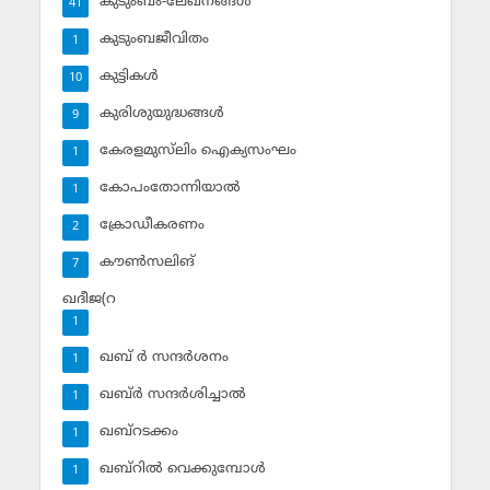
കുടുംബം-ലേഖനങ്ങള്‍
41
കുടുംബജീവിതം
1
കുട്ടികള്‍
10
കുരിശുയുദ്ധങ്ങള്‍
9
കേരളമുസ്‌ലിം ഐക്യസംഘം
1
കോപംതോന്നിയാല്‍
1
ക്രോഡീകരണം
2
കൗണ്‍സലിങ്‌
7
ഖദീജ(റ
1
ഖബ് ര്‍ സന്ദര്‍ശനം
1
ഖബ്ര്‍ സന്ദര്‍ശിച്ചാല്‍
1
ഖബ്‌റടക്കം
1
ഖബ്‌റില്‍ വെക്കുമ്പോള്‍
1