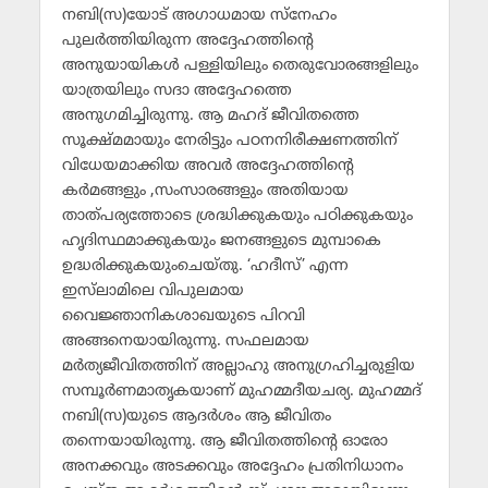
നബി(സ)യോട് അഗാധമായ സ്‌നേഹം
പുലര്‍ത്തിയിരുന്ന അദ്ദേഹത്തിന്റെ
അനുയായികള്‍ പള്ളിയിലും തെരുവോരങ്ങളിലും
യാത്രയിലും സദാ അദ്ദേഹത്തെ
അനുഗമിച്ചിരുന്നു. ആ മഹദ് ജീവിതത്തെ
സൂക്ഷ്മമായും നേരിട്ടും പഠനനിരീക്ഷണത്തിന്
വിധേയമാക്കിയ അവര്‍ അദ്ദേഹത്തിന്റെ
കര്‍മങ്ങളും ,സംസാരങ്ങളും അതിയായ
താത്പര്യത്തോടെ ശ്രദ്ധിക്കുകയും പഠിക്കുകയും
ഹൃദിസ്ഥമാക്കുകയും ജനങ്ങളുടെ മുമ്പാകെ
ഉദ്ധരിക്കുകയുംചെയ്തു. ‘ഹദീസ്’ എന്ന
ഇസ്‌ലാമിലെ വിപുലമായ
വൈജ്ഞാനികശാഖയുടെ പിറവി
അങ്ങനെയായിരുന്നു. സഫലമായ
മര്‍ത്യജീവിതത്തിന് അല്ലാഹു അനുഗ്രഹിച്ചരുളിയ
സമ്പൂര്‍ണമാതൃകയാണ് മുഹമ്മദീയചര്യ. മുഹമ്മദ്
നബി(സ)യുടെ ആദര്‍ശം ആ ജീവിതം
തന്നെയായിരുന്നു. ആ ജീവിതത്തിന്റെ ഓരോ
അനക്കവും അടക്കവും അദ്ദേഹം പ്രതിനിധാനം