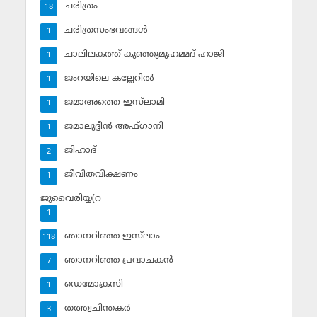
ചരിത്രം
18
ചരിത്രസംഭവങ്ങള്‍
1
ചാലിലകത്ത് കുഞ്ഞുമുഹമ്മദ് ഹാജി
1
ജംറയിലെ കല്ലേറില്‍
1
ജമാഅത്തെ ഇസ്‌ലാമി
1
ജമാലുദ്ദീന്‍ അഫ്ഗാനി
1
ജിഹാദ്‌
2
ജീവിതവീക്ഷണം
1
ജുവൈരിയ്യ(റ
1
ഞാനറിഞ്ഞ ഇസ്‌ലാം
118
ഞാനറിഞ്ഞ പ്രവാചകന്‍
7
ഡെമോക്രസി
1
തത്ത്വചിന്തകര്‍
3