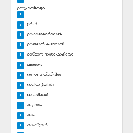
ഉമ്മുഹബീബ(റ
1
ഉര്‍ഫ്
2
ഉറക്കമുണര്‍ന്നാല്‍
1
ഉറങ്ങാന്‍ കിടന്നാല്‍
1
ഉസ്മാന്‍ ദാന്‍ഫോദിയോ
1
ഏകത്വം
1
ഒന്നാം തക്ബീറില്‍
1
ഓറിയന്റലിസം
1
ഓഹരികള്‍
1
കച്ചവടം
3
കടം
1
കടംവീട്ടാന്‍
1