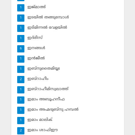
ഇജ്മാഅ്
1
ഇടയില്‍ തങ്ങുമ്പോള്‍
1
ഇടിമിന്നല്‍ വേളയില്‍
1
ഇദ്‌രീസ്‌
1
ഇനങ്ങള്‍
6
ഇന്‍ജീല്‍
1
ഇബ്‌നുതൈമിയ്യഃ
1
ഇബ്‌റാഹീം
2
ഇബ്‌റാഹീമിസ്വലാത്ത്
1
ഇമാം അബൂഹനീഫ
1
ഇമാം അഹ്മദുബ്‌നു ഹമ്പല്‍
1
ഇമാം മാലിക്
1
ഇമാം ശാഫിഈ
2