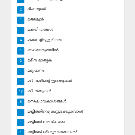
ഭിഷഗ്വരര്‍
2
മഅ്മൂന്‍
1
മക്തി തങ്ങള്‍
1
മഖാസ്വിദുശ്ശരീഅഃ
4
മടക്കയാത്രയില്‍
1
മദീന മാതൃക
2
മദ്യപാനം
1
മദ്ഹബിന്റെ ഇമാമുകള്‍
1
മദ്ഹബുകള്‍
18
മനുഷ്യാവകാശങ്ങള്‍
6
മയ്യിത്തിന്റെ കണ്ണടക്കുമ്പോള്‍
1
മയ്യിത്ത് നമസ്‌കാരം
1
മയ്യിത്ത് ശിശുവാണെങ്കില്‍
1