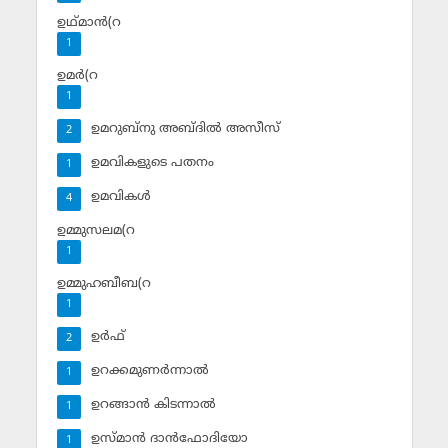
ഉഥ്മാന്‍(റ
1
ഉമര്‍(റ
1
ഉമറുബ്‌നു അബ്ദില്‍ അസീസ്‌
2
ഉമവികളുടെ പതനം
1
ഉമവികള്‍
4
ഉമ്മുസലമ(റ
1
ഉമ്മുഹബീബ(റ
1
ഉര്‍ഫ്
2
ഉറക്കമുണര്‍ന്നാല്‍
1
ഉറങ്ങാന്‍ കിടന്നാല്‍
1
ഉസ്മാന്‍ ദാന്‍ഫോദിയോ
1