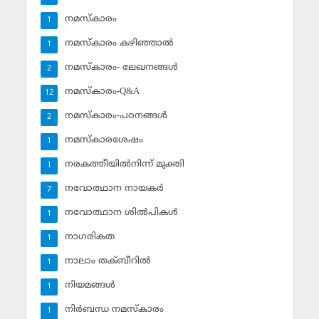
നമസ്‌കാരം
1
നമസ്‌കാരം കഴിഞ്ഞാല്‍
1
നമസ്‌കാരം- ലേഖനങ്ങള്‍
2
നമസ്‌കാരം-Q&A
12
നമസ്‌കാരം-പഠനങ്ങള്‍
2
നമസ്‌കാരശേഷം
1
നരകത്തീയില്‍നിന്ന് മുക്തി
1
നവോത്ഥാന നായകര്‍
7
നവോത്ഥാന ശില്‍പികള്‍
1
നാഗരികത
1
നാലാം തക്ബീറില്‍
1
നിയമങ്ങള്‍
1
നിര്‍ബന്ധ നമസ്‌കാരം
1