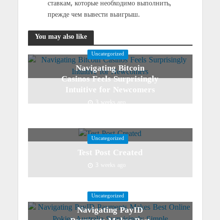
ставкам, которые необходимо выполнить,
прежде чем вывести выигрыш.
You may also like
Uncategorized
Navigating Bitcoin
Casinos Feels Surprisingly
Intuitive for Newcomers
3 weeks ago
Uncategorized
Test Post Created
3 weeks ago
Uncategorized
Navigating PayID