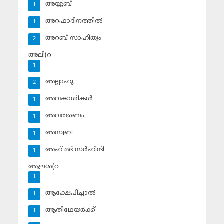
അയ്യൂബ്‌
1
അറഫാദിനത്തില്‍
1
അറബ് സാഹിത്യം
2
അലി(റ
1
അല്ലാഹു
2
അവകാശികള്‍
1
അവതരണം
1
അസ്വബ
1
അഹ് മദ് സര്‍ഹിന്ദി
1
ആഇശ(റ
1
ആക്ഷേപിച്ചാല്‍
1
ആതിഥേയര്‍ക്ക്
1