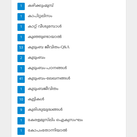
കഴിക്കുംമുമ്പ്
1
കാപിറ്റലിസം
1
കാറ്റ് വീശുമ്പോള്‍
1
കുഞ്ഞുണ്ടായാല്‍
1
കുടുംബ ജീവിതം-Q&A
53
കുടുംബം
2
കുടുംബം-പഠനങ്ങള്‍
1
കുടുംബം-ലേഖനങ്ങള്‍
41
കുടുംബജീവിതം
1
കുട്ടികള്‍
10
കുരിശുയുദ്ധങ്ങള്‍
9
കേരളമുസ്‌ലിം ഐക്യസംഘം
1
കോപംതോന്നിയാല്‍
1