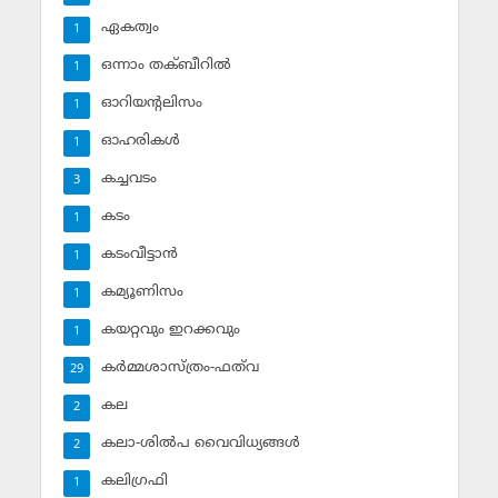
ഏകത്വം
1
ഒന്നാം തക്ബീറില്‍
1
ഓറിയന്റലിസം
1
ഓഹരികള്‍
1
കച്ചവടം
3
കടം
1
കടംവീട്ടാന്‍
1
കമ്യൂണിസം
1
കയറ്റവും ഇറക്കവും
1
കര്‍മ്മശാസ്ത്രം-ഫത്‌വ
29
കല
2
കലാ-ശില്‍പ വൈവിധ്യങ്ങള്‍
2
കലിഗ്രഫി
1