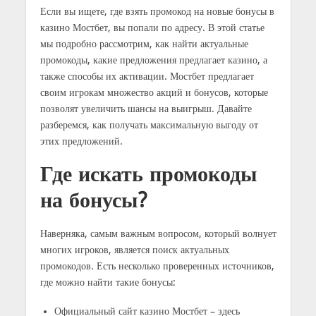
Если вы ищете, где взять промокод на новые бонусы в
казино Мостбет, вы попали по адресу. В этой статье
мы подробно рассмотрим, как найти актуальные
промокоды, какие предложения предлагает казино, а
также способы их активации. Мостбет предлагает
своим игрокам множество акций и бонусов, которые
позволят увеличить шансы на выигрыш. Давайте
разберемся, как получать максимальную выгоду от
этих предложений.
Где искать промокоды
на бонусы?
Наверняка, самым важным вопросом, который волнует
многих игроков, является поиск актуальных
промокодов. Есть несколько проверенных источников,
где можно найти такие бонусы:
Официальный сайт казино Мостбет – здесь