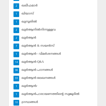
ഖലീഫമാര്‍
2
ഖിയാസ്
1
ഖുനൂതില്‍
1
ഖുര്‍ആനില്‍നിന്നുള്ളവ
2
ഖുര്‍ആന്‍
2
ഖുര്‍ആന്‍ & സയന്‍സ്‌
7
ഖുര്‍ആന്‍– വിമര്‍ശനങ്ങള്‍
1
ഖുര്‍ആന്‍-Q&A
14
ഖുര്‍ആന്‍-പഠനങ്ങള്‍
38
ഖുര്‍ആന്‍-ലേഖനങ്ങള്‍
33
ഖുര്‍ആന്‍r
1
ഖുര്‍ആന്‍പാരായണത്തിന്റെ സുജൂദില്‍
1
ഗ്രന്ഥങ്ങള്‍
10