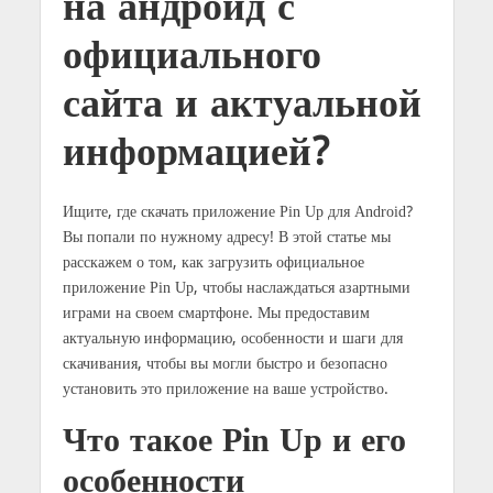
на андроид с
официального
сайта и актуальной
информацией?
Ищите, где скачать приложение Pin Up для Android?
Вы попали по нужному адресу! В этой статье мы
расскажем о том, как загрузить официальное
приложение Pin Up, чтобы наслаждаться азартными
играми на своем смартфоне. Мы предоставим
актуальную информацию, особенности и шаги для
скачивания, чтобы вы могли быстро и безопасно
установить это приложение на ваше устройство.
Что такое Pin Up и его
особенности