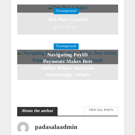
Uncategorized
Test Post Created
3 weeks ago
Uncategorized
Navigating PayID
Payments Makes Best
Online Pokies Australia
Surprisingly Simple
3 weeks ago
VIEW ALL POSTS
About the author
padasalaadmin