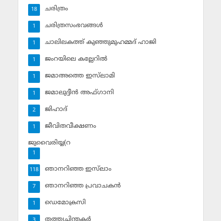
ചരിത്രം
18
ചരിത്രസംഭവങ്ങള്‍
1
ചാലിലകത്ത് കുഞ്ഞുമുഹമ്മദ് ഹാജി
1
ജംറയിലെ കല്ലേറില്‍
1
ജമാഅത്തെ ഇസ്‌ലാമി
1
ജമാലുദ്ദീന്‍ അഫ്ഗാനി
1
ജിഹാദ്‌
2
ജീവിതവീക്ഷണം
1
ജുവൈരിയ്യ(റ
1
ഞാനറിഞ്ഞ ഇസ്‌ലാം
118
ഞാനറിഞ്ഞ പ്രവാചകന്‍
7
ഡെമോക്രസി
1
തത്ത്വചിന്തകര്‍
3