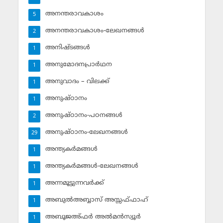
അനന്തരാവകാശം
5
അനന്തരാവകാശം-ലേഖനങ്ങള്‍
2
അനിഷ്ടങ്ങള്‍
1
അനുമോദനപ്രാര്‍ഥന
1
അനുവാദം – വിലക്ക്‌
1
അനുഷ്ഠാനം
1
അനുഷ്ഠാനം-പഠനങ്ങള്‍
2
അനുഷ്ഠാനം-ലേഖനങ്ങള്‍
29
അന്ത്യകര്‍മങ്ങള്‍
1
അന്ത്യകര്‍മങ്ങള്‍-ലേഖനങ്ങള്‍
1
അന്നമൂട്ടുന്നവര്‍ക്ക്
1
അബുല്‍അബ്ബാസ് അസ്സഫ്ഫാഹ്‌
1
അബൂജഅ്ഫര്‍ അല്‍മന്‍സ്വൂര്‍
1