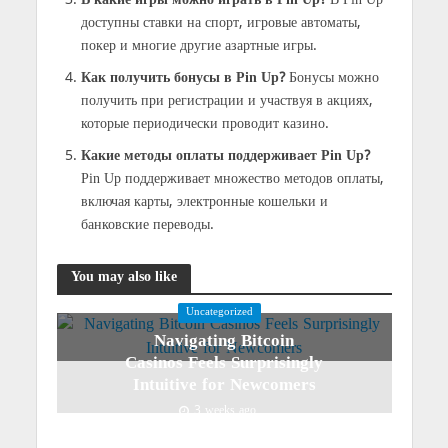
В какие игры можно играть в Pin Up?
В Pin Up
доступны ставки на спорт, игровые автоматы,
покер и многие другие азартные игры.
Как получить бонусы в Pin Up?
Бонусы можно
получить при регистрации и участвуя в акциях,
которые периодически проводит казино.
Какие методы оплаты поддерживает Pin Up?
Pin Up поддерживает множество методов оплаты,
включая карты, электронные кошельки и
банковские переводы.
You may also like
Uncategorized
Navigating Bitcoin
Casinos Feels Surprisingly
Intuitive for Newcomers
3 weeks ago