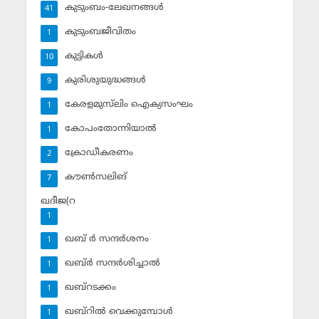
കുടുംബം-ലേഖനങ്ങള്‍
41
കുടുംബജീവിതം
1
കുട്ടികള്‍
10
കുരിശുയുദ്ധങ്ങള്‍
9
കേരളമുസ്‌ലിം ഐക്യസംഘം
1
കോപംതോന്നിയാല്‍
1
ക്രോഡീകരണം
2
കൗണ്‍സലിങ്‌
7
ഖദീജ(റ
1
ഖബ് ര്‍ സന്ദര്‍ശനം
1
ഖബ്ര്‍ സന്ദര്‍ശിച്ചാല്‍
1
ഖബ്‌റടക്കം
1
ഖബ്‌റില്‍ വെക്കുമ്പോള്‍
1