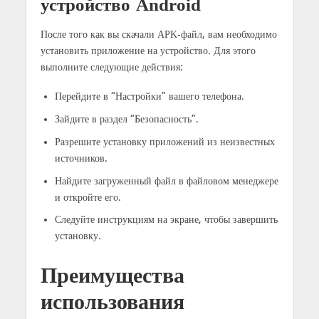
устройство Android
После того как вы скачали APK-файл, вам необходимо
установить приложение на устройство. Для этого
выполните следующие действия:
Перейдите в “Настройки” вашего телефона.
Зайдите в раздел “Безопасность”.
Разрешите установку приложений из неизвестных
источников.
Найдите загруженный файл в файловом менеджере
и откройте его.
Следуйте инструкциям на экране, чтобы завершить
установку.
Преимущества
использования