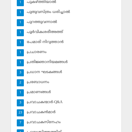
പുകഴ്ത്തിയാല്‍
1
പുതുവസ്ത്രം ധരിച്ചാല്‍
1
പുറത്തുവന്നാല്‍
1
പൂര്‍വികശരീഅത്ത്
1
പേമാരി നിറുത്താന്‍
1
പ്രചാരണം
1
പ്രതിജ്ഞാനിയമങ്ങള്‍
1
പ്രധാന ഘടകങ്ങള്‍
3
പ്രബോധനം
2
പ്രമാണങ്ങള്‍
1
പ്രവാചകന്മാര്‍-Q&A
3
പ്രവാചകന്‍മാര്‍
23
പ്രവാചകസ്‌നേഹം
7