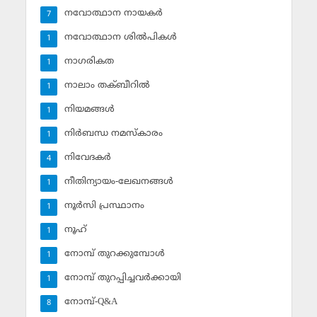
നവോത്ഥാന നായകര്‍
7
നവോത്ഥാന ശില്‍പികള്‍
1
നാഗരികത
1
നാലാം തക്ബീറില്‍
1
നിയമങ്ങള്‍
1
നിര്‍ബന്ധ നമസ്‌കാരം
1
നിവേദകര്‍
4
നീതിന്യായം-ലേഖനങ്ങള്‍
1
നൂര്‍സി പ്രസ്ഥാനം
1
നൂഹ്‌
1
നോമ്പ് തുറക്കുമ്പോള്‍
1
നോമ്പ് തുറപ്പിച്ചവര്‍ക്കായി
1
നോമ്പ്-Q&A
8