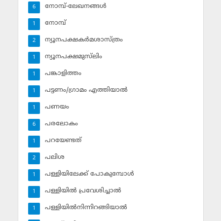
നോമ്പ്-ലേഖനങ്ങള്‍
6
നോമ്പ്‌
1
ന്യൂനപക്ഷകര്‍മശാസ്ത്രം
2
ന്യൂനപക്ഷമുസ്‌ലിം
1
പങ്കാളിത്തം
1
പട്ടണം/ഗ്രാമം എത്തിയാല്‍
1
പണയം
1
പരലോകം
6
പറയേണ്ടത്
1
പലിശ
2
പള്ളിയിലേക്ക് പോകുമ്പോള്‍
1
പള്ളിയില്‍ പ്രവേശിച്ചാല്‍
1
പള്ളിയില്‍നിന്നിറങ്ങിയാല്‍
1