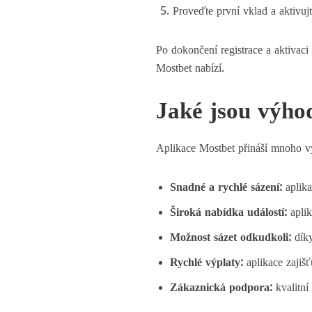
Proveďte první vklad a aktivuj
Po dokončení registrace a aktivaci
Mostbet nabízí.
Jaké jsou výho
Aplikace Mostbet přináší mnoho výh
Snadné a rychlé sázení:
aplika
Široká nabídka událostí:
aplik
Možnost sázet odkudkoli:
díky
Rychlé výplaty:
aplikace zajišť
Zákaznická podpora:
kvalitní