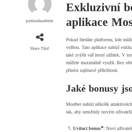
Exkluzivní b
aplikace Mos
padasalaadmin
Pokud hledáte platformu, kde může
volbou. Tato aplikace nabízí exkl
Share This!
také zvýšit váš herní zážitek. V t
můžete maximálně využít. Bez ohl
přinést zajímavé příležitosti.
Jaké bonusy jso
Mostbet nabízí několik atraktivní
tak, aby umožnily novým uživatelů
Uvítací bonus*
: Noví uživate