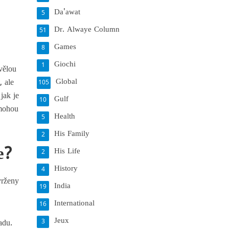
Da'awat
5
Dr. Alwaye Column
51
Games
8
Giochi
1
vělou
Global
, ale
105
jak je
Gulf
10
 mohou
Health
5
His Family
2
e?
His Life
2
History
4
vrženy
India
19
International
16
Jeux
adu.
3