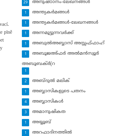
അനുഷ്ഠാനം-ലേഖനങ്ങള്‍
29
അന്ത്യകര്‍മങ്ങള്‍
1
അന്ത്യകര്‍മങ്ങള്‍-ലേഖനങ്ങള്‍
1
vací.
e plně
അന്നമൂട്ടുന്നവര്‍ക്ക്
1
et
അബുല്‍അബ്ബാസ് അസ്സഫ്ഫാഹ്‌
1
ky
അബൂജഅ്ഫര്‍ അല്‍മന്‍സ്വൂര്‍
1
അബൂബക്ര്‍(റ
1
അബ്ദുല്‍ മലിക്‌
2
അബ്ബാസികളുടെ പതനം
1
അബ്ബാസികള്‍
4
അമാനുഷികത
3
അയ്യൂബ്‌
1
അറഫാദിനത്തില്‍
1