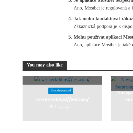
Je aplikace Mostbet bezpečn
Ano, Mostbet je regulovaná a b
Jak mohu kontaktovat záka
Zákaznická podpora je k dispoz
Mohu používat aplikaci Most
Ano, aplikace Mostbet je také 
You may also like
Uncategorized
Navigat
cw-check-https://test.com/
Surp
1 day ago