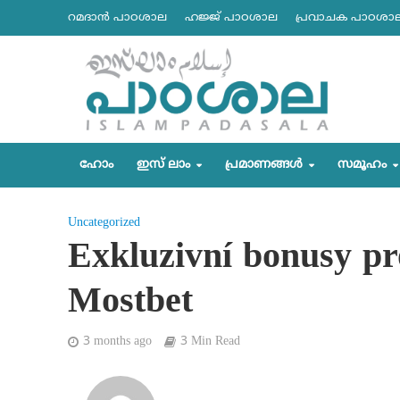
റമദാന്‍ പാഠശാല
ഹജ്ജ് പാഠശാല
പ്രവാചക പാഠശാ
ഹോം
ഇസ് ലാം
പ്രമാണങ്ങള്‍
സമൂഹം
Uncategorized
Exkluzivní bonusy pro
Mostbet
3 months ago
3 Min Read