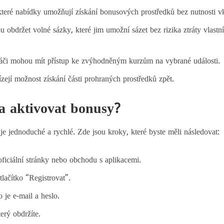
které nabídky umožňují získání bonusových prostředků bez nutnosti v
u obdržet volné sázky, které jim umožní sázet bez rizika ztráty vlastn
ráči mohou mít přístup ke zvýhodněným kurzům na vybrané události.
zejí možnost získání části prohraných prostředků zpět.
 a aktivovat bonusy?
 je jednoduché a rychlé. Zde jsou kroky, které byste měli následovat:
oficiální stránky nebo obchodu s aplikacemi.
tlačítko “Registrovat”.
 je e-mail a heslo.
terý obdržíte.