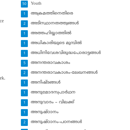
Youth
50
അക്രമത്തിനെതിരെ
1
ace
അടിസ്ഥാനതത്ത്വങ്ങള്‍
2
അത്തഹിയ്യാത്തില്‍
1
അധികാരിയുടെ മുമ്പില്‍
1
അധിനിവേശവിരുദ്ധപോരാട്ടങ്ങള്‍
1
അനന്തരാവകാശം
5
അനന്തരാവകാശം-ലേഖനങ്ങള്‍
2
ek.
അനിഷ്ടങ്ങള്‍
1
അനുമോദനപ്രാര്‍ഥന
1
അനുവാദം – വിലക്ക്‌
1
അനുഷ്ഠാനം
1
അനുഷ്ഠാനം-പഠനങ്ങള്‍
2