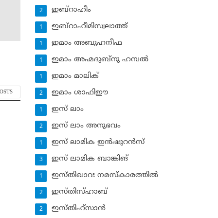
ഇബ്‌റാഹീം
2
ഇബ്‌റാഹീമിസ്വലാത്ത്
1
ഇമാം അബൂഹനീഫ
1
ഇമാം അഹ്മദുബ്‌നു ഹമ്പല്‍
1
ഇമാം മാലിക്
1
ഇമാം ശാഫിഈ
POSTS
2
ഇസ് ലാം
1
ഇസ് ലാം അനുഭവം
2
ഇസ് ലാമിക ഇന്‍ഷുറന്‍സ്‌
1
ഇസ് ലാമിക ബാങ്കിങ്‌
3
ഇസ്തിഖാറഃ നമസ്‌കാരത്തില്‍
1
ഇസ്തിസ്ഹാബ്
2
ഇസ്തിഹ്‌സാന്‍
2