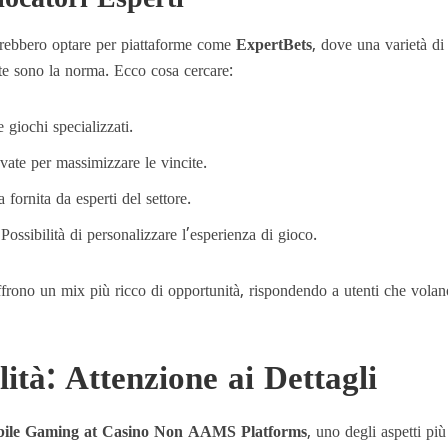
ocatori Esperti
potrebbero optare per piattaforme come
ExpertBets
, dove una varietà di
ate sono la norma. Ecco cosa cercare:
 giochi specializzati.
vate per massimizzare le vincite.
 fornita da esperti del settore.
Possibilità di personalizzare l’esperienza di gioco.
rono un mix più ricco di opportunità, rispondendo a utenti che volan
ità: Attenzione ai Dettagli
bile Gaming at Casino Non AAMS Platforms
, uno degli aspetti più