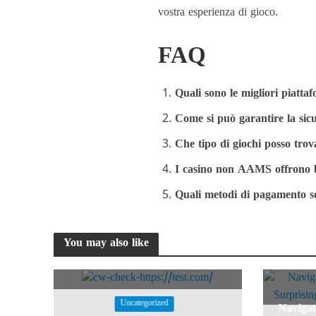
vostra esperienza di gioco.
FAQ
Quali sono le migliori piat
Come si può garantire la sic
Che tipo di giochi posso tr
I casino non AAMS offrono b
Quali metodi di pagamento 
You may also like
Uncategorized
Navigat