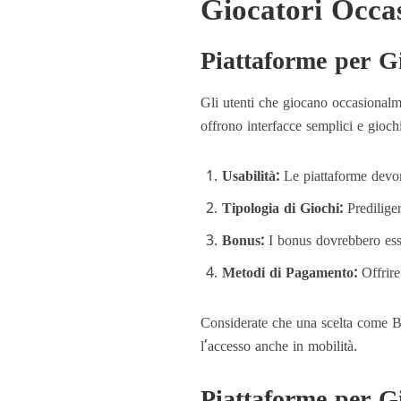
Giocatori Occas
Piattaforme per G
Gli utenti che giocano occasional
offrono interfacce semplici e gioch
Usabilità:
Le piattaforme devono
Tipologia di Giochi:
Prediliger
Bonus:
I bonus dovrebbero esser
Metodi di Pagamento:
Offrire
Considerate che una scelta come Bet
l’accesso anche in mobilità.