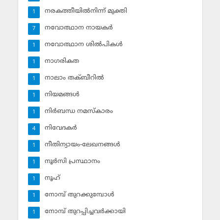
നരകത്തീയില്‍നിന്ന് മുക്തി
1
നവോത്ഥാന നായകര്‍
7
നവോത്ഥാന ശില്‍പികള്‍
1
നാഗരികത
1
നാലാം തക്ബീറില്‍
1
നിയമങ്ങള്‍
1
നിര്‍ബന്ധ നമസ്‌കാരം
1
നിവേദകര്‍
4
നീതിന്യായം-ലേഖനങ്ങള്‍
1
നൂര്‍സി പ്രസ്ഥാനം
1
നൂഹ്‌
1
നോമ്പ് തുറക്കുമ്പോള്‍
1
നോമ്പ് തുറപ്പിച്ചവര്‍ക്കായി
1