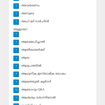
അവതരണം
1
അസ്വബ
1
അഹ് മദ് സര്‍ഹിന്ദി
1
ആഇശ(റ
1
ആക്ഷേപിച്ചാല്‍
1
ആതിഥേയര്‍ക്ക്
1
ആദം
1
ആദ്യപത്തില്‍
1
ആധുനിക ഇസ്‌ലാമിക ലോകം
7
ആയത്തുല്‍ കുര്‍സി
1
ആരോഗ്യം-Q&A
12
ആശ്ചര്യം തോന്നിയാല്‍
1