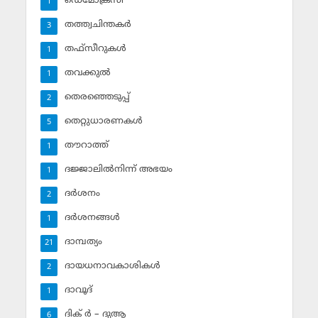
ഡെമോക്രസി
1
തത്ത്വചിന്തകര്‍
3
തഫ്‌സീറുകള്‍
1
തവക്കുല്‍
1
തെരഞ്ഞെടുപ്പ്
2
തെറ്റുധാരണകള്‍
5
തൗറാത്ത്
1
ദജ്ജാലില്‍നിന്ന് അഭയം
1
ദര്‍ശനം
2
ദര്‍ശനങ്ങള്‍
1
ദാമ്പത്യം
21
ദായധനാവകാശികള്‍
2
ദാവൂദ്‌
1
ദിക് ര്‍ – ദുആ
6