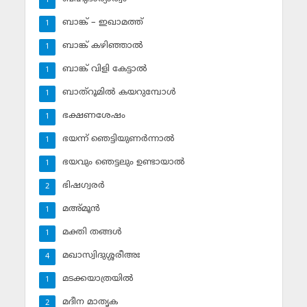
1
ബാങ്ക് – ഇഖാമത്ത്
1
ബാങ്ക് കഴിഞ്ഞാല്‍
1
ബാങ്ക് വിളി കേട്ടാല്‍
1
ബാത്‌റൂമില്‍ കയറുമ്പോള്‍
1
ഭക്ഷണശേഷം
1
ഭയന്ന് ഞെട്ടിയുണര്‍ന്നാല്‍
1
ഭയവും ഞെട്ടലും ഉണ്ടായാല്‍
1
ഭിഷഗ്വരര്‍
2
മഅ്മൂന്‍
1
മക്തി തങ്ങള്‍
1
മഖാസ്വിദുശ്ശരീഅഃ
4
മടക്കയാത്രയില്‍
1
മദീന മാതൃക
2