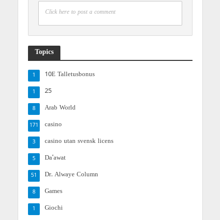
Click here to post a comment
Topics
10E Talletusbonus
1
25
1
Arab World
8
casino
171
casino utan svensk licens
3
Da'awat
5
Dr. Alwaye Column
51
Games
8
Giochi
1