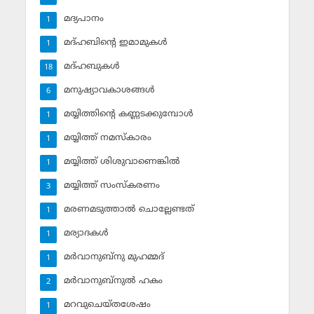
മദ്യപാനം
1
മദ്ഹബിന്റെ ഇമാമുകള്‍
1
മദ്ഹബുകള്‍
18
മനുഷ്യാവകാശങ്ങള്‍
6
മയ്യിത്തിന്റെ കണ്ണടക്കുമ്പോള്‍
1
മയ്യിത്ത് നമസ്‌കാരം
1
മയ്യിത്ത് ശിശുവാണെങ്കില്‍
1
മയ്യിത്ത് സംസ്‌കരണം
3
മരണമടുത്താല്‍ ചൊല്ലേണ്ടത്
1
മര്യാദകള്‍
1
മര്‍വാനുബ്‌നു മുഹമ്മദ്
1
മര്‍വാനുബ്‌നുല്‍ ഹകം
2
മറവുചെയ്തശേഷം
1