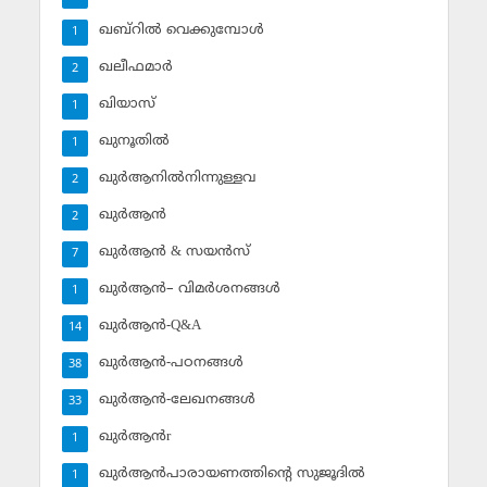
ഖബ്‌റില്‍ വെക്കുമ്പോള്‍
1
ഖലീഫമാര്‍
2
ഖിയാസ്
1
ഖുനൂതില്‍
1
ഖുര്‍ആനില്‍നിന്നുള്ളവ
2
ഖുര്‍ആന്‍
2
ഖുര്‍ആന്‍ & സയന്‍സ്‌
7
ഖുര്‍ആന്‍– വിമര്‍ശനങ്ങള്‍
1
ഖുര്‍ആന്‍-Q&A
14
ഖുര്‍ആന്‍-പഠനങ്ങള്‍
38
ഖുര്‍ആന്‍-ലേഖനങ്ങള്‍
33
ഖുര്‍ആന്‍r
1
ഖുര്‍ആന്‍പാരായണത്തിന്റെ സുജൂദില്‍
1