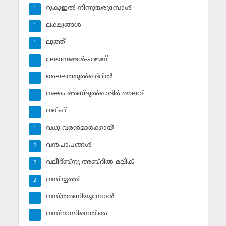
റുകൂഇല്‍ നിന്നുയരുമ്പോള്‍
1
ലക്ഷ്യങ്ങള്‍
1
ലൂത്ത്‌
1
ലേഖനങ്ങള്‍-ഹജ്ജ്‌
1
ലൈലത്തുല്‍ഖദ്‌റില്‍
1
വക്കം അബ്ദുല്‍ഖാദിര്‍ മൗലവി
1
വഖ്ഫ്
1
വധൂ-വരന്‍മാര്‍ക്കായ്
1
വന്‍പാപങ്ങള്‍
2
വലീദ്ബ്‌നു അബ്ദില്‍ മലിക്‌
2
വസിയ്യത്ത്‌
2
വസ്ത്രമണിയുമ്പോള്‍
1
വസ്‌വാസിനെതിരെ
1