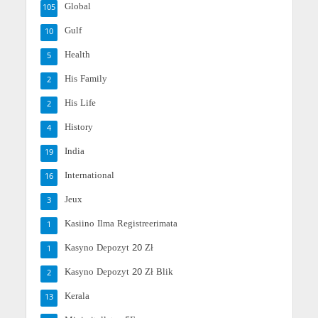
Global
105
Gulf
10
Health
5
His Family
2
His Life
2
History
4
India
19
International
16
Jeux
3
Kasiino Ilma Registreerimata
1
Kasyno Depozyt 20 Zł
1
Kasyno Depozyt 20 Zł Blik
2
Kerala
13