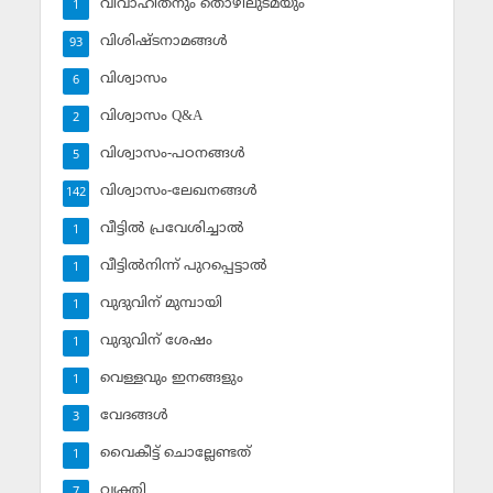
വിവാഹിതനും തൊഴിലുടമയും
1
വിശിഷ്ടനാമങ്ങള്‍
93
വിശ്വാസം
6
വിശ്വാസം Q&A
2
വിശ്വാസം-പഠനങ്ങള്‍
5
വിശ്വാസം-ലേഖനങ്ങള്‍
142
വീട്ടില്‍ പ്രവേശിച്ചാല്‍
1
വീട്ടില്‍നിന്ന് പുറപ്പെട്ടാല്‍
1
വുദുവിന് മുമ്പായി
1
വുദുവിന് ശേഷം
1
വെള്ളവും ഇനങ്ങളും
1
വേദങ്ങള്‍
3
വൈകീട്ട് ചൊല്ലേണ്ടത്
1
വ്യക്തി
7