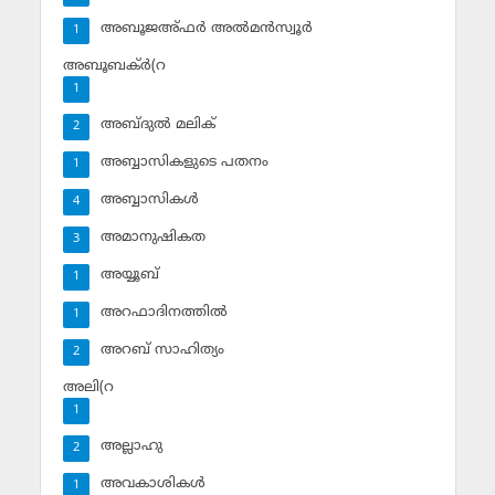
അബൂജഅ്ഫര്‍ അല്‍മന്‍സ്വൂര്‍
1
അബൂബക്ര്‍(റ
1
അബ്ദുല്‍ മലിക്‌
2
അബ്ബാസികളുടെ പതനം
1
അബ്ബാസികള്‍
4
അമാനുഷികത
3
അയ്യൂബ്‌
1
അറഫാദിനത്തില്‍
1
അറബ് സാഹിത്യം
2
അലി(റ
1
അല്ലാഹു
2
അവകാശികള്‍
1