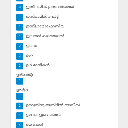
ഇസ്‌ലാമിക പ്രസ്ഥാനങ്ങള്‍
8
ഇസ്‌ലാമിക് ആര്‍ട്ട്
1
ഇസ്‌ലാമോഫോബിയ
1
ഈമാന്‍ കുറഞ്ഞാല്‍
1
ഈസ
2
ഉംറ
2
ഉഥ് മാനികള്‍
2
ഉഥ്മാന്‍(റ
1
ഉമര്‍(റ
1
ഉമറുബ്‌നു അബ്ദില്‍ അസീസ്‌
2
ഉമവികളുടെ പതനം
1
ഉമവികള്‍
4