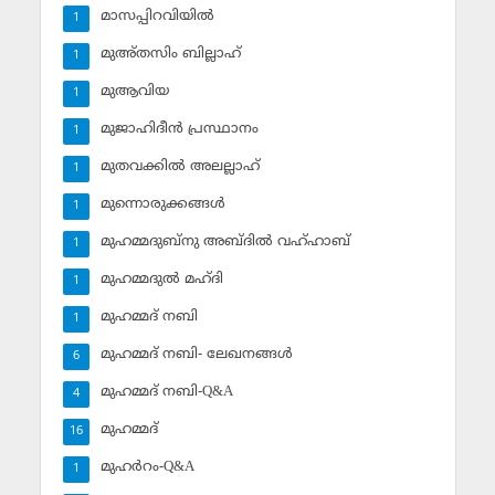
മാസപ്പിറവിയില്‍
1
മുഅ്തസിം ബില്ലാഹ്
1
മുആവിയ
1
മുജാഹിദീന്‍ പ്രസ്ഥാനം
1
മുതവക്കില്‍ അലല്ലാഹ്
1
മുന്നൊരുക്കങ്ങള്‍
1
മുഹമ്മദുബ്‌നു അബ്ദില്‍ വഹ്ഹാബ്
1
മുഹമ്മദുല്‍ മഹ്ദി
1
മുഹമ്മദ് നബി
1
മുഹമ്മദ് നബി- ലേഖനങ്ങള്‍
6
മുഹമ്മദ് നബി-Q&A
4
മുഹമ്മദ്‌
16
മുഹര്‍റം-Q&A
1