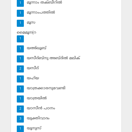
മൂന്നാം തക്ബീറില്‍
1
മൂന്നാംപത്തില്‍
1
മൂസ
1
മൈമൂന(റ
1
യഅ്ഖൂബ്‌
1
യസീദ്ബ്‌നു അബ്ദില്‍ മലിക്‌
1
യസീദ്‌
2
യഹ്‌യ
1
യാത്രക്കാരനുവേണ്ടി
1
യാത്രയില്‍
1
യാസീന്‍ പഠനം
2
യുക്തിവാദം
3
യൂനുസ്‌
1