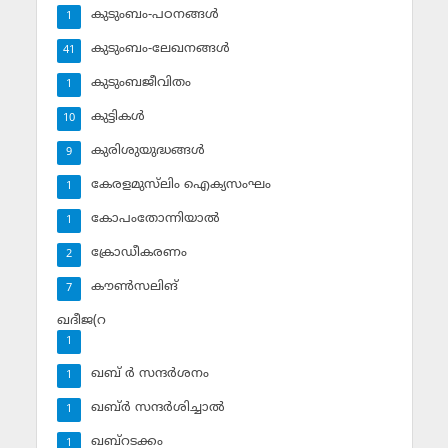
കുടുംബം-പഠനങ്ങള്‍
1
കുടുംബം-ലേഖനങ്ങള്‍
41
കുടുംബജീവിതം
1
കുട്ടികള്‍
10
കുരിശുയുദ്ധങ്ങള്‍
9
കേരളമുസ്‌ലിം ഐക്യസംഘം
1
കോപംതോന്നിയാല്‍
1
ക്രോഡീകരണം
2
കൗണ്‍സലിങ്‌
7
ഖദീജ(റ
1
ഖബ് ര്‍ സന്ദര്‍ശനം
1
ഖബ്ര്‍ സന്ദര്‍ശിച്ചാല്‍
1
ഖബ്‌റടക്കം
1