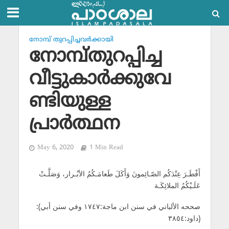
നോമ്പ് തുറപ്പിച്ചവര്‍ക്കായി
നോമ്പ്തുറപ്പിച്ച
വീട്ടുകാര്‍ക്കുവേ
ണ്ടിയുള്ള
പ്രാര്‍ത്ഥന
May 6, 2020
1 Min Read
أَفْطَـرَ عِنْدَكُم الصّـائِمونَ وَأَكَلَ طَعامَـكُمُ الأبْـرار، وَصَلَّـتْ
عَلَـيْكُمُ الملائِكَـة
:(صححه الألباني في سنن ابن ماجة:١٧٤٧ وفي سنن أبي
داود:٣٨٥٤)