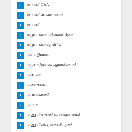
നോമ്പ്-Q&A
8
നോമ്പ്-ലേഖനങ്ങള്‍
6
നോമ്പ്‌
1
ന്യൂനപക്ഷകര്‍മശാസ്ത്രം
2
ന്യൂനപക്ഷമുസ്‌ലിം
1
പങ്കാളിത്തം
1
പട്ടണം/ഗ്രാമം എത്തിയാല്‍
1
പണയം
1
പരലോകം
6
പറയേണ്ടത്
1
പലിശ
2
പള്ളിയിലേക്ക് പോകുമ്പോള്‍
1
പള്ളിയില്‍ പ്രവേശിച്ചാല്‍
1