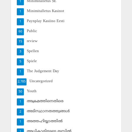
Minimitalletus 5E
1
Minimitalletus Kasinot
1
Paynplay Kasiino Eesti
1
Public
60
review
15
Spellen
3
Spiele
5
The Judgement Day
1
Uncategorized
2,785
Youth
50
അക്രമത്തിനെതിരെ
1
അടിസ്ഥാനതത്ത്വങ്ങള്‍
2
അത്തഹിയ്യാത്തില്‍
1
അധികാരിയുടെ മുമ്പില്‍
1