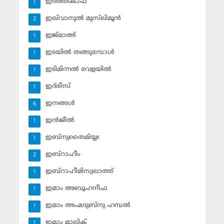
ഇഅ്തികാഫ്‌
1
ഇഖ്‌വാനുല്‍ മുസ്‌ലിമൂന്‍
2
ഇജ്മാഅ്
1
ഇടയില്‍ തങ്ങുമ്പോള്‍
1
ഇടിമിന്നല്‍ വേളയില്‍
1
ഇദ്‌രീസ്‌
1
ഇനങ്ങള്‍
6
ഇന്‍ജീല്‍
1
ഇബ്‌നുതൈമിയ്യഃ
1
ഇബ്‌റാഹീം
2
ഇബ്‌റാഹീമിസ്വലാത്ത്
1
ഇമാം അബൂഹനീഫ
1
ഇമാം അഹ്മദുബ്‌നു ഹമ്പല്‍
1
ഇമാം മാലിക്
1