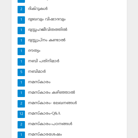
ദിക്‌റുകള്‍
2
ദുഃഖവും വിഷാദവും
1
ദുസ്സഹജീവിതത്തില്‍
1
ദുസ്സ്വപ്‌നം കണ്ടാല്‍
1
ദൗത്യം
1
നബി പത്‌നിമാര്‍
1
നബിമാര്‍
5
നമസ്‌കാരം
1
നമസ്‌കാരം കഴിഞ്ഞാല്‍
1
നമസ്‌കാരം- ലേഖനങ്ങള്‍
2
നമസ്‌കാരം-Q&A
12
നമസ്‌കാരം-പഠനങ്ങള്‍
2
നമസ്‌കാരശേഷം
1