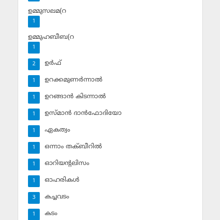
ഉമ്മുസലമ(റ
1
ഉമ്മുഹബീബ(റ
1
ഉര്‍ഫ്
2
ഉറക്കമുണര്‍ന്നാല്‍
1
ഉറങ്ങാന്‍ കിടന്നാല്‍
1
ഉസ്മാന്‍ ദാന്‍ഫോദിയോ
1
ഏകത്വം
1
ഒന്നാം തക്ബീറില്‍
1
ഓറിയന്റലിസം
1
ഓഹരികള്‍
1
കച്ചവടം
3
കടം
1