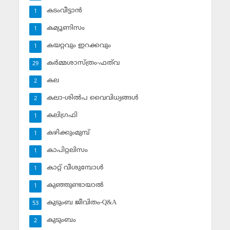
കടംവീട്ടാന്‍
1
കമ്യൂണിസം
1
കയറ്റവും ഇറക്കവും
1
കര്‍മ്മശാസ്ത്രം-ഫത്‌വ
29
കല
2
കലാ-ശില്‍പ വൈവിധ്യങ്ങള്‍
2
കലിഗ്രഫി
1
കഴിക്കുംമുമ്പ്
1
കാപിറ്റലിസം
1
കാറ്റ് വീശുമ്പോള്‍
1
കുഞ്ഞുണ്ടായാല്‍
1
കുടുംബ ജീവിതം-Q&A
53
കുടുംബം
2