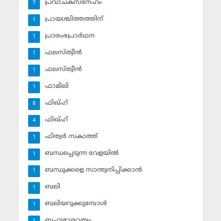
പ്രവാചകസ്‌നേഹം
7
പ്രായശ്ചിത്തത്തിന്
1
പ്രാരംഭപ്രാര്‍ഥന
1
ഫലസ്ത്വീൻ
1
ഫലസ്ത്വീൻ
1
ഫാമിലി
1
ഫിഖ്ഹ്
8
ഫിഖ്ഹ്‌
4
ഫിത്വര്‍ സകാത്ത്‌
1
ബന്ധപ്പെടുന്ന വേളയില്‍
1
ബന്ധുക്കളെ സാന്ത്വനിപ്പിക്കാന്‍
1
ബലി
1
ബലിയറുക്കുമ്പോള്‍
1
ബഹുഭാര്യാത്വം