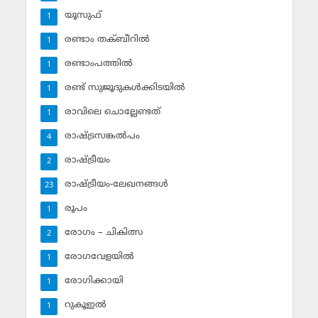
യൂസുഫ്‌
1
രണ്ടാം തക്ബീറില്‍
1
രണ്ടാംപത്തില്‍
1
രണ്ട് സുജൂദുകള്‍ക്കിടയില്‍
1
രാവിലെ ചൊല്ലേണ്ടത്
1
രാഷ്ട്രസങ്കല്‍പം
4
രാഷ്ട്രീയം
2
രാഷ്ട്രീയം-ലേഖനങ്ങള്‍
23
രൂപം
1
രോഗം – ചികിത്സ
2
രോഗവേളയില്‍
1
രോഗിക്കായി
1
റുകൂഇല്‍
1