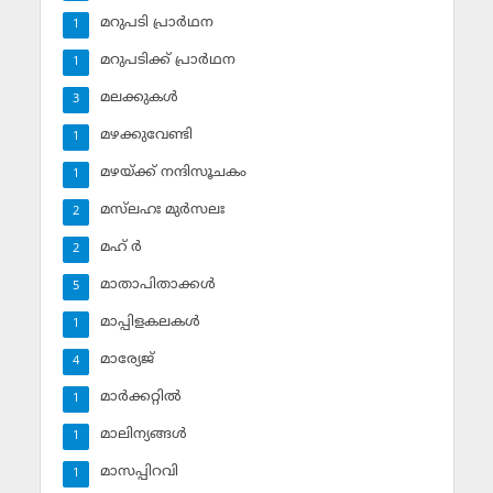
മറുപടി പ്രാര്‍ഥന
1
മറുപടിക്ക് പ്രാര്‍ഥന
1
മലക്കുകള്‍
3
മഴക്കുവേണ്ടി
1
മഴയ്ക്ക് നന്ദിസൂചകം
1
മസ്‌ലഹഃ മുര്‍സലഃ
2
മഹ് ര്‍
2
മാതാപിതാക്കള്‍
5
മാപ്പിളകലകള്‍
1
മാര്യേജ്
4
മാര്‍ക്കറ്റില്‍
1
മാലിന്യങ്ങള്‍
1
മാസപ്പിറവി
1