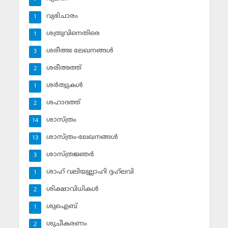
വ്യഭിചാരം
1
ശത്രുവിനെതിരെ
1
ശരീഅഃ ലേഖനങ്ങള്‍
3
ശരീഅത്ത്
2
ശര്‍ത്വുകള്‍
1
ശഹാദത്ത്
2
ശാസ്ത്രം
14
ശാസ്ത്രം-ലേഖനങ്ങള്‍
13
ശാസ്ത്രജ്ഞര്‍
3
ശാഹ് വലിയുല്ലാഹി ദ്ദഹ്‌ലവി
1
ശിക്ഷാവിധികള്‍
2
ശുഐബ്‌
1
ശുചീകരണം
2