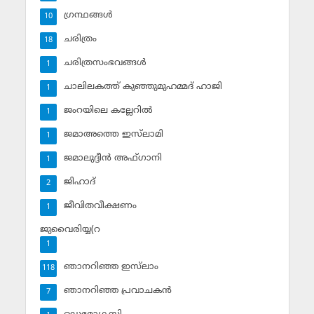
ഗ്രന്ഥങ്ങള്‍
10
ചരിത്രം
18
ചരിത്രസംഭവങ്ങള്‍
1
ചാലിലകത്ത് കുഞ്ഞുമുഹമ്മദ് ഹാജി
1
ജംറയിലെ കല്ലേറില്‍
1
ജമാഅത്തെ ഇസ്‌ലാമി
1
ജമാലുദ്ദീന്‍ അഫ്ഗാനി
1
ജിഹാദ്‌
2
ജീവിതവീക്ഷണം
1
ജുവൈരിയ്യ(റ
1
ഞാനറിഞ്ഞ ഇസ്‌ലാം
118
ഞാനറിഞ്ഞ പ്രവാചകന്‍
7