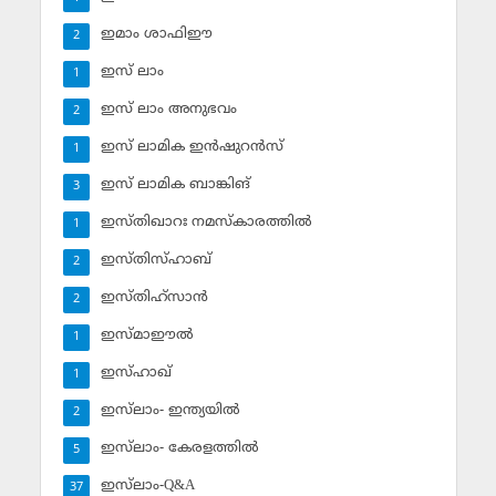
ഇമാം ശാഫിഈ
2
ഇസ് ലാം
1
ഇസ് ലാം അനുഭവം
2
ഇസ് ലാമിക ഇന്‍ഷുറന്‍സ്‌
1
ഇസ് ലാമിക ബാങ്കിങ്‌
3
ഇസ്തിഖാറഃ നമസ്‌കാരത്തില്‍
1
ഇസ്തിസ്ഹാബ്
2
ഇസ്തിഹ്‌സാന്‍
2
ഇസ്മാഈല്‍
1
ഇസ്ഹാഖ്‌
1
ഇസ്‌ലാം- ഇന്ത്യയില്‍
2
ഇസ്‌ലാം- കേരളത്തില്‍
5
ഇസ്‌ലാം-Q&A
37