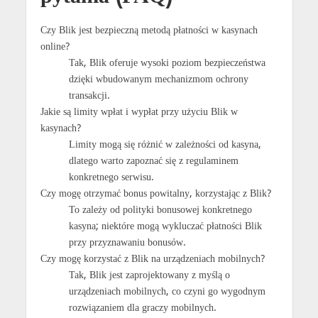
Czy Blik jest bezpieczną metodą płatności w kasynach
online?
Tak, Blik oferuje wysoki poziom bezpieczeństwa
dzięki wbudowanym mechanizmom ochrony
transakcji.
Jakie są limity wpłat i wypłat przy użyciu Blik w
kasynach?
Limity mogą się różnić w zależności od kasyna,
dlatego warto zapoznać się z regulaminem
konkretnego serwisu.
Czy mogę otrzymać bonus powitalny, korzystając z Blik?
To zależy od polityki bonusowej konkretnego
kasyna; niektóre mogą wykluczać płatności Blik
przy przyznawaniu bonusów.
Czy mogę korzystać z Blik na urządzeniach mobilnych?
Tak, Blik jest zaprojektowany z myślą o
urządzeniach mobilnych, co czyni go wygodnym
rozwiązaniem dla graczy mobilnych.