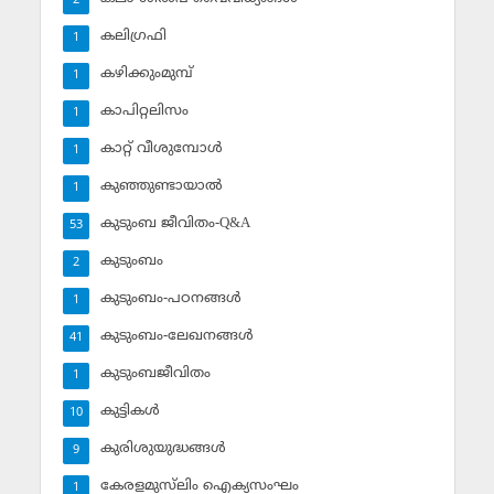
2
കലിഗ്രഫി
1
കഴിക്കുംമുമ്പ്
1
കാപിറ്റലിസം
1
കാറ്റ് വീശുമ്പോള്‍
1
കുഞ്ഞുണ്ടായാല്‍
1
കുടുംബ ജീവിതം-Q&A
53
കുടുംബം
2
കുടുംബം-പഠനങ്ങള്‍
1
കുടുംബം-ലേഖനങ്ങള്‍
41
കുടുംബജീവിതം
1
കുട്ടികള്‍
10
കുരിശുയുദ്ധങ്ങള്‍
9
കേരളമുസ്‌ലിം ഐക്യസംഘം
1