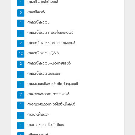
നബി പത്‌നിമാര്‍
1
നബിമാര്‍
5
നമസ്‌കാരം
1
നമസ്‌കാരം കഴിഞ്ഞാല്‍
1
നമസ്‌കാരം- ലേഖനങ്ങള്‍
2
നമസ്‌കാരം-Q&A
12
നമസ്‌കാരം-പഠനങ്ങള്‍
2
നമസ്‌കാരശേഷം
1
നരകത്തീയില്‍നിന്ന് മുക്തി
1
നവോത്ഥാന നായകര്‍
7
നവോത്ഥാന ശില്‍പികള്‍
1
നാഗരികത
1
നാലാം തക്ബീറില്‍
1