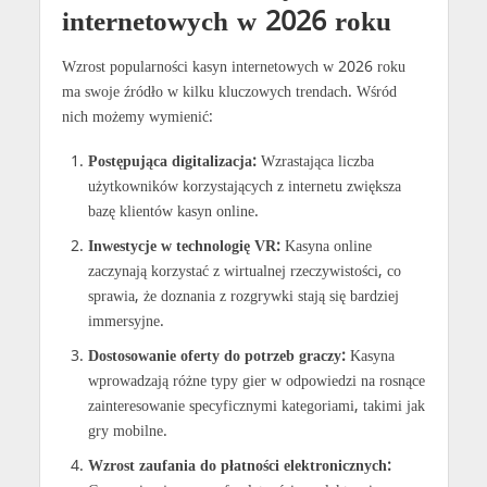
internetowych w 2026 roku
Wzrost popularności kasyn internetowych w 2026 roku
ma swoje źródło w kilku kluczowych trendach. Wśród
nich możemy wymienić:
Postępująca digitalizacja:
Wzrastająca liczba
użytkowników korzystających z internetu zwiększa
bazę klientów kasyn online.
Inwestycje w technologię VR:
Kasyna online
zaczynają korzystać z wirtualnej rzeczywistości, co
sprawia, że doznania z rozgrywki stają się bardziej
immersyjne.
Dostosowanie oferty do potrzeb graczy:
Kasyna
wprowadzają różne typy gier w odpowiedzi na rosnące
zainteresowanie specyficznymi kategoriami, takimi jak
gry mobilne.
Wzrost zaufania do płatności elektronicznych: