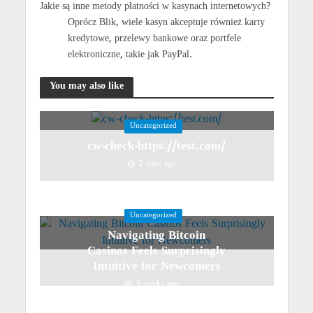
Jakie są inne metody płatności w kasynach internetowych?
Oprócz Blik, wiele kasyn akceptuje również karty
kredytowe, przelewy bankowe oraz portfele
elektroniczne, takie jak PayPal.
You may also like
Uncategorized
cw-check-https://test.com/
2 days ago
Uncategorized
Navigating Bitcoin
Casinos Feels Surprisingly
Intuitive for Newcomers
3 weeks ago