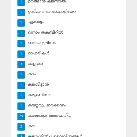
ഉറങ്ങാന്‍ കിടന്നാല്‍
1
ഉസ്മാന്‍ ദാന്‍ഫോദിയോ
1
ഏകത്വം
1
ഒന്നാം തക്ബീറില്‍
1
ഓറിയന്റലിസം
1
ഓഹരികള്‍
1
കച്ചവടം
3
കടം
1
കടംവീട്ടാന്‍
1
കമ്യൂണിസം
1
കയറ്റവും ഇറക്കവും
1
കര്‍മ്മശാസ്ത്രം-ഫത്‌വ
29
കല
2
കലാ-ശില്‍പ വൈവിധ്യങ്ങള്‍