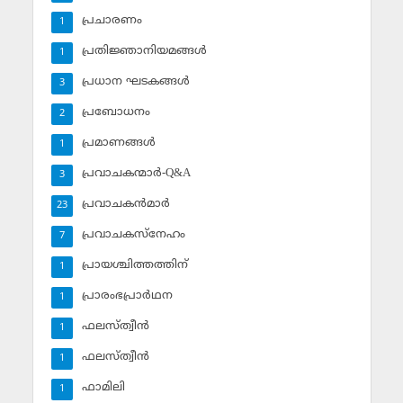
പ്രചാരണം
1
പ്രതിജ്ഞാനിയമങ്ങള്‍
1
പ്രധാന ഘടകങ്ങള്‍
3
പ്രബോധനം
2
പ്രമാണങ്ങള്‍
1
പ്രവാചകന്മാര്‍-Q&A
3
പ്രവാചകന്‍മാര്‍
23
പ്രവാചകസ്‌നേഹം
7
പ്രായശ്ചിത്തത്തിന്
1
പ്രാരംഭപ്രാര്‍ഥന
1
ഫലസ്ത്വീൻ
1
ഫലസ്ത്വീൻ
1
ഫാമിലി
1