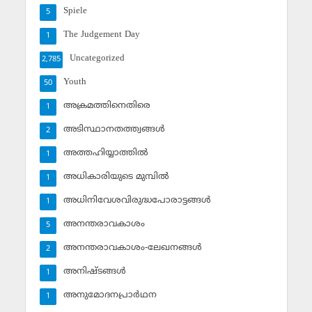
Spiele
5
The Judgement Day
1
Uncategorized
2,785
Youth
50
അക്രമത്തിനെതിരെ
1
അടിസ്ഥാനതത്ത്വങ്ങള്‍
2
അത്തഹിയ്യാത്തില്‍
1
അധികാരിയുടെ മുമ്പില്‍
1
അധിനിവേശവിരുദ്ധപോരാട്ടങ്ങള്‍
1
അനന്തരാവകാശം
5
അനന്തരാവകാശം-ലേഖനങ്ങള്‍
2
അനിഷ്ടങ്ങള്‍
1
അനുമോദനപ്രാര്‍ഥന
1